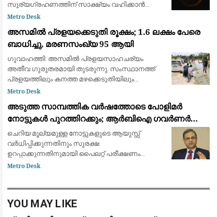
സൂര്യഗ്രഹണത്തിന് സാക്ഷ്യം വഹിക്കാൻ
ഒരുങ്ങി ശാസ്ത്രലോകവും ആകാശപ്രേമികളും.
Metro Desk
ഓഗസ്റ്റ് 12-നാണ് ചന്ദ്രൻ സൂര്യനെ പൂർണ്ണമായി
അസമിൽ പ്രളയക്കെടുതി രൂക്ഷം; 1.6 ലക്ഷം പേരെ
മറയ്ക
ബാധിച്ചു, മരണസംഖ്യ 95 ആയി
ഗുവാഹത്തി: അസമിൽ പ്രളയസാഹചര്യം
അതീവ ഗുരുതരമായി തുടരുന്നു. സംസ്ഥാനത്ത്
പ്രളയത്തിലും കനത്ത മഴക്കെടുതിയിലും
മരിച്ചവരുടെ എണ്ണം 95 ആയി ഉയർന്നു. 14
Metro Desk
ജില്ലകളിലായി 1.6 ലക്ഷത്തിലധികം (1,60,000)
അടുത്ത സാമ്പത്തിക വർഷത്തോടെ പോളിമർ
ആളുകളെയാണ് വെള്
നോട്ടുകൾ പുറത്തിറക്കും; ആർബിഐ ഗവർണർ
സഞ്ജയ് മൽഹോത്ര
ചെറിയ മൂല്യമുള്ള നോട്ടുകളുടെ ആയുസ്സ്
വർധിപ്പിക്കുന്നതിനും സുരക്ഷ
ഉറപ്പാക്കുന്നതിനുമായി പൈലറ്റ് പരീക്ഷണം
പുരോഗമിക്കുന്നു.
Metro Desk
YOU MAY LIKE