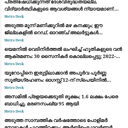
പ്രതിഷേധിക്കുന്നത് ദേശവിരുദ്ധതയല്ല,
വിദ്യാർത്ഥികളുടെ ആവശ്യങ്ങൾ ന്യായമാണ്:
ആർ.എസ്.എസ് മേധാവി മോഹൻ ഭാഗവത്
Metro Desk
അടുത്ത മൂന്ന് മണിക്കൂറിൽ മഴ കനക്കും; ഈ
ജില്ലകളിൽ റെഡ്, ഓറഞ്ച് അലർട്ടുകൾ
പ്രഖ്യാപിച്ചു
Metro Desk
യെമനിൽ വെടിനിർത്തൽ ലംഘിച്ച് ഹൂതികളുടെ വൻ
ആക്രമണം: 30 സൈനികർ കൊല്ലപ്പെട്ടു; 2022-ന്
ശേഷമുള്ള ഏറ്റവും വലിയ ഏറ്റുമുട്ടൽ
Metro Desk
യൂറോപ്പിനെ ഇരുട്ടിലാക്കാൻ അപൂർവ പൂർണ്ണ
സൂര്യഗ്രഹണം: ഓഗസ്റ്റ് 12-ന് സ്പെയിനിൽ
പ്രകൃതിയുടെ വിസ്മയക്കാഴ്ച
Metro Desk
അസമിൽ പ്രളയക്കെടുതി രൂക്ഷം; 1.6 ലക്ഷം പേരെ
ബാധിച്ചു, മരണസംഖ്യ 95 ആയി
Metro Desk
അടുത്ത സാമ്പത്തിക വർഷത്തോടെ പോളിമർ
നോട്ടുകൾ പുറത്തിറക്കും; ആർബിഐ ഗവർണർ