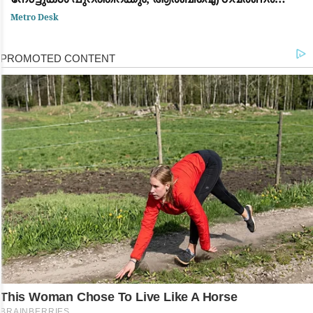
സഞ്ജയ് മൽഹോത്ര
Metro Desk