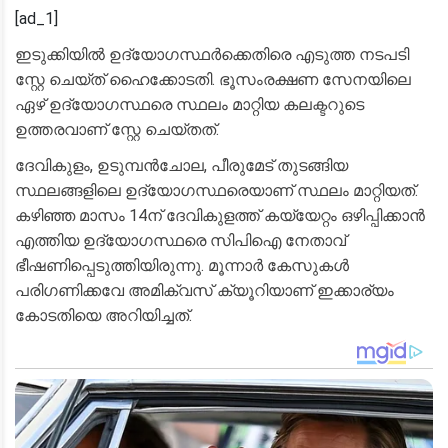
[ad_1]
ഇടുക്കിയിൽ ഉദ്യോഗസ്ഥർക്കെതിരെ എടുത്ത നടപടി
സ്റ്റേ ചെയ്ത് ഹൈക്കോടതി. ഭൂസംരക്ഷണ സേനയിലെ
ഏഴ് ഉദ്യോഗസ്ഥരെ സ്ഥലം മാറ്റിയ കലക്ടറുടെ
ഉത്തരവാണ് സ്റ്റേ ചെയ്തത്.
ദേവികുളം, ഉടുമ്പൻചോല, പീരുമേട് തുടങ്ങിയ
സ്ഥലങ്ങളിലെ ഉദ്യോഗസ്ഥരെയാണ് സ്ഥലം മാറ്റിയത്.
കഴിഞ്ഞ മാസം 14ന് ദേവികുളത്ത് കയ്യേറ്റം ഒഴിപ്പിക്കാൻ
എത്തിയ ഉദ്യോഗസ്ഥരെ സിപിഐ നേതാവ്
ഭീഷണിപ്പെടുത്തിയിരുന്നു. മൂന്നാർ കേസുകൾ
പരിഗണിക്കവേ അമിക്വസ് ക്യൂറിയാണ് ഇക്കാര്യം
കോടതിയെ അറിയിച്ചത്.