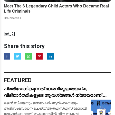
[ad_2]
Share this story
FEATURED
പ്രതിഷേധിക്കുന്നത് ദേശവിരുദ്ധതയല്ല,
വിദ്യാർത്ഥികളുടെ ആവശ്യങ്ങൾ ന്യായമാണ്:
ആർ.എസ്.എസ് മേധാവി മോഹൻ ഭാഗവത്
ജെൻ സിയെയും ജനറേഷൻ ആൽഫയെയും
അഭിസംബോധന ചെയ്ത് ആർഎസ്എസ് മേധാവി
മോഹൻ ഭാഗവത്. മുംബൈയിൽ നിത മുകേഷ്