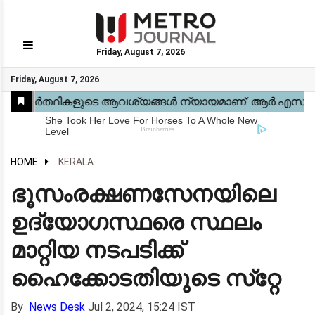
Friday, August 7, 2026
GO
Friday, August 7, 2026
Home
Kerala
National
Gulf
World
Sports
Movies
Health
Automobile
Travel
Education
Novel
Business
Technology
Webstory
HOME
KERALA
ഭൂസംരക്ഷണസേനയിലെ
ഉദ്യോഗസ്ഥരെ സ്ഥലം
മാറ്റിയ നടപടിക്ക്
ഹൈക്കോടതിയുടെ സ്‌റ്റേ
By
News Desk
Jul 2, 2024, 15:24 IST