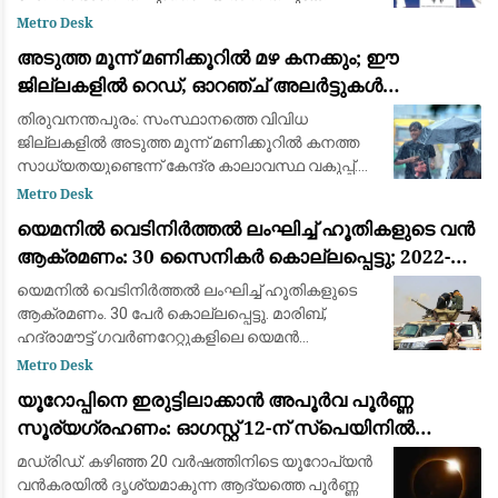
അംബാനി കൾച്ചറൽ സെൻ്ററിൽ നടക്കുന്ന
Metro Desk
ഐഐഎംയുഎൻ (IIMUN) വാർഷിക
അടുത്ത മൂന്ന് മണിക്കൂറിൽ മഴ കനക്കും; ഈ
ചാമ്പ്യൻഷിപ്പ് കോൺഫറൻസിന്റെ ഉദ്ഘാടന
ജില്ലകളിൽ റെഡ്, ഓറഞ്ച് അലർട്ടുകൾ
പ്രസംഗത്തില
പ്രഖ്യാപിച്ചു
തിരുവനന്തപുരം: സംസ്ഥാനത്തെ വിവിധ
ജില്ലകളിൽ അടുത്ത മൂന്ന് മണിക്കൂറിൽ കനത്ത
സാധ്യതയുണ്ടെന്ന് കേന്ദ്ര കാലാവസ്ഥ വകുപ്പ്.
കോട്ടയം, ആലപ്പുഴ, എറണാകുളം, തൃശൂർ,
Metro Desk
പാലക്കാട്, കണ്ണൂർ, കാസർകോട് ജില്ലകളിൽ
യെമനിൽ വെടിനിർത്തൽ ലംഘിച്ച് ഹൂതികളുടെ വൻ
അടുത്ത മൂ
ആക്രമണം: 30 സൈനികർ കൊല്ലപ്പെട്ടു; 2022-ന്
ശേഷമുള്ള ഏറ്റവും വലിയ ഏറ്റുമുട്ടൽ
യെമനിൽ വെടിനിർത്തൽ ലംഘിച്ച് ഹൂതികളുടെ
ആക്രമണം. 30 പേർ കൊല്ലപ്പെട്ടു. മാരിബ്,
ഹദ്രാമൗട്ട് ഗവർണറേറ്റുകളിലെ യെമൻ
എമർജൻസി ഫോഴ്‌സ് ക്യാമ്പുകൾക്ക്
Metro Desk
നേരെയായിരുന്നു ആക്രമണം. 2022ന് ശേഷമുള്ള
യൂറോപ്പിനെ ഇരുട്ടിലാക്കാൻ അപൂർവ പൂർണ്ണ
വലിയ ആക്രമണമാണിത്
സൂര്യഗ്രഹണം: ഓഗസ്റ്റ് 12-ന് സ്പെയിനിൽ
പ്രകൃതിയുടെ വിസ്മയക്കാഴ്ച
മഡ്രിഡ്: കഴിഞ്ഞ 20 വർഷത്തിനിടെ യൂറോപ്യൻ
വൻകരയിൽ ദൃശ്യമാകുന്ന ആദ്യത്തെ പൂർണ്ണ