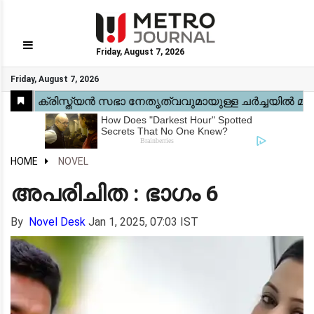
Friday, August 7, 2026
GO
Friday, August 7, 2026
Home
Kerala
National
Gulf
World
Sports
Movies
Health
Automobile
Travel
Education
Novel
Business
Technology
Webstory
HOME
NOVEL
അപരിചിത : ഭാഗം 6
By
Novel Desk
Jan 1, 2025, 07:03 IST