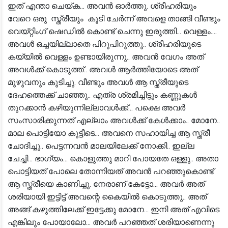
ഇത് എന്താ ചെയ്ക... അവൻ ഓർത്തു. ശ്രീഹരിയും
വേറെ ഒരു സ്ത്രീയും കൂടി ചേർന്ന് അവളെ താങ്ങി വീണ്ടും
വെയ്റ്റിംഗ് ഷെഡിൽ കൊണ്ട് ചെന്നു ഇരുത്തി... വെള്ളം....
അവൾ ഒച്ചയില്ലാതെ പിറുപിറുത്തു.. ശ്രീഹരിയുടെ
കയ്യിൽ വെള്ളം ഉണ്ടായിരുന്നു.. അവൻ വേഗം അത്
അവൾക്ക് കൊടുത്ത്.. അവൾ ആർത്തിയോടെ അത്
മുഴുവനും കുടിച്ചു. വീണ്ടും അവൾ ആ സ്ത്രീയുടെ
ദേഹത്തെക്ക് ചാഞ്ഞു.. എത്ര ശ്രമിച്ചിട്ടും കണ്ണുകൾ
തുറക്കാൻ കഴിയുന്നില്ലാവൾക്ക്... പക്ഷെ അവർ
സംസാരിക്കുന്നത് എല്ലാം അവൾക്ക് കേൾക്കാം.. മോനേ..
മാല പൊട്ടിയോ കുട്ടീടെ... അവനെ സഹായിച്ച ആ സ്ത്രീ
ചോദിച്ചു.. പെട്ടന്നവൻ മാലയിലേക്ക് നോക്കി.. ഇല്ല
ചേച്ചി... ഭാഗ്യം... കൊളുത്തു മാറി പോയതേ ഒള്ളു.. അതാ
പൊട്ടിയത് പോലെ തോന്നിയത് അവൻ പറഞ്ഞുകൊണ്ട്
ആ സ്ത്രീയെ കാണിച്ചു. നേരാണ് കേട്ടോ... അവർ അത്
ശരിയായി ഇട്ടിട്ട് അവന്റെ കൈയിൽ കൊടുത്തു.. അത്
അങ്ങ് കഴുത്തിലേക്ക് ഇട്ടേക്കു മോനേ... ഇനി അത് എവിടെ
എങ്കിലും പോയാലോ... അവർ പറഞ്ഞത് ശരിയാണെന്നു