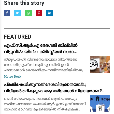
Share this story
FEATURED
എഫ്.സി.ആർ.എ ഭേദഗതി ബില്ലിൽ
വിട്ടുവീഴ്ചയില്ല: ക്രിസ്ത്യൻ സഭാ
നേതൃത്വവുമായുള്ള ചർച്ചയിൽ മാറ്റമില്ലാതെ
ന്യൂഡൽഹി: വിദേശസംഭാവനാ നിയന്ത്രണ
കേന്ദ്ര നിലപാട്
ഭേദഗതി (എഫ്.സി.ആർ.എ.) ബിൽ ഉടൻ
പാസാക്കാൻ കേന്ദ്രനീക്കം സജീവമാക്കിയിരിക്കെ,
ആഭ്യന്തരമന്ത്രി അമിത്ഷായുമായി വീണ്ടും
Metro Desk
കൂടിക്കാഴ്ച നടത്തി ക്രൈസ്തവ സഭാ
പ്രതിഷേധിക്കുന്നത് ദേശവിരുദ്ധതയല്ല,
നേതൃത്വങ്ങൾ. ഒരാഴ്ചയ്ക
വിദ്യാർത്ഥികളുടെ ആവശ്യങ്ങൾ ന്യായമാണ്:
ആർ.എസ്.എസ് മേധാവി മോഹൻ ഭാഗവത്
ജെൻ സിയെയും ജനറേഷൻ ആൽഫയെയും
അഭിസംബോധന ചെയ്ത് ആർഎസ്എസ് മേധാവി
മോഹൻ ഭാഗവത്. മുംബൈയിൽ നിത മുകേഷ്