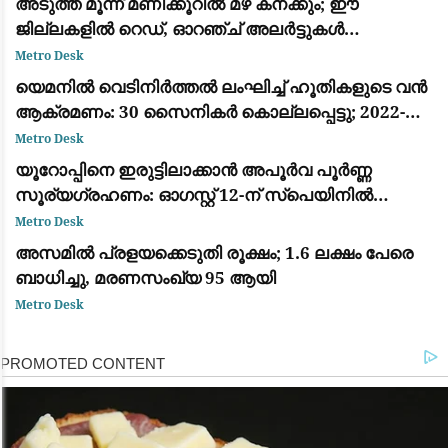
അടുത്ത മൂന്ന് മണിക്കൂറിൽ മഴ കനക്കും; ഈ
ജില്ലകളിൽ റെഡ്, ഓറഞ്ച് അലർട്ടുകൾ
പ്രഖ്യാപിച്ചു
Metro Desk
യെമനിൽ വെടിനിർത്തൽ ലംഘിച്ച് ഹൂതികളുടെ വൻ
ആക്രമണം: 30 സൈനികർ കൊല്ലപ്പെട്ടു; 2022-ന്
ശേഷമുള്ള ഏറ്റവും വലിയ ഏറ്റുമുട്ടൽ
Metro Desk
യൂറോപ്പിനെ ഇരുട്ടിലാക്കാൻ അപൂർവ പൂർണ്ണ
സൂര്യഗ്രഹണം: ഓഗസ്റ്റ് 12-ന് സ്പെയിനിൽ
പ്രകൃതിയുടെ വിസ്മയക്കാഴ്ച
Metro Desk
അസമിൽ പ്രളയക്കെടുതി രൂക്ഷം; 1.6 ലക്ഷം പേരെ
ബാധിച്ചു, മരണസംഖ്യ 95 ആയി
Metro Desk