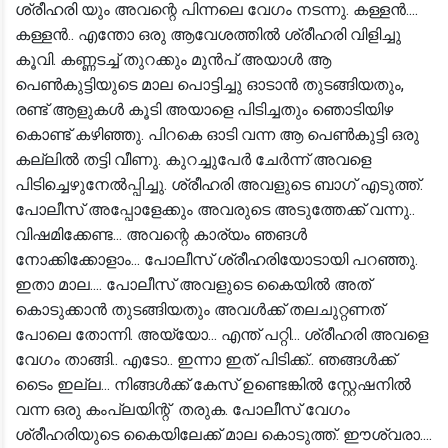
ശ്രീഹരി യും അവന്റെ പിന്നലെ വേഗം നടന്നു. കള്ളൻ....
കള്ളൻ.. എന്തോ ഒരു ആവേശത്തിൽ ശ്രീഹരി വിളിച്ചു
കൂവി. കണ്ണടച്ച് തുറക്കും മുൻപ് അയാൾ ആ
പെൺകുട്ടിയുടെ മാല പൊട്ടിച്ചു ഓടാൻ തുടങ്ങിയതും,
രണ്ട് ആളുകൾ കൂടി അയാളെ പിടിച്ചതും ഞൊടിയിഴ
കൊണ്ട് കഴിഞ്ഞു. പിറകെ ഓടി വന്ന ആ പെൺകുട്ടി ഒരു
കല്ലിൽ തട്ടി വീണു. കുറച്ചുപേർ ചേർന്ന് അവളെ
പിടിച്ചെഴുനേൽപ്പിച്ചു. ശ്രീഹരി അവളുടെ ബാഗ് എടുത്ത്.
പോലീസ് അപ്പോളേക്കും അവരുടെ അടുത്തേക്ക് വന്നു..
വിഷമിക്കേണ്ട... അവന്റെ കാര്യം ഞങൾ
നോക്കിക്കോളാം... പോലീസ് ശ്രീഹരിയോടായി പറഞ്ഞു.
ഇതാ മാല.... പോലീസ് അവളുടെ കൈയിൽ അത്
കൊടുക്കാൻ തുടങ്ങിയതും അവൾക്ക് തലചുറ്റണത്
പോലെ തോന്നി. അയ്യോ... എന്ത് പറ്റി... ശ്രീഹരി അവളെ
വേഗം താങ്ങി.. എടോ.. ഇന്നാ ഇത് പിടിക്ക്.. ഞങ്ങൾക്ക്
ടൈം ഇല്ല... നിങ്ങൾക്ക് കേസ് ഉണ്ടെങ്കിൽ സ്റ്റേഷനിൽ
വന്ന ഒരു കംപ്ലയിന്റ് തരുക. പോലീസ് വേഗം
ശ്രീഹരിയുടെ കൈയിലേക്ക് മാല കൊടുത്ത്. ഈശ്വരാ....