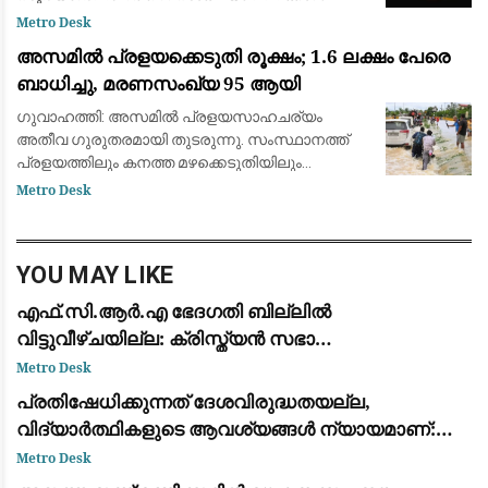
ഒരുങ്ങി ശാസ്ത്രലോകവും ആകാശപ്രേമികളും.
Metro Desk
ഓഗസ്റ്റ് 12-നാണ് ചന്ദ്രൻ സൂര്യനെ പൂർണ്ണമായി
അസമിൽ പ്രളയക്കെടുതി രൂക്ഷം; 1.6 ലക്ഷം പേരെ
മറയ്ക
ബാധിച്ചു, മരണസംഖ്യ 95 ആയി
ഗുവാഹത്തി: അസമിൽ പ്രളയസാഹചര്യം
അതീവ ഗുരുതരമായി തുടരുന്നു. സംസ്ഥാനത്ത്
പ്രളയത്തിലും കനത്ത മഴക്കെടുതിയിലും
മരിച്ചവരുടെ എണ്ണം 95 ആയി ഉയർന്നു. 14
Metro Desk
ജില്ലകളിലായി 1.6 ലക്ഷത്തിലധികം (1,60,000)
ആളുകളെയാണ് വെള്
YOU MAY LIKE
എഫ്.സി.ആർ.എ ഭേദഗതി ബില്ലിൽ
വിട്ടുവീഴ്ചയില്ല: ക്രിസ്ത്യൻ സഭാ
നേതൃത്വവുമായുള്ള ചർച്ചയിൽ മാറ്റമില്ലാതെ
Metro Desk
കേന്ദ്ര നിലപാട്
പ്രതിഷേധിക്കുന്നത് ദേശവിരുദ്ധതയല്ല,
വിദ്യാർത്ഥികളുടെ ആവശ്യങ്ങൾ ന്യായമാണ്:
ആർ.എസ്.എസ് മേധാവി മോഹൻ ഭാഗവത്
Metro Desk