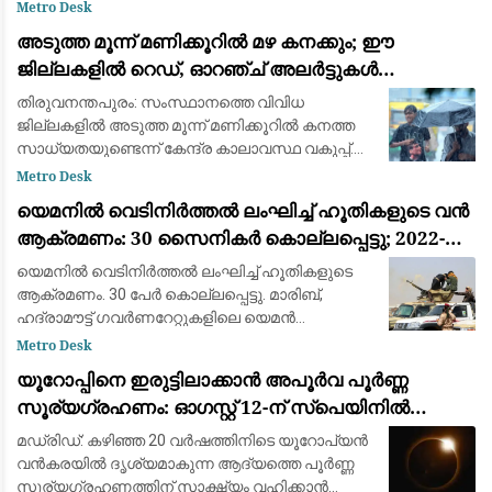
അംബാനി കൾച്ചറൽ സെൻ്ററിൽ നടക്കുന്ന
Metro Desk
ഐഐഎംയുഎൻ (IIMUN) വാർഷിക
അടുത്ത മൂന്ന് മണിക്കൂറിൽ മഴ കനക്കും; ഈ
ചാമ്പ്യൻഷിപ്പ് കോൺഫറൻസിന്റെ ഉദ്ഘാടന
ജില്ലകളിൽ റെഡ്, ഓറഞ്ച് അലർട്ടുകൾ
പ്രസംഗത്തില
പ്രഖ്യാപിച്ചു
തിരുവനന്തപുരം: സംസ്ഥാനത്തെ വിവിധ
ജില്ലകളിൽ അടുത്ത മൂന്ന് മണിക്കൂറിൽ കനത്ത
സാധ്യതയുണ്ടെന്ന് കേന്ദ്ര കാലാവസ്ഥ വകുപ്പ്.
കോട്ടയം, ആലപ്പുഴ, എറണാകുളം, തൃശൂർ,
Metro Desk
പാലക്കാട്, കണ്ണൂർ, കാസർകോട് ജില്ലകളിൽ
യെമനിൽ വെടിനിർത്തൽ ലംഘിച്ച് ഹൂതികളുടെ വൻ
അടുത്ത മൂ
ആക്രമണം: 30 സൈനികർ കൊല്ലപ്പെട്ടു; 2022-ന്
ശേഷമുള്ള ഏറ്റവും വലിയ ഏറ്റുമുട്ടൽ
യെമനിൽ വെടിനിർത്തൽ ലംഘിച്ച് ഹൂതികളുടെ
ആക്രമണം. 30 പേർ കൊല്ലപ്പെട്ടു. മാരിബ്,
ഹദ്രാമൗട്ട് ഗവർണറേറ്റുകളിലെ യെമൻ
എമർജൻസി ഫോഴ്‌സ് ക്യാമ്പുകൾക്ക്
Metro Desk
നേരെയായിരുന്നു ആക്രമണം. 2022ന് ശേഷമുള്ള
യൂറോപ്പിനെ ഇരുട്ടിലാക്കാൻ അപൂർവ പൂർണ്ണ
വലിയ ആക്രമണമാണിത്
സൂര്യഗ്രഹണം: ഓഗസ്റ്റ് 12-ന് സ്പെയിനിൽ
പ്രകൃതിയുടെ വിസ്മയക്കാഴ്ച
മഡ്രിഡ്: കഴിഞ്ഞ 20 വർഷത്തിനിടെ യൂറോപ്യൻ
വൻകരയിൽ ദൃശ്യമാകുന്ന ആദ്യത്തെ പൂർണ്ണ
സൂര്യഗ്രഹണത്തിന് സാക്ഷ്യം വഹിക്കാൻ