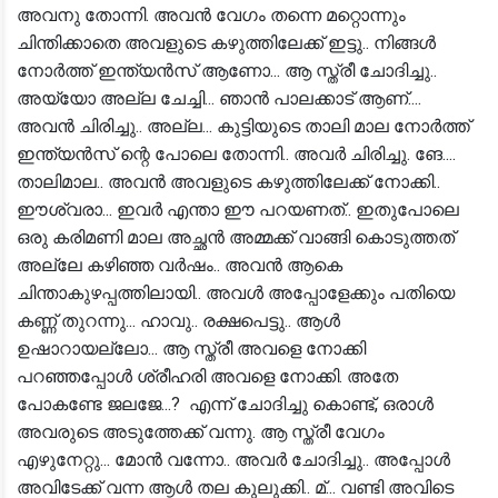
അവനു തോന്നി. അവൻ വേഗം തന്നെ മറ്റൊന്നും
ചിന്തിക്കാതെ അവളുടെ കഴുത്തിലേക്ക് ഇട്ടു.. നിങ്ങൾ
നോർത്ത് ഇന്ത്യൻസ് ആണോ... ആ സ്ത്രീ ചോദിച്ചു..
അയ്യോ അല്ല ചേച്ചി... ഞാൻ പാലക്കാട് ആണ്....
അവൻ ചിരിച്ചു.. അല്ല... കുട്ടിയുടെ താലി മാല നോർത്ത്
ഇന്ത്യൻസ് ന്റെ പോലെ തോന്നി.. അവർ ചിരിച്ചു. ങേ....
താലിമാല.. അവൻ അവളുടെ കഴുത്തിലേക്ക് നോക്കി..
ഈശ്വരാ... ഇവർ എന്താ ഈ പറയണത്.. ഇതുപോലെ
ഒരു കരിമണി മാല അച്ഛൻ അമ്മക്ക് വാങ്ങി കൊടുത്തത്
അല്ലേ കഴിഞ്ഞ വർഷം.. അവൻ ആകെ
ചിന്താകുഴപ്പത്തിലായി.. അവൾ അപ്പോളേക്കും പതിയെ
കണ്ണ് തുറന്നു... ഹാവു.. രക്ഷപെട്ടു.. ആൾ
ഉഷാറായല്ലോ... ആ സ്ത്രീ അവളെ നോക്കി
പറഞ്ഞപ്പോൾ ശ്രീഹരി അവളെ നോക്കി. അതേ
പോകണ്ടേ ജലജേ...? എന്ന് ചോദിച്ചു കൊണ്ട്, ഒരാൾ
അവരുടെ അടുത്തേക്ക് വന്നു. ആ സ്ത്രീ വേഗം
എഴുനേറ്റു... മോൻ വന്നോ.. അവർ ചോദിച്ചു.. അപ്പോൾ
അവിടേക്ക് വന്ന ആൾ തല കുലുക്കി.. മ്... വണ്ടി അവിടെ