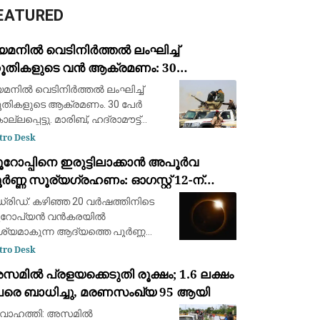
EATURED
െമനിൽ വെടിനിർത്തൽ ലംഘിച്ച്
ൂതികളുടെ വൻ ആക്രമണം: 30
ൈനികർ കൊല്ലപ്പെട്ടു; 2022-ന്
മനിൽ വെടിനിർത്തൽ ലംഘിച്ച്
ഷമുള്ള ഏറ്റവും വലിയ ഏറ്റുമുട്ടൽ
തികളുടെ ആക്രമണം. 30 പേർ
ല്ലപ്പെട്ടു. മാരിബ്, ഹദ്രാമൗട്ട്
ർണറേറ്റുകളിലെ യെമൻ
tro Desk
ർജൻസി ഫോഴ്‌സ് ക്യാമ്പുകൾക്ക്
ൂറോപ്പിനെ ഇരുട്ടിലാക്കാൻ അപൂർവ
രെയായിരുന്നു ആക്രമണം. 2022ന്
ർണ്ണ സൂര്യഗ്രഹണം: ഓഗസ്റ്റ് 12-ന്
ഷമുള്ള വലിയ ആക്രമണമാണിത്
്പെയിനിൽ പ്രകൃതിയുടെ വിസ്മയക്കാഴ്ച
്രിഡ്: കഴിഞ്ഞ 20 വർഷത്തിനിടെ
ൂറോപ്യൻ വൻകരയിൽ
ശ്യമാകുന്ന ആദ്യത്തെ പൂർണ്ണ
ര്യഗ്രഹണത്തിന് സാക്ഷ്യം
tro Desk
ിക്കാൻ ഒരുങ്ങി ശാസ്ത്രലോകവും
മിൽ പ്രളയക്കെടുതി രൂക്ഷം; 1.6 ലക്ഷം
ാശപ്രേമികളും. ഓഗസ്റ്റ് 12-നാണ്
േരെ ബാധിച്ചു, മരണസംഖ്യ 95 ആയി
്ദ്രൻ സൂര്യനെ പൂർണ്ണമായി മറയ്ക
വാഹത്തി: അസമിൽ