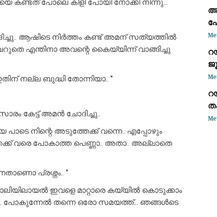
 കണ്ടത് പോലെ കിളി പോയി നോക്കി നിന്നു...
അ
പോ
ആ
Me
ച്ചു.. ആഷിടെ നിർത്തം കണ്ട് അമന് സത്യത്തിൽ
.. വെറുതെ എന്തിനാ അവന്റെ കൈയ്യിന്ന് വാങ്ങിച്ചു
റ
ജ
ധ
Me
തിന് നല്ല ബുദ്ധി തോന്നിയാ.. "
റൊ
റ
ത
 കേട്ട് അമൻ ചോദിച്ചു..
സ
Me
യ പാടെ നിന്റെ അടുത്തേക്ക് വന്നെ.. എപ്പോഴും
തേക്ക് വരെ പോകാത്ത പെണ്ണാ.. അതാ.. അല്ലാതെ
താണൊ പ്രശ്നം.. "
ോലിയിലായൽ ഇവളെ മാറ്റാരെ കയ്യിൽ കൊടുക്കാം
. പോകുന്നേൽ തന്നെ ഒരോ സമയത്ത്... ഞങ്ങൾടെ