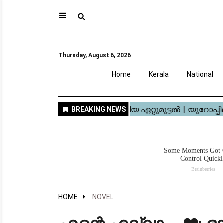
⚲
Home
Kerala
National
Gulf
World
Sports
Movies
Health
Automobile
Travel
Education
Novel
Business
Technology
Webstory
Thursday, August 6, 2026
Home
Kerala
National
HOME
NOVEL