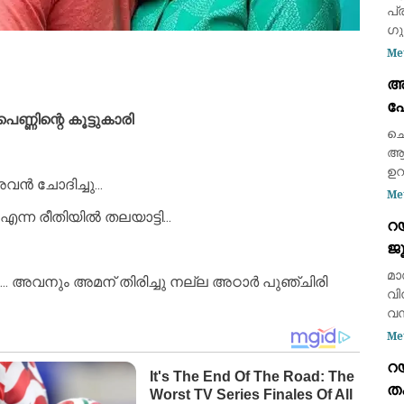
പ
ഗു
പ്
Me
മഴ
അ
95
പോ
1.
പെണ്ണിന്റെ കൂട്ടുകാരി
ആ
ആ
ചെ
ആയ
ഉറ
വൻ ചോദിച്ചു...
പര
Me
്ന രീതിയിൽ തലയാട്ടി...
റ
ജ
ധ
മാ
. അവനും അമന് തിരിച്ചു നല്ല അഠാർ പുഞ്ചിരി
റൊ
വി
വമ
പു
Me
ഒര
റ
മാ
ത
റൊ