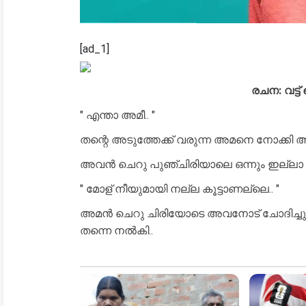
[ad_1]
രചന: വട്ട് 
" എന്താ അമീ.. "
തന്റെ അടുത്തേക്ക് വരുന്ന അമനെ നോക്കി അ
അവൻ ചെറു പുഞ്ചിരിയാലെ ഒന്നും ഇല്ലാ എന
" മോള് നീയുമായി നല്ല കൂട്ടാണല്ലെ.. "
അമൻ ചെറു ചിരിയോടെ അവനോട് ചോദിച്ചു..
തന്നെ നൽകി..