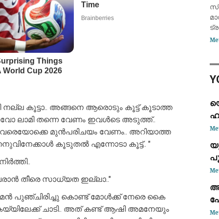
സ
സ്
മാ
ട്
ഉയ
Me
വി
ദി
സ്
Y
ആ
യ
ി നല്ല കൂട്ടാ.. അങ്ങനെ ആരൊടും കൂട്ട് കൂടാത്ത
ഹ
ോ ലാമി തന്നെ വേണം ഇവൾടെ അടുത്ത്..
സ
Me
. അവരെയോക്കെ മുൻപരിചയം വേണം.. അറിയാത്ത
ശേ
യ
നുവിനേക്കാൾ കൂടുതൽ എന്നോടാ കൂട്ട്.. "
പൂ
ിർത്തി..
സ
Me
 വരാൻ തീരെ സാധ്യത ഇല്ലാ.."
അസ
ൻ പുഞ്ചിരിച്ചു കൊണ്ട് മോൾക്ക് നേരെ കൈ
പ
യ്യിലേക്ക് ചാടി.. അത് കണ്ട് ആഷി അമനേയും
Me