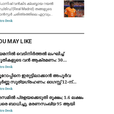
ാന്റിയാഗോ ബെർണബ്യൂവിൽ
പാനിഷ് വൻകിട ക്ലബ്ബായ റയൽ
ഡ്രിഡ് (Real Madrid) തങ്ങളുടെ
രാൻസ്ഫർ ചരിത്രത്തിലെ ഏറ്റവും
ർന്ന തുക നൽകി ഐവറി കോസ്റ്റ്
tro Desk
ങ് ഫോർവേഡ് യാൻ
യോമാൻഡെയെ (Yan Diomandé)
വന്തമാക്കി. ജർമ്മൻ ക്ലബ്ബായ
OU MAY LIKE
ർ.ബ
െമനിൽ വെടിനിർത്തൽ ലംഘിച്ച്
ൂതികളുടെ വൻ ആക്രമണം: 30
ൈനികർ കൊല്ലപ്പെട്ടു; 2022-ന്
tro Desk
ഷമുള്ള ഏറ്റവും വലിയ ഏറ്റുമുട്ടൽ
ൂറോപ്പിനെ ഇരുട്ടിലാക്കാൻ അപൂർവ
ർണ്ണ സൂര്യഗ്രഹണം: ഓഗസ്റ്റ് 12-ന്
്പെയിനിൽ പ്രകൃതിയുടെ വിസ്മയക്കാഴ്ച
tro Desk
മിൽ പ്രളയക്കെടുതി രൂക്ഷം; 1.6 ലക്ഷം
േരെ ബാധിച്ചു, മരണസംഖ്യ 95 ആയി
tro Desk