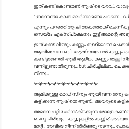
ഇത് കണ്ട് കൊണ്ടാണ് ആഷീടെ വരവ്... വാവൂസിന്
" ഇന്നെന്താ കാക്ക മലർന്നാണൊ പറന്നെ... ഡീ മറ
എന്നും പറഞ്ഞ് ആഷി അകത്തേക്ക് ചെന്ന് കു
സെയ്മം എക്സ്പ്രക്ഷനും ഇട്ട് അമന്റെ അടുത
ഇത് കണ്ട് വീണ്ടും കണ്ണും തള്ളിയാണ് ചെക്കൻ..
ആഷിയെ നോക്കി.. ആഷിയാണേൽ കണ്ണും തള്ളി,,
കണ്ടിട്ടാണേൽ ആമി ആദ്യം കണ്ണും തള്ളി നിന്
വന്നിട്ടുണ്ടായിരുന്നു... but ചിരിച്ചില്ലാ.. 
നിന്നു...
💎💎💎💎💎💎💎💎💎💎💎💎💎💎
ആമിക്കുള്ള മെഡിസിനും ആയി വന്ന തനു കണ
കളിക്കുന്ന ആഷിയെ ആണ്... അവരുടെ കളികളെ
അമനെ പറ്റി ചേർന്ന് കിടക്കുന്ന മോളെ കണ്ട്
ചെറു ചിരിയും... കണ്ണുകളിൽ കണ്ണിര് അടിയാൻ
മാറ്റി... അവിടെ നിന്ന് തിരിഞ്ഞു നടന്നു... 