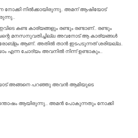
നോക്കി നിൽക്കായിരുന്നു.. അമന് ആഷിയോട്
്നു...
െ കണ്ട കാര്യങ്ങളും രണ്ടും രണ്ടാണ്... രണ്ടും
 അവന്റെ മനസനുവതിച്ചില്ല അവനോട് ആ കാര്യങ്ങൾ
ി പ്രോബ്ളം ആണ്.. അതിൽ താൻ ഇടപടുന്നത് ശരിയല്ല..
യാം എന്ന ചോദ്യം അവനിൽ നിന്ന് ഉണ്ടാകും...
ആഷിയോട് അങ്ങനെ പറഞ്ഞു അവൻ ആമിയുടെ
്തോഷം ആയിരുന്നു... അമൻ പോകുന്നതും നോക്കി