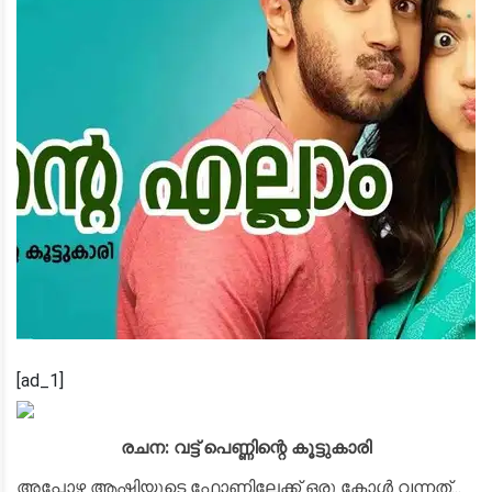
[ad_1]
രചന: വട്ട് പെണ്ണിന്റെ കൂട്ടുകാരി
അപ്പോഴ ആഷിയുടെ ഫോണിലേക്ക് ഒരു കോൾ വന്നത്...