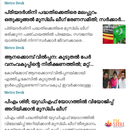
സന്ന്യാസിമാരും മതനേതാക്കളും തിങ്കളാഴ്ച
Metro Desk
പ്രധാനമന്ത്രി നരേന്ദ്ര മോദിയുടെ
പ്രിയദർശിനി പദ്ധതിക്കെതിരെ മലപ്പുറം
വസതിയിലേക്ക് പ്രതിഷേധ മാർച്ച് നടത്തുന്നു. കമ്
ഒതുക്കുങ്ങൽ മുസ്ലിം ലീഗ് ഭരണസമിതി; സർക്കാർ
ജീവനക്കാരെ സൗജന്യയാത്രയിൽ നിന്ന്
പ്രിയദർശിനി പദ്ധതിക്കെതിരെ മുസ്ലിം ലീഗ്
ഒഴിവാക്കണമെന്ന് പ്രമേയം
ഭരിക്കുന്ന പഞ്ചായത്തിൽ പ്രമേയം. സൗജന്യ
യാത്രയിൽ നിന്ന് സർക്കാർ ജീവനക്കാരെ
ഒഴിവാക്കണമെന്ന് ആവശ്യം. പദ്ധതി പുനഃ
Metro Desk
പരിശോധിക്കണമെന്ന് ആവശ്യപ്പെട്ടാണ് പ്രമേയം
ആനക്കൊമ്പ് വിൽപ്പന: കൂടുതൽ പേർ
അവതരിപ്
വനംവകുപ്പിന്റെ നിരീക്ഷണത്തിൽ; മറ്റ്
ജില്ലകളിലേക്കും അന്വേഷണം
കോഴിക്കോട് ആനക്കൊമ്പ് വിൽപ്പനയ്ക്കായി
എത്തിച്ച കേസിൽ കൂടുതൽ പേർ
ഉൾപ്പെട്ടിട്ടുണ്ടെന്ന് വനംവകുപ്പ്. ഇവർക്കായുള്ള
അന്വേഷണം ആരംഭിച്ചു. ഇന്നലെ
Metro Desk
ആനക്കൊമ്പുമായി പിടിയിലായ ആറുപേരെയും
പിഎം ശ്രീ; യുഡിഎഫ് യോഗത്തില്‍ വിയോജിപ്പ്
റിമാൻഡ് ചെയ്തു.സംസ്ഥാനത്
അറിയിക്കാന്‍ മുസ്ലിം ലീഗ്
പിഎം ശ്രീ പദ്ധതിയില്‍ യുഡിഎഫ് യോഗത്തില്‍
വിയോജിപ്പ് അറിയിക്കാന്‍ മുസ്ലിം ലീഗ് തീരുമാനം.
കേന്ദ്രസര്‍ക്കാര്‍ മറുപടി കൂടി പുറത്ത് വന്നതോടെ