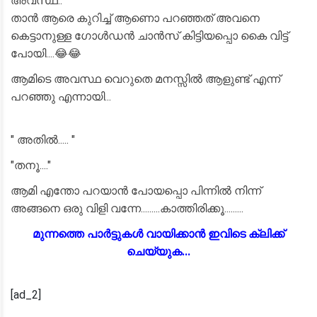
അവസ്ഥ..
താൻ ആരെ കുറിച്ച് ആണൊ പറഞ്ഞത് അവനെ
കെട്ടാനുള്ള ഗോൾഡൻ ചാൻസ് കിട്ടിയപ്പൊ കൈ വിട്ട്
പോയി....😂😂
ആമിടെ അവസ്ഥ വെറുതെ മനസ്സിൽ ആളുണ്ട് എന്ന്
പറഞ്ഞു എന്നായി...
" അതിൽ..... "
"തനൂ...."
ആമി എന്തോ പറയാൻ പോയപ്പൊ പിന്നിൽ നിന്ന്
അങ്ങനെ ഒരു വിളി വന്നേ.........കാത്തിരിക്കൂ.........
മുന്നത്തെ പാർട്ടുകൾ വായിക്കാൻ ഇവിടെ ക്ലിക്ക്
ചെയ്യുക...
[ad_2]