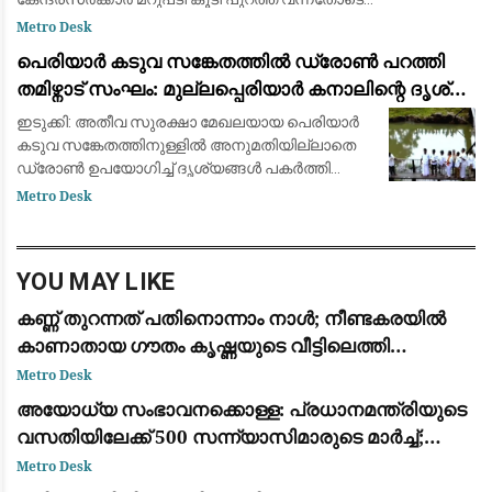
പിന്മാറിയില്ലെങ്കില്‍ തിരിച്ചടിയെന്നാണ് ലീഗ്
Metro Desk
വിലയിരുത്തല്‍. വരു
പെരിയാർ കടുവ സങ്കേതത്തിൽ ഡ്രോൺ പറത്തി
തമിഴ്നാട് സംഘം: മുല്ലപ്പെരിയാർ കനാലിന്റെ ദൃശ്യം
പകർത്തി
ഇടുക്കി: അതീവ സുരക്ഷാ മേഖലയായ പെരിയാർ
കടുവ സങ്കേതത്തിനുള്ളിൽ അനുമതിയില്ലാതെ
ഡ്രോൺ ഉപയോഗിച്ച് ദൃശ്യങ്ങൾ പകർത്തി
തമിഴ്നാട് സംഘം. വനംവകുപ്പിന്റെയോ
Metro Desk
പൊലീസിന്റെയോ മുൻകൂർ
അനുമതിയില്ലാതെയാണ് ഡ്രോൺ പറത്തിയത
YOU MAY LIKE
കണ്ണ് തുറന്നത് പതിനൊന്നാം നാള്‍; നീണ്ടകരയില്‍
കാണാതായ ഗൗതം കൃഷ്ണയുടെ വീട്ടിലെത്തി
മുഖ്യമന്ത്രി വി ഡി സതീശന്‍
Metro Desk
അയോധ്യ സംഭാവനക്കൊള്ള: പ്രധാനമന്ത്രിയുടെ
വസതിയിലേക്ക് 500 സന്ന്യാസിമാരുടെ മാർച്ച്;
സമഗ്ര അന്വേഷണം ആവശ്യപ്പെട്ട് പ്രതിഷേധം
Metro Desk