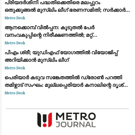
പ്രിയദർശിനി പദ്ധതിക്കെതിരെ മലപ്പുറം
ഒതുക്കുങ്ങൽ മുസ്ലിം ലീഗ് ഭരണസമിതി; സർക്കാർ
ജീവനക്കാരെ സൗജന്യയാത്രയിൽ നിന്ന്
Metro Desk
ഒഴിവാക്കണമെന്ന് പ്രമേയം
ആനക്കൊമ്പ് വിൽപ്പന: കൂടുതൽ പേർ
വനംവകുപ്പിന്റെ നിരീക്ഷണത്തിൽ; മറ്റ്
ജില്ലകളിലേക്കും അന്വേഷണം
Metro Desk
പിഎം ശ്രീ; യുഡിഎഫ് യോഗത്തില്‍ വിയോജിപ്പ്
അറിയിക്കാന്‍ മുസ്ലിം ലീഗ്
Metro Desk
പെരിയാർ കടുവ സങ്കേതത്തിൽ ഡ്രോൺ പറത്തി
തമിഴ്നാട് സംഘം: മുല്ലപ്പെരിയാർ കനാലിന്റെ ദൃശ്യം
പകർത്തി
Metro Desk