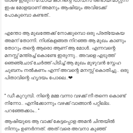
താഴെ ഇരുന്ന് ഡോയ് കാറിന്റെ പാഡ്സ് രണ്ടായി മാറ്റുന്ന
ഇഷ മോളയാണ് അമനും ആഷിയും അവിടേക്ക്
പോകുമ്പൊ കണ്ടത്...
എന്തോ ആ മുഖത്തേക്ക് നോക്കുമ്പൊ ഒരു പ്രത്യേകയ
അമന് തോന്നി.. നിശ്കളങ്ങത നിറഞ്ഞ ആ മുഖം കാണും
തോറും തന്റെ ആരൊ ആണ് ആ മോൾ.. എന്നവന്റെ
മനസ്സ് മന്ത്രച്ച് കൊണ്ടേ ഇരുന്നു... അവളെ എടുത്ത്
ഞെഞ്ചോട് ചേർത്ത് പിടിച്ച് ആ മുഖം മുഴുവൻ സ്നേഹ
ചുബനം നൽകണം എന്ന് അവന്റെ മനസ്സ് കൊതിച്ചു... ഒരു
പിതാവിന്റെ ഹൃദയം പോലെ...❤
" ഡീ കുറുമ്പി.. നിന്റെ മമ്മ വന്നാ വഴക്ക് നീ തന്നെ കൊണ്ട്
നിന്നോ... എനിക്കോന്നും വഴക്ക് വാങ്ങാൻ പറ്റില്ല..
പറഞ്ഞേക്കാം... "
ആഷിയുടെ ആ വാക്ക് കേട്ടപ്പൊള അമൻ ചിന്തയിൽ
നിന്നും ഉണർന്നത്.. അത് വരെ അവനാ കുഞ്ഞ്