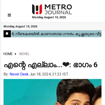
Monday, August 10, 2026
GO
Monday, August 10, 2026
Home
Kerala
National
Gulf
World
Sports
Movies
Health
Automobile
Travel
Education
Novel
Business
Technology
Webstory
HOME
NOVEL
എന്റെ എല്ലാം...❤: ഭാഗം 6
By
Novel Desk
Jun 18, 2024, 21:23 IST