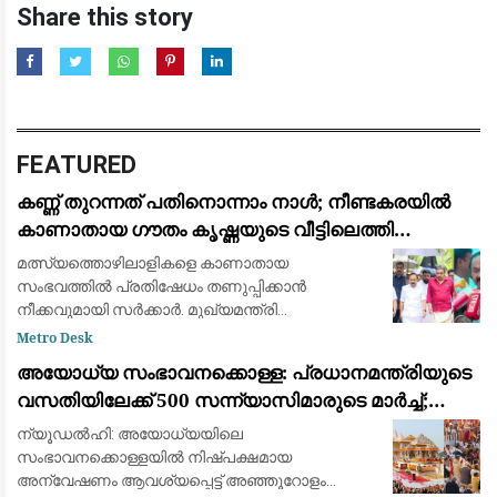
Share this story
FEATURED
കണ്ണ് തുറന്നത് പതിനൊന്നാം നാള്‍; നീണ്ടകരയില്‍
കാണാതായ ഗൗതം കൃഷ്ണയുടെ വീട്ടിലെത്തി
മുഖ്യമന്ത്രി വി ഡി സതീശന്‍
മത്സ്യത്തൊഴിലാളികളെ കാണാതായ
സംഭവത്തിൽ പ്രതിഷേധം തണുപ്പിക്കാൻ
നീക്കവുമായി സർക്കാർ. മുഖ്യമന്ത്രി
വി.ഡി.സതീശൻ നീണ്ടകരയിൽ കടലിൽ
Metro Desk
കാണാതായ ഗൗതം കൃഷ്ണന്‍റെ വീട്ടിലെത്തി. മന്ത്രി
അയോധ്യ സംഭാവനക്കൊള്ള: പ്രധാനമന്ത്രിയുടെ
ഷിബു ബേബി ജോണും മുഖ്യമന്ത്രിക
വസതിയിലേക്ക് 500 സന്ന്യാസിമാരുടെ മാർച്ച്;
സമഗ്ര അന്വേഷണം ആവശ്യപ്പെട്ട് പ്രതിഷേധം
ന്യൂഡൽഹി: അയോധ്യയിലെ
സംഭാവനക്കൊള്ളയിൽ നിഷ്പക്ഷമായ
അന്വേഷണം ആവശ്യപ്പെട്ട് അഞ്ഞൂറോളം