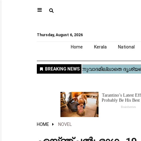
⚲
Home
Kerala
National
Gulf
World
Sports
Movies
Health
Automobile
Travel
Education
Novel
Business
Technology
Webstory
Thursday, August 6, 2026
Home
Kerala
National
HOME
NOVEL