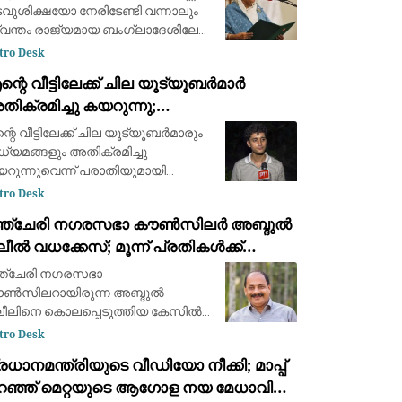
വുശിക്ഷയോ നേരിടേണ്ടി വന്നാലും
വന്തം രാജ്യമായ ബംഗ്ലാദേശിലേക്ക്
രികെയെത്തുമെന്ന് മുൻ
tro Desk
രധാനമന്ത്രി ഷെയ്ഖ് ഹസീന. "എന്റെ
്റെ വീട്ടിലേക്ക് ചില യൂട്യൂബർമാർ
ങ്ങളിൽ എനിക്ക് പൂർണ്ണ
ിക്രമിച്ചു കയറുന്നു;
ശ്വാസമുണ്ട്. എന്നെ കൊ
നുവാദമില്ലാതെ ദൃശ്യങ്ങൾ
്റെ വീട്ടിലേക്ക് ചില യൂട്യൂബർമാരും
കർത്തുന്നു: സുരക്ഷയിൽ ആശങ്കയെന്ന്
ധ്യമങ്ങളും അതിക്രമിച്ചു
ൗരവ്ദാസ്
റുന്നുവെന്ന് പരാതിയുമായി
രവ്ദാസ്. അനുവാദമില്ലാതെ
tro Desk
ശ്യങ്ങൾ പകർത്തുന്നു. സുരക്ഷയിൽ
ഞ്ചേരി നഗരസഭാ കൗൺസിലർ അബ്ദുൽ
ങ്കയെന്നും CJP വക്താവ്
ീൽ വധക്കേസ്; മൂന്ന് പ്രതികൾക്ക്
യക്തമാക്കി. ചില യൂട്യൂബ
ീവപര്യന്തം
്ചേരി നഗരസഭാ
ൺസിലറായിരുന്ന അബ്ദുൽ
ീലിനെ കൊലപ്പെടുത്തിയ കേസിൽ
ന്ന് പ്രതികൾക്ക് ജീവപര്യന്തം തടവും
tro Desk
ു ലക്ഷം രൂപ വീതം പിഴയും വിധിച്ച്
രധാനമന്ത്രിയുടെ വീഡിയോ നീക്കി; മാപ്പ്
ഞ്ചേരി അഡീഷണൽ ജില്ലാ
റഞ്ഞ് മെറ്റയുടെ ആഗോള നയ മേധാവി
ഷൻസ് കോടതി ജഡ്ജി എസ്.