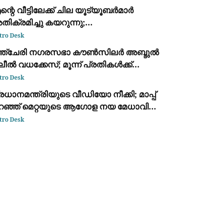
്റെ വീട്ടിലേക്ക് ചില യൂട്യൂബർമാർ
ിക്രമിച്ചു കയറുന്നു;
നുവാദമില്ലാതെ ദൃശ്യങ്ങൾ
tro Desk
കർത്തുന്നു: സുരക്ഷയിൽ ആശങ്കയെന്ന്
ഞ്ചേരി നഗരസഭാ കൗൺസിലർ അബ്ദുൽ
ൗരവ്ദാസ്
ീൽ വധക്കേസ്; മൂന്ന് പ്രതികൾക്ക്
ീവപര്യന്തം
tro Desk
രധാനമന്ത്രിയുടെ വീഡിയോ നീക്കി; മാപ്പ്
റഞ്ഞ് മെറ്റയുടെ ആഗോള നയ മേധാവി
ോയൽ കാപ്ലൻ
tro Desk