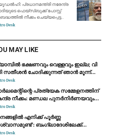
രജാണ് ശിക്ഷ
ോയൽ കാപ്ലൻ
യൂഡൽഹി: പ്രധാനമന്ത്രി നരേന്ദ്ര
ദിയുടെ ഫെയ്സ്ബുക്ക് പോസ്റ്റ്
ദ്ധത്തിൽ നീക്കം ചെയ്യപ്പെട്ട
ഭവത്തിൽ മെറ്റയുടെ ആഗോള നയ
tro Desk
ധാവി ജോയൽ കാപ്ലൻ കേന്ദ്ര
ക്കാരിനോട് ക്ഷമാപണം നടത്തി.
ധനാഴ്ച കേന്ദ്ര ഇ
OU MAY LIKE
യാമ്പിൽ ഭക്ഷണവും വെള്ളവും ഇല്ല; വി
ി സതീശൻ ചോദിക്കുന്നത് ഞാൻ മൂന്ന്
ിക്ക് അല്ലെ ഭക്ഷണം കഴിച്ചത്: വിമർശിച്ച്
tro Desk
ം വി ഗോവിന്ദൻ
ർലമെന്റിന്റെ പ്രത്യേക സമ്മേളനത്തിന്
േന്ദ്ര നീക്കം: മണ്ഡല പുനർനിർണയവും
നിതാ സംവരണ ഭേദഗതിയും അജണ്ടയിൽ
tro Desk
നങ്ങളിൽ എനിക്ക് പൂർണ്ണ
ശ്വാസമുണ്ട്': ബംഗ്ലാദേശിലേക്ക്
ടങ്ങിയെത്തുമെന്ന് ഷെയ്ഖ് ഹസീന
tro Desk