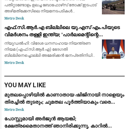
പതിറ്റാണ്ടോളം ഉലച്ച ബോഫോഴ്‌സ് തോക്ക് ഇടപാട്
അഴിമതിക്കേസിലെ നിയമനടപടികൾ
സുപ്രീംകോടതി അവസാനിപ്പിച്ചു. ഹിന്ദുജ
Metro Desk
സഹോദരന്മാർക്കും സ്വീഡിഷ് ആയുധ
​എഫ്.സി.ആർ.എ ബില്ലിലെ യു.എസ് എം.പിയുടെ
നിർമ്മാതാക്കളായ എബി ബോഫോ
വിമർശനം തള്ളി ഇന്ത്യ; 'പാർലമെന്റിന്റെ
അധികാരം, ആഭ്യന്തര വിഷയം' എന്ന് വിദേശകാര്യ
ന്യൂഡൽഹി: വിദേശ ധനസഹായ നിയന്ത്രണ
മന്ത്രാലയം
നിയമ (എഫ്.സി.ആർ.എ) ഭേദഗതി
ബില്ലിനെച്ചൊല്ലി അമേരിക്കൻ ജനപ്രതിനിധി
നടത്തിയ വിമർശനങ്ങൾ തള്ളി കേന്ദ്ര
Metro Desk
വിദേശകാര്യ മന്ത്രാലയം (MEA).
നിയമനിർമ്മാണങ്ങൾ ഇന്ത്യയുടെ പൂർണ്ണമായ
ആ
YOU MAY LIKE
മുതലപ്പൊഴിയിൽ കാണാതായ ഷിജിനായി നാളെയും
തിരച്ചിൽ തുടരും; ചുമതല പൂർത്തിയാകും വരെ
തീരത്തുണ്ടാകുമെന്ന് മന്ത്രി സി.പി. ജോൺ
Metro Desk
പോസ്റ്റുമായി അർജുൻ ആയങ്കി;
ക്ഷേത്രമൈതാനത്ത് ഞാനിരിക്കുന്നു, കാറിൽ