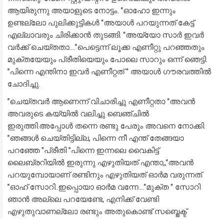
ആയിരുന്നു അയാളുടെ നോട്ടം. "ഓഹോ ഇന്നും
ഉണ്ടല്ലോ പുലിക്കുട്ടികൾ "അയാൾ പറയുന്നത് കേട്ട്
എല്ലാവരും ചിരിക്കാൻ തുടങ്ങി. "അയ്യോ സാർ ഇവർ
വർക്ക് ചെയ്തതാ...."പെട്ടെന്ന് ലൂക്ക എണീറ്റു പറഞ്ഞതും
മുക്തയേയും പ്രീതിയെയും പോലെ സാറും ഒന്ന് ഞെട്ടി.
"പിന്നെ എന്തിനാ ഇവർ എണീറ്റത് " അയാൾ ഗൗരവത്തിൽ
ചോദിച്ചു.
"ചെയ്തവർ ആണെന്ന് വിചാരിച്ചു എണീറ്റതാ "അവൻ
അവരുടെ കയ്യിൽ വലിച്ചു ബെഞ്ചിൽ
ഇരുത്തി.അപ്പോൾ തന്നെ രണ്ടു പേരും അവനെ നോക്കി.
"ഞങ്ങൾ ചെയ്തിട്ടില്ല, പിന്നെ നീ എന്ത് തേങ്ങയാ
പറഞ്ഞേ "പ്രീതി "പിന്നെ ഇന്നലെ വൈകിട്ട്
ലൈബ്രറിയിൽ ഇരുന്നു എഴുതിയത് എന്താ,,"അവൻ
പറയുമ്പോയാണ് രണ്ടിനും എഴുതിയത് ഓർമ വരുന്നത്.
"ഓഹ് സോറി..ഇപ്പൊയാ ഓർമ വന്നേ...."മുക്ത " സോറി
ഞാൻ അല്ലെ പറയേണ്ടേ, എനിക്ക് വേണ്ടി
എഴുതുവാണല്ലോ രണ്ടും അതുകൊണ്ട് സബ്ജെക്ട്