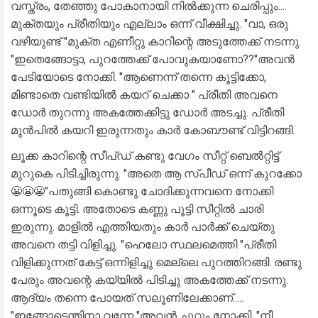
വസ്ത്രം, തേഞ്ഞു പോകാനായി നിൽക്കുന്ന ചെരിപ്പും....
മുക്തയും പ്രീതിയും എല്ലാം ഒന്ന് വീക്ഷിച്ചു. "വാ, ഒരു
വഴിയുണ്ട് "മുക്ത എണീറ്റു കാറിന്റെ അടുത്തേക്ക് നടന്നു.
"ഇതെങ്ങോട്ടാ, പുറത്തേക്ക് പോവുകയാണോ??"അവൻ
പേടിയോടെ നോക്കി. "ആണെന്ന് തന്നെ കൂട്ടിക്കോ,
മിണ്ടാതെ വണ്ടിയിൽ കയറ് ചെക്കാ " പ്രീതി അവനെ
ഡോർ തുറന്നു അകത്തേക്കിട്ടു ഡോർ അടച്ചു. പ്രീതി
മുൻപിൽ കയറി ഇരുന്നതും കാർ കോബൗണ്ട് വിട്ടിറങ്ങി.
ലൂക്ക കാറിന്റെ സീപ്ഡ് കണ്ടു വേഗം സീറ്റ് ബെൽറ്റിട്ട്
മുറുകെ പിടിച്ചിരുന്നു. "അതെ ആ സ്പീഡ് ഒന്ന് കുറക്കോ
😬😬😬"പതുങ്ങി കൊണ്ടു ചോദിക്കുന്നവനെ നോക്കി
ഒന്നൂടെ കൂട്ടി. അതോടെ കണ്ണു പൂട്ടി സീറ്റിൽ ചാരി
ഇരുന്നു. മാളിൽ എത്തിയതും കാർ പാർക്ക് ചെയ്തു
അവനെ തട്ടി വിളിച്ചു. "ഹെലോ സ്ഥലമെത്തി "പ്രീതി
വിളിക്കുന്നത് കേട്ട് ഒന്നിളിച്ചു മെല്ലെ പുറത്തിറങ്ങി. രണ്ടു
പേരും അവന്റെ കയ്യിൽ പിടിച്ചു അകത്തേക്ക് നടന്നു.
ആദ്യം തന്നെ പോയത് സലൂണിലേക്കാണ്.....
"ഇങ്ങോട്ടെന്തിനാ വന്നേ "അവൻ ചുറ്റും നോക്കി. "നീ