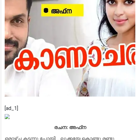
[ad_1]
രചന: അഫ്‌ന
ഒരാഴ്ച കടന്നു പോയി.... ലൂക്കയേ കൊണ്ടു രണ്ടു