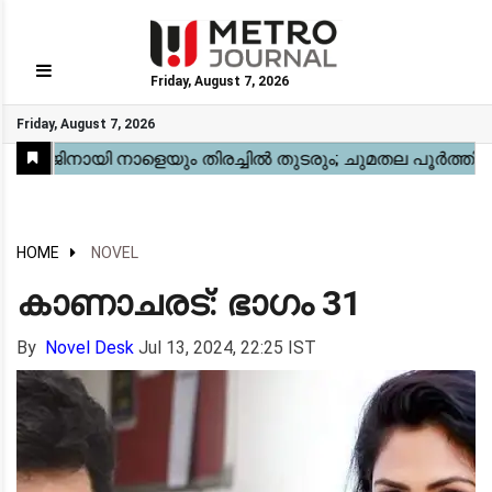
Friday, August 7, 2026
GO
Friday, August 7, 2026
Home
Kerala
National
Gulf
World
Sports
Movies
Health
Automobile
Travel
Education
Novel
Business
Technology
Webstory
HOME
NOVEL
കാണാചരട്: ഭാഗം 31
By
Novel Desk
Jul 13, 2024, 22:25 IST