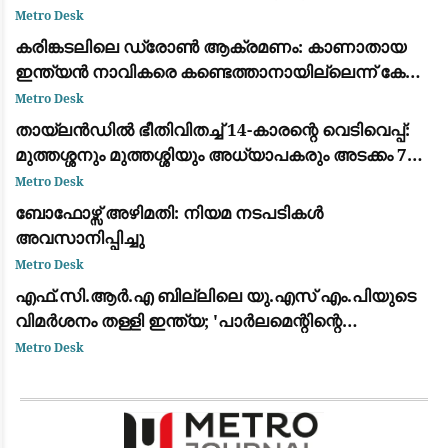
പാലിയേക്കര ടോൾ പ്ലാസ കടക്കുന്ന ദൃശ്യം
Metro Desk
പുറത്ത്: സഹോദരനും ഭാര്യയും കസ്റ്റഡിയിൽ
കരിങ്കടലിലെ ഡ്രോൺ ആക്രമണം: കാണാതായ
ഇന്ത്യൻ നാവികരെ കണ്ടെത്താനായില്ലെന്ന് കേന്ദ്ര
സർക്കാർ
Metro Desk
തായ്‌ലൻഡിൽ ഭീതിവിതച്ച് 14-കാരന്റെ വെടിവെപ്പ്:
മുത്തശ്ശനും മുത്തശ്ശിയും അധ്യാപകരും അടക്കം 7
പേർ കൊല്ലപ്പെട്ടു
Metro Desk
ബോഫോഴ്സ് അഴിമതി: നിയമ നടപടികൾ
അവസാനിപ്പിച്ചു
Metro Desk
​എഫ്.സി.ആർ.എ ബില്ലിലെ യു.എസ് എം.പിയുടെ
വിമർശനം തള്ളി ഇന്ത്യ; 'പാർലമെന്റിന്റെ
അധികാരം, ആഭ്യന്തര വിഷയം' എന്ന് വിദേശകാര്യ
Metro Desk
മന്ത്രാലയം