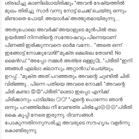
ശ്രദ്ധിച്ചു കാണില്ലായിരിക്കും "അവൻ ദേഷ്യത്തിൽ
മുഖം തിരിച്ചു. സാർ വന്നു നോട്ട് ചെക്ക് ചെയ്തു ഒന്നും
മിണ്ടാതെ പോയി. അയാൾക് അത്ഭുതമായിരുന്നു.....
അതുപോലെ അവർക്ക് അയാളുടെ മുൻപിൽ തല
ഉയർത്തി നിന്നതിന്റെ സന്തോഷവും.പിന്നെയാണ്
പിണങ്ങി ഇരിക്കുന്നവനെ ഓർമ വന്നേ.... "അതെ ഒന്ന്
ഇങ്ങോട്ട് നോക്കുവോ🫣"മുക്ത മെല്ലെ തോണ്ടി. No
മൈൻഡ്. "അപ്പോ നമ്മൾ അത്രേ ഒള്ളു🧐,..."പ്രീതി "ഇനി
ഞങ്ങൾ എല്ലാ ക്ലാസും അറ്റാൻഡ് ചെയ്യും,
ഉറപ്പ്....."മുക്ത അത് പറഞ്ഞതും അവന്റെ ചുണ്ടിൽ ചിരി
വിരിഞ്ഞു... പിന്നെ പതിയെ അവരെ നോക്കി. "അവന്റെ
ചിരി കണ്ടാ 😡😡"പ്രീതി "ശെടാ ഇപ്പൊ എനിക്ക്
ചിരിക്കാനും പാടില്ലേ 🙄🙄" "എന്റെ പൊന്നോ ഞാൻ
ഒന്നും പറഞ്ഞില്ലേ നീ വേണ്ടത്ര ചിരിച്ചോ😖😖😖"പ്രീതി
കൈ കൂപ്പി നേരെ ഇരുന്നു. ദിവസങ്ങൾ
പോകുന്നതിനനുസരിച്ചു അവരുടെ സൗഹൃദം വളർന്നു
കൊണ്ടിരുന്നു.