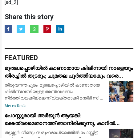
[ad_2]
Share this story
FEATURED
മുതലപ്പൊഴിയിൽ കാണാതായ ഷിജിനായി നാളെയും
തിരച്ചിൽ തുടരും; ചുമതല പൂർത്തിയാകും വരെ
തീരത്തുണ്ടാകുമെന്ന് മന്ത്രി സി.പി. ജോൺ
തിരുവനന്തപുരം: മുതലപ്പൊഴിയില്‍ കാണാതായ
ഷിജിന് വേണ്ടിയുള്ള അന്വേഷണം
നിര്‍ത്തിവയ്ക്കില്ലെന്ന് വ്യക്തമാക്കി മന്ത്രി സി പി
ജോണ്‍. ഇത് സംബന്ധിച്ച വിവരങ്ങള്‍ കുടുംബത്തെ
Metro Desk
ബോധ്യപ്പെടുത്തിയെന്നും അന്വേഷണം തുടര
പോസ്റ്റുമായി അർജുൻ ആയങ്കി;
ക്ഷേത്രമൈതാനത്ത് ഞാനിരിക്കുന്നു, കാറിൽ
പാലിയേക്കര ടോൾ പ്ലാസ കടക്കുന്ന ദൃശ്യം
തൃശ്ശൂർ: വീണ്ടും സമൂഹമാധ്യമത്തിൽ പോസ്റ്റിട്ട്