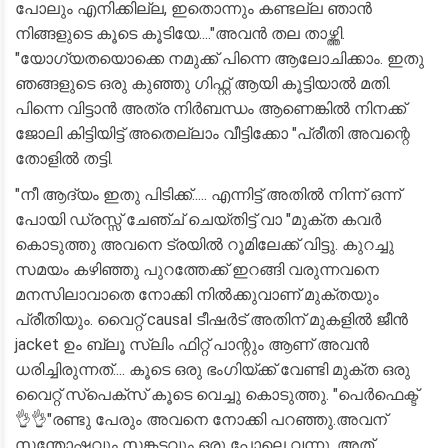
പോലും എനിക്കില്ല, ഇതൊന്നും കണ്ടല്ല ഞാൻ
നിങ്ങളുടെ കൂടെ കൂടിയേ...."അവൻ തല താഴ്ത്തി.
"യോഗ്യതയൊക്കെ നമുക്ക് പിന്നെ ആലോചിക്കാം. ഇതു
ഞങ്ങളുടെ ഒരു കുഞ്ഞു ഗിഫ്റ്റ് ആയി കൂട്ടിയാൽ മതി.
പിന്നെ വിട്ടാൻ അത്ര നിർബന്ധം ആണെങ്കിൽ നിനക്ക്
ജോലി കിട്ടിയിട്ട് അതെല്ലാം വീട്ടിക്കോ "പ്രീതി അവന്റെ
തോളിൽ തട്ടി.
"നീ ആദ്യം ഇതു പിടിക്ക്..... എന്നിട്ട് അതിൽ നിന്ന് ഒന്ന്
പോയി ഡ്രസ്സ്‌ ചേഞ്ച്‌ ചെയ്തിട്ട് വാ "മുക്ത കവർ
കൊടുത്തു അവനെ ട്രയിൽ റൂമിലേക്ക് വിട്ടു. കുറച്ചു
സമയം കഴിഞ്ഞു പുറത്തേക്ക് ഇറങ്ങി വരുന്നവനെ
മനസിലാവാതെ നോക്കി നിൽക്കുവാണ് മുക്തയും
പ്രീതിയും. വൈറ്റ് causal ടീഷർട് അതിന് മുകളിൽ ജീൻ
jacket ഉം ബ്ലൂ സ്ലിം ഫിറ്റ്‌ പാന്റും ആണ് അവൻ
ധരിച്ചിരുന്നത്.... കൂടെ ഒരു ഭംഗിയ്ക്ക് വേണ്ടി മുക്ത ഒരു
വൈറ്റ് സ്പെക്സ് കൂടെ വെച്ചു കൊടുത്തു. "പെർഫെക്ട്
👌👌"രണ്ടു പേരും അവനെ നോക്കി പറഞ്ഞു.അവന്
സന്തോഷവും സങ്കടവും ഒരു പോലെ വന്നു. അത്