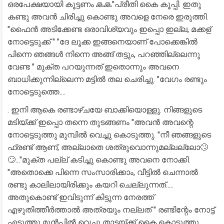
ഒരപേക്ഷയായി കൂട്ടണം 🙏🙏"പ്രീതി കൈ കൂപ്പി. ഇതു
കണ്ടു അവൻ ചിരിച്ചു കൊണ്ടു അവളെ നേരെ ഇരുത്തി.
"ഫൈൻ അടിക്കേണ്ട ഒരാവിശ്യവും ഇപ്പൊ ഇല്ല, മക്കള്
നോട്ടെടുക്ക് " "ദേ ലൂക്ക ഇങ്ങനെയാണ് പോക്കെങ്കിൽ
പിന്നെ ഞങ്ങൾ നിന്നെ അങ്ങ് തട്ടും, പറഞ്ഞില്ലെന്നു
വേണ്ട " മുക്ത പറയുന്നത് ഇതൊന്നും അവനെ
ബാധിക്കുന്നില്ലെന്ന മട്ടിൽ തല ചെരിച്ചു. "വേഗം രണ്ടും
നോട്ടെടുത്തെ....
. ഇനി ആകെ രണ്ടാഴ്ചയേ ബാക്കിയൊള്ളു. നിങ്ങളുടെ
മടിയ്ക്ക് ഇപ്പൊ തന്നെ തുടങ്ങണം "അവൻ അവന്റെ
നോട്ടെടുത്തു മുമ്പിൽ വെച്ചു കൊടുത്തു. "നീ ഞങ്ങളുടെ
ഫ്രണ്ട് ആണ്, അല്ലാതെ ശത്രുവൊന്നുമല്ലല്ലോ🙄
🙄..."മുക്ത പല്ല് കടിച്ചു കൊണ്ടു അവനെ നോക്കി.
"അതൊക്കെ പിന്നെ സംസാരിക്കാം, വീട്ടിൽ ചെന്നാൽ
രണ്ടു കാലിലായിരിക്കും കയറി ചെല്ലുന്നത്.....
അതുകൊണ്ട് ഇവിടുന്ന് കിട്ടുന്ന നേരത്ത്
എഴുതിത്തീർത്താൽ അത്രയും നല്ലത് " രണ്ടിന്റേം നോട്ട്
എടുത്തു മുൻപിൽ വെച്ചു താടയ്ക്ക് കൈ കൊടുത്തു