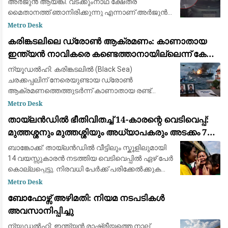
പുറത്ത്: സഹോദരനും ഭാര്യയും കസ്റ്റഡിയിൽ
അർജുൻ ആയങ്കി. വടക്കുംനാഥ ക്ഷേത്ര
മൈതാനത്ത് ഞാനിരിക്കുന്നു എന്നാണ് അർജുൻ
ആയങ്കി സമൂഹമാധ്യമത്തിൽ പോസ്റ്റ്
Metro Desk
ഇട്ടിരിക്കുന്നത്. അതേ സമയം അർജുൻ ആയങ്കി
കരിങ്കടലിലെ ഡ്രോൺ ആക്രമണം: കാണാതായ
കാറിൽ പാല
ഇന്ത്യൻ നാവികരെ കണ്ടെത്താനായില്ലെന്ന് കേന്ദ്ര
സർക്കാർ
ന്യൂഡൽഹി: കരിങ്കടലിൽ (Black Sea)
ചരക്കപ്പലിന് നേരെയുണ്ടായ ഡ്രോൺ
ആക്രമണത്തെത്തുടർന്ന് കാണാതായ രണ്ട്
ഇന്ത്യൻ നാവികരെ കണ്ടെത്താൻ
Metro Desk
സാധിച്ചില്ലെന്ന് കേന്ദ്ര സർക്കാർ സുപ്രീം
തായ്‌ലൻഡിൽ ഭീതിവിതച്ച് 14-കാരന്റെ വെടിവെപ്പ്:
കോടതിയെ അറിയിച്ചു. വിപുലമായ തിരച
മുത്തശ്ശനും മുത്തശ്ശിയും അധ്യാപകരും അടക്കം 7
പേർ കൊല്ലപ്പെട്ടു
ബാങ്കോക്ക്: തായ്‌ലൻഡിൽ വീട്ടിലും സ്കൂളിലുമായി
14 വയസ്സുകാരൻ നടത്തിയ വെടിവെപ്പിൽ ഏഴ് പേർ
കൊല്ലപ്പെട്ടു. നിരവധി പേർക്ക് പരിക്കേൽക്കുകയും
ചെയ്തു. വെള്ളിയാഴ്ച രാവിലെ ബാങ്കോക്കിന്
Metro Desk
സമീപമുള്ള നൊന്താബുരി പ്ര
ബോഫോഴ്സ് അഴിമതി: നിയമ നടപടികൾ
അവസാനിപ്പിച്ചു
ന്യൂഡൽഹി: ഇന്ത്യൻ രാഷ്ട്രീയത്തെ നാല്