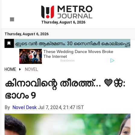
Thursday, August 6, 2026
GO
Thursday, August 6, 2026
Home
Kerala
National
Gulf
World
Sports
Movies
Health
Automobile
Travel
Education
Novel
Business
Technology
Webstory
HOME
NOVEL
കിനാവിന്റെ തീരത്ത്... 💛🦋:
ഭാഗം 9
By
Novel Desk
Jul 7, 2024, 21:47 IST