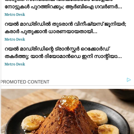
നോട്ടുകൾ പുറത്തിറക്കും; ആർബിഐ ഗവർണർ
സഞ്ജയ് മൽഹോത്ര
Metro Desk
റയൽ മാഡ്രിഡിൽ തുടരാൻ വിനീഷ്യസ് ജൂനിയർ;
കരാർ പുതുക്കാൻ ധാരണയായതായി
ഫാബ്രിസിയോ റൊമാനോയും ദ അത്‌ലറ്റിക്കും
Metro Desk
റയൽ മാഡ്രിഡിന്റെ ട്രാൻസ്ഫർ റെക്കോർഡ്
തകർത്തു; യാൻ ദിയോമാൻഡെ ഇനി സാന്റിയാഗോ
ബെർണബ്യൂവിൽ
Metro Desk