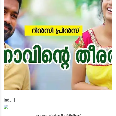
[ad_1]
രചന: റിൻസി പ്രിൻസ്