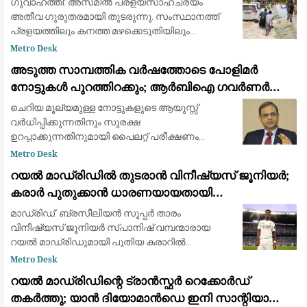
ഗുവാഹത്തി: അസമിൽ പ്രളയസാഹചര്യം
അതീവ ഗുരുതരമായി തുടരുന്നു. സംസ്ഥാനത്ത്
പ്രളയത്തിലും കനത്ത മഴക്കെടുതിയിലും
മരിച്ചവരുടെ എണ്ണം 95 ആയി ഉയർന്നു. 14
Metro Desk
ജില്ലകളിലായി 1.6 ലക്ഷത്തിലധികം (1,60,000)
അടുത്ത സാമ്പത്തിക വർഷത്തോടെ പോളിമർ
ആളുകളെയാണ് വെള്
നോട്ടുകൾ പുറത്തിറക്കും; ആർബിഐ ഗവർണർ
സഞ്ജയ് മൽഹോത്ര
ചെറിയ മൂല്യമുള്ള നോട്ടുകളുടെ ആയുസ്സ്
വർധിപ്പിക്കുന്നതിനും സുരക്ഷ
ഉറപ്പാക്കുന്നതിനുമായി പൈലറ്റ് പരീക്ഷണം
പുരോഗമിക്കുന്നു.
Metro Desk
റയൽ മാഡ്രിഡിൽ തുടരാൻ വിനീഷ്യസ് ജൂനിയർ;
കരാർ പുതുക്കാൻ ധാരണയായതായി
ഫാബ്രിസിയോ റൊമാനോയും ദ അത്‌ലറ്റിക്കും
മാഡ്രിഡ്: ബ്രസീലിയൻ സൂപ്പർ താരം
വിനീഷ്യസ് ജൂനിയർ സ്പാനിഷ് വമ്പന്മാരായ
റയൽ മാഡ്രിഡുമായി പുതിയ കരാറിൽ
ഒപ്പുവെക്കാൻ ഒരുങ്ങുന്നു. പ്രമുഖ ട്രാൻസ്ഫർ
Metro Desk
മാധ്യമപ്രവർത്തകൻ ഫാബ്രിസിയോ
റയൽ മാഡ്രിഡിന്റെ ട്രാൻസ്ഫർ റെക്കോർഡ്
റൊമാനോയും 'ദ അത്‌ലറ്റികു'മാണ
തകർത്തു; യാൻ ദിയോമാൻഡെ ഇനി സാന്റിയാഗോ