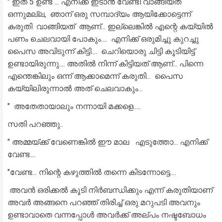
" ഇത് 5 ഉണ്ട് ... എനിക്ക് ഇടാൻ വേണ്ടി വാങ്ങിയത്
ഒന്നുമല്ല, ഞാന് ഒരു സമ്പാദ്യം ആയിക്കോട്ടെന്ന്
കരുതി വാങ്ങിയത് ആണ്... ഇല്ലെങ്കിൽ എന്റെ കയ്യിൽ
പണം ചെലവായി പോകും.... എനിക്ക് ഒരുമിച്ചു കുറച്ചു
പൈസ അവിടുന്ന് കിട്ടി.... ചെറിയൊരു ചിട്ടി കൂടിയിട്ട്
ഉണ്ടായിരുന്നു.... അതിൽ നിന്ന് കിട്ടിയത് ആണ്... പിന്നെ
എന്തെങ്കിലും ഒന്ന് ആക്കാമെന്ന് കരുതി... പൈസ
കയ്യിലിരുന്നാൽ അത് ചെലവാകും...
" അതേതായാലും നന്നായി മക്കളെ.....
സതി പറഞ്ഞു..
" അമ്മയ്ക്ക് വേണെങ്കിൽ ഈ മാല എടുത്തോ... എനിക്ക്
വേണ്ട....
"വേണ്ട... നിന്റെ കഴുത്തിൽ തന്നെ കിടന്നോട്ടെ....
അവൻ ഒരിക്കൽ കൂടി നിർബന്ധിക്കും എന്ന് കരുതിയാണ്
അവർ അങ്ങനെ പറഞ്ഞ് തിരിച്ച് ഒരു മറുപടി അവനും
ഉണ്ടാവാതെ വന്നപ്പോൾ അവർക്ക് അല്പം നഷ്ടബോധം