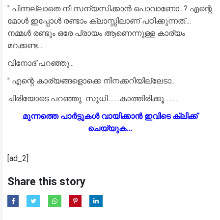
" പിന്നല്ലാതെ നീ സന്യസിക്കാൻ പൊവാണോ...? എന്റെ
മോൾ ഇപ്പോൾ രണ്ടാം ക്ലാസ്സിലാണ് പഠിക്കുന്നത്....
നമ്മൾ രണ്ടും ഒരേ പ്രായം ആണെന്നുള്ള കാര്യം
മറക്കണ്ട....
വിനോദ് പറഞ്ഞു...
" എന്റെ കാര്യങ്ങളൊക്കെ നിനക്കറിയില്ലേടാ...
ചിരിയോടെ പറഞ്ഞു സുധി........കാത്തിരിക്കൂ.........
മുന്നത്തെ പാർട്ടുകൾ വായിക്കാൻ ഇവിടെ ക്ലിക്ക്
ചെയ്യുക...
[ad_2]
Share this story