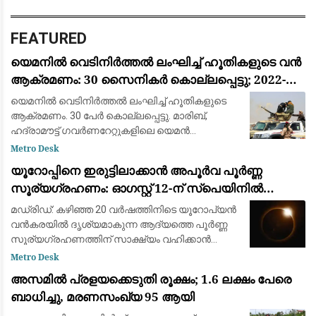
FEATURED
യെമനിൽ വെടിനിർത്തൽ ലംഘിച്ച് ഹൂതികളുടെ വൻ
ആക്രമണം: 30 സൈനികർ കൊല്ലപ്പെട്ടു; 2022-ന്
ശേഷമുള്ള ഏറ്റവും വലിയ ഏറ്റുമുട്ടൽ
യെമനിൽ വെടിനിർത്തൽ ലംഘിച്ച് ഹൂതികളുടെ
ആക്രമണം. 30 പേർ കൊല്ലപ്പെട്ടു. മാരിബ്,
ഹദ്രാമൗട്ട് ഗവർണറേറ്റുകളിലെ യെമൻ
എമർജൻസി ഫോഴ്‌സ് ക്യാമ്പുകൾക്ക്
Metro Desk
നേരെയായിരുന്നു ആക്രമണം. 2022ന് ശേഷമുള്ള
യൂറോപ്പിനെ ഇരുട്ടിലാക്കാൻ അപൂർവ പൂർണ്ണ
വലിയ ആക്രമണമാണിത്
സൂര്യഗ്രഹണം: ഓഗസ്റ്റ് 12-ന് സ്പെയിനിൽ
പ്രകൃതിയുടെ വിസ്മയക്കാഴ്ച
മഡ്രിഡ്: കഴിഞ്ഞ 20 വർഷത്തിനിടെ യൂറോപ്യൻ
വൻകരയിൽ ദൃശ്യമാകുന്ന ആദ്യത്തെ പൂർണ്ണ
സൂര്യഗ്രഹണത്തിന് സാക്ഷ്യം വഹിക്കാൻ
ഒരുങ്ങി ശാസ്ത്രലോകവും ആകാശപ്രേമികളും.
Metro Desk
ഓഗസ്റ്റ് 12-നാണ് ചന്ദ്രൻ സൂര്യനെ പൂർണ്ണമായി
അസമിൽ പ്രളയക്കെടുതി രൂക്ഷം; 1.6 ലക്ഷം പേരെ
മറയ്ക
ബാധിച്ചു, മരണസംഖ്യ 95 ആയി