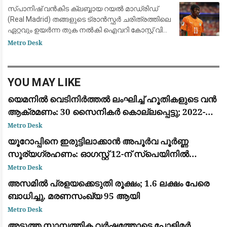
ബെർണബ്യൂവിൽ
സ്പാനിഷ് വൻകിട ക്ലബ്ബായ റയൽ മാഡ്രിഡ്
(Real Madrid) തങ്ങളുടെ ട്രാൻസ്ഫർ ചരിത്രത്തിലെ
ഏറ്റവും ഉയർന്ന തുക നൽകി ഐവറി കോസ്റ്റ് വിങ്
ഫോർവേഡ് യാൻ ദിയോമാൻഡെയെ (Yan
Metro Desk
Diomandé) സ്വന്തമാക്കി. ജർമ്മൻ ക്ലബ്ബായ
ആർ.ബ
YOU MAY LIKE
യെമനിൽ വെടിനിർത്തൽ ലംഘിച്ച് ഹൂതികളുടെ വൻ
ആക്രമണം: 30 സൈനികർ കൊല്ലപ്പെട്ടു; 2022-ന്
ശേഷമുള്ള ഏറ്റവും വലിയ ഏറ്റുമുട്ടൽ
Metro Desk
യൂറോപ്പിനെ ഇരുട്ടിലാക്കാൻ അപൂർവ പൂർണ്ണ
സൂര്യഗ്രഹണം: ഓഗസ്റ്റ് 12-ന് സ്പെയിനിൽ
പ്രകൃതിയുടെ വിസ്മയക്കാഴ്ച
Metro Desk
അസമിൽ പ്രളയക്കെടുതി രൂക്ഷം; 1.6 ലക്ഷം പേരെ
ബാധിച്ചു, മരണസംഖ്യ 95 ആയി
Metro Desk
അടുത്ത സാമ്പത്തിക വർഷത്തോടെ പോളിമർ