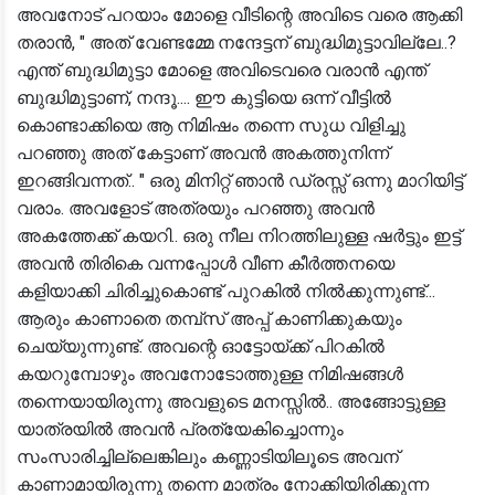
അവനോട് പറയാം മോളെ വീടിന്റെ അവിടെ വരെ ആക്കി
തരാൻ, " അത് വേണ്ടമ്മേ നന്ദേട്ടന് ബുദ്ധിമുട്ടാവില്ലേ..?
എന്ത് ബുദ്ധിമുട്ടാ മോളെ അവിടെവരെ വരാൻ എന്ത്
ബുദ്ധിമുട്ടാണ്, നന്ദൂ.... ഈ കുട്ടിയെ ഒന്ന് വീട്ടിൽ
കൊണ്ടാക്കിയെ ആ നിമിഷം തന്നെ സുധ വിളിച്ചു
പറഞ്ഞു അത് കേട്ടാണ് അവൻ അകത്തുനിന്ന്
ഇറങ്ങിവന്നത്.. " ഒരു മിനിറ്റ് ഞാൻ ഡ്രസ്സ് ഒന്നു മാറിയിട്ട്
വരാം. അവളോട് അത്രയും പറഞ്ഞു അവൻ
അകത്തേക്ക് കയറി.. ഒരു നീല നിറത്തിലുള്ള ഷർട്ടും ഇട്ട്
അവൻ തിരികെ വന്നപ്പോൾ വീണ കീർത്തനയെ
കളിയാക്കി ചിരിച്ചുകൊണ്ട് പുറകിൽ നിൽക്കുന്നുണ്ട്...
ആരും കാണാതെ തമ്പ്സ് അപ്പ് കാണിക്കുകയും
ചെയ്യുന്നുണ്ട്. അവന്റെ ഓട്ടോയ്ക്ക് പിറകിൽ
കയറുമ്പോഴും അവനോടോത്തുള്ള നിമിഷങ്ങൾ
തന്നെയായിരുന്നു അവളുടെ മനസ്സിൽ.. അങ്ങോട്ടുള്ള
യാത്രയിൽ അവൻ പ്രത്യേകിച്ചൊന്നും
സംസാരിച്ചില്ലെങ്കിലും കണ്ണാടിയിലൂടെ അവന്
കാണാമായിരുന്നു തന്നെ മാത്രം നോക്കിയിരിക്കുന്ന