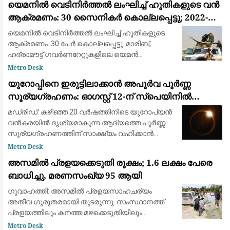
യെമനിൽ വെടിനിർത്തൽ ലംഘിച്ച് ഹൂതികളുടെ വൻ
ആക്രമണം: 30 സൈനികർ കൊല്ലപ്പെട്ടു; 2022-ന്
ശേഷമുള്ള ഏറ്റവും വലിയ ഏറ്റുമുട്ടൽ
യെമനിൽ വെടിനിർത്തൽ ലംഘിച്ച് ഹൂതികളുടെ
ആക്രമണം. 30 പേർ കൊല്ലപ്പെട്ടു. മാരിബ്,
ഹദ്രാമൗട്ട് ഗവർണറേറ്റുകളിലെ യെമൻ
എമർജൻസി ഫോഴ്‌സ് ക്യാമ്പുകൾക്ക്
Metro Desk
നേരെയായിരുന്നു ആക്രമണം. 2022ന് ശേഷമുള്ള
യൂറോപ്പിനെ ഇരുട്ടിലാക്കാൻ അപൂർവ പൂർണ്ണ
വലിയ ആക്രമണമാണിത്
സൂര്യഗ്രഹണം: ഓഗസ്റ്റ് 12-ന് സ്പെയിനിൽ
പ്രകൃതിയുടെ വിസ്മയക്കാഴ്ച
മഡ്രിഡ്: കഴിഞ്ഞ 20 വർഷത്തിനിടെ യൂറോപ്യൻ
വൻകരയിൽ ദൃശ്യമാകുന്ന ആദ്യത്തെ പൂർണ്ണ
സൂര്യഗ്രഹണത്തിന് സാക്ഷ്യം വഹിക്കാൻ
ഒരുങ്ങി ശാസ്ത്രലോകവും ആകാശപ്രേമികളും.
Metro Desk
ഓഗസ്റ്റ് 12-നാണ് ചന്ദ്രൻ സൂര്യനെ പൂർണ്ണമായി
അസമിൽ പ്രളയക്കെടുതി രൂക്ഷം; 1.6 ലക്ഷം പേരെ
മറയ്ക
ബാധിച്ചു, മരണസംഖ്യ 95 ആയി
ഗുവാഹത്തി: അസമിൽ പ്രളയസാഹചര്യം
അതീവ ഗുരുതരമായി തുടരുന്നു. സംസ്ഥാനത്ത്
പ്രളയത്തിലും കനത്ത മഴക്കെടുതിയിലും
മരിച്ചവരുടെ എണ്ണം 95 ആയി ഉയർന്നു. 14
Metro Desk