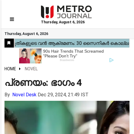
Thursday, August 6, 2026
GO
Thursday, August 6, 2026
Home
Kerala
National
Gulf
World
Sports
Movies
Health
Automobile
Travel
Education
Novel
Business
Technology
Webstory
HOME
NOVEL
പ്രണയം: ഭാഗം 4
By
Novel Desk
Dec 29, 2024, 21:49 IST