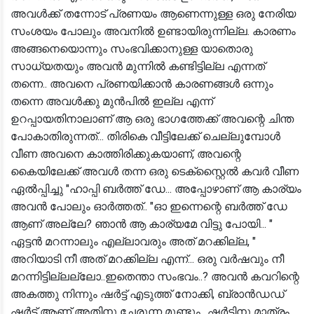
അവൾക്ക് തന്നോട് പ്രണയം ആണെന്നുള്ള ഒരു നേരിയ
സംശയം പോലും അവനിൽ ഉണ്ടായിരുന്നില്ല. കാരണം
അങ്ങനെയൊന്നും സംഭവിക്കാനുള്ള യാതൊരു
സാധ്യതയും അവൻ മുന്നിൽ കണ്ടിട്ടില്ല എന്നത്
തന്നെ.. അവനെ പ്രണയിക്കാൻ കാരണങ്ങൾ ഒന്നും
തന്നെ അവൾക്കു മുൻപിൽ ഇല്ല എന്ന്
ഉറപ്പായതിനാലാണ് ആ ഒരു ഭാഗത്തേക്ക് അവന്റെ ചിന്ത
പോകാതിരുന്നത്... തിരികെ വീട്ടിലേക്ക് ചെല്ലുമ്പോൾ
വീണ അവനെ കാത്തിരിക്കുകയാണ്, അവന്റെ
കൈയിലേക്ക് അവൾ തന്ന ഒരു ടെക്സ്റ്റൈൽ കവർ വീണ
ഏൽപ്പിച്ചു "ഹാപ്പി ബർത്ത് ഡേ... അപ്പോഴാണ് ആ കാര്യം
അവൻ പോലും ഓർത്തത്.. "ഓ ഇന്നെന്റെ ബർത്ത് ഡേ
ആണ് അല്ലേ? ഞാൻ ആ കാര്യമേ വിട്ടു പോയി... "
ഏട്ടൻ മറന്നാലും എല്ലാവരും അത് മറക്കില്ല, "
അറിയാടി നീ അത് മറക്കില്ല എന്ന്... ഒരു വർഷവും നീ
മറന്നിട്ടില്ലല്ലോ..ഇതെന്താ സംഭവം..? അവൻ കവറിന്റെ
അകത്തു നിന്നും ഷർട്ട് എടുത്ത് നോക്കി, ബ്രാൻഡഡ്
ഷർട്ട് ആണ് അതിനു ചേരുന്ന മുണ്ടും.. ഷർട്ടിനു മാത്രം