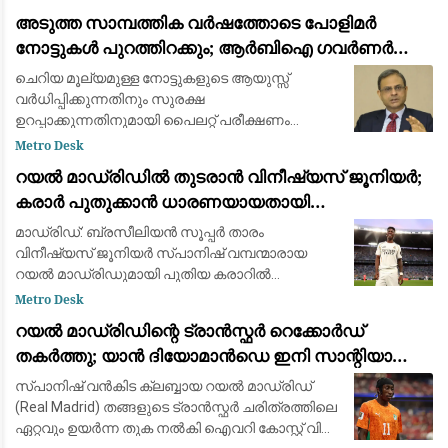
ജില്ലകളിലായി 1.6 ലക്ഷത്തിലധികം (1,60,000)
അടുത്ത സാമ്പത്തിക വർഷത്തോടെ പോളിമർ
ആളുകളെയാണ് വെള്
നോട്ടുകൾ പുറത്തിറക്കും; ആർബിഐ ഗവർണർ
സഞ്ജയ് മൽഹോത്ര
ചെറിയ മൂല്യമുള്ള നോട്ടുകളുടെ ആയുസ്സ്
വർധിപ്പിക്കുന്നതിനും സുരക്ഷ
ഉറപ്പാക്കുന്നതിനുമായി പൈലറ്റ് പരീക്ഷണം
പുരോഗമിക്കുന്നു.
Metro Desk
റയൽ മാഡ്രിഡിൽ തുടരാൻ വിനീഷ്യസ് ജൂനിയർ;
കരാർ പുതുക്കാൻ ധാരണയായതായി
ഫാബ്രിസിയോ റൊമാനോയും ദ അത്‌ലറ്റിക്കും
മാഡ്രിഡ്: ബ്രസീലിയൻ സൂപ്പർ താരം
വിനീഷ്യസ് ജൂനിയർ സ്പാനിഷ് വമ്പന്മാരായ
റയൽ മാഡ്രിഡുമായി പുതിയ കരാറിൽ
ഒപ്പുവെക്കാൻ ഒരുങ്ങുന്നു. പ്രമുഖ ട്രാൻസ്ഫർ
Metro Desk
മാധ്യമപ്രവർത്തകൻ ഫാബ്രിസിയോ
റയൽ മാഡ്രിഡിന്റെ ട്രാൻസ്ഫർ റെക്കോർഡ്
റൊമാനോയും 'ദ അത്‌ലറ്റികു'മാണ
തകർത്തു; യാൻ ദിയോമാൻഡെ ഇനി സാന്റിയാഗോ
ബെർണബ്യൂവിൽ
സ്പാനിഷ് വൻകിട ക്ലബ്ബായ റയൽ മാഡ്രിഡ്
(Real Madrid) തങ്ങളുടെ ട്രാൻസ്ഫർ ചരിത്രത്തിലെ
ഏറ്റവും ഉയർന്ന തുക നൽകി ഐവറി കോസ്റ്റ് വിങ്