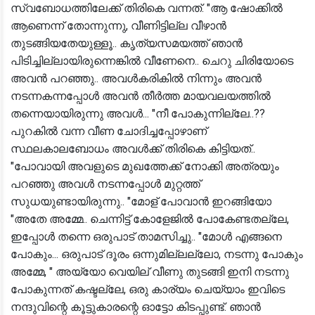
സ്വബോധത്തിലേക്ക് തിരികെ വന്നത്. "ആ ഷോക്കിൽ
ആണെന്ന് തോന്നുന്നു, വീണിട്ടില്ല വീഴാൻ
തുടങ്ങിയതേയുള്ളൂ.. കൃത്യസമയത്ത് ഞാൻ
പിടിച്ചില്ലായിരുന്നെങ്കിൽ വീണേനെ.. ചെറു ചിരിയോടെ
അവൻ പറഞ്ഞു.. അവൾകരികിൽ നിന്നും അവൻ
നടന്നകന്നപ്പോൾ അവൻ തീർത്ത മായവലയത്തിൽ
തന്നെയായിരുന്നു അവൾ... "നീ പോകുന്നില്ലേ..??
പുറകിൽ വന്ന വീണ ചോദിച്ചപ്പോഴാണ്
സ്ഥലകാലബോധം അവൾക്ക് തിരികെ കിട്ടിയത്..
"പോവായി അവളുടെ മുഖത്തേക്ക് നോക്കി അത്രയും
പറഞ്ഞു അവൾ നടന്നപ്പോൾ മുറ്റത്ത്
സുധയുണ്ടായിരുന്നു.. "മോള് പോവാൻ ഇറങ്ങിയോ
"അതേ അമ്മേ.. ചെന്നിട്ട് കോളേജിൽ പോകേണ്ടതല്ലേ,
ഇപ്പോൾ തന്നെ ഒരുപാട് താമസിച്ചു.. "മോൾ എങ്ങനെ
പോകും... ഒരുപാട് ദൂരം ഒന്നുമില്ലല്ലോ, നടന്നു പോകും
അമ്മേ, " അയ്യോ വെയില് വീണു തുടങ്ങി ഇനി നടന്നു
പോകുന്നത് കഷ്ടല്ലേ, ഒരു കാര്യം ചെയ്യാം ഇവിടെ
നന്ദുവിന്റെ കൂട്ടുകാരന്റെ ഓട്ടോ കിടപ്പുണ്ട്. ഞാൻ