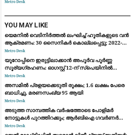
ഫോർവേഡ് യാൻ ദിയോമാൻഡെയെ (Yan
Metro Desk
Diomandé) സ്വന്തമാക്കി. ജർമ്മൻ ക്ലബ്ബായ
ആർ.ബ
YOU MAY LIKE
യെമനിൽ വെടിനിർത്തൽ ലംഘിച്ച് ഹൂതികളുടെ വൻ
ആക്രമണം: 30 സൈനികർ കൊല്ലപ്പെട്ടു; 2022-ന്
ശേഷമുള്ള ഏറ്റവും വലിയ ഏറ്റുമുട്ടൽ
Metro Desk
യൂറോപ്പിനെ ഇരുട്ടിലാക്കാൻ അപൂർവ പൂർണ്ണ
സൂര്യഗ്രഹണം: ഓഗസ്റ്റ് 12-ന് സ്പെയിനിൽ
പ്രകൃതിയുടെ വിസ്മയക്കാഴ്ച
Metro Desk
അസമിൽ പ്രളയക്കെടുതി രൂക്ഷം; 1.6 ലക്ഷം പേരെ
ബാധിച്ചു, മരണസംഖ്യ 95 ആയി
Metro Desk
അടുത്ത സാമ്പത്തിക വർഷത്തോടെ പോളിമർ
നോട്ടുകൾ പുറത്തിറക്കും; ആർബിഐ ഗവർണർ
സഞ്ജയ് മൽഹോത്ര
Metro Desk