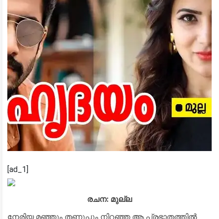
[ad_1]
രചന: മുല്ല
നേരിയ മഞ്ഞും തണുപ്പും നിറഞ്ഞ ആ പ്രഭാതത്തിൽ