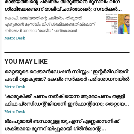
രാജ്യത്തിന്റെ ചരിത്രം തിരുത്താൻ മുസ്ലിം ലീഗ്
താനീ പ്രസ്
ശ്രമിക്കേണ്ടെന്ന് രാജീവ് ചന്ദ്രശേഖർ; സവർക്കർ
ചോദ്യ വിവാദത്തിൽ ശക്തമായ പ്രതികരണം
കൊച്ചി: രാജ്യത്തിന്റെ ചരിത്രം തിരുത്തി
എഴുതാൻ മുസ്ലിം ലീഗ് ശ്രമിക്കേണ്ടതില്ലെന്ന്
ബിജെപി നേതാവ് രാജീവ് ചന്ദ്രശേഖർ.
സ്വാതന്ത്ര്യസമര ക്വിസ് മത്സരത്തിൽ വി.ഡി.
Metro Desk
സവർക്കറെക്കുറിച്ചുള്ള ചോദ്യം ഉൾപ്പെടുത്തിയത
YOU MAY LIKE
മെറ്റയുടെ റെക്കമൻഡേഷൻ സിസ്റ്റം: 'ഇന്റർമീഡിയറി'
പദവി റദ്ദാകുമോ? കേന്ദ്ര സർക്കാർ പരിശോധനയിൽ
Metro Desk
​‘കാമുകിക്ക്’ പണം നൽകിയെന്ന ആരോപണം തള്ളി
ഫിഫ പ്രസിഡന്റ് ജിയാനി ഇൻഫാന്റിനോ; തെറ്റായ
പ്രചാരണമെന്ന് പ്രതികരണം
Metro Desk
ട്രംപുമായി ബന്ധമുള്ള യു.എസ് എണ്ണക്കമ്പനിക്ക്
ശക്തമായ മുന്നറിയിപ്പുമായി ഗ്രീൻലാന്റ്;