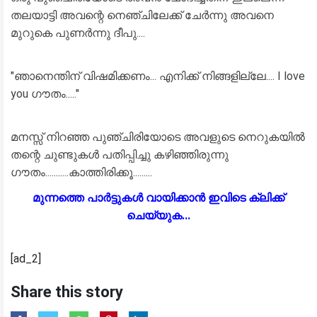
തലയാട്ടി അവന്റെ നെഞ്ചിലേക്ക് ചേർന്നു അവനെ
മുറുകെ പുണർന്നു ദീപു....
"ഞാനെന്തിന് വിഷമിക്കണം... എനിക്ക് നിങ്ങളില്ലേ.... I love
you ഗൗതം....."
മനസ്സ് നിറഞ്ഞ പുഞ്ചിരിയോടെ അവളുടെ നെറുകയിൽ
തന്റെ ചുണ്ടുകൾ പതിപ്പിച്ചു കഴിഞ്ഞിരുന്നു
ഗൗതം...........കാത്തിരിക്കൂ.........
മുന്നത്തെ പാർട്ടുകൾ വായിക്കാൻ ഇവിടെ ക്ലിക്ക്
ചെയ്യുക...
[ad_2]
Share this story