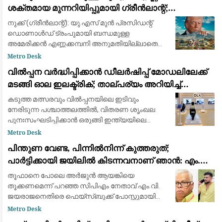
ശക്തമായ മുന്നറിയിപ്പുമായി ഗ്രീൻലാന്റ്;
ബ്രിട്ട
അനുമതിയില്ലാതെ ഡ്രില്ലിംഗ് ഉപകരണങ്ങൾ
നുക്ക് (ഗ്രീൻലാന്റ്): യു.എസ് മുൻ പ്രസിഡന്റ്
എത്തിച്ചതിൽ അമർഷം
ഡൊണാൾഡ് ട്രംപുമായി ബന്ധമുള്ള
അമേരിക്കൻ എണ്ണക്കമ്പനി അനുമതിയില്ലാതെ
ഖനന സാമഗ്രികൾ കരയിലെത്തിച്ച സംഭവത്തിൽ
Metro Desk
കടുത്ത മുന്നറിയിപ്പുമായി ഗ്രീൻലാന്റ് സർക്കാർ.
വിൽപ്പന വർദ്ധിപ്പിക്കാൻ ഡീലർഷിപ്പ് മോഡലിലേക്ക്
കിഴക
മടങ്ങി ഓല ഇലക്ട്രിക്; താല്പര്യം അറിയിച്ച്
ആയിരത്തോളം പേർ
കടുത്ത മത്സരവും വിൽപ്പനയിലെ ഇടിവും
നേരിടുന്ന പശ്ചാത്തലത്തിൽ, വിതരണ ശൃംഖല
പുനഃസംഘടിപ്പിക്കാൻ ഒരുങ്ങി ഇന്ത്യയിലെ
മുൻനിര ഇലക്ട്രിക് ഇരുചക്ര വാഹന
Metro Desk
നിർമ്മാതാക്കളായ ഓല ഇലക്ട്രിക് (Ola Electric).
പിന്തുണ വേണ്ട, പിന്നിൽനിന്ന് കുത്തരുത്;
ഇതുവരെ കമ്പ
പാർട്ടിക്കായി ജയിലിൽ കിടന്നവനാണ് ഞാൻ: എം.വി.
ജയരാജന് മറുപടിയുമായി അർജുൻ ആയങ്കി
തൂഫാനെ പോലെ അര്‍ജുന്‍ ആയങ്കിയെ
തൂക്കണമെന്ന് പറഞ്ഞ സിപിഎം നേതാവ് എം.വി.
ജയരാജനെതിരെ ഫെയ്സ്ബുക്ക് പോസ്റ്റുമായി
അര്‍ജുന്‍ ആയങ്കി. തനിക്ക് അയിത്തം
Metro Desk
കൽപ്പിക്കുന്നതിനും തള്ളിപ്പറയുന്നതിനും മുൻപ്