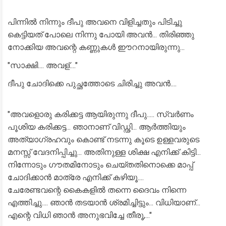
പിന്നിൽ നിന്നും ദീപു അവനെ വിളിച്ചതും പിടിച്ചു
കെട്ടിയത് പോലെ നിന്നു പോയി അവൻ... തിരിഞ്ഞു
നോക്കിയ അവന്റെ കണ്ണുകൾ ഈറനായിരുന്നു...
"സാക്ഷി.... അവള്...."
ദീപു ചോദിക്കെ പുച്ഛത്തോടെ ചിരിച്ചു അവൻ....
"അവളൊരു കരിക്കട്ട ആയിരുന്നു ദീപു..... സ്വർണം
പൂശിയ കരിക്കട്ട... ഞാനാണ് വിഡ്ഢി... ആർത്തിയും
അത്യാഗ്രഹവും കൊണ്ട് നടന്നു കൂടെ ഉള്ളവരുടെ
മനസ്സ് വേദനിപ്പിച്ചു... അതിനുള്ള ശിക്ഷ എനിക്ക് കിട്ടി...
നിന്നോടും ഗൗതമിനോടും ചെയ്തതിനൊക്കെ മാപ്പ്
ചോദിക്കാൻ മാത്രേ എനിക്ക് കഴിയൂ....
ചേരേണ്ടവന്റെ കൈകളിൽ തന്നെ ദൈവം നിന്നെ
എത്തിച്ചു.... ഞാൻ തടയാൻ ശ്രമിച്ചിട്ടും... വിധിയാണ്...
എന്റെ വിധി ഞാൻ അനുഭവിച്ചേ തീരൂ,..."