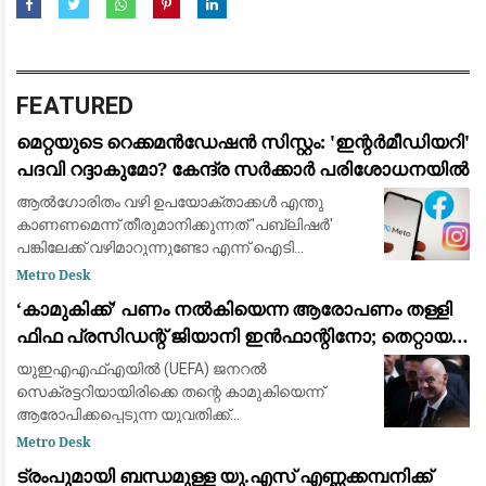
FEATURED
മെറ്റയുടെ റെക്കമൻഡേഷൻ സിസ്റ്റം: 'ഇന്റർമീഡിയറി'
പദവി റദ്ദാകുമോ? കേന്ദ്ര സർക്കാർ പരിശോധനയിൽ
ആൽഗോരിതം വഴി ഉപയോക്താക്കൾ എന്തു
കാണണമെന്ന് തീരുമാനിക്കുന്നത് 'പബ്ലിഷർ'
പങ്കിലേക്ക് വഴിമാറുന്നുണ്ടോ എന്ന് ഐടി
മന്ത്രാലയം വിലയിരുത്തുന്നു
Metro Desk
​‘കാമുകിക്ക്’ പണം നൽകിയെന്ന ആരോപണം തള്ളി
ഫിഫ പ്രസിഡന്റ് ജിയാനി ഇൻഫാന്റിനോ; തെറ്റായ
പ്രചാരണമെന്ന് പ്രതികരണം
യുഇഎഎഫ്‌എയിൽ (UEFA) ജനറൽ
സെക്രട്ടറിയായിരിക്കെ തന്റെ കാമുകിയെന്ന്
ആരോപിക്കപ്പെടുന്ന യുവതിക്ക്
ഓർഗനൈസേഷന്റെ പണം നൽകി
Metro Desk
ഒഴിവാക്കിയെന്ന ആരോപണങ്ങൾ പൂർണ്ണമായും
ട്രംപുമായി ബന്ധമുള്ള യു.എസ് എണ്ണക്കമ്പനിക്ക്
തള്ളി ഫിഫ പ്രസിഡന്റ് ജിയാനി ഇൻഫാന്റിനോ.