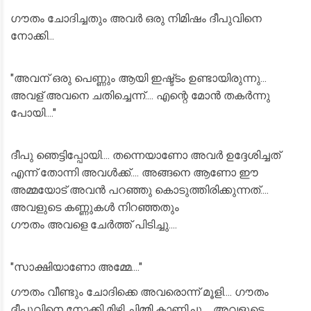
ഗൗതം ചോദിച്ചതും അവർ ഒരു നിമിഷം ദീപുവിനെ
നോക്കി...
"അവന് ഒരു പെണ്ണും ആയി ഇഷ്ട്ടം ഉണ്ടായിരുന്നു...
അവള് അവനെ ചതിച്ചെന്ന്.... എന്റെ മോൻ തകർന്നു
പോയി...."
ദീപു ഞെട്ടിപ്പോയി.... തന്നെയാണോ അവർ ഉദ്ദേശിച്ചത്
എന്ന് തോന്നി അവൾക്ക്.... അങ്ങനെ ആണോ ഈ
അമ്മയോട് അവൻ പറഞ്ഞു കൊടുത്തിരിക്കുന്നത്....
അവളുടെ കണ്ണുകൾ നിറഞ്ഞതും
ഗൗതം അവളെ ചേർത്ത് പിടിച്ചു....
"സാക്ഷിയാണോ അമ്മേ...."
ഗൗതം വീണ്ടും ചോദിക്കെ അവരൊന്ന് മൂളി.... ഗൗതം
ദീപുവിനെ നോക്കി മിഴി ചിമ്മി കാണിച്ചു.... അവളുടെ