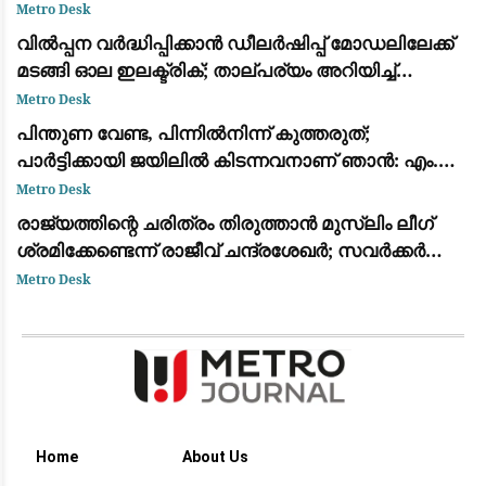
അനുമതിയില്ലാതെ ഡ്രില്ലിംഗ് ഉപകരണങ്ങൾ
Metro Desk
എത്തിച്ചതിൽ അമർഷം
വിൽപ്പന വർദ്ധിപ്പിക്കാൻ ഡീലർഷിപ്പ് മോഡലിലേക്ക്
മടങ്ങി ഓല ഇലക്ട്രിക്; താല്പര്യം അറിയിച്ച്
ആയിരത്തോളം പേർ
Metro Desk
പിന്തുണ വേണ്ട, പിന്നിൽനിന്ന് കുത്തരുത്;
പാർട്ടിക്കായി ജയിലിൽ കിടന്നവനാണ് ഞാൻ: എം.വി.
ജയരാജന് മറുപടിയുമായി അർജുൻ ആയങ്കി
Metro Desk
രാജ്യത്തിന്റെ ചരിത്രം തിരുത്താൻ മുസ്ലിം ലീഗ്
ശ്രമിക്കേണ്ടെന്ന് രാജീവ് ചന്ദ്രശേഖർ; സവർക്കർ
ചോദ്യ വിവാദത്തിൽ ശക്തമായ പ്രതികരണം
Metro Desk
Home
About Us