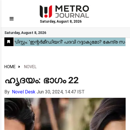
Saturday, August 8, 2026
GO
Saturday, August 8, 2026
Home
Kerala
National
Gulf
World
Sports
Movies
Health
Automobile
Travel
Education
Novel
Business
Technology
Webstory
HOME
NOVEL
ഹൃദയം: ഭാഗം 22
By
Novel Desk
Jun 30, 2024, 14:47 IST