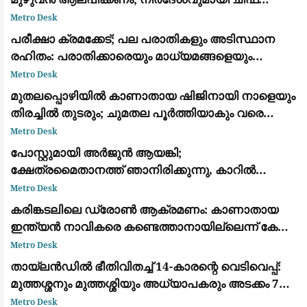
സെക്രട്ടറി
Metro Desk
പരീക്ഷാ ക്രമക്കേട്; പല പരാതികളും അടിസ്ഥാന
രഹിതം: പരാതിക്കാരെയും മാധ്യമങ്ങളെയും
വിമര്‍ശിച്ച് പിഎസ്‌സി
Metro Desk
മുതലപ്പൊഴിയിൽ കാണാതായ ഷിജിനായി നാളെയും
തിരച്ചിൽ തുടരും; ചുമതല പൂർത്തിയാകും വരെ
തീരത്തുണ്ടാകുമെന്ന് മന്ത്രി സി.പി. ജോൺ
Metro Desk
പോസ്റ്റുമായി അർജുൻ ആയങ്കി;
ക്ഷേത്രമൈതാനത്ത് ഞാനിരിക്കുന്നു, കാറിൽ
പാലിയേക്കര ടോൾ പ്ലാസ കടക്കുന്ന ദൃശ്യം
Metro Desk
പുറത്ത്: സഹോദരനും ഭാര്യയും കസ്റ്റഡിയിൽ
കരിങ്കടലിലെ ഡ്രോൺ ആക്രമണം: കാണാതായ
ഇന്ത്യൻ നാവികരെ കണ്ടെത്താനായില്ലെന്ന് കേന്ദ്ര
സർക്കാർ
Metro Desk
തായ്‌ലൻഡിൽ ഭീതിവിതച്ച് 14-കാരന്റെ വെടിവെപ്പ്:
മുത്തശ്ശനും മുത്തശ്ശിയും അധ്യാപകരും അടക്കം 7
പേർ കൊല്ലപ്പെട്ടു
Metro Desk