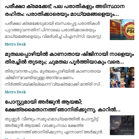
സെക്രട്ടറിയുടെ നിർദ്ദേശം. വന്ദേമാതരം
പരീക്ഷാ ക്രമക്കേട്; പല പരാതികളും അടിസ്ഥാന
നിർബന്ധമാക്കാനുള്ള കേന്ദ്ര തീരുമാ
രഹിതം: പരാതിക്കാരെയും മാധ്യമങ്ങളെയും
വിമര്‍ശിച്ച് പിഎസ്‌സി
പരീക്ഷാ ക്രമക്കേടുമായി ബന്ധപ്പെട്ട പരാതികള്‍
പുറത്തുവന്നതിന് പിന്നാലെ പരാതിക്കാരെയും
മാധ്യമങ്ങളെയും വിമര്‍ശിച്ച് പിഎസ്‌സി. യശസ്സ്
കളങ്കപ്പെടുത്താന്‍ ബോധപൂര്‍വ്വം
Metro Desk
ശ്രമിക്കുന്നുവെന്നും പല പരാതികളും അടി
മുതലപ്പൊഴിയിൽ കാണാതായ ഷിജിനായി നാളെയും
തിരച്ചിൽ തുടരും; ചുമതല പൂർത്തിയാകും വരെ
തീരത്തുണ്ടാകുമെന്ന് മന്ത്രി സി.പി. ജോൺ
തിരുവനന്തപുരം: മുതലപ്പൊഴിയില്‍ കാണാതായ
ഷിജിന് വേണ്ടിയുള്ള അന്വേഷണം
നിര്‍ത്തിവയ്ക്കില്ലെന്ന് വ്യക്തമാക്കി മന്ത്രി സി പി
ജോണ്‍. ഇത് സംബന്ധിച്ച വിവരങ്ങള്‍ കുടുംബത്തെ
Metro Desk
ബോധ്യപ്പെടുത്തിയെന്നും അന്വേഷണം തുടര
പോസ്റ്റുമായി അർജുൻ ആയങ്കി;
ക്ഷേത്രമൈതാനത്ത് ഞാനിരിക്കുന്നു, കാറിൽ
പാലിയേക്കര ടോൾ പ്ലാസ കടക്കുന്ന ദൃശ്യം
തൃശ്ശൂർ: വീണ്ടും സമൂഹമാധ്യമത്തിൽ പോസ്റ്റിട്ട്
പുറത്ത്: സഹോദരനും ഭാര്യയും കസ്റ്റഡിയിൽ
അർജുൻ ആയങ്കി. വടക്കുംനാഥ ക്ഷേത്ര
മൈതാനത്ത് ഞാനിരിക്കുന്നു എന്നാണ് അർജുൻ
ആയങ്കി സമൂഹമാധ്യമത്തിൽ പോസ്റ്റ്