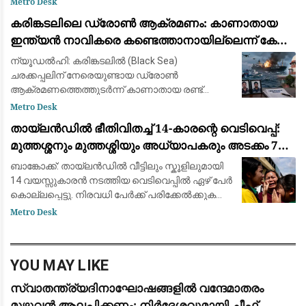
Metro Desk
ഇട്ടിരിക്കുന്നത്. അതേ സമയം അർജുൻ ആയങ്കി
കരിങ്കടലിലെ ഡ്രോൺ ആക്രമണം: കാണാതായ
കാറിൽ പാല
ഇന്ത്യൻ നാവികരെ കണ്ടെത്താനായില്ലെന്ന് കേന്ദ്ര
സർക്കാർ
ന്യൂഡൽഹി: കരിങ്കടലിൽ (Black Sea)
ചരക്കപ്പലിന് നേരെയുണ്ടായ ഡ്രോൺ
ആക്രമണത്തെത്തുടർന്ന് കാണാതായ രണ്ട്
ഇന്ത്യൻ നാവികരെ കണ്ടെത്താൻ
Metro Desk
സാധിച്ചില്ലെന്ന് കേന്ദ്ര സർക്കാർ സുപ്രീം
തായ്‌ലൻഡിൽ ഭീതിവിതച്ച് 14-കാരന്റെ വെടിവെപ്പ്:
കോടതിയെ അറിയിച്ചു. വിപുലമായ തിരച
മുത്തശ്ശനും മുത്തശ്ശിയും അധ്യാപകരും അടക്കം 7
പേർ കൊല്ലപ്പെട്ടു
ബാങ്കോക്ക്: തായ്‌ലൻഡിൽ വീട്ടിലും സ്കൂളിലുമായി
14 വയസ്സുകാരൻ നടത്തിയ വെടിവെപ്പിൽ ഏഴ് പേർ
കൊല്ലപ്പെട്ടു. നിരവധി പേർക്ക് പരിക്കേൽക്കുകയും
ചെയ്തു. വെള്ളിയാഴ്ച രാവിലെ ബാങ്കോക്കിന്
Metro Desk
സമീപമുള്ള നൊന്താബുരി പ്ര
YOU MAY LIKE
സ്വാതന്ത്ര്യദിനാഘോഷങ്ങളിൽ വന്ദേമാതരം
മുഴുവൻ ആലപിക്കണം; നിർദേശവുമായി ചീഫ്