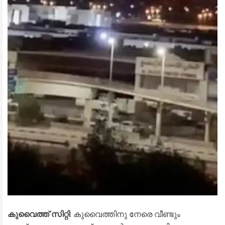
കുവൈത്ത്
സിറ്റി
: കുവൈത്തിനു നേരെ വീണ്ടും