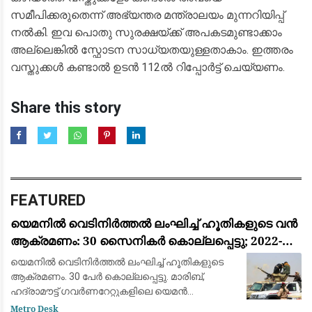
സമീപിക്കരുതെന്ന് അഭ്യന്തര മന്ത്രാലയം മുന്നറിയിപ്പ്
നൽകി. ‎ഇവ പൊതു സുരക്ഷയ്ക്ക് അപകടമുണ്ടാക്കാം
‎അല്ലെങ്കിൽ സ്ഫോടന സാധ്യതയുള്ളതാകാം. ഇത്തരം
വസ്തുക്കൾ കണ്ടാൽ ‎ഉടൻ 112ൽ റിപ്പോർട്ട് ചെയ്യണം.
Share this story
FEATURED
യെമനിൽ വെടിനിർത്തൽ ലംഘിച്ച് ഹൂതികളുടെ വൻ
ആക്രമണം: 30 സൈനികർ കൊല്ലപ്പെട്ടു; 2022-ന്
ശേഷമുള്ള ഏറ്റവും വലിയ ഏറ്റുമുട്ടൽ
യെമനിൽ വെടിനിർത്തൽ ലംഘിച്ച് ഹൂതികളുടെ
ആക്രമണം. 30 പേർ കൊല്ലപ്പെട്ടു. മാരിബ്,
ഹദ്രാമൗട്ട് ഗവർണറേറ്റുകളിലെ യെമൻ
എമർജൻസി ഫോഴ്‌സ് ക്യാമ്പുകൾക്ക്
Metro Desk