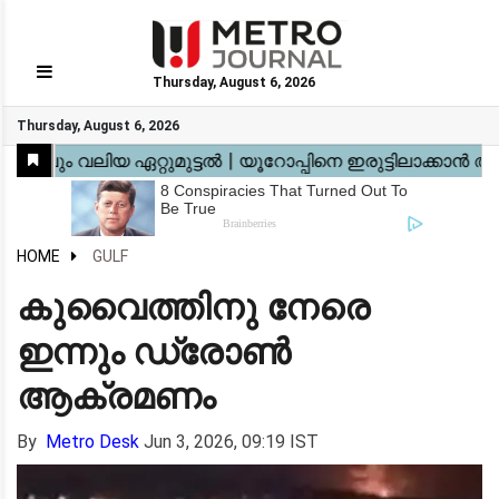
Thursday, August 6, 2026
GO
Thursday, August 6, 2026
Home
Kerala
National
Gulf
World
Sports
Movies
Health
Automobile
Travel
Education
Novel
Business
Technology
Webstory
HOME
GULF
കുവൈത്തിനു നേരെ
ഇന്നും ഡ്രോൺ
ആക്രമണം
By
Metro Desk
Jun 3, 2026, 09:19 IST