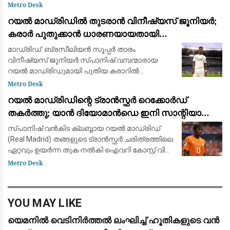
പുരോഗമിക്കുന്നു.
Metro Desk
റയൽ മാഡ്രിഡിൽ തുടരാൻ വിനീഷ്യസ് ജൂനിയർ;
കരാർ പുതുക്കാൻ ധാരണയായതായി
ഫാബ്രിസിയോ റൊമാനോയും ദ അത്‌ലറ്റിക്കും
മാഡ്രിഡ്: ബ്രസീലിയൻ സൂപ്പർ താരം
വിനീഷ്യസ് ജൂനിയർ സ്പാനിഷ് വമ്പന്മാരായ
റയൽ മാഡ്രിഡുമായി പുതിയ കരാറിൽ
ഒപ്പുവെക്കാൻ ഒരുങ്ങുന്നു. പ്രമുഖ ട്രാൻസ്ഫർ
Metro Desk
മാധ്യമപ്രവർത്തകൻ ഫാബ്രിസിയോ
റയൽ മാഡ്രിഡിന്റെ ട്രാൻസ്ഫർ റെക്കോർഡ്
റൊമാനോയും 'ദ അത്‌ലറ്റികു'മാണ
തകർത്തു; യാൻ ദിയോമാൻഡെ ഇനി സാന്റിയാഗോ
ബെർണബ്യൂവിൽ
സ്പാനിഷ് വൻകിട ക്ലബ്ബായ റയൽ മാഡ്രിഡ്
(Real Madrid) തങ്ങളുടെ ട്രാൻസ്ഫർ ചരിത്രത്തിലെ
ഏറ്റവും ഉയർന്ന തുക നൽകി ഐവറി കോസ്റ്റ് വിങ്
ഫോർവേഡ് യാൻ ദിയോമാൻഡെയെ (Yan
Metro Desk
Diomandé) സ്വന്തമാക്കി. ജർമ്മൻ ക്ലബ്ബായ
ആർ.ബ
YOU MAY LIKE
യെമനിൽ വെടിനിർത്തൽ ലംഘിച്ച് ഹൂതികളുടെ വൻ