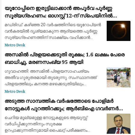
നേരെയായിരുന്നു ആക്രമണം. 2022ന് ശേഷമുള്ള
യൂറോപ്പിനെ ഇരുട്ടിലാക്കാൻ അപൂർവ പൂർണ്ണ
വലിയ ആക്രമണമാണിത്
സൂര്യഗ്രഹണം: ഓഗസ്റ്റ് 12-ന് സ്പെയിനിൽ
പ്രകൃതിയുടെ വിസ്മയക്കാഴ്ച
മഡ്രിഡ്: കഴിഞ്ഞ 20 വർഷത്തിനിടെ യൂറോപ്യൻ
വൻകരയിൽ ദൃശ്യമാകുന്ന ആദ്യത്തെ പൂർണ്ണ
സൂര്യഗ്രഹണത്തിന് സാക്ഷ്യം വഹിക്കാൻ
ഒരുങ്ങി ശാസ്ത്രലോകവും ആകാശപ്രേമികളും.
Metro Desk
ഓഗസ്റ്റ് 12-നാണ് ചന്ദ്രൻ സൂര്യനെ പൂർണ്ണമായി
അസമിൽ പ്രളയക്കെടുതി രൂക്ഷം; 1.6 ലക്ഷം പേരെ
മറയ്ക
ബാധിച്ചു, മരണസംഖ്യ 95 ആയി
ഗുവാഹത്തി: അസമിൽ പ്രളയസാഹചര്യം
അതീവ ഗുരുതരമായി തുടരുന്നു. സംസ്ഥാനത്ത്
പ്രളയത്തിലും കനത്ത മഴക്കെടുതിയിലും
മരിച്ചവരുടെ എണ്ണം 95 ആയി ഉയർന്നു. 14
Metro Desk
ജില്ലകളിലായി 1.6 ലക്ഷത്തിലധികം (1,60,000)
അടുത്ത സാമ്പത്തിക വർഷത്തോടെ പോളിമർ
ആളുകളെയാണ് വെള്
നോട്ടുകൾ പുറത്തിറക്കും; ആർബിഐ ഗവർണർ
സഞ്ജയ് മൽഹോത്ര
ചെറിയ മൂല്യമുള്ള നോട്ടുകളുടെ ആയുസ്സ്
വർധിപ്പിക്കുന്നതിനും സുരക്ഷ
ഉറപ്പാക്കുന്നതിനുമായി പൈലറ്റ് പരീക്ഷണം