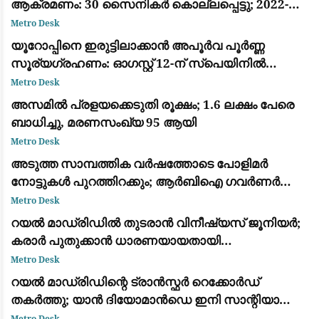
ആക്രമണം: 30 സൈനികർ കൊല്ലപ്പെട്ടു; 2022-ന്
ശേഷമുള്ള ഏറ്റവും വലിയ ഏറ്റുമുട്ടൽ
Metro Desk
യൂറോപ്പിനെ ഇരുട്ടിലാക്കാൻ അപൂർവ പൂർണ്ണ
സൂര്യഗ്രഹണം: ഓഗസ്റ്റ് 12-ന് സ്പെയിനിൽ
പ്രകൃതിയുടെ വിസ്മയക്കാഴ്ച
Metro Desk
അസമിൽ പ്രളയക്കെടുതി രൂക്ഷം; 1.6 ലക്ഷം പേരെ
ബാധിച്ചു, മരണസംഖ്യ 95 ആയി
Metro Desk
അടുത്ത സാമ്പത്തിക വർഷത്തോടെ പോളിമർ
നോട്ടുകൾ പുറത്തിറക്കും; ആർബിഐ ഗവർണർ
സഞ്ജയ് മൽഹോത്ര
Metro Desk
റയൽ മാഡ്രിഡിൽ തുടരാൻ വിനീഷ്യസ് ജൂനിയർ;
കരാർ പുതുക്കാൻ ധാരണയായതായി
ഫാബ്രിസിയോ റൊമാനോയും ദ അത്‌ലറ്റിക്കും
Metro Desk
റയൽ മാഡ്രിഡിന്റെ ട്രാൻസ്ഫർ റെക്കോർഡ്
തകർത്തു; യാൻ ദിയോമാൻഡെ ഇനി സാന്റിയാഗോ
ബെർണബ്യൂവിൽ
Metro Desk