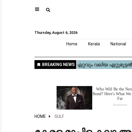
⚲
Home
Kerala
National
Gulf
World
Sports
Movies
Health
Automobile
Travel
Education
Novel
Business
Technology
Webstory
Thursday, August 6, 2026
Home
Kerala
National
HOME
GULF