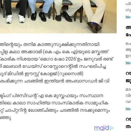
പ
ഗു
പ്
Me
മഴ
അ
95
പോ
1.
ആ
ആ
ചെ
തിന്റെയും തനിമ കാത്തുസൂക്ഷിക്കുന്നതിനായി
ആയ
 മാപ്പിള കലാ അക്കാദമി (കെ എം കെ എ)യുടെ മസ്കത്ത്
ഉറ
‌കാരിക നിശയായ 'മെഗാ ഷോ 2026'ഉം ജനുവരി രണ്ട്
പര
Me
ി മലബാർ ഡേയ്സ് റെസ്റ്റോറെന്റിൽ സംഘടിപിച്ച
റ
ഖൂദ് മിഡില്‍ ഈസ്റ്റ് കോളജ് (റുസൈല്‍)
ജ
ഭിക്കുന്ന ചടങ്ങില്‍ ഇന്ത്യന്‍ അംബാസഡര്‍ ജി വി
ധ
മാ
റൊ
്ടിംഗ് പ്രസിഡന്റ് എ കെ മുസ്തഫയും സംസ്ഥാന
വി
വമ
്‌കത്തിലെ കാലാ സാഹിത്യ സാംസ്‌കാരിക സാമൂഹിക
പു
Me
് ചാപ്റ്ററിന്റ ലോഞ്ചിങ്ങും ചടങ്ങില്‍ നടക്കുമെന്നും
ഒര
ഞ്ഞു.
റ
മാ
ത
റൊ