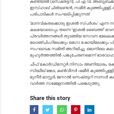
കണ്ടിയില്‍ (സെക്രട്ടറി), പി എ വി. അബൂബക്കര്
ഇസ്ഹാഖ് ചിരിയണ്ടൻ, സമീര്‍ കുഞ്ഞിപ്പള്ളി,
പരിപാടികള്‍ സംഘടിപ്പിക്കുന്നത്.
'മാനവികതക്കൊരു ഇശല്‍ സ്പര്‍ശം' എന്ന സ
കലയോടൊപ്പം തന്നെ 'ഇശല്‍ ബൈത്ത്' ഭവന 
പ്രവര്‍ത്തനങ്ങള്‍ തുടങ്ങിയ സേവന മേഖലകളില
ലോഞ്ചിംഗിലേക്കും മെഗാ ഷോയിലേക്കും പ്
സംഘാടക സമിതി അറിയിച്ചു. ഒമാനിലെ ക
മുഹൂര്‍ത്തത്തില്‍ പങ്കുചേരണമെന്ന് ഭാരവാഹിക
ചീഫ് കോർഡിനേറ്റർ നിസാം അണിയാരം, രക
സിദ്ധീഖ് മങ്കട, കൺവീനർ ഷമീർ കുഞ്ഞിപ്പ
മുനീർ മാസ്റ്റർ, ജനറൽ സെക്രട്ടറി നാസർ ക
വാർത്ത സമ്മേളനത്തിൽ പങ്കെടുത്തു.
Share this story