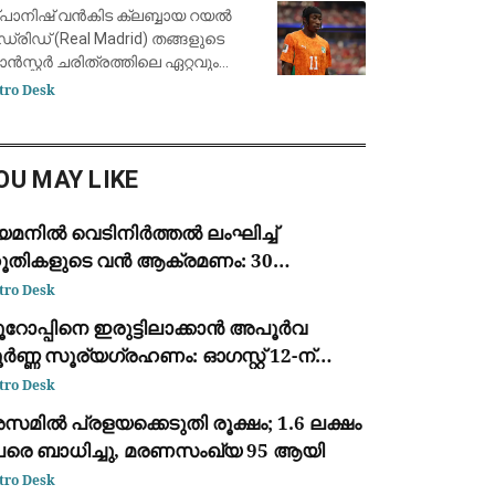
ാന്റിയാഗോ ബെർണബ്യൂവിൽ
പാനിഷ് വൻകിട ക്ലബ്ബായ റയൽ
ഡ്രിഡ് (Real Madrid) തങ്ങളുടെ
രാൻസ്ഫർ ചരിത്രത്തിലെ ഏറ്റവും
ർന്ന തുക നൽകി ഐവറി കോസ്റ്റ്
tro Desk
ങ് ഫോർവേഡ് യാൻ
യോമാൻഡെയെ (Yan Diomandé)
വന്തമാക്കി. ജർമ്മൻ ക്ലബ്ബായ
OU MAY LIKE
ർ.ബ
െമനിൽ വെടിനിർത്തൽ ലംഘിച്ച്
ൂതികളുടെ വൻ ആക്രമണം: 30
ൈനികർ കൊല്ലപ്പെട്ടു; 2022-ന്
tro Desk
ഷമുള്ള ഏറ്റവും വലിയ ഏറ്റുമുട്ടൽ
ൂറോപ്പിനെ ഇരുട്ടിലാക്കാൻ അപൂർവ
ർണ്ണ സൂര്യഗ്രഹണം: ഓഗസ്റ്റ് 12-ന്
്പെയിനിൽ പ്രകൃതിയുടെ വിസ്മയക്കാഴ്ച
tro Desk
മിൽ പ്രളയക്കെടുതി രൂക്ഷം; 1.6 ലക്ഷം
േരെ ബാധിച്ചു, മരണസംഖ്യ 95 ആയി
tro Desk