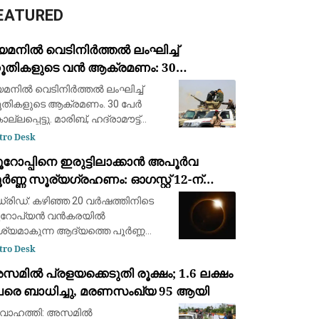
EATURED
െമനിൽ വെടിനിർത്തൽ ലംഘിച്ച്
ൂതികളുടെ വൻ ആക്രമണം: 30
ൈനികർ കൊല്ലപ്പെട്ടു; 2022-ന്
മനിൽ വെടിനിർത്തൽ ലംഘിച്ച്
ഷമുള്ള ഏറ്റവും വലിയ ഏറ്റുമുട്ടൽ
തികളുടെ ആക്രമണം. 30 പേർ
ല്ലപ്പെട്ടു. മാരിബ്, ഹദ്രാമൗട്ട്
ർണറേറ്റുകളിലെ യെമൻ
tro Desk
ർജൻസി ഫോഴ്‌സ് ക്യാമ്പുകൾക്ക്
ൂറോപ്പിനെ ഇരുട്ടിലാക്കാൻ അപൂർവ
രെയായിരുന്നു ആക്രമണം. 2022ന്
ർണ്ണ സൂര്യഗ്രഹണം: ഓഗസ്റ്റ് 12-ന്
ഷമുള്ള വലിയ ആക്രമണമാണിത്
്പെയിനിൽ പ്രകൃതിയുടെ വിസ്മയക്കാഴ്ച
്രിഡ്: കഴിഞ്ഞ 20 വർഷത്തിനിടെ
ൂറോപ്യൻ വൻകരയിൽ
ശ്യമാകുന്ന ആദ്യത്തെ പൂർണ്ണ
ര്യഗ്രഹണത്തിന് സാക്ഷ്യം
tro Desk
ിക്കാൻ ഒരുങ്ങി ശാസ്ത്രലോകവും
മിൽ പ്രളയക്കെടുതി രൂക്ഷം; 1.6 ലക്ഷം
ാശപ്രേമികളും. ഓഗസ്റ്റ് 12-നാണ്
േരെ ബാധിച്ചു, മരണസംഖ്യ 95 ആയി
്ദ്രൻ സൂര്യനെ പൂർണ്ണമായി മറയ്ക
വാഹത്തി: അസമിൽ