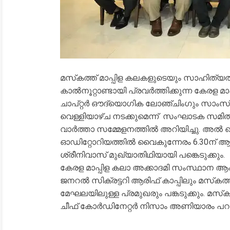
മസ്‌കത്ത് മാപ്പിള കലകളുടെയും സാഹിത്യത്
കാല്‍നൂറ്റാണ്ടായി പ്രവര്‍ത്തിക്കുന്ന കേരള
ചാപ്റ്റര്‍ ഔദ്യൊഗിക ലോഞ്ചിംഗും സാംസ്
വെള്ളിയാഴ്ച നടക്കുമെന്ന് സംഘാടക സമിത
വാര്‍ത്താ സമ്മേളനത്തില്‍ അറിയിച്ചു. അല്‍ 
ഓഡിറ്റോറിയത്തില്‍ വൈകുന്നേരം 6.30ന് ആരം
ശ്രീനിവാസ് മുഖ്യാതിഥിയായി പങ്കെടുക്കും.
കേരള മാപ്പിള കലാ അക്കാദമി സംസ്ഥാന ആക
ജനറല്‍ സിക്രട്ടറി ആരിഫ് കാപ്പിലും മസ
മേഘലയിലുള്ള പ്രമുഖരും പങ്കടുക്കും. മസ്‌കറ്റ
ചീഫ് കോര്‍ഡിനേറ്റര്‍ നിസാം അണിയാരം പറ