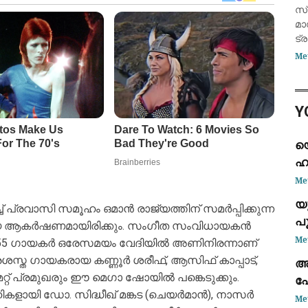
സ
സ്
മാ
ട്
ഉയ
Me
വി
ദി
സ്
Y
ആ
യ
ഹ
സ
Me
ശേ
യ
 പ്രവാസി സമൂഹം ഒമാന്‍ രാജ്യത്തിന് സമര്‍പ്പിക്കുന്ന
പൂ
്യ ആകര്‍ഷണമായിരിക്കും. സംഗീത സംവിധായകന്‍
സ
Me
 55 ഗായകര്‍ ഒരേസമയം വേദിയില്‍ അണിനിരന്നാണ്
രശസ്ത ഗായകരായ കണ്ണൂര്‍ ശരീഫ്, ആസിഫ് കാപ്പാട്,
അസ
റ്റ് പ്രമുഖരും ഈ മെഗാ ഷോയില്‍ പങ്കെടുക്കും.
പ
കളായി ഡോ. സിദ്ധീഖ് മങ്കട (ചെയര്‍മാന്‍), നാസര്‍
Me