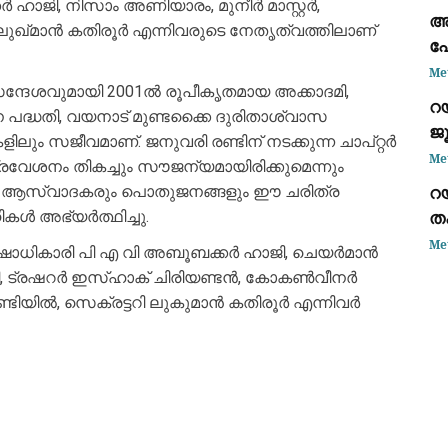
‍ ഹാജി, നിസാം അണിയാരം, മുനീര്‍ മാസ്റ്റര്‍,
അ
 ലുഖ്മാന്‍ കതിരൂര്‍ എന്നിവരുടെ നേതൃത്വത്തിലാണ്
പോ
ആ
Me
ന്ദേശവുമായി 2001ല്‍ രൂപീകൃതമായ അക്കാദമി,
റ
പദ്ധതി, വയനാട് മുണ്ടക്കൈ ദുരിതാശ്വാസ
ജ
ും സജീവമാണ്. ജനുവരി രണ്ടിന് നടക്കുന്ന ചാപ്റ്റര്‍
ധ
Me
രവേശനം തികച്ചും സൗജന്യമായിരിക്കുമെന്നും
റൊ
റ
ല ആസ്വാദകരും പൊതുജനങ്ങളും ഈ ചരിത്ര
ത
ള്‍ അഭ്യര്‍ത്ഥിച്ചു.
സ
Me
്ഷാധികാരി പി എ വി അബൂബക്കർ ഹാജി, ചെയർമാൻ
ള്ളി, ട്രഷറർ ഇസ്‌ഹാക് ചിരിയണ്ടൻ, കോകൺവീനർ
ണ്ടിയിൽ, സെക്രട്ടറി ലുകുമാൻ കതിരൂർ എന്നിവർ