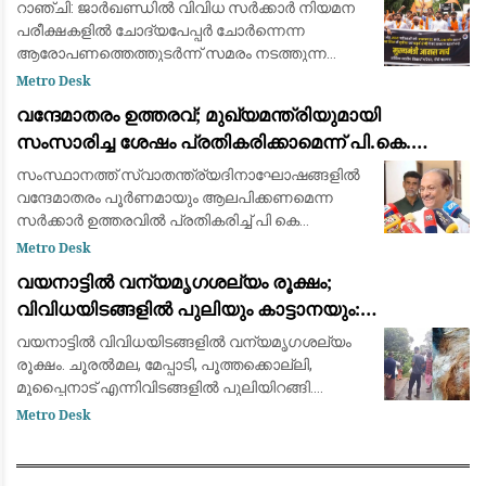
നടത്തി; സമരം തുടരുമെന്ന് ഉദ്യോഗാർത്ഥികൾ
റാഞ്ചി: ജാർഖണ്ഡിൽ വിവിധ സർക്കാർ നിയമന
പരീക്ഷകളിൽ ചോദ്യപേപ്പർ ചോർന്നെന്ന
ആരോപണത്തെത്തുടർന്ന് സമരം നടത്തുന്ന
വിദ്യാർത്ഥി പ്രതിനിധികളുമായി സംസ്ഥാന
Metro Desk
സർക്കാർ ചർച്ച നടത്തി. മന്ത്രിമാരടങ്ങുന്ന
വന്ദേമാതരം ഉത്തരവ്; മുഖ്യമന്ത്രിയുമായി
അഞ്ചംഗ സർക്കാർ
സംസാരിച്ച ശേഷം പ്രതികരിക്കാമെന്ന് പി.കെ.
കുഞ്ഞാലിക്കുട്ടി: നിലപാടിൽ മാറ്റമില്ല
സംസ്ഥാനത്ത് സ്വാതന്ത്ര്യദിനാഘോഷങ്ങളിൽ
വന്ദേമാതരം പൂർണമായും ആലപിക്കണമെന്ന
സർക്കാർ ഉത്തരവിൽ പ്രതികരിച്ച് പി കെ
കുഞ്ഞാലിക്കുട്ടി. സർക്കാർ നിലപാടിൽ
Metro Desk
മാറ്റമില്ലെന്ന് അദ്ദേഹം അറിയിച്ചു. എന്നാൽ
വയനാട്ടിൽ വന്യമൃഗശല്യം രൂക്ഷം;
പൂർണ്ണമായും ച
വിവിധയിടങ്ങളിൽ പുലിയും കാട്ടാനയും:
ആശങ്കയിൽ ജനങ്ങൾ
വയനാട്ടിൽ വിവിധയിടങ്ങളിൽ വന്യമൃഗശല്യം
രൂക്ഷം. ചൂരൽമല, മേപ്പാടി, പൂത്തക്കൊല്ലി,
മൂപ്പൈനാട് എന്നിവിടങ്ങളിൽ പുലിയിറങ്ങി.
ചീരാലിൽ കടുവ ആടിനെ കൊന്നു. അതേസമയം,
Metro Desk
കർണാടക അതിർത്തി പ്രദേശമായ കുട്ടയിൽ
കാട്ടാനയുട