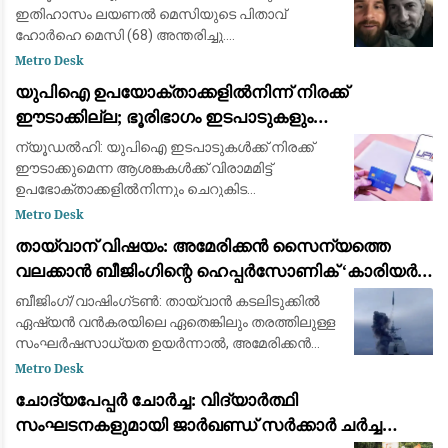
ഇതിഹാസം ലയണൽ മെസിയുടെ പിതാവ്
ഹോർഹെ മെസി (68) അന്തരിച്ചു.
അർജന്‍റീനയിലെ റെസാരിയോയിലെ
Metro Desk
ആശുപത്രിയിൽ പ്രാദേശിക സമയം
യുപിഐ ഉപയോക്താക്കളിൽനിന്ന് നിരക്ക്
വെള്ളിയാഴ്ച രാത്രി പത്തിനായിരുന്നു അന്ത്യം.
ഈടാക്കില്ല; ഭൂരിഭാഗം ഇടപാടുകളും
ഏറെക്കാ
വ്യാപാരികൾക്കും സൗജന്യമായി തുടരുമെന്ന്
ന്യൂഡൽഹി: യുപിഐ ഇടപാടുകൾക്ക് നിരക്ക്
കേന്ദ്ര സർക്കാർ
ഈടാക്കുമെന്ന ആശങ്കകൾക്ക് വിരാമമിട്ട്
ഉപഭോക്താക്കളിൽനിന്നും ചെറുകിട
വ്യാപാരികളിൽനിന്നും ഇത്തരം സേവനങ്ങൾക്ക്
Metro Desk
നിരക്ക് ഈടാക്കില്ലെന്ന് കേന്ദ്ര സർക്കാർ.
തായ്‌വാന് വിഷയം: അമേരിക്കൻ സൈന്യത്തെ
എന്നാൽ, വ്യാപാ
വലക്കാൻ ബീജിംഗിന്റെ ഹെപ്പർസോണിക് ‘കാരിയർ
കില്ലർ’ മിസൈലുകൾ
ബീജിംഗ്/വാഷിംഗ്ടൺ: തായ്‌വാൻ കടലിടുക്കിൽ
ഏഷ്യൻ വൻകരയിലെ ഏതെങ്കിലും തരത്തിലുള്ള
സംഘർഷസാധ്യത ഉയർന്നാൽ, അമേരിക്കൻ
നാവികസേനയെയും സഖ്യകക്ഷികളെയും
Metro Desk
പ്രതിരോധത്തിലാക്കാൻ ചൈന തങ്ങളുടെ
ചോദ്യപേപ്പർ ചോർച്ച: വിദ്യാർത്ഥി
വിനാശകാരിയായ ഹൈപ്പർസോണിക്
സംഘടനകളുമായി ജാർഖണ്ഡ് സർക്കാർ ചർച്ച