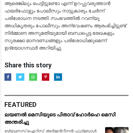
ആരെങ്കിലും പെട്ടിട്ടുണ്ടോ എന്ന് ഉറപ്പുവരുത്താൻ
ഫയർഫോഴ്സും പോലീസും നാട്ടുകാരും ചേർന്ന്
പരിശോധന നടത്തി. സംഭവത്തിൽ റവന്യൂ
അധികൃതരും പോലീസും അന്വേഷണം ആരംഭിച്ചിട്ടുണ്ട്.
നിർമ്മാണ അനുമതിയുമായി ബന്ധപ്പെട്ട രേഖകളും
സുരക്ഷാ മാനദണ്ഡങ്ങളും പരിശോധിക്കുമെന്ന്
ഉദ്യോഗസ്ഥർ അറിയിച്ചു.
Share this story
FEATURED
ലയണൽ മെസിയുടെ പിതാവ് ഹോർഹെ മെസി
അന്തരിച്ചു
ബ്യൂണസ് ഐറിസ്: അർജന്‍റീനൻ ഫുട്ബോൾ