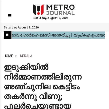
Saturday, August 8, 2026
GO
Saturday, August 8, 2026
Home
Kerala
National
Gulf
World
Sports
Movies
Health
Automobile
Travel
Education
Novel
Business
Technology
Webstory
HOME
KERALA
ഇടുക്കിയിൽ
നിർമ്മാണത്തിലിരുന്ന
അഞ്ചുനില കെട്ടിടം
തകർന്നു വീണു;
പുലർച്ചെയുണ്ടായ