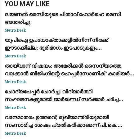
YOU MAY LIKE
ലയണൽ മെസിയുടെ പിതാവ് ഹോർഹെ മെസി
അന്തരിച്ചു
Metro Desk
യുപിഐ ഉപയോക്താക്കളിൽനിന്ന് നിരക്ക്
ഈടാക്കില്ല; ഭൂരിഭാഗം ഇടപാടുകളും
വ്യാപാരികൾക്കും സൗജന്യമായി തുടരുമെന്ന്
Metro Desk
കേന്ദ്ര സർക്കാർ
തായ്‌വാന് വിഷയം: അമേരിക്കൻ സൈന്യത്തെ
വലക്കാൻ ബീജിംഗിന്റെ ഹെപ്പർസോണിക് ‘കാരിയർ
കില്ലർ’ മിസൈലുകൾ
Metro Desk
ചോദ്യപേപ്പർ ചോർച്ച: വിദ്യാർത്ഥി
സംഘടനകളുമായി ജാർഖണ്ഡ് സർക്കാർ ചർച്ച
നടത്തി; സമരം തുടരുമെന്ന് ഉദ്യോഗാർത്ഥികൾ
Metro Desk
വന്ദേമാതരം ഉത്തരവ്; മുഖ്യമന്ത്രിയുമായി
സംസാരിച്ച ശേഷം പ്രതികരിക്കാമെന്ന് പി.കെ.
കുഞ്ഞാലിക്കുട്ടി: നിലപാടിൽ മാറ്റമില്ല
Metro Desk