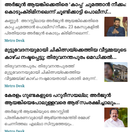
ബൈപാസ് റോഡില്‍ കരിമ്പുവിള ജങ്ഷ
അർജുൻ ആയങ്കിക്കെതിരെ 'കാപ്പ' ചുമത്താൻ നീക്കം:
കൊടുംക്രിമിനലെന്ന് ചൂണ്ടിക്കാട്ടി പൊലീസ്
റിപ്പോർട്ട് നൽകും
കണ്ണൂർ : അറസ്റ്റിലായ അർജുൻ ആയങ്കിക്കെതിരെ
കാപ്പ ചുമത്താൻ പൊലീസ് നീക്കം. 23 കേസുകളിൽ
പ്രതിയായ അർജുൻ കൊടും ക്രിമിനലെന്ന്
പൊലീസ് റിപ്പോർട്ട് നൽകും. അർജുനെതിരെ രണ്ട്
Metro Desk
വധ ശ്രമക്കേസുകളും, ആയുധം ഉപയോഗിച്ച് മ
മുട്ടുവേദനയുമായി ചികിത്സയ്ക്കെത്തിയ വീട്ടമ്മയുടെ
കാഴ്ച നഷ്ടപ്പെട്ടു; തിരുവനന്തപുരം മെഡിക്കൽ
കോളെജ് ഡോക്റ്റർക്കെതിരേ പരാതി
തിരുവനന്തപുരം: തിരുവനന്തപുരത്ത്
മുട്ടുവേദനയുമായി ചികിത്സയ്ക്കെത്തിയ
വീട്ടമ്മയ്ക്ക് കാഴ്ച നഷ്ടമായതായി പരാതി. മരുന്ന്
മാറി നൽകിയെന്നാരോപിച്ച് തിരുവനന്തപുരം
Metro Desk
മെഡിക്കൽ കോളെജിലെ ഡോക്റ്റർ ജേക്കബ്
കേരളം ഗുണ്ടകളുടെ പറുദീസയല്ല; അർജുൻ
ആന്‍റണിക്ക
ആയങ്കിയെപോലുള്ളവരെ ആര് സംരക്ഷിച്ചാലും
കാര്യമില്ല: രമേശ് ചെന്നിത്തല
അർജുൻ ആയങ്കിയുടെ അറസ്റ്റിൽ
പ്രതികരണവുമായി ആഭ്യന്തരമന്ത്രി രമേശ്
ചെന്നിത്തല. എല്ലാ സിസ്റ്റത്തേയും
വെല്ലുവിളിക്കുന്ന ഗുണ്ടയ്ക്ക് ഇതാണ് അനുഭവം.
Metro Desk