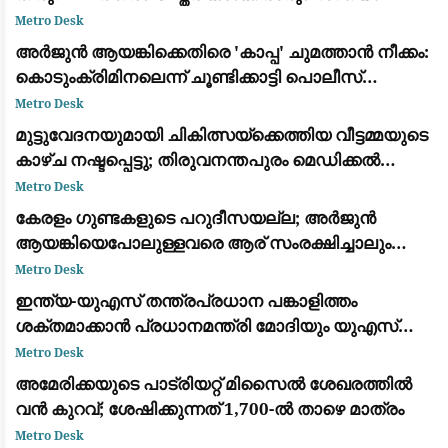
Metro Desk
അർജുൻ ആയങ്കിക്കെതിരെ 'കാപ്പ' ചുമത്താൻ നീക്കം:
കൊടുംക്രിമിനലെന്ന് ചൂണ്ടിക്കാട്ടി പൊലീസ്
റിപ്പോർട്ട് നൽകും
Metro Desk
മുട്ടുവേദനയുമായി ചികിത്സയ്ക്കെത്തിയ വീട്ടമ്മയുടെ
കാഴ്ച നഷ്ടപ്പെട്ടു; തിരുവനന്തപുരം മെഡിക്കൽ
കോളെജ് ഡോക്റ്റർക്കെതിരേ പരാതി
Metro Desk
കേരളം ഗുണ്ടകളുടെ പറുദീസയല്ല; അർജുൻ
ആയങ്കിയെപോലുള്ളവരെ ആര് സംരക്ഷിച്ചാലും
കാര്യമില്ല: രമേശ് ചെന്നിത്തല
Metro Desk
ഇന്ത്യ-യുഎസ് തന്ത്രപ്രധാന പങ്കാളിത്തം
ശക്തമാക്കാൻ പ്രധാനമന്ത്രി മോദിയും യുഎസ്
വൈസ് പ്രസിഡന്റ് ജെ.ഡി. വാൻസും ചർച്ച നടത്തി
Metro Desk
അമേരിക്കയുടെ പാട്രിയറ്റ് മിസൈൽ ശേഖരത്തിൽ
വൻ കുറവ്; ശേഷിക്കുന്നത് 1,700-ൽ താഴെ മാത്രം
Metro Desk