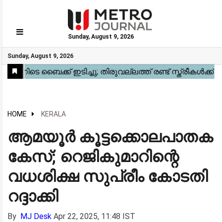
Sunday, August 9, 2026
GO
Sunday, August 9, 2026
Home
Kerala
National
Gulf
World
Sports
Movies
Health
Automobile
Travel
Education
Novel
Business
Technology
Webstory
HOME
KERALA
ആമയൂർ കൂട്ടക്കൊലപാതക
കേസ്; റെജികുമാറിന്റെ
വധശിക്ഷ സുപ്രീം കോടതി
റദ്ദാക്കി
By
MJ Desk
Apr 22, 2025, 11:48 IST