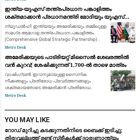
കേരളം ഗുണ്ടകളുടെ പറുദീസയല്ല.
ഇന്ത്യ-യുഎസ് തന്ത്രപ്രധാന പങ്കാളിത്തം
സ്വൈര്യജീവിതം അപകടത്തിലാക്കുന
ശക്തമാക്കാൻ പ്രധാനമന്ത്രി മോദിയും യുഎസ്
വൈസ് പ്രസിഡന്റ് ജെ.ഡി. വാൻസും ചർച്ച നടത്തി
ന്യൂഡൽഹി: ഇന്ത്യയും അമേരിക്കയും തമ്മിലുള്ള
സമഗ്ര ആഗോള തന്ത്രപ്രധാന പങ്കാളിത്തം
(Comprehensive Global Strategic Partnership)
കൂടുതൽ ശക്തമാക്കുന്നതിനായി പ്രധാനമന്ത്രി
Metro Desk
നരേന്ദ്ര മോദിയും യുഎസ് വൈസ് പ്രസിഡ
അമേരിക്കയുടെ പാട്രിയറ്റ് മിസൈൽ ശേഖരത്തിൽ
വൻ കുറവ്; ശേഷിക്കുന്നത് 1,700-ൽ താഴെ മാത്രം
വാഷിംഗ്ടൺ: ഇറാനുമായുള്ള സൈനിക
നീക്കങ്ങളും പ്രതിരോധ പ്രവർത്തനങ്ങളും
ശക്തമായതോടെ അമേരിക്കൻ പ്രതിരോധ
സേനയുടെ പക്കലുള്ള പാട്രിയറ്റ്
Metro Desk
വ്യോമപ്രതിരോധ മിസൈൽ (Patriot Interceptor
Missile) ശേഖരം വൻതോതിൽ കുറഞ്ഞത
YOU MAY LIKE
റോഡ് മുറിച്ചു കടക്കുന്നതിനിടെ ബൈക്ക് ഇടിച്ചു;
തിരുവല്ലത്ത് രണ്ട് സ്ത്രീകള്‍ക്ക് ദാരുണാന്ത്യം