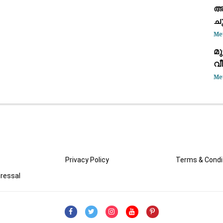
അ
ചു
ചൂ
Me
മു
വീ
ത
Me
ഡോ
Privacy Policy
Terms & Condi
ressal