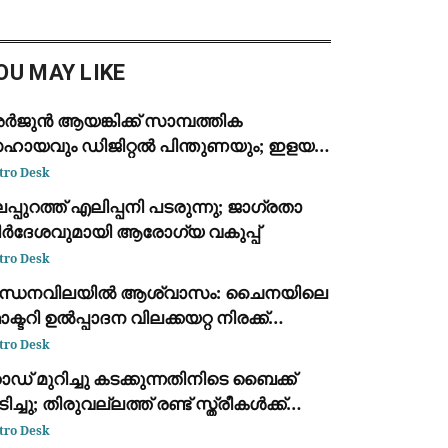
കിയെന്നാരോപിച്ച് തിരുവനന്തപുരം
ഡിക്കൽ കോളെജിലെ ഡോക്റ്റർ
ക്കബ് ആന്‍റണിക്ക
OU MAY LIKE
ർജുൻ ആയങ്കിക്ക് സാമ്പത്തിക
ഹായവും ഡിജിറ്റൽ പിന്തുണയും; ഇളയ
ഹോദരൻ അജയ് ആയങ്കി അറസ്റ്റിൽ
tro Desk
പ്പുറത്ത് എലിപ്പനി പടരുന്നു; ജാഗ്രതാ
ിർദേശവുമായി ആരോഗ്യ വകുപ്പ്
tro Desk
ന്ധനവിലയിൽ ആശ്വാസം: ചൈനയിലെ
ക്ടറി ഉൽപ്പാദന വിലക്കയറ്റ നിരക്ക്
ൂലൈയിൽ 3.5% ആയി കുറഞ്ഞു
tro Desk
ഡ് മുറിച്ചു കടക്കുന്നതിനിടെ ബൈക്ക്
ിച്ചു; തിരുവല്ലത്ത് രണ്ട് സ്ത്രീകള്‍ക്ക്
ാരുണാന്ത്യം
tro Desk