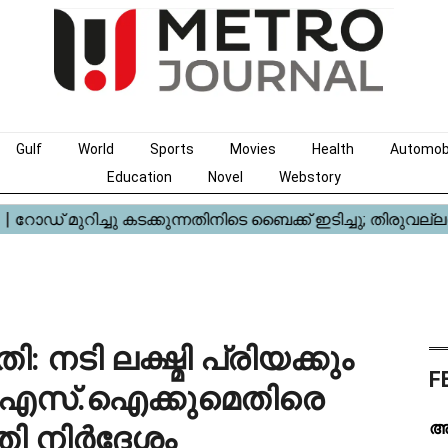
Gulf
World
Sports
Movies
Health
Automob
Education
Novel
Webstory
ടി ലക്ഷ്മി പ്രിയക്കും
F
ാ എസ്.ഐക്കുമെതിരെ
അ
ി നിർദേശം