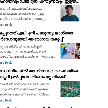
ഹായവും ഡിജിറ്റൽ പിന്തുണയും; ഇളയ
ഹോദരൻ അജയ് ആയങ്കി അറസ്റ്റിൽ
ജുൻ ആയങ്കിക്ക് സഹായം
കിയവരെ കണ്ടെത്താനുള്ള
ലീസ് നടപടികൾ തുടരുന്നു.
ർജുൻ ആയങ്കിയുടെ സഹോദരൻ
tro Desk
യ് ആയങ്കിയെ നടക്കാവ് പൊലീസ്
പ്പുറത്ത് എലിപ്പനി പടരുന്നു; ജാഗ്രതാ
സ്റ്റ് ചെയ്തു. സാമ്പത്തിക സഹായം
ിർദേശവുമായി ആരോഗ്യ വകുപ്പ്
കിയതിനാണ് നടപടിയെന്ന്
ലീസ് അറിയിച്
പ്പുറം ജില്ലയിൽ എലിപ്പനി
യാപിക്കുന്ന സാഹചര്യത്തിൽ
ോഗ്യ വകുപ്പ് ജാഗ്രത നിർദ്ദേശം
റപ്പെടുവിച്ചു.ജൂലൈയിൽ മലപ്പുറത്ത്
tro Desk
 പേർക്ക് എലിപ്പനി സ്ഥിരീകരിക്കുക
ന്ധനവിലയിൽ ആശ്വാസം: ചൈനയിലെ
ം ചികിത്സയിലായിരുന്ന ഒരാൾ
ക്ടറി ഉൽപ്പാദന വിലക്കയറ്റ നിരക്ക്
ിക്കുകയും ചെ
ൂലൈയിൽ 3.5% ആയി കുറഞ്ഞു
യ്‌ജിങ്: ഇന്ധനവിലയിലുണ്ടായ
റവും ആഭ്യന്തര വിപണിയിലെ
്ദഗതിയും കാരണം ചൈനയിലെ
ക്ടറി ഉൽപ്പാദനച്ചെലവ് (Producer
tro Desk
ce Index / Factory-gate prices)