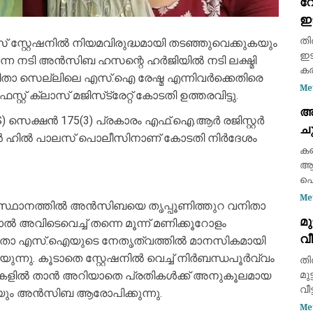
റോ
വള
ഇട
ശത
ദ
തി
സ്റ്റേഷനിൽ നിയമവിരുദ്ധമായി തടഞ്ഞുവെക്കുകയും
ഇട
ന്ന നടി അൻസിബ ഹസന്റെ ഹർജിയിൽ നടി ലക്ഷ്മി
കര
 വനിതാ സെല്ലിലെ എസ്.ഐ രേഷ്മ എന്നിവർക്കെതിരെ
(6
Me
റ് ക്ലാസ് മജിസ്‌ട്രേറ്റ് കോടതി ഉത്തരവിട്ടു.
ഇന
അ
റോ
) സെക്ഷൻ 175(3) പ്രകാരം എഫ്.ഐ.ആർ രജിസ്റ്റർ
ചു
ൻ ഹിൽ പാലസ് പൊലീസിനാണ് കോടതി നിർദേശം
ചൂ
കണ
ആയ
പൊ
പ്
Me
അടിസ്ഥാനത്തിൽ അൻസിബയെ തൃപ്പൂണിത്തുറ വനിതാ
ക്
മു
്നാൽ അവിടെവെച്ച് തന്നെ മൂന്ന് മണിക്കൂറോളം
നൽ
വീ
ശ്
 വനിതാ എസ്.ഐയുടെ നേതൃത്വത്തിൽ മാനസികമായി
ഉപ
ത
്നു. കൂടാതെ സ്റ്റേഷനിൽ വെച്ച് നിർബന്ധപൂർവ്വം
തി
ഡോ
് ഈ രേഖകളിൽ താൻ അറിയാതെ പ്രതികൾക്ക് അനുകൂലമായ
മു
വീ
യും അൻസിബ ആരോപിക്കുന്നു.
പര
Me