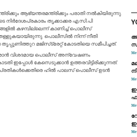
നൽ
മെ
ക്കും ആഭ്യന്തരമന്ത്രിക്കും പരാതി നൽകിയിരുന്നു.
ജേ
റുടെ നിർദേശപ്രകാരം തൃക്കാക്കര എ.സി.പി
Y
ൽ കഴമ്പില്ലെന്ന് കാണിച്ച് പൊലീസ്
്ളുകയായിരുന്നു. പൊലീസിൽ നിന്ന് നീതി
അ
്പൂണിത്തുറ മജിസ്‌ട്രേറ്റ് കോടതിയെ സമീപിച്ചത്.
സ
സ
Me
വരാൻ വിശദമായ പൊലീസ് അന്വേഷണം
തി ഇപ്പോൾ കേസെടുക്കാൻ ഉത്തരവിട്ടിരിക്കുന്നത്.
മല
 പ്രതികൾക്കെതിരെ ഹിൽ പാലസ് പൊലീസ് ഉടൻ
ന
Me
ഇ
ഫാ
ജ
Me
റോ
ഇട
ദ
Me