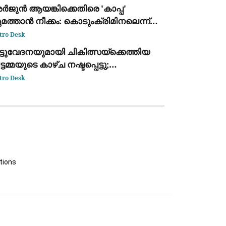
ർജുൻ ആയങ്കിക്കെതിരെ 'കാപ്പ'
മത്താൻ നീക്കം: കൊടുംക്രിമിനലെന്ന്
ണ്ടിക്കാട്ടി പൊലീസ് റിപ്പോർട്ട് നൽകും
tro Desk
ട്ടുവേദനയുമായി ചികിത്സയ്ക്കെത്തിയ
ട്ടമ്മയുടെ കാഴ്ച നഷ്ടപ്പെട്ടു;
ിരുവനന്തപുരം മെഡിക്കൽ കോളെജ്
tro Desk
ക്റ്റർക്കെതിരേ പരാതി
tions