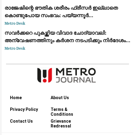
രാജേഷിന്റെ ഭൗതിക ശരീരം ഫ്രീസർ ഇല്ലാതെ
കൊണ്ടുപോയ സംഭവം: പയ്യന്നൂർ
തഹസിൽദാറിനെ സസ്പെൻഡ് ചെയ്യാൻ
Metro Desk
നിർദ്ദേശം
സവർക്കറെ പുകഴ്ത്തിയ വിവാദ ചോദ്യാവലി:
അന്വേഷണത്തിനും കർശന നടപടിക്കും നിർദേശം
നൽകി വിദ്യാഭ്യാസ മന്ത്രി എൻ. ഷംസുദ്ദീൻ
Metro Desk
Home
About Us
Privacy Policy
Terms &
Conditions
Contact Us
Grievance
Redressal