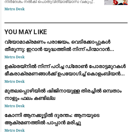
നിർദേശം നൽകി പൊതുവിദ്യാഭ്യാസ വകുപ്പ്
മന്ത്രി എൻ. ഷംസുദ്ദീൻ. അന്വേഷണം നടത്തി
Metro Desk
കുറ്റക്കാർക്കെതിരെ കർശന നടപടി
സ്വീകരിക്കുവാൻ പൊ
YOU MAY LIKE
വ്യോമാക്രമണം പരാജയം, വെടിക്കോപ്പുകൾ
തീരുന്നു: ഇറാൻ യുദ്ധത്തിൽ നിന്ന് പിന്മാറാൻ
വഴിതേടി അമേരിക്കൻ സൈനിക നേതൃത്വം
Metro Desk
ഉക്രെയ്നിൽ നിന്ന് പഠിച്ച ഡ്രോൺ പോരാട്ടമുറകൾ
ഭീകരാക്രമണങ്ങൾക്ക് ഉപയോഗിച്ച് കൊളംബിയൻ
ലഹരി കാർട്ടലുകൾ
Metro Desk
മുതലപ്പൊഴിയിൽ ഷിജിനായുള്ള തിരച്ചിൽ ഒമ്പതാം
നാളും ഫലം കണ്ടില്ല
Metro Desk
കോന്നി ആനക്കൂട്ടിൽ ദുരന്തം: ആനയുടെ
ആക്രമണത്തിൽ പാപ്പാൻ മരിച്ചു
Metro Desk