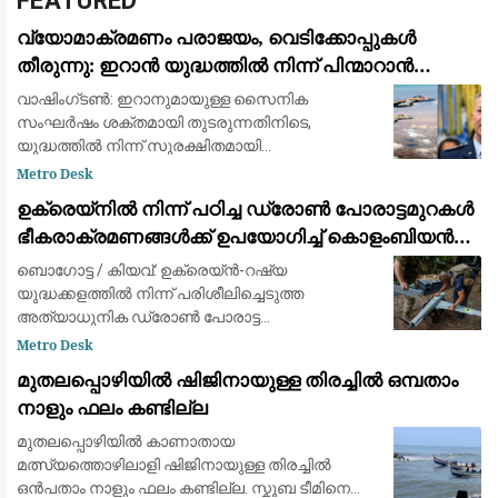
FEATURED
വ്യോമാക്രമണം പരാജയം, വെടിക്കോപ്പുകൾ
തീരുന്നു: ഇറാൻ യുദ്ധത്തിൽ നിന്ന് പിന്മാറാൻ
വഴിതേടി അമേരിക്കൻ സൈനിക നേതൃത്വം
വാഷിംഗ്ടൺ: ഇറാനുമായുള്ള സൈനിക
സംഘർഷം ശക്തമായി തുടരുന്നതിനിടെ,
യുദ്ധത്തിൽ നിന്ന് സുരക്ഷിതമായി
പുറത്തുകടക്കാനുള്ള മാർഗ്ഗങ്ങൾ (Exit Strategy)
Metro Desk
കണ്ടെത്താൻ അമേരിക്കൻ സൈനിക നേതൃത്വം
ഉക്രെയ്നിൽ നിന്ന് പഠിച്ച ഡ്രോൺ പോരാട്ടമുറകൾ
നീക്കം നടത്തുന്നതായി റിപ
ഭീകരാക്രമണങ്ങൾക്ക് ഉപയോഗിച്ച് കൊളംബിയൻ
ലഹരി കാർട്ടലുകൾ
ബൊഗോട്ട / കിയവ്: ഉക്രെയ്ൻ-റഷ്യ
യുദ്ധക്കളത്തിൽ നിന്ന് പരിശീലിച്ചെടുത്ത
അത്യാധുനിക ഡ്രോൺ പോരാട്ട
സാങ്കേതികവിദ്യകൾ കൊളംബിയയിലെ ലഹരി
Metro Desk
സംഘങ്ങളും വിമത ഗ്രൂപ്പുകളും തങ്ങളുടെ
മുതലപ്പൊഴിയിൽ ഷിജിനായുള്ള തിരച്ചിൽ ഒമ്പതാം
സൈന്യത്തിനും സുരക്ഷാ സേനയ്ക്കുമെത
നാളും ഫലം കണ്ടില്ല
മുതലപ്പൊഴിയിൽ കാണാതായ
മത്സ്യത്തൊഴിലാളി ഷിജിനായുള്ള തിരച്ചിൽ
ഒൻപതാം നാളും ഫലം കണ്ടില്ല. സ്കൂബ ടീമിനെ