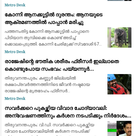
എത്തിക്കാൻ വൈകിയതും പ്രതികൂല
Metro Desk
കാലാവസ്ഥയും തിരച്ചിലിന് തിരിച്ചടിയായിരാവിലെ
കോന്നി ആനക്കൂട്ടിൽ ദുരന്തം: ആനയുടെ
5.45ന് തിരച്ചിൽ ആരംഭിക്കുമ
ആക്രമണത്തിൽ പാപ്പാൻ മരിച്ചു
പത്തനംതിട്ട കോന്നി ആനക്കൂട്ടിൽ പാപ്പാനെ
പിടിയാന തുമ്പിക്കൈ കൊണ്ട് അടിച്ച്
ക്കൊലപ്പെടുത്തി. കോന്നി ചേരിമുക്ക് സ്വദേശി 67
വയസുകാരനായ മോഹനൻ നായരാണ് മരിച്ചത്.
Metro Desk
ഇക്കോടൂറിസം കേന്ദ്രത്തിലെ പിടിയാന
രാജേഷിന്റെ ഭൗതിക ശരീരം ഫ്രീസർ ഇല്ലാതെ
പ്രിയദർശിന
കൊണ്ടുപോയ സംഭവം: പയ്യന്നൂർ
തഹസിൽദാറിനെ സസ്പെൻഡ് ചെയ്യാൻ
തിരുവനന്തപുരം: കണ്ണൂർ ജില്ലയിൽ
നിർദ്ദേശം
രക്ഷാപ്രവർത്തനത്തിനിടെ ജീവൻ നഷ്ടമായ
രാജേഷിന്റെ മൃതദേഹം ഫ്രീസർ
സൗകര്യമില്ലാതെ കൊണ്ടുപോയ സംഭവത്തിൽ
Metro Desk
പയ്യന്നൂർ തഹസിൽദാർ പോൾ കെ പിയെ
സവർക്കറെ പുകഴ്ത്തിയ വിവാദ ചോദ്യാവലി:
സസ്പെൻഡ് ചെയ്യാൻ നിർദ്ദേശം. ലാൻഡ്
അന്വേഷണത്തിനും കർശന നടപടിക്കും നിർദേശം
റവന്യൂ
നൽകി വിദ്യാഭ്യാസ മന്ത്രി എൻ. ഷംസുദ്ദീൻ
തിരുവനന്തപുരം: വി.ഡി. സവർക്കറെ പുകഴ്ത്തിയ
വിവാദ ചോദ്യാവലിയിൽ കർശന നടപടിക്ക്