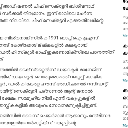
പ
ബോ
്പ് അഡീഷണൽ ചീഫ് സെക്രട്ടറി ബിശ്വനാഥ്
ക്
അ
ർക്കാർ തീരുമാനം. ഇന്ന് രാവിലെ ചേർന്ന
ക
തൃ
ത്. നിലവിലെ ചീഫ് സെക്രട്ടറി എ.ജയതിലകിന്റെ
കട
പോ
ഭാ
ക്
എന
Me
യ ബിശ്വനാഥ് സിൻഹ 1991 ബാച്ച് ഐഎഎസ്
സമ
ാട്, കോഴിക്കോട് ജില്ലകളിൽ കലക്ടറായി
ക
ഇട
യാണ്. ഡൽഹി സ്‌കൂൾ ഓഫ് ഇകണോമിക്‌സിലെ പഠനത്തിന്
ക
ആയ
്.
കണ
ന്
ചര
വിതത്തിൽ ടെക്‌സ്‌റ്റൈൽസ് ഡയറക്ടർ, മാനേജിങ്
ആക
 മാനേജിങ് ഡയറക്ടർ, പൊതുമരാമത്ത് വകുപ്പ്, കായിക
രണ
Me
ക്രട്ടറി, ഡൽഹി കേരള ഹൗസ് അഡീഷണൽ റസിഡന്റ്
സാ
താ
ോയിന്റ് സെക്രട്ടറി, പഴ്‌സണൽ ആന്റ് ജനറൽ
സു
വെ
വി
 ക്ഷേമം, സാമൂഹ്യ നീതി എന്നീ വകുപ്പുകളിൽ
അ
സ്തികകളിൽ അദ്ദേഹം സേവനമനുഷ്ഠിച്ചിട്ടുണ്ട്.
ബാ
കൊ
സ്
സ കൗൺസിൽ വൈസ് ചെയർമാൻ ആക്കാനും മന്ത്രിസഭ
നട
യോഇൻഫോർമാറ്റിക്സ് വകുപ്പിന്റെ
കൊ
Me