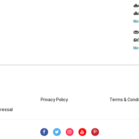
കട
ക
ഭാ
ക
കണ
Me
താ
വെ
അ
Me
കൊ
Privacy Policy
Terms & Condi
ressal