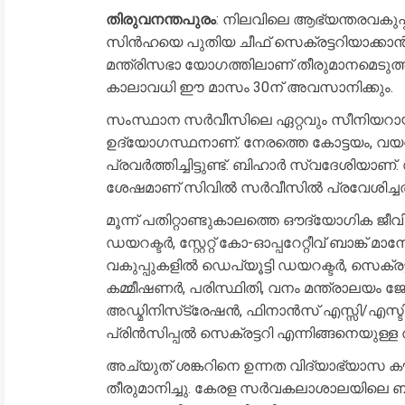
തിരുവനന്തപുരം
: നിലവിലെ ആഭ്യന്തരവകുപ
സിൻഹയെ പുതിയ ചീഫ് സെക്രട്ടറിയാക്കാൻ സ
മന്ത്രിസഭാ യോഗത്തിലാണ് തീരുമാനമെടുത്ത
കാലാവധി ഈ മാസം 30ന് അവസാനിക്കും.
സംസ്ഥാന സർവീസിലെ ഏറ്റവും സീനിയറാ
ഉദ്യോഗസ്ഥനാണ്. നേരത്തെ കോട്ടയം, വയന
പ്രവർത്തിച്ചിട്ടുണ്ട്. ബിഹാർ സ്വദേശി
ശേഷമാണ് സിവിൽ സർവീസിൽ പ്രവേശിച്ചത
മൂന്ന് പതിറ്റാണ്ടുകാലത്തെ ഔദ്യോഗിക ജീ
ഡയറക്ടർ, സ്റ്റേറ്റ് കോ-ഓപ്പറേറ്റീവ് ബാങ്ക്
വകുപ്പുകളിൽ ഡെപ്യൂട്ടി ഡയറക്ടർ, സെ
കമ്മീഷണർ, പരിസ്ഥിതി, വനം മന്ത്രാലയം ജ
അഡ്മിനിസ്‌ട്രേഷൻ, ഫിനാൻസ് എസ്സി/എസ്ടി
പ്രിൻസിപ്പൽ സെക്രട്ടറി എന്നിങ്ങനെയുള്ള ത
അച്യുത് ശങ്കറിനെ ഉന്നത വിദ്യാഭ്യാ
തീരുമാനിച്ചു. കേരള സർവകലാശാലയിലെ ബ