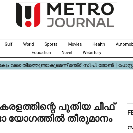
Gulf
World
Sports
Movies
Health
Automob
Education
Novel
Webstory
രളത്തിന്റെ പുതിയ ചീഫ്
F
ിസഭാ യോഗത്തിൽ തീരുമാനം
സ