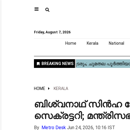
⚲
Home
Kerala
National
Gulf
World
Sports
Movies
Health
Automobile
Travel
Education
Novel
Business
Technology
Webstory
Friday, August 7, 2026
Home
Kerala
National
HOME
KERALA
ബിശ്വനാഥ് സിൻഹ കേ
സെക്രട്ടറി; മന്ത്ര
By
Metro Desk
Jun 24, 2026, 10:16 IST