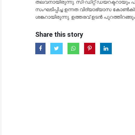
തലവനായിരുന്നു. സി-ഡിറ്റ് ഡയറക്ടറായും പ്
സംഘടിപ്പിച്ച ഉന്നത വിദ്യാഭ്യാസ കോൺക
ശങ്കറായിരുന്നു. ഉത്തരവ് ഉടൻ പുറത്തിറങ്ങും
Share this story