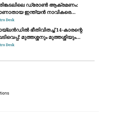
ക്കുന്ന ദൃശ്യം പുറത്ത്: സഹോദരനും
രിങ്കടലിലെ ഡ്രോൺ ആക്രമണം:
ര്യയും കസ്റ്റഡിയിൽ
ാണാതായ ഇന്ത്യൻ നാവികരെ
്ടെത്താനായില്ലെന്ന് കേന്ദ്ര സർക്കാർ
tro Desk
യ്‌ലൻഡിൽ ഭീതിവിതച്ച് 14-കാരന്റെ
ടിവെപ്പ്: മുത്തശ്ശനും മുത്തശ്ശിയും
ധ്യാപകരും അടക്കം 7 പേർ
tro Desk
ല്ലപ്പെട്ടു
tions