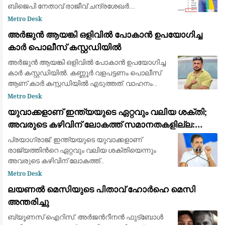
ബിജെപി നേതാവ് രാജീവ് ചന്ദ്രശേഖർ.
സ്വാതന്ത്ര്യസമര ക്വിസ് മത്സരത്തിൽ വി.ഡി.
Metro Desk
സവർക്കറെക്കുറിച്ചുള്ള ചോദ്യം ഉൾപ്പെടുത്തിയത
അർജുൻ ആയങ്കി ഒളിവിൽ പോകാൻ ഉപയോഗിച്ച
കാർ പൊലീസ് കസ്റ്റഡിയിൽ
അർജുൻ ആയങ്കി ഒളിവിൽ പോകാൻ ഉപയോഗിച്ച
കാർ കസ്റ്റഡിയിൽ. കണ്ണൂർ വളപട്ടണം പൊലീസ്
ആണ് കാർ കസ്റ്റഡിയിൽ എടുത്തത്. വാഹനം
കണ്ണൂർ പനങ്കാവിൽ ഉപേക്ഷിച്ച നിലയിലായിരുന്നു
Metro Desk
കാർ കണ്ടെത്തിയത്. അഞ്ചാം തീയതി രാവിലെ 11.
യുവാക്കളാണ് ഇന്ത്യയുടെ ഏറ്റവും വലിയ ശക്തി;
0
അവരുടെ കഴിവിന് ലോകത്ത് സമാനതകളില്ല:
രാഹുൽ ഗാന്ധി
പ്രയാഗ്‌രാജ്: ഇന്ത്യയുടെ യുവാക്കളാണ്
രാജ്യത്തിന്‍റെ ഏറ്റവും വലിയ ശക്തിയെന്നും
അവരുടെ കഴിവിന് ലോകത്ത്
സമാനതകളില്ലെന്നും കോൺഗ്രസ് നേതാവ്
Metro Desk
രാഹുൽ ഗാന്ധി. ഉത്തർപ്രദേശിലെ
ലയണൽ മെസിയുടെ പിതാവ് ഹോർഹെ മെസി
പ്രയാഗ്‌രാജിലെ കെ.പി. ഗ്രൗണ്ടിൽ ശനി
അന്തരിച്ചു
ബ്യൂണസ് ഐറിസ്: അർജന്‍റീനൻ ഫുട്ബോൾ