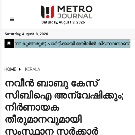
Saturday, August 8, 2026
GO
Saturday, August 8, 2026
Home
Kerala
National
Gulf
World
Sports
Movies
Health
Automobile
Travel
Education
Novel
Business
Technology
Webstory
HOME
KERALA
നവീൻ ബാബു കേസ്
സിബിഐ അന്വേഷിക്കും;
നിർണായക
തീരുമാനവുമായി
സംസ്ഥാന സർക്കാർ