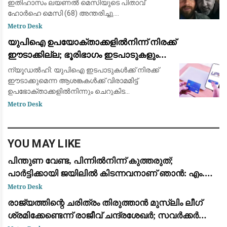
ഇതിഹാസം ലയണൽ മെസിയുടെ പിതാവ്
ഹോർഹെ മെസി (68) അന്തരിച്ചു.
അർജന്‍റീനയിലെ റെസാരിയോയിലെ
Metro Desk
ആശുപത്രിയിൽ പ്രാദേശിക സമയം
യുപിഐ ഉപയോക്താക്കളിൽനിന്ന് നിരക്ക്
വെള്ളിയാഴ്ച രാത്രി പത്തിനായിരുന്നു അന്ത്യം.
ഈടാക്കില്ല; ഭൂരിഭാഗം ഇടപാടുകളും
ഏറെക്കാ
വ്യാപാരികൾക്കും സൗജന്യമായി തുടരുമെന്ന്
ന്യൂഡൽഹി: യുപിഐ ഇടപാടുകൾക്ക് നിരക്ക്
കേന്ദ്ര സർക്കാർ
ഈടാക്കുമെന്ന ആശങ്കകൾക്ക് വിരാമമിട്ട്
ഉപഭോക്താക്കളിൽനിന്നും ചെറുകിട
വ്യാപാരികളിൽനിന്നും ഇത്തരം സേവനങ്ങൾക്ക്
Metro Desk
നിരക്ക് ഈടാക്കില്ലെന്ന് കേന്ദ്ര സർക്കാർ.
എന്നാൽ, വ്യാപാ
YOU MAY LIKE
പിന്തുണ വേണ്ട, പിന്നിൽനിന്ന് കുത്തരുത്;
പാർട്ടിക്കായി ജയിലിൽ കിടന്നവനാണ് ഞാൻ: എം.വി.
ജയരാജന് മറുപടിയുമായി അർജുൻ ആയങ്കി
Metro Desk
രാജ്യത്തിന്റെ ചരിത്രം തിരുത്താൻ മുസ്ലിം ലീഗ്
ശ്രമിക്കേണ്ടെന്ന് രാജീവ് ചന്ദ്രശേഖർ; സവർക്കർ