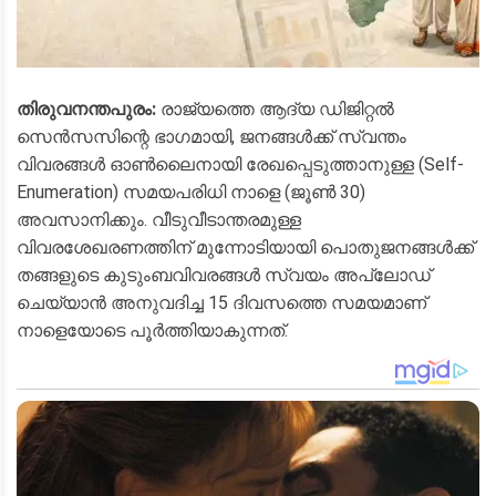
തിരുവനന്തപുരം:
രാജ്യത്തെ ആദ്യ ഡിജിറ്റൽ
സെൻസസിന്റെ ഭാഗമായി, ജനങ്ങൾക്ക് സ്വന്തം
വിവരങ്ങൾ ഓൺലൈനായി രേഖപ്പെടുത്താനുള്ള (Self-
Enumeration) സമയപരിധി നാളെ (ജൂൺ 30)
അവസാനിക്കും. വീടുവീടാന്തരമുള്ള
വിവരശേഖരണത്തിന് മുന്നോടിയായി പൊതുജനങ്ങൾക്ക്
തങ്ങളുടെ കുടുംബവിവരങ്ങൾ സ്വയം അപ്‌ലോഡ്
ചെയ്യാൻ അനുവദിച്ച 15 ദിവസത്തെ സമയമാണ്
നാളെയോടെ പൂർത്തിയാകുന്നത്.