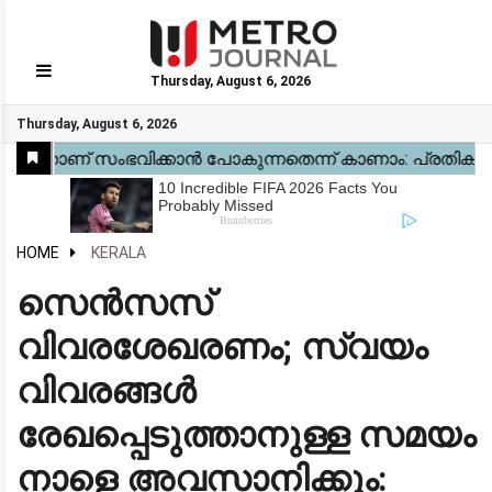
Thursday, August 6, 2026
GO
Thursday, August 6, 2026
Home
Kerala
National
Gulf
World
Sports
Movies
Health
Automobile
Travel
Education
Novel
Business
Technology
Webstory
HOME
KERALA
സെൻസസ്
വിവരശേഖരണം; സ്വയം
വിവരങ്ങൾ
രേഖപ്പെടുത്താനുള്ള സമയം
നാളെ അവസാനിക്കും: