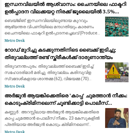
ഇന്ധനവിലയിൽ ആശ്വാസം: ചൈനയിലെ ഫാക്ടറി
ഉൽപ്പാദന വിലക്കയറ്റ നിരക്ക് ജൂലൈയിൽ 3.5%
ആയി കുറഞ്ഞു
ബെയ്‌ജിങ്: ഇന്ധനവിലയിലുണ്ടായ കുറവും
ആഭ്യന്തര വിപണിയിലെ മന്ദഗതിയും കാരണം
ചൈനയിലെ ഫാക്ടറി ഉൽപ്പാദനച്ചെലവ് (Producer
Price Index / Factory-gate prices) വളർച്ചാനിരക്ക്
Metro Desk
ജൂലൈ മാസത്തിൽ 3.5 ശതമാനമായി കുറഞ്ഞു
റോഡ് മുറിച്ചു കടക്കുന്നതിനിടെ ബൈക്ക് ഇടിച്ചു;
തിരുവല്ലത്ത് രണ്ട് സ്ത്രീകള്‍ക്ക് ദാരുണാന്ത്യം
തിരുവനന്തപുരം: തിരുവല്ലത്ത് ബൈക്ക് ഇടിച്ച്
സഹോദരിമാര്‍ മരിച്ചു. തിരുവല്ലം കരിമ്പുവിള
സ്വദേശികളായ ശാന്തമ്മ (62), വിജയമ്മ (70)
എന്നിവരാണ് മരിച്ചത്. ഇന്ന് രാവിലെ തിരുവല്ലം
Metro Desk
ബൈപാസ് റോഡില്‍ കരിമ്പുവിള ജങ്ഷ
അർജുൻ ആയങ്കിക്കെതിരെ 'കാപ്പ' ചുമത്താൻ നീക്കം:
കൊടുംക്രിമിനലെന്ന് ചൂണ്ടിക്കാട്ടി പൊലീസ്
റിപ്പോർട്ട് നൽകും
കണ്ണൂർ : അറസ്റ്റിലായ അർജുൻ ആയങ്കിക്കെതിരെ
കാപ്പ ചുമത്താൻ പൊലീസ് നീക്കം. 23 കേസുകളിൽ
പ്രതിയായ അർജുൻ കൊടും ക്രിമിനലെന്ന്
പൊലീസ് റിപ്പോർട്ട് നൽകും. അർജുനെതിരെ രണ്ട്
Metro Desk