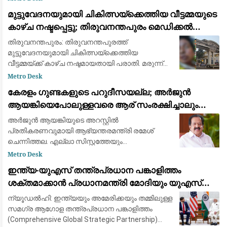
വധ ശ്രമക്കേസുകളും, ആയുധം ഉപയോഗിച്ച് മ
മുട്ടുവേദനയുമായി ചികിത്സയ്ക്കെത്തിയ വീട്ടമ്മയുടെ
കാഴ്ച നഷ്ടപ്പെട്ടു; തിരുവനന്തപുരം മെഡിക്കൽ
കോളെജ് ഡോക്റ്റർക്കെതിരേ പരാതി
തിരുവനന്തപുരം: തിരുവനന്തപുരത്ത്
മുട്ടുവേദനയുമായി ചികിത്സയ്ക്കെത്തിയ
വീട്ടമ്മയ്ക്ക് കാഴ്ച നഷ്ടമായതായി പരാതി. മരുന്ന്
മാറി നൽകിയെന്നാരോപിച്ച് തിരുവനന്തപുരം
Metro Desk
മെഡിക്കൽ കോളെജിലെ ഡോക്റ്റർ ജേക്കബ്
കേരളം ഗുണ്ടകളുടെ പറുദീസയല്ല; അർജുൻ
ആന്‍റണിക്ക
ആയങ്കിയെപോലുള്ളവരെ ആര് സംരക്ഷിച്ചാലും
കാര്യമില്ല: രമേശ് ചെന്നിത്തല
അർജുൻ ആയങ്കിയുടെ അറസ്റ്റിൽ
പ്രതികരണവുമായി ആഭ്യന്തരമന്ത്രി രമേശ്
ചെന്നിത്തല. എല്ലാ സിസ്റ്റത്തേയും
വെല്ലുവിളിക്കുന്ന ഗുണ്ടയ്ക്ക് ഇതാണ് അനുഭവം.
Metro Desk
കേരളം ഗുണ്ടകളുടെ പറുദീസയല്ല.
ഇന്ത്യ-യുഎസ് തന്ത്രപ്രധാന പങ്കാളിത്തം
സ്വൈര്യജീവിതം അപകടത്തിലാക്കുന
ശക്തമാക്കാൻ പ്രധാനമന്ത്രി മോദിയും യുഎസ്
വൈസ് പ്രസിഡന്റ് ജെ.ഡി. വാൻസും ചർച്ച നടത്തി
ന്യൂഡൽഹി: ഇന്ത്യയും അമേരിക്കയും തമ്മിലുള്ള
സമഗ്ര ആഗോള തന്ത്രപ്രധാന പങ്കാളിത്തം
(Comprehensive Global Strategic Partnership)