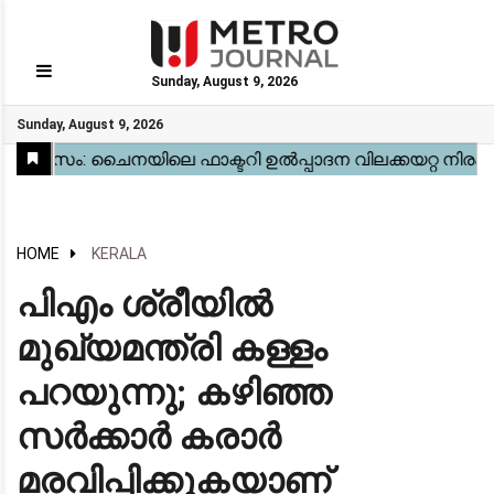
Sunday, August 9, 2026
GO
Sunday, August 9, 2026
Home
Kerala
National
Gulf
World
Sports
Movies
Health
Automobile
Travel
Education
Novel
Business
Technology
Webstory
HOME
KERALA
​പിഎം ശ്രീയിൽ
മുഖ്യമന്ത്രി കള്ളം
പറയുന്നു; കഴിഞ്ഞ
സർക്കാർ കരാർ
മരവിപ്പിക്കുകയാണ്