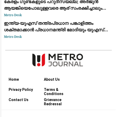
കേരളം ഗുണ്ടകളുടെ പറുദീസയല്ല; അർജുൻ
ആയങ്കിയെപോലുള്ളവരെ ആര് സംരക്ഷിച്ചാലും
കാര്യമില്ല: രമേശ് ചെന്നിത്തല
Metro Desk
ഇന്ത്യ-യുഎസ് തന്ത്രപ്രധാന പങ്കാളിത്തം
ശക്തമാക്കാൻ പ്രധാനമന്ത്രി മോദിയും യുഎസ്
വൈസ് പ്രസിഡന്റ് ജെ.ഡി. വാൻസും ചർച്ച നടത്തി
Metro Desk
Home
About Us
Privacy Policy
Terms &
Conditions
Contact Us
Grievance
Redressal