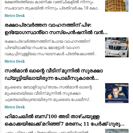
ക്ഷേത്രത്തിലെ കാണിക്ക വഞ്ചികളിൽ നിന്നും
സംഭാവന തുകയിൽ നിന്നും പ്രതിവർഷം 18 കോടി
രൂപയോളം തട്ടിയെടുക്കുന്നുവെന്ന ഗുരുതര
Metro Desk
ആരോപണത്തിൽ സമഗ്ര അന്വേഷണത്തിന്
രക്ഷാപ്രവർത്തന വാഹനത്തിന് പിഴ:
ഉത്തരവിട്ട്
ഉദ്യോഗസ്ഥൻ്റെ സസ്പെൻഷനിൽ വൻ
പ്രതിഷേധം; നടപടി പിൻവലിക്കണമെന്ന് ആവശ്യം
രക്ഷാപ്രവർത്തനത്തിന് പോയ വാഹനത്തിന്
പിഴയിടാക്കിയ സംഭവം മോട്ടോർ വാഹന
വകുപ്പിനുള്ളിലെ സംഘടനകൾ പ്രതിഷേധത്തിൽ.
നടപടി ഉദ്യോഗസ്ഥരുടെ മനോവീര്യം
Metro Desk
തകർക്കുന്നതെന്ന് ഒരു വിഭാഗം ഉദ്യോഗസ്ഥർ.
സൽമാൻ ഖാന്റെ വീടിന് മുന്നിൽ സുരക്ഷാ
നടപടിയിൽ വീഴ്ചയില്ലെന്
ഡ്യൂട്ടിയിലായിരുന്ന പോലീസുകാരൻ
ഹൃദയാഘാതം മൂലം മരിച്ചു
മുംബൈ: ബോളിവുഡ് താരം സൽമാൻ ഖാന്റെ
മുംബൈയിലെ വീടിന് മുന്നിൽ സുരക്ഷാ
ചുമതലയിലുണ്ടായിരുന്ന മുംബൈ പോലീസ്
കോൺസ്റ്റബിൾ ഹൃദയാഘാതത്തെ തുടർന്ന്
Metro Desk
കുഴഞ്ഞുവീണ് മരിച്ചു. മുംബൈ പോലീസ് LA-4
ഹിമാചലിൽ ബസ് 100 അടി താഴ്ചയുള്ള
യൂണിറ്റിലെ ഉദ്യോഗസ്ഥനായ ഗ
കൊക്കയിലേക്ക് മറിഞ്ഞ് 7 മരണം; 11 പേർക്ക് ഗുരുതര
പരിക്ക്
ചമ്പ: ഹിമാചൽ പ്രദേശിലെ ചമ്പ ജില്ലയിൽ