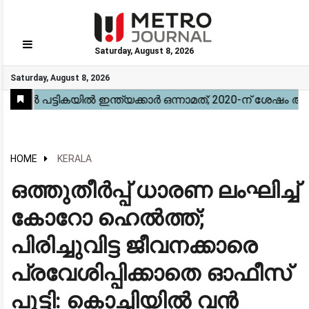
Saturday, August 8, 2026
GO
Saturday, August 8, 2026
Home
Kerala
National
Gulf
World
Sports
Movies
Health
Automobile
Travel
Education
Novel
Business
Technology
Webstory
HOME
KERALA
ഒത്തുതീർപ്പ് ധാരണ ലംഘിച്ച്
കോറോ ഹെൽത്ത്;
പിരിച്ചുവിട്ട ജീവനക്കാരെ
പ്രവേശിപ്പിക്കാതെ ഓഫീസ്
പൂട്ടി: കൊച്ചിയിൽ വൻ