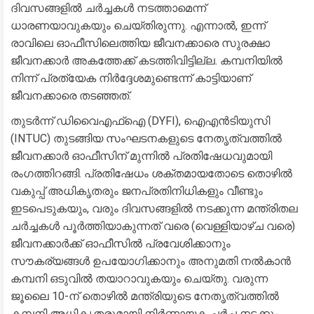
ദിവസങ്ങളിൽ ചർച്ചകൾ നടത്താമെന്ന്
ധാരണയാവുകയും ചെയ്തിരുന്നു. എന്നാൽ, ഇന്ന്
രാവിലെ ഓഫീസിലെത്തിയ ജീവനക്കാരെ സുരക്ഷാ
ജീവനക്കാർ അകത്തേക്ക് കടത്തിവിട്ടില്ല. കമ്പനിയിൽ
നിന്ന് പ്രത്യേക നിർദ്ദേശമുണ്ടെന്ന് കാട്ടിയാണ്
ജീവനക്കാരെ തടഞ്ഞത്.
​തുടർന്ന് ഡിവൈഎഫ്ഐ (DYFI), ഐഎൻടിയുസി
(INTUC) തുടങ്ങിയ സംഘടനകളുടെ നേതൃത്വത്തിൽ
ജീവനക്കാർ ഓഫീസിന് മുന്നിൽ പ്രതിഷേധവുമായി
രംഗത്തിറങ്ങി. പ്രതിഷേധം ശക്തമായതോടെ തൊഴിൽ
വകുപ്പ് അധികൃതരും ജനപ്രതിനിധികളും വീണ്ടും
ഇടപെടുകയും, വരും ദിവസങ്ങളിൽ നടക്കുന്ന മന്ത്രിതല
ചർച്ചകൾ പൂർത്തിയാകുന്നത് വരെ (വെള്ളിയാഴ്ച വരെ)
ജീവനക്കാർക്ക് ഓഫീസിൽ പ്രവേശിക്കാനും
സൗകര്യങ്ങൾ ഉപയോഗിക്കാനും അനുമതി നൽകാൻ
കമ്പനി ഒടുവിൽ തയാറാവുകയും ചെയ്തു. വരുന്ന
ജൂലൈ 10-ന് തൊഴിൽ മന്ത്രിയുടെ നേതൃത്വത്തിൽ
കമ്പനി അധികൃതരുമായി നിർണായക ചർച്ച നടക്കും.