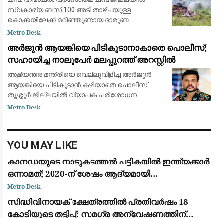
സ്വകാര്യ ബസ് 100 അടി താഴ്ചയുള്ള
കൊക്കയിലേക്ക് മറിഞ്ഞുണ്ടായ ദാരുണ
അപകടത്തിൽ ഏഴ് പേർ കൊല്ലപ്പെട്ടു.
Metro Desk
അപകടത്തിൽ 11 പേർക്ക് ഗുരുതരമായി പരിക്കേറ്റു.
അർജുൻ ആയങ്കിയെ പിടികൂടാനാകാതെ പൊലീസ്;
നിയന്ത്രണം വിട്ട ബസ
സഹായിച്ച നാലുപേർ മലപ്പുറത്ത് അറസ്റ്റിൽ
ആഭ്യന്തര മന്ത്രിയെ വെല്ലുവിളിച്ച അർജുൻ
ആയങ്കിയെ പിടികൂടാൻ കഴിയാതെ പൊലീസ്.
തൃശ്ശൂർ ജില്ലയിൽ വ്യാപക പരിശോധന
തുടരുന്നതിനിടെ, മലപ്പുറത്ത് അർജുന് ഒളിവിൽ
Metro Desk
കഴിയാൻ സഹായിച്ച നാലുപേരെ പൊലീസ് അറസ്റ്റ്
ചെയ്തു. മു
YOU MAY LIKE
കാനഡയുടെ നാടുകടത്തൽ പട്ടികയിൽ ഇന്ത്യക്കാർ
ഒന്നാമത്; 2020-ന് ശേഷം ആദ്യമായി
മെക്സിക്കോയെ മറികടന്നു
Metro Desk
സിദ്ധിവിനായക് ക്ഷേത്രത്തിൽ പ്രതിവർഷം 18
കോടിയുടെ തട്ടിപ്പ്: സമഗ്ര അന്വേഷണത്തിന്