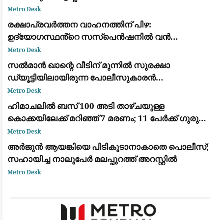
ഉത്തരവിട്ട് ദേവേന്ദ്ര ഫഡ്‌നാവിസ്
Metro Desk
രക്ഷാപ്രവർത്തന വാഹനത്തിന് പിഴ:
ഉദ്യോഗസ്ഥൻ്റെ സസ്പെൻഷനിൽ വൻ
പ്രതിഷേധം; നടപടി പിൻവലിക്കണമെന്ന് ആവശ്യം
Metro Desk
സൽമാൻ ഖാന്റെ വീടിന് മുന്നിൽ സുരക്ഷാ
ഡ്യൂട്ടിയിലായിരുന്ന പോലീസുകാരൻ
ഹൃദയാഘാതം മൂലം മരിച്ചു
Metro Desk
ഹിമാചലിൽ ബസ് 100 അടി താഴ്ചയുള്ള
കൊക്കയിലേക്ക് മറിഞ്ഞ് 7 മരണം; 11 പേർക്ക് ഗുരുതര
പരിക്ക്
Metro Desk
അർജുൻ ആയങ്കിയെ പിടികൂടാനാകാതെ പൊലീസ്;
സഹായിച്ച നാലുപേർ മലപ്പുറത്ത് അറസ്റ്റിൽ
Metro Desk