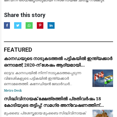
Share this story
FEATURED
കാനഡയുടെ നാടുകടത്തൽ പട്ടികയിൽ ഇന്ത്യക്കാർ
ഒന്നാമത്; 2020-ന് ശേഷം ആദ്യമായി
മെക്സിക്കോയെ മറികടന്നു
ഓട്ടവ: കാനഡയിൽ നിന്ന് നാടുകടത്തപ്പെടുന്ന
വിദേശികളുടെ പട്ടികയിൽ ഇന്ത്യക്കാർ
ഒന്നാമതെത്തി. കനേഡിയൻ ബോർഡർ
സർവീസസ് ഏജൻസി (CBSA) പുറത്തുവിട്ട പുതിയ
Metro Desk
കണക്കുകൾ പ്രകാരം 3,323 ഇന്ത്യൻ
സിദ്ധിവിനായക് ക്ഷേത്രത്തിൽ പ്രതിവർഷം 18
പൗരന്മാർക്കാണ് കാനഡ നാടുക
കോടിയുടെ തട്ടിപ്പ്: സമഗ്ര അന്വേഷണത്തിന്
ഉത്തരവിട്ട് ദേവേന്ദ്ര ഫഡ്‌നാവിസ്
മുംബൈ: പ്രശസ്തമായ മുംബൈ സിദ്ധിവിനായക്