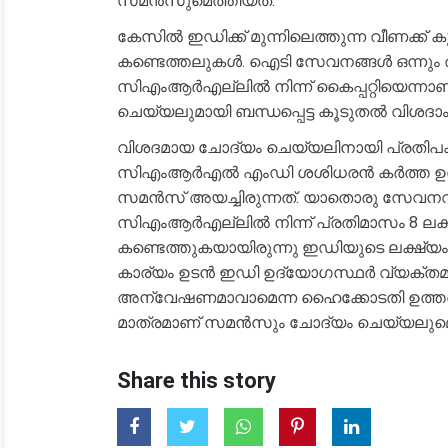
സമൻസുമെത്തിയത്.
കേസിൽ ഇഡിക്ക് മുന്നിലെത്തുന്ന വീണക്ക
കണ്ടെത്തലുകൾ. ഐടി സേവനങ്ങൾ ഒന്നും 
സിഎംആർഎല്ലിൽ നിന്ന് കൈപ്പറ്റിയെന്നാണ
ചെയ്യലുമായി ബന്ധപ്പെട്ട കൂടുതൽ വിശദാംശ
വിശദമായ ചോദ്യം ചെയ്യലിനായി പ്രതിപക്
സിഎംആർഎൽ എംഡി ശശിധരൻ കർത്ത ഉൾപ്പെ
സമൻസ് അയച്ചിരുന്നത്. യാതൊരു സേവനവു
സിഎംആർഎല്ലിൽ നിന്ന് പ്രതിമാസം 8 ലക്ഷം
കണ്ടെത്തുകയായിരുന്നു ഇഡിയുടെ ലക്ഷ്യം.
കാര്യം ഉടൻ ഇഡി ഉദ്യോഗസ്ഥർ വ്യക്തമാ
അന്വേഷണമാവാമെന്ന ഹൈക്കോടതി ഉത്തരവ
മാത്രമാണ് സമൻസും ചോദ്യം ചെയ്യലുമെന്
Share this story