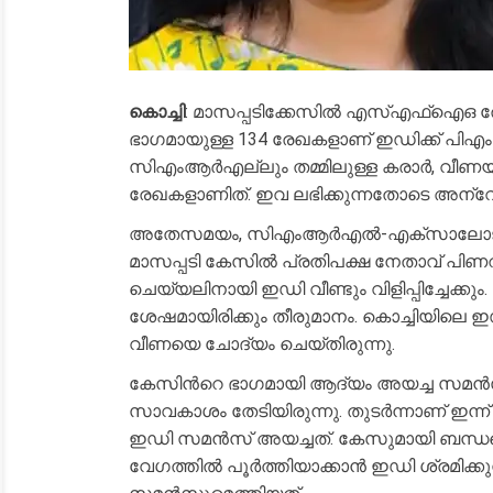
കൊച്ചി
: മാസപ്പടിക്കേസിൽ എസ്എഫ്ഐഒ രേഖക
ഭാഗമായുള്ള 134 രേഖകളാണ് ഇഡിക്ക് പിഎ
സിഎംആർഎല്ലും തമ്മിലുള്ള കരാർ, വീണയ
രേഖകളാണിത്. ഇവ ലഭിക്കുന്നതോടെ അന്വേ
അതേസമയം, സിഎംആർഎൽ-എക്സാലോജിക് സാ
മാസപ്പടി കേസിൽ പ്രതിപക്ഷ നേതാവ് പി
ചെയ്യലിനായി ഇഡി വീണ്ടും വിളിപ്പിച്ചേക്ക
ശേഷമായിരിക്കും തീരുമാനം. കൊച്ചിയിലെ 
വീണയെ ചോദ്യം ചെയ്തിരുന്നു.
കേസിന്‍റെ ഭാഗമായി ആദ്യം അയച്ച സമൻസി
സാവകാശം തേടിയിരുന്നു. തുടർന്നാണ് ഇന
ഇഡി സമൻസ് അയച്ചത്. കേസുമായി ബന്ധപ്
വേഗത്തിൽ പൂർത്തിയാക്കാൻ ഇഡി ശ്രമിക്കു