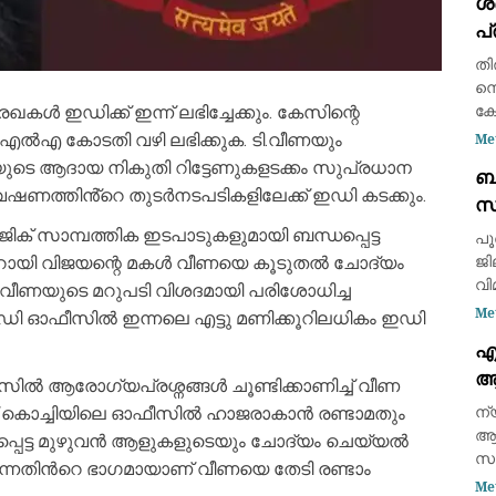
ശബ
വി
പ്
അസ
കൈ
തി
നെ
ൾ ഇഡിക്ക് ഇന്ന് ലഭിച്ചേക്കും. കേസിന്റെ
കേ
പ്
ംഎൽഎ കോടതി വഴി ലഭിക്കുക. ടി.വീണയും
Me
അം
ുടെ ആദായ നികുതി റിട്ടേണുകളടക്കം സുപ്രധാന
ബ
തി
ഷണത്തിൻ്റെ തുടർനടപടികളിലേക്ക് ഇഡി കടക്കും.
സ
നി
ത
മ്പത്തിക ഇടപാടുകളുമായി ബന്ധപ്പെട്ട
പൂ
ണറായി വിജയന്റെ മകൾ വീണയെ കൂടുതൽ ചോദ്യം
ജി
വി
ും. വീണയുടെ മറുപടി വിശദമായി പരിശോധിച്ച
ഏവ
Me
ഇഡി ഓഫീസിൽ ഇന്നലെ എട്ടു മണിക്കൂറിലധികം ഇഡി
വി
എ
ഏവ
ആക
കമ
ൽ ആരോഗ്യപ്രശ്നങ്ങൾ ചൂണ്ടിക്കാണിച്ച് വീണ
പര
പൈ
്ന് കൊച്ചിയിലെ ഓഫീസിൽ ഹാജരാകാൻ രണ്ടാമതും
ന്
പോ
ആക
പെട്ട മുഴുവൻ ആളുകളുടെയും ചോദ്യം ചെയ്യൽ
സം
ന്നതിന്‍റെ ഭാഗമായാണ് വീണയെ തേടി രണ്ടാം
ഡ്
Me