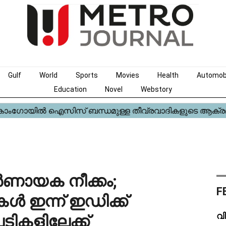
Gulf
World
Sports
Movies
Health
Automob
Education
Novel
Webstory
ർണായക നീക്കം;
F
ഇന്ന് ഇഡിക്ക്
വി
പടികളിലേക്ക്