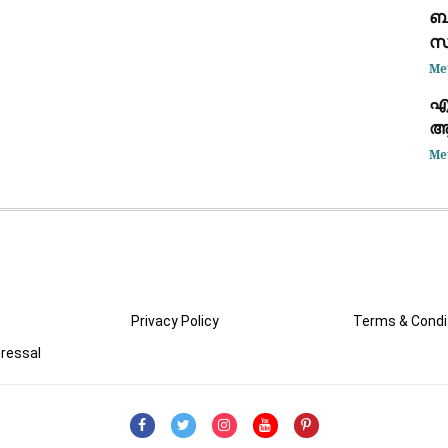
ബ
സ
ത
Me
എ
ആക
പൈ
Me
പോ
Privacy Policy
Terms & Condi
ressal