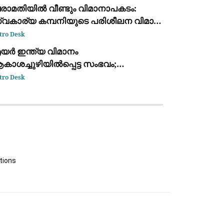
രാമതിയിൽ വീണ്ടും വിമാനാപകടം:
്വകാര്യ കമ്പനിയുടെ പരിശീലന വിമാനം
കർന്നുവീണു; ആളപായമില്ല
tro Desk
യർ ഇന്ത്യ വിമാനം
ാശച്ചുഴിയിൽപ്പെട്ട സംഭവം;
ലറ്റുമാരിൽ ഒരാളുടെ ഡ്രഗ് ടെസ്റ്റ് ഫലം
tro Desk
സിറ്റീവ്
tions