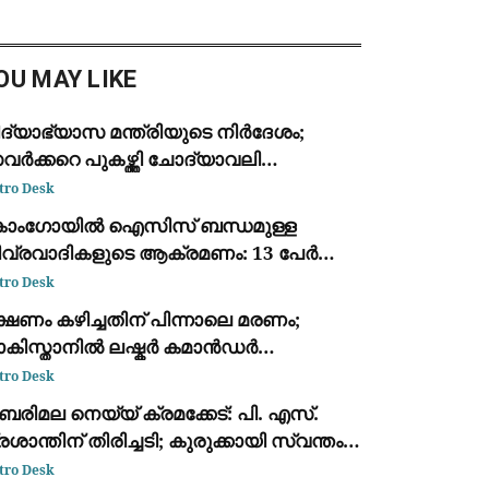
പ്പോർട്ട്. ഇനി ഒരു ഫലം കൂടി
ാനുള്ളതിനാൽ ഇതിനെ
ഥിരീകരണമായി
OU MAY LIKE
ക്കാക്കാനാകില്ല.
ദ്യാഭ്യാസ മന്ത്രിയുടെ നിർദേശം;
ർക്കറെ പുകഴ്ത്തി ചോദ്യാവലി
യാറാക്കിയ അധ്യാപകന് സസ്പെൻഷൻ
tro Desk
ോംഗോയിൽ ഐസിസ് ബന്ധമുള്ള
ീവ്രവാദികളുടെ ആക്രമണം: 13 പേർ
ല്ലപ്പെട്ടു; വീടുകൾ കത്തിച്ചു
tro Desk
്ഷണം കഴിച്ചതിന് പിന്നാലെ മരണം;
ാകിസ്താനിൽ ലഷ്കർ കമാൻഡർ
ല്ലപ്പെട്ടു
tro Desk
രിമല നെയ്യ് ക്രമക്കേട്: പി. എസ്.
രശാന്തിന് തിരിച്ചടി; കുരുക്കായി സ്വന്തം
പ്പടയിലെ കുറിപ്പ്
tro Desk