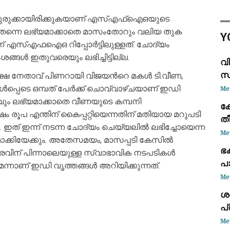
റി
വര
് കുരുക്കായിരിക്കുകയാണ് എസ്എഫ്ഐഒയുടെ
സ്
തന്നെ ലഭ്യമാക്കാതെ മാസംതോറും വലിയ തുക
Y
കണ
് എസ്എഫഐഒ റിപ്പോർട്ടിലുള്ളത്. ചോദ്യം
ങ്ങൾ ഇതുവരെയും ലഭിച്ചിട്ടില്ല.
വി
സവ
ഷ നേതാവ് പിണറായി വിജയന്‍റെ മകൾ ടി.വീണ,
ത
ടെ ഒമ്പത് പേർക്ക് ചൊവ്വാഴ്ചയാണ് ഇഡി
Me
ം ലഭ്യമാക്കാതെ വീണയുടെ കമ്പനി
ക
 രൂപ എന്തിന് കൈപ്പറ്റിയെന്നതിന് മതിയായ മറുപടി
ത
 ഇത് ഇന്ന് നടന്ന ചോദ്യം ചെയ്യലിൽ ലഭിച്ചോയെന്ന
കൊ
Me
ക്കിയേക്കും. അതേസമയം, മാസപ്പടി കേസിൽ
ഭക
ിന് പിന്നാലെയുള്ള സ്വാഭാവിക നടപടികൾ
പ
നാണ് ഇഡി വൃത്തങ്ങൾ അറിയിക്കുന്നത്.
കൊ
Me
ശബ
പ്
കൈ
Me