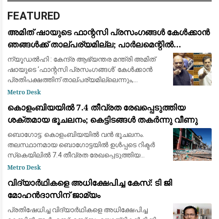
FEATURED
അമിത് ഷായുടെ ഫാന്റസി പ്രസംഗങ്ങൾ കേൾക്കാൻ
ഞങ്ങൾക്ക് താല്പര്യമില്ല; പാർലമെന്റിൽ
സഹകരിക്കുന്നതിനായി മൂന്ന് നിബന്ധനകൾ
ന്യൂഡൽഹി : കേന്ദ്ര ആഭ്യന്തര മന്ത്രി അമിത്
മുന്നോട്ടുവെച്ച് രാഹുൽ ഗാന്ധി
ഷായുടെ ‘ഫാന്റസി പ്രസംഗങ്ങൾ’ കേൾക്കാൻ
പ്രതിപക്ഷത്തിന് താല്പര്യമില്ലെന്നും,
രാജ്യത്തെ ഞെട്ടിച്ച സംഭവങ്ങളിൽ വ്യക്തമായ
Metro Desk
മറുപടിയും നടപടിയുമാണ് വേണ്ടതെന്നും
കൊളംബിയയിൽ 7.4 തീവ്രത രേഖപ്പെടുത്തിയ
വ്യക്താ
ശക്തമായ ഭൂചലനം; കെട്ടിടങ്ങൾ തകർന്നു വീണു
ബൊഗോട്ട: കൊളംബിയയില്‍ വന്‍ ഭൂചലനം.
തലസ്ഥാനമായ ബൊഗോട്ടയില്‍ ഉള്‍പ്പടെ റിക്ടര്‍
സ്‌കെയിലില്‍ 7.4 തീവ്രത രേഖപ്പെടുത്തിയ
ഭൂചലനമാണ് ഉണ്ടായതെന്ന് യുണൈറ്റഡ് സ്‌റ്റേറ്റ്
Metro Desk
ജിയോളജിക്കല്‍ സര്‍വേയുടെ റിപ്പോര്‍ട്ട
വിദ്യാർഥികളെ അധിക്ഷേപിച്ച കേസ്: ടി ജി
മോഹൻദാസിന് ജാമ്യം
പ്രതിഷേധിച്ച വിദ്യാർഥികളെ അധിക്ഷേപിച്ച