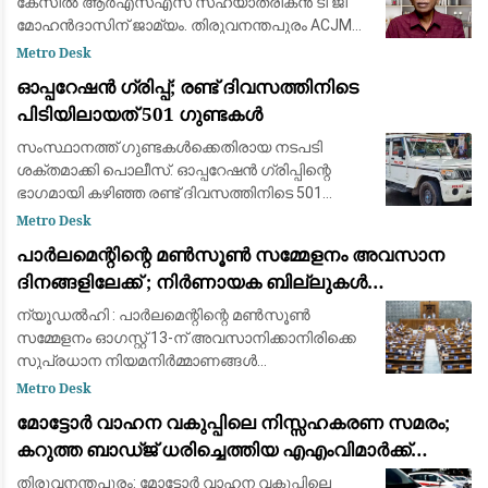
കേസിൽ ആർഎസ്എസ് സഹയാത്രികൻ ടി ജി
മോഹൻദാസിന് ജാമ്യം. തിരുവനന്തപുരം ACJM
കോടതി ജാമ്യം അനുവദിച്ചു.
Metro Desk
ഉപാധികളോടെയാണ് ജാമ്യം അനുവദിച്ചത്.
ഓപ്പറേഷൻ ഗ്രിപ്പ്; രണ്ട് ദിവസത്തിനിടെ
സമരം ചെയ്ത വിദ്യാർത്ഥിനികൾ ഉൾപ
പിടിയിലായത് 501 ഗുണ്ടകൾ
സംസ്ഥാനത്ത് ഗുണ്ടകൾക്കെതിരായ നടപടി
ശക്തമാക്കി പൊലീസ്. ഓപ്പറേഷൻ ഗ്രിപ്പിന്റെ
ഭാഗമായി കഴിഞ്ഞ രണ്ട് ദിവസത്തിനിടെ 501
ഗുണ്ടകളെയാണ് പിടികൂടിയത്. ഗുണ്ടകളെയും
Metro Desk
സഹായികളെയും സാമ്പത്തിക
പാർലമെന്റിന്റെ മൺസൂൺ സമ്മേളനം അവസാന
സ്രോതസ്സുകളെയും പൊലീസ് ന
ദിനങ്ങളിലേക്ക് ; നിർണായക ബില്ലുകൾ
പാസാക്കാൻ കേന്ദ്ര സർക്കർ നിക്കം
ന്യൂഡൽഹി : പാർലമെന്റിന്റെ മൺസൂൺ
സമ്മേളനം ഓഗസ്റ്റ് 13-ന് അവസാനിക്കാനിരിക്കെ
സുപ്രധാന നിയമനിർമ്മാണങ്ങൾ
നടപ്പിലാക്കുന്നതിനെച്ചൊല്ലി ഭരണ-പ്രതിപക്ഷ
Metro Desk
തർക്കം രൂക്ഷമാകുന്നു. സഭയിൽ ഉയർന്ന വിവിധ
മോട്ടോർ വാഹന വകുപ്പിലെ നിസ്സഹകരണ സമരം;
രാഷ്ട്രീയ വിഷയങ
കറുത്ത ബാഡ്ജ് ധരിച്ചെത്തിയ എഎംവിമാർക്ക്
മെമ്മോ അയച്ച് ഗതാഗത കമ്മീഷണർ
തിരുവനന്തപുരം: മോട്ടോർ വാഹന വകുപ്പിലെ