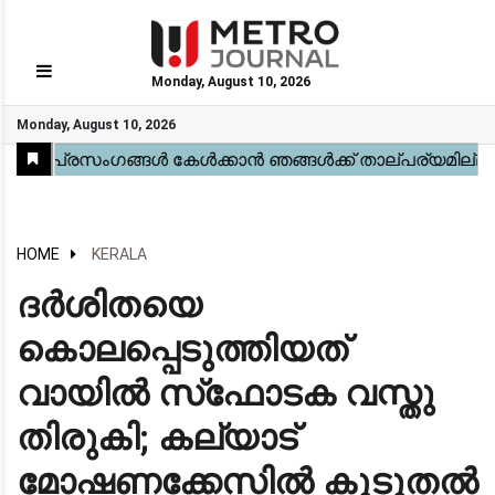
Monday, August 10, 2026
GO
Monday, August 10, 2026
Home
Kerala
National
Gulf
World
Sports
Movies
Health
Automobile
Travel
Education
Novel
Business
Technology
Webstory
HOME
KERALA
ദർശിതയെ
കൊലപ്പെടുത്തിയത്
വായിൽ സ്‌ഫോടക വസ്തു
തിരുകി; കല്യാട്
മോഷണക്കേസിൽ കൂടുതൽ