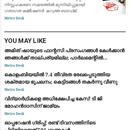
നിസ്സഹകരണ സമരത്തിൽ മുന്നിയിപ്പുമായി
ഗതാഗത കമ്മീഷണർ. കറുത്ത ബാഡ്ജ്
യൂണിഫോമിൽ ധരിച്ച എഎംവിമാർക്കാണ് മെമ്മോ
Metro Desk
അയച്ചു. യൂണിഫോം കോഡിൻ്റെ
ലംഘനമാണെന്ന് ചൂട്ടിക്കാട്ടിയാണ്
YOU MAY LIKE
അമിത് ഷായുടെ ഫാന്റസി പ്രസംഗങ്ങൾ കേൾക്കാൻ
ഞങ്ങൾക്ക് താല്പര്യമില്ല; പാർലമെന്റിൽ
സഹകരിക്കുന്നതിനായി മൂന്ന് നിബന്ധനകൾ
Metro Desk
മുന്നോട്ടുവെച്ച് രാഹുൽ ഗാന്ധി
കൊളംബിയയിൽ 7.4 തീവ്രത രേഖപ്പെടുത്തിയ
ശക്തമായ ഭൂചലനം; കെട്ടിടങ്ങൾ തകർന്നു വീണു
Metro Desk
വിദ്യാർഥികളെ അധിക്ഷേപിച്ച കേസ്: ടി ജി
മോഹൻദാസിന് ജാമ്യം
Metro Desk
ഓപ്പറേഷൻ ഗ്രിപ്പ്; രണ്ട് ദിവസത്തിനിടെ
പിടിയിലായത് 501 ഗുണ്ടകൾ