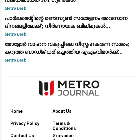
Metro Desk
പാർലമെന്റിന്റെ മൺസൂൺ സമ്മേളനം അവസാന
ദിനങ്ങളിലേക്ക് ; നിർണായക ബില്ലുകൾ
പാസാക്കാൻ കേന്ദ്ര സർക്കർ നിക്കം
Metro Desk
മോട്ടോർ വാഹന വകുപ്പിലെ നിസ്സഹകരണ സമരം;
കറുത്ത ബാഡ്ജ് ധരിച്ചെത്തിയ എഎംവിമാർക്ക്
മെമ്മോ അയച്ച് ഗതാഗത കമ്മീഷണർ
Metro Desk
Home
About Us
Privacy Policy
Terms &
Conditions
Contact Us
Grievance