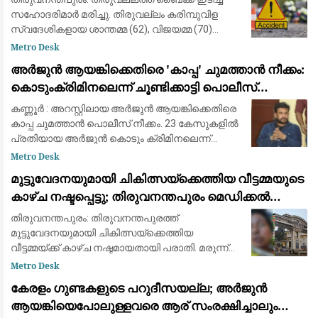
സഹോദരിമാര്‍ മരിച്ചു. തിരുവല്ലം കരിമ്പുവിള
സ്വദേശികളായ ശാന്തമ്മ (62), വിജയമ്മ (70)
എന്നിവരാണ് മരിച്ചത്. ഇന്ന് രാവിലെ തിരുവല്ലം
Metro Desk
ബൈപാസ് റോഡില്‍ കരിമ്പുവിള ജങ്ഷ
അർജുൻ ആയങ്കിക്കെതിരെ 'കാപ്പ' ചുമത്താൻ നീക്കം:
കൊടുംക്രിമിനലെന്ന് ചൂണ്ടിക്കാട്ടി പൊലീസ്
റിപ്പോർട്ട് നൽകും
കണ്ണൂർ : അറസ്റ്റിലായ അർജുൻ ആയങ്കിക്കെതിരെ
കാപ്പ ചുമത്താൻ പൊലീസ് നീക്കം. 23 കേസുകളിൽ
പ്രതിയായ അർജുൻ കൊടും ക്രിമിനലെന്ന്
പൊലീസ് റിപ്പോർട്ട് നൽകും. അർജുനെതിരെ രണ്ട്
Metro Desk
വധ ശ്രമക്കേസുകളും, ആയുധം ഉപയോഗിച്ച് മ
മുട്ടുവേദനയുമായി ചികിത്സയ്ക്കെത്തിയ വീട്ടമ്മയുടെ
കാഴ്ച നഷ്ടപ്പെട്ടു; തിരുവനന്തപുരം മെഡിക്കൽ
കോളെജ് ഡോക്റ്റർക്കെതിരേ പരാതി
തിരുവനന്തപുരം: തിരുവനന്തപുരത്ത്
മുട്ടുവേദനയുമായി ചികിത്സയ്ക്കെത്തിയ
വീട്ടമ്മയ്ക്ക് കാഴ്ച നഷ്ടമായതായി പരാതി. മരുന്ന്
മാറി നൽകിയെന്നാരോപിച്ച് തിരുവനന്തപുരം
Metro Desk
മെഡിക്കൽ കോളെജിലെ ഡോക്റ്റർ ജേക്കബ്
കേരളം ഗുണ്ടകളുടെ പറുദീസയല്ല; അർജുൻ
ആന്‍റണിക്ക
ആയങ്കിയെപോലുള്ളവരെ ആര് സംരക്ഷിച്ചാലും