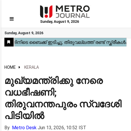
Sunday, August 9, 2026
GO
Sunday, August 9, 2026
Home
Kerala
National
Gulf
World
Sports
Movies
Health
Automobile
Travel
Education
Novel
Business
Technology
Webstory
HOME
KERALA
മുഖ്യമന്ത്രിക്കു നേരെ
വധഭീഷണി;
തിരുവനന്തപുരം സ്വദേശി
പിടിയിൽ
By
Metro Desk
Jun 13, 2026, 10:52 IST