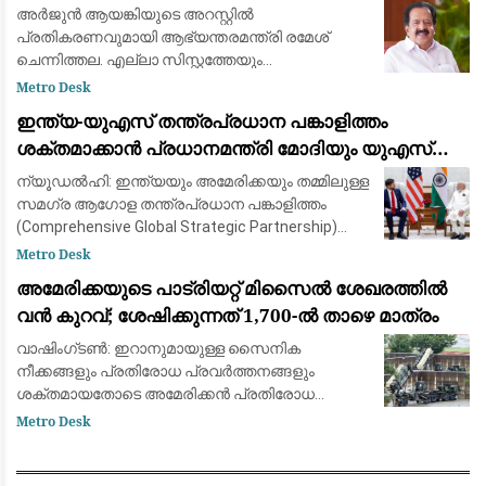
കാര്യമില്ല: രമേശ് ചെന്നിത്തല
അർജുൻ ആയങ്കിയുടെ അറസ്റ്റിൽ
പ്രതികരണവുമായി ആഭ്യന്തരമന്ത്രി രമേശ്
ചെന്നിത്തല. എല്ലാ സിസ്റ്റത്തേയും
വെല്ലുവിളിക്കുന്ന ഗുണ്ടയ്ക്ക് ഇതാണ് അനുഭവം.
Metro Desk
കേരളം ഗുണ്ടകളുടെ പറുദീസയല്ല.
ഇന്ത്യ-യുഎസ് തന്ത്രപ്രധാന പങ്കാളിത്തം
സ്വൈര്യജീവിതം അപകടത്തിലാക്കുന
ശക്തമാക്കാൻ പ്രധാനമന്ത്രി മോദിയും യുഎസ്
വൈസ് പ്രസിഡന്റ് ജെ.ഡി. വാൻസും ചർച്ച നടത്തി
ന്യൂഡൽഹി: ഇന്ത്യയും അമേരിക്കയും തമ്മിലുള്ള
സമഗ്ര ആഗോള തന്ത്രപ്രധാന പങ്കാളിത്തം
(Comprehensive Global Strategic Partnership)
കൂടുതൽ ശക്തമാക്കുന്നതിനായി പ്രധാനമന്ത്രി
Metro Desk
നരേന്ദ്ര മോദിയും യുഎസ് വൈസ് പ്രസിഡ
അമേരിക്കയുടെ പാട്രിയറ്റ് മിസൈൽ ശേഖരത്തിൽ
വൻ കുറവ്; ശേഷിക്കുന്നത് 1,700-ൽ താഴെ മാത്രം
വാഷിംഗ്ടൺ: ഇറാനുമായുള്ള സൈനിക
നീക്കങ്ങളും പ്രതിരോധ പ്രവർത്തനങ്ങളും
ശക്തമായതോടെ അമേരിക്കൻ പ്രതിരോധ
സേനയുടെ പക്കലുള്ള പാട്രിയറ്റ്
Metro Desk
വ്യോമപ്രതിരോധ മിസൈൽ (Patriot Interceptor
Missile) ശേഖരം വൻതോതിൽ കുറഞ്ഞത