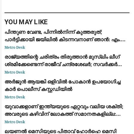
നിരക്ക് ഈടാക്കില്ലെന്ന് കേന്ദ്ര സർക്കാർ.
എന്നാൽ, വ്യാപാ
YOU MAY LIKE
പിന്തുണ വേണ്ട, പിന്നിൽനിന്ന് കുത്തരുത്;
പാർട്ടിക്കായി ജയിലിൽ കിടന്നവനാണ് ഞാൻ: എം.വി.
ജയരാജന് മറുപടിയുമായി അർജുൻ ആയങ്കി
Metro Desk
രാജ്യത്തിന്റെ ചരിത്രം തിരുത്താൻ മുസ്ലിം ലീഗ്
ശ്രമിക്കേണ്ടെന്ന് രാജീവ് ചന്ദ്രശേഖർ; സവർക്കർ
ചോദ്യ വിവാദത്തിൽ ശക്തമായ പ്രതികരണം
Metro Desk
അർജുൻ ആയങ്കി ഒളിവിൽ പോകാൻ ഉപയോഗിച്ച
കാർ പൊലീസ് കസ്റ്റഡിയിൽ
Metro Desk
യുവാക്കളാണ് ഇന്ത്യയുടെ ഏറ്റവും വലിയ ശക്തി;
അവരുടെ കഴിവിന് ലോകത്ത് സമാനതകളില്ല:
രാഹുൽ ഗാന്ധി
Metro Desk
ലയണൽ മെസിയുടെ പിതാവ് ഹോർഹെ മെസി