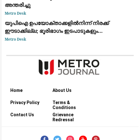
അന്തരിച്ചു
Metro Desk
യുപിഐ ഉപയോക്താക്കളിൽനിന്ന് നിരക്ക്
ഈടാക്കില്ല; ഭൂരിഭാഗം ഇടപാടുകളും
വ്യാപാരികൾക്കും സൗജന്യമായി തുടരുമെന്ന്
Metro Desk
കേന്ദ്ര സർക്കാർ
Home
About Us
Privacy Policy
Terms &
Conditions
Contact Us
Grievance
Redressal