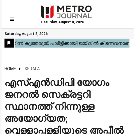
Saturday, August 8, 2026
GO
Saturday, August 8, 2026
Home
Kerala
National
Gulf
World
Sports
Movies
Health
Automobile
Travel
Education
Novel
Business
Technology
Webstory
HOME
KERALA
എസ്എൻഡിപി യോഗം
ജനറൽ സെക്രട്ടറി
സ്ഥാനത്ത് നിന്നുള്ള
അയോഗ്യത;
വെള്ളാപ്പള്ളിയുടെ അപ്പീൽ