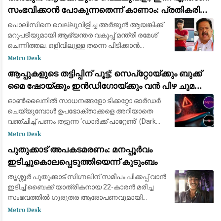
കൊലപാതക പദ്ധത
സംഭവിക്കാന്‍ പോകുന്നതെന്ന് കാണാം: പ്രതികരിച്ച്
രമേശ് ചെന്നിത്തല
പൊലീസിനെ വെല്ലുവിളിച്ച അര്‍ജുന്‍ ആയങ്കിക്ക്
മറുപടിയുമായി ആഭ്യന്തര വകുപ്പ് മന്ത്രി രമേശ്
ചെന്നിത്തല. ഒളിവിലുള്ള തന്നെ പിടിക്കാന്‍
പറ്റുമെങ്കില്‍ പിടിക്ക് എന്ന അര്‍ജുന്റെ
Metro Desk
വെല്ലുവിളിക്ക് ഇനി എന്താണ് സംഭ
ആപ്പുകളുടെ തട്ടിപ്പിന് പൂട്ട്; സെപ്റ്റോയ്ക്കും ബുക്ക്
മൈ ഷോയ്ക്കും ഇൻഡിഗോയ്ക്കും വൻ പിഴ ചുമത്തി
കേന്ദ്രം
ഓൺലൈനിൽ സാധനങ്ങളോ ടിക്കറ്റോ ഓർഡർ
ചെയ്യുമ്പോൾ ഉപഭോക്താക്കളെ അറിയാതെ
വഞ്ചിച്ച് പണം തട്ടുന്ന ‘ഡാർക്ക് പാറ്റേൺ’ (Dark
Patterns) തന്ത്രങ്ങൾക്കെതിരെ കേന്ദ്ര
Metro Desk
സർക്കാരിന്റെ കടുത്ത നടപടി. പ്രമുഖ
പുതുക്കാട് അപകടമരണം: മനപ്പൂർവം
ഓൺലൈൻ ഡെലിവറി
ഇടിച്ചുകൊലപ്പെടുത്തിയെന്ന് കുടുംബം
തൃശ്ശൂർ പുതുക്കാട് സിഗ്നലിന് സമീപം പിക്കപ്പ് വാൻ
ഇടിച്ച് ബൈക്ക് യാത്രികനായ 22-കാരൻ മരിച്ച
സംഭവത്തിൽ ഗുരുതര ആരോപണവുമായി
കുടുംബം. റോഡിലുണ്ടായ വാക്കുതർക്കത്തെ
Metro Desk
തുടർന്ന് റിജാസ് സഞ്ചരിച്ചിരുന്ന ബൈക്കിൽ പിക