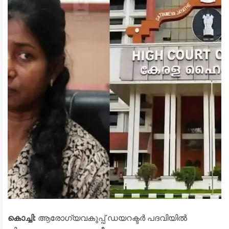
കൊച്ചി:
ആരോഗ്യവകുപ്പ് ഡയറക്ടര്‍ പദവിയില്‍