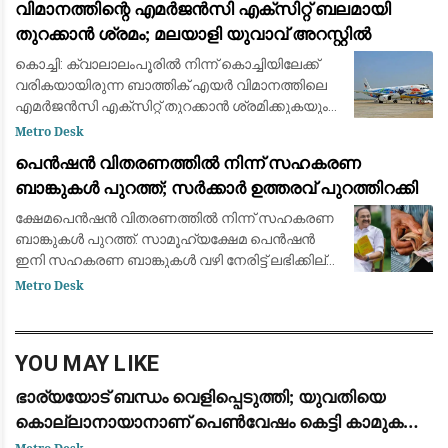
വിമാനത്തിന്റെ എമർജൻസി എക്സിറ്റ് ബലമായി
തുറക്കാൻ ശ്രമം; മലയാളി യുവാവ് അറസ്റ്റിൽ
കൊച്ചി: ക്വാലാലംപൂരിൽ നിന്ന് കൊച്ചിയിലേക്ക്
വരികയായിരുന്ന ബാത്തിക് എയർ വിമാനത്തിലെ
എമർജൻസി എക്സിറ്റ് തുറക്കാൻ ശ്രമിക്കുകയും
അതിന്റെ ജനൽ പാളിക്ക് കേടുപാടുകൾ
Metro Desk
വരുത്തുകയും ചെയ്ത യാത്രക്കാരനെ പോലീസ്
പെൻഷൻ വിതരണത്തിൽ നിന്ന് സഹകരണ
അറസ്റ
ബാങ്കുകൾ പുറത്ത്; സർക്കാർ ഉത്തരവ് പുറത്തിറക്കി
ക്ഷേമപെൻഷൻ വിതരണത്തിൽ നിന്ന് സഹകരണ
ബാങ്കുകൾ പുറത്ത്. സാമൂഹ്യക്ഷേമ പെൻഷൻ
ഇനി സഹകരണ ബാങ്കുകൾ വഴി നേരിട്ട് ലഭിക്കില്ല.
പെൻഷൻ വിതരണത്തിൽ നിന്ന് സഹകരണ
Metro Desk
ബാങ്കുകളെ ഒഴിവാക്കി സർക്കാർ ഉത്തരവ്
പുറത്തിറക്കി. പെൻ
YOU MAY LIKE
ഭാര്യയോട് ബന്ധം വെളിപ്പെടുത്തി; യുവതിയെ
കൊല്ലാനായാനാണ് പെൺവേഷം കെട്ടി കാമുകൻ
ഗുരുവായൂരിലെത്തിയതെന്ന് പോലീസ്