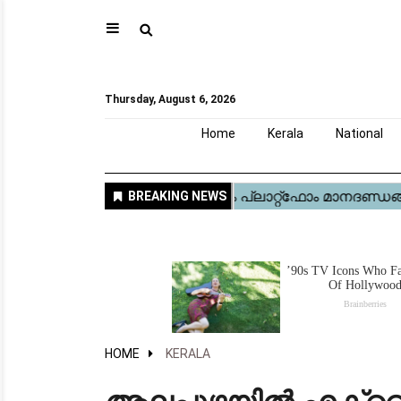
⚲
Home
Kerala
National
Gulf
World
Sports
Movies
Health
Automobile
Travel
Education
Novel
Business
Technology
Webstory
Thursday, August 6, 2026
Home
Kerala
National
HOME
KERALA