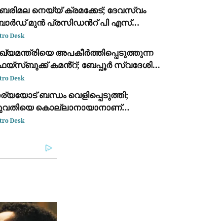
ർട്ട് പ്രഖ്യാപിച്ചു
ബരിമല നെയ്യ് ക്രമക്കേട്; ദേവസ്വം
ോർഡ് മുൻ പ്രസിഡന്‍റ് പി എസ്
രശാന്തും, അജികുമാറും, മുരാരി
tro Desk
ബുവും പ്രതി പട്ടികയില്‍
ഖ്യമന്ത്രിയെ അപകീർത്തിപ്പെടുത്തുന്ന
യ്സ്ബുക്ക് കമൻ്റ്; ബേപ്പൂർ സ്വദേശി
സ്റ്റിൽ
tro Desk
ര്യയോട് ബന്ധം വെളിപ്പെടുത്തി;
ുവതിയെ കൊല്ലാനായാനാണ്
െൺവേഷം കെട്ടി കാമുകൻ
tro Desk
ുരുവായൂരിലെത്തിയതെന്ന് പോലീസ്