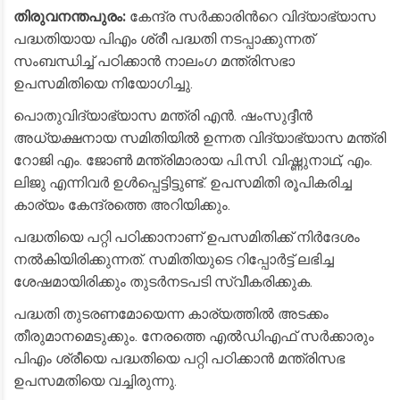
തിരുവനന്തപുരം:
കേന്ദ്ര സർക്കാരിന്‍റെ വിദ‍്യാഭ‍്യാസ
പദ്ധതിയായ പിഎം ശ്രീ പദ്ധതി നടപ്പാക്കുന്നത്
സംബന്ധിച്ച് പഠിക്കാൻ നാലംഗ മന്ത്രിസഭാ
ഉപസമിതിയെ നിയോഗിച്ചു.
പൊതുവിദ‍്യാഭ‍്യാസ മന്ത്രി എൻ. ഷംസുദ്ദീൻ
അധ‍്യക്ഷനായ സമിതിയിൽ ഉന്നത വിദ‍്യാഭ‍്യാസ മന്ത്രി
റോജി എം. ജോൺ മന്ത്രിമാരായ പി.സി. വിഷ്ണുനാഥ്, എം.
ലിജു എന്നിവർ ഉൾപ്പെട്ടിട്ടുണ്ട്. ഉപസമിതി രൂപികരിച്ച
കാര‍്യം കേന്ദ്രത്തെ അറിയിക്കും.
പദ്ധതിയെ പറ്റി പഠിക്കാനാണ് ഉപസമിതിക്ക് നിർദേശം
നൽകിയിരിക്കുന്നത്. സമിതിയുടെ റിപ്പോർട്ട് ലഭിച്ച
ശേഷമായിരിക്കും തുടർനടപടി സ്വീകരിക്കുക.
പദ്ധതി തുടരണമോയെന്ന കാര‍്യത്തിൽ അടക്കം
തീരുമാനമെടുക്കും. നേരത്തെ എൽഡിഎഫ് സർക്കാരും
പിഎം ശ്രീയെ പദ്ധതിയെ പറ്റി പഠിക്കാൻ മന്ത്രിസഭ
ഉപസമതിയെ വച്ചിരുന്നു.