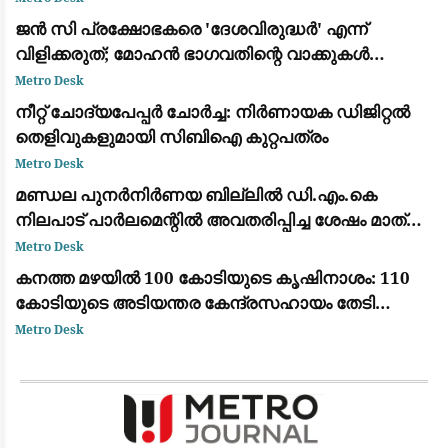
​ജൻ സി പ്രക്ഷോഭകരെ 'ദേശവിരുദ്ധർ' എന്ന്
വിളിക്കരുത്; മോഹൻ ഭാഗവതിന്റെ വാക്കുകൾ
ബിജെപി കേൾക്കണം: അഭിജിത്ത് ദീപ്കേ
Metro Desk
നീറ്റ് ചോദ്യപേപ്പർ ചോർച്ച: നിർണായക ഡിജിറ്റൽ
തെളിവുകളുമായി സിബിഐ കുറ്റപത്രം
Metro Desk
മണ്ഡല പുനർനിർണയ ബില്ലിൽ ഡി.എം.കെ
നിലപാട് പാർലമെന്റിൽ അവതരിപ്പിച്ച ശേഷം മാത്രം:
ആർ.എസ്. ഭാരതി
Metro Desk
കനത്ത മഴയിൽ 100 കോടിയുടെ കൃഷിനാശം: 110
കോടിയുടെ അടിയന്തര കേന്ദ്രസഹായം തേടി
കേരളം
Metro Desk