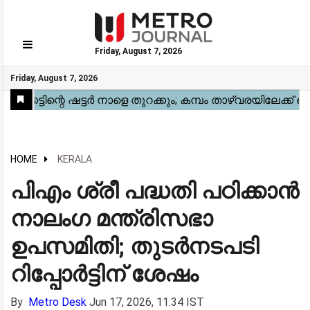
Friday, August 7, 2026
GO
Friday, August 7, 2026
Home
Kerala
National
Gulf
World
Sports
Movies
Health
Automobile
Travel
Education
Novel
Business
Technology
Webstory
HOME
KERALA
പിഎം ശ്രീ പദ്ധതി പഠിക്കാൻ
നാലംഗ മന്ത്രിസഭാ
ഉപസമിതി; തുടർനടപടി
റിപ്പോർട്ടിന് ശേഷം
By
Metro Desk
Jun 17, 2026, 11:34 IST