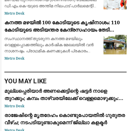
ഡി.എം.കെ-യുടെ അന്തിമ നിലപാട് പാർലമെന്റിൽ
ബിൽ ഔദ്യോഗികമായി അവതരിപ്പിച്ച ശേഷം
Metro Desk
മാത്രമേ തീരുമാനിക്കൂ എന്ന് സംഘാടക
കനത്ത മഴയിൽ 100 കോടിയുടെ കൃഷിനാശം: 110
സെക്രട്ടറിയു
കോടിയുടെ അടിയന്തര കേന്ദ്രസഹായം തേടി
കേരളം
സംസ്ഥാനത്ത് തുടരുന്ന കനത്ത മഴയിലും
വെള്ളപ്പൊക്കത്തിലും കാർഷിക മേഖലയിൽ വൻ
നാശനഷ്ടം. പ്രാഥമിക കണക്കുകൾ പ്രകാരം
സംസ്ഥാനത്ത് ഇതുവരെ 99.29 കോടി രൂപയുടെ
Metro Desk
(ഏകദേശം 100 കോടി) കൃഷിനാശം സംഭവിച്ചതായി
കൃഷിമന്ത്രി
YOU MAY LIKE
മുല്ലപ്പെരിയാർ അണക്കെട്ടിന്റെ ഷട്ടർ നാളെ
തുറക്കും; കമ്പം താഴ്‌വരയിലേക്ക് വെള്ളമൊഴുക്കും:
മുന്നറിയിപ്പ്
Metro Desk
രാജേഷിന്റെ മൃതദേഹം കൊണ്ടുപോയതിൽ ഗുരുതര
വീഴ്ച; നടപടിയുണ്ടാകുമെന്ന് ജില്ലാ കളക്ടർ
Metro Desk