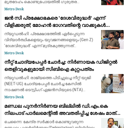
മൃതദേഹം കൊണ്ടുപോയതിൽ ഗുരുതര
വീഴ്ചയുണ്ടായെന്ന് കണ്ണൂർ ജില്ലാ കളക്ടർ
Metro Desk
വിഷ്ണുരാജ് പി. സംഭവത്തിൽ വീഴ്ച
​ജൻ സി പ്രക്ഷോഭകരെ 'ദേശവിരുദ്ധർ' എന്ന്
വരുത്തിയവർക്കെതിരെ ന
വിളിക്കരുത്; മോഹൻ ഭാഗവതിന്റെ വാക്കുകൾ
ബിജെപി കേൾക്കണം: അഭിജിത്ത് ദീപ്കേ
ന്യൂഡൽഹി: പ്രക്ഷോഭത്തിൽ ഏർപ്പെടുന്ന
വിദ്യാർത്ഥികളെയും യുവജനങ്ങളെയും (Gen Z)
'ദേശവിരുദ്ധർ' എന്ന് മുദ്രകുത്തുന്നത്
ബിജെപിയും പ്രധാനമന്ത്രി നരേന്ദ്ര മോദിയും
Metro Desk
അവസാനിപ്പിക്കണമെന്ന് കോക്രോച്ച് ജനതാ
നീറ്റ് ചോദ്യപേപ്പർ ചോർച്ച: നിർണായക ഡിജിറ്റൽ
പാർട്ടി
തെളിവുകളുമായി സിബിഐ കുറ്റപത്രം
ന്യൂഡൽഹി: രാജ്യത്തെ പിടിച്ചുലച്ച നീറ്റ്-യുജി
(NEET-UG) ചോദ്യപേപ്പർ ചോർച്ച കേസിൽ
നാഷണൽ ടെസ്റ്റിംഗ് ഏജൻസിയുടെ (NTA)
വിഷയാധിഷ്ഠിത വിദഗ്ദ്ധരും ഏജന്റന്മാരും ഉൾപ്പെട്ട
Metro Desk
വൻ ഗൂഢാലോചന പുറത്തുകൊണ്ടുവന്ന്
മണ്ഡല പുനർനിർണയ ബില്ലിൽ ഡി.എം.കെ
സിബിഐ.
നിലപാട് പാർലമെന്റിൽ അവതരിപ്പിച്ച ശേഷം മാത്രം:
ആർ.എസ്. ഭാരതി
ചെന്നൈ: കേന്ദ്ര സർക്കാർ കൊണ്ടുവരുന്ന
മണ്ഡല പുനർനിർണയ (Delimitation) ബില്ലിലെ