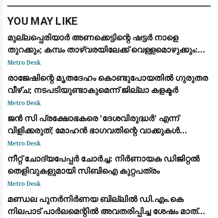
കൃഷിമന്ത്രി
YOU MAY LIKE
മുല്ലപ്പെരിയാർ അണക്കെട്ടിന്റെ ഷട്ടർ നാളെ
തുറക്കും; കമ്പം താഴ്‌വരയിലേക്ക് വെള്ളമൊഴുക്കും:
മുന്നറിയിപ്പ്
Metro Desk
രാജേഷിന്റെ മൃതദേഹം കൊണ്ടുപോയതിൽ ഗുരുതര
വീഴ്ച; നടപടിയുണ്ടാകുമെന്ന് ജില്ലാ കളക്ടർ
Metro Desk
​ജൻ സി പ്രക്ഷോഭകരെ 'ദേശവിരുദ്ധർ' എന്ന്
വിളിക്കരുത്; മോഹൻ ഭാഗവതിന്റെ വാക്കുകൾ
ബിജെപി കേൾക്കണം: അഭിജിത്ത് ദീപ്കേ
Metro Desk
നീറ്റ് ചോദ്യപേപ്പർ ചോർച്ച: നിർണായക ഡിജിറ്റൽ
തെളിവുകളുമായി സിബിഐ കുറ്റപത്രം
Metro Desk
മണ്ഡല പുനർനിർണയ ബില്ലിൽ ഡി.എം.കെ
നിലപാട് പാർലമെന്റിൽ അവതരിപ്പിച്ച ശേഷം മാത്രം: