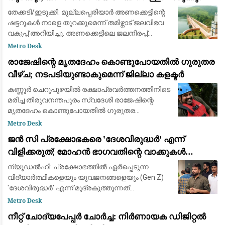
മുന്നറിയിപ്പ്
തേക്കടി/ഇടുക്കി: മുല്ലപ്പെരിയാർ അണക്കെട്ടിന്റെ
ഷട്ടറുകൾ നാളെ തുറക്കുമെന്ന് തമിഴ്നാട് ജലവിഭവ
വകുപ്പ് അറിയിച്ചു. അണക്കെട്ടിലെ ജലനിരപ്പ്
ഉയർന്നതിനെ തുടർന്നാണ് നടപടി. കമ്പം
Metro Desk
താഴ്‌വരയിലെ കൃഷിഭൂമിയിലേക്ക് ജ
രാജേഷിന്റെ മൃതദേഹം കൊണ്ടുപോയതിൽ ഗുരുതര
വീഴ്ച; നടപടിയുണ്ടാകുമെന്ന് ജില്ലാ കളക്ടർ
കണ്ണൂർ ചെറുപുഴയിൽ രക്ഷാപ്രവർത്തനത്തിനിടെ
മരിച്ച തിരുവനന്തപുരം സ്വദേശി രാജേഷിന്റെ
മൃതദേഹം കൊണ്ടുപോയതിൽ ഗുരുതര
വീഴ്ചയുണ്ടായെന്ന് കണ്ണൂർ ജില്ലാ കളക്ടർ
Metro Desk
വിഷ്ണുരാജ് പി. സംഭവത്തിൽ വീഴ്ച
​ജൻ സി പ്രക്ഷോഭകരെ 'ദേശവിരുദ്ധർ' എന്ന്
വരുത്തിയവർക്കെതിരെ ന
വിളിക്കരുത്; മോഹൻ ഭാഗവതിന്റെ വാക്കുകൾ
ബിജെപി കേൾക്കണം: അഭിജിത്ത് ദീപ്കേ
ന്യൂഡൽഹി: പ്രക്ഷോഭത്തിൽ ഏർപ്പെടുന്ന
വിദ്യാർത്ഥികളെയും യുവജനങ്ങളെയും (Gen Z)
'ദേശവിരുദ്ധർ' എന്ന് മുദ്രകുത്തുന്നത്
ബിജെപിയും പ്രധാനമന്ത്രി നരേന്ദ്ര മോദിയും
Metro Desk
അവസാനിപ്പിക്കണമെന്ന് കോക്രോച്ച് ജനതാ
നീറ്റ് ചോദ്യപേപ്പർ ചോർച്ച: നിർണായക ഡിജിറ്റൽ
പാർട്ടി