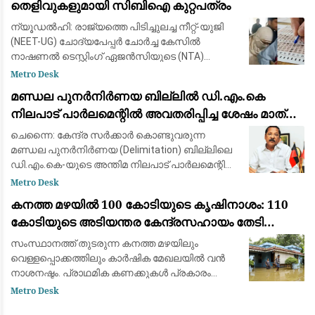
തെളിവുകളുമായി സിബിഐ കുറ്റപത്രം
ന്യൂഡൽഹി: രാജ്യത്തെ പിടിച്ചുലച്ച നീറ്റ്-യുജി
(NEET-UG) ചോദ്യപേപ്പർ ചോർച്ച കേസിൽ
നാഷണൽ ടെസ്റ്റിംഗ് ഏജൻസിയുടെ (NTA)
വിഷയാധിഷ്ഠിത വിദഗ്ദ്ധരും ഏജന്റന്മാരും ഉൾപ്പെട്ട
Metro Desk
വൻ ഗൂഢാലോചന പുറത്തുകൊണ്ടുവന്ന്
മണ്ഡല പുനർനിർണയ ബില്ലിൽ ഡി.എം.കെ
സിബിഐ.
നിലപാട് പാർലമെന്റിൽ അവതരിപ്പിച്ച ശേഷം മാത്രം:
ആർ.എസ്. ഭാരതി
ചെന്നൈ: കേന്ദ്ര സർക്കാർ കൊണ്ടുവരുന്ന
മണ്ഡല പുനർനിർണയ (Delimitation) ബില്ലിലെ
ഡി.എം.കെ-യുടെ അന്തിമ നിലപാട് പാർലമെന്റിൽ
ബിൽ ഔദ്യോഗികമായി അവതരിപ്പിച്ച ശേഷം
Metro Desk
മാത്രമേ തീരുമാനിക്കൂ എന്ന് സംഘാടക
കനത്ത മഴയിൽ 100 കോടിയുടെ കൃഷിനാശം: 110
സെക്രട്ടറിയു
കോടിയുടെ അടിയന്തര കേന്ദ്രസഹായം തേടി
കേരളം
സംസ്ഥാനത്ത് തുടരുന്ന കനത്ത മഴയിലും
വെള്ളപ്പൊക്കത്തിലും കാർഷിക മേഖലയിൽ വൻ
നാശനഷ്ടം. പ്രാഥമിക കണക്കുകൾ പ്രകാരം
സംസ്ഥാനത്ത് ഇതുവരെ 99.29 കോടി രൂപയുടെ
Metro Desk
(ഏകദേശം 100 കോടി) കൃഷിനാശം സംഭവിച്ചതായി