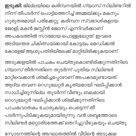
ഇടുക്കി:
ജില്ലയിലെ കരിമ്പനയിൽ ഗ്യാസ് സിലിണ്ടറിൽ
നിന്ന് തീപടർന്ന് പൊട്ടിത്തെറിച്ച് അമ്മയ്ക്കും മകനും
ഗുരുതരമായി പരിക്കേറ്റു. കരിമ്പന സ്വദേശികളായ
ജോളി, മകൻ ജസ്റ്റിൻ ജോസ് എന്നിവർക്കാണ്
അപകടത്തിൽ സാരമായ പൊള്ളലേറ്റത്. ഇവരെ
അടിയന്തര ചികിത്സയ്ക്കായി കോട്ടയം മെഡിക്കൽ
കോളേജ് ആശുപത്രിയിലേക്ക് മാറ്റിയിരിക്കുകയാണ്.
​അടുക്കളയിൽ പാചകം ചെയ്തുകൊണ്ടിരിക്കുന്നതിനിടെ
ഗ്യാസ് തീർന്നതിനെ തുടർന്ന് പുതിയ സിലിണ്ടർ
മാറ്റിവെക്കാൻ ശ്രമിച്ചപ്പോഴാണ് അപകടമുണ്ടായത്.
ആദ്യ തവണ റെഗുലേറ്റർ കൃത്യമായി ഘടിപ്പിക്കാൻ
സാധിച്ചിരുന്നില്ല. തുടർന്ന് വീണ്ടും ബലമായി
റെഗുലേറ്റർ ഘടിപ്പിക്കാൻ ശ്രമിക്കുന്നതിനിടെ
പാചകവാതകം ചോരുകയും പെട്ടെന്ന് തീ
പടർന്നുപിടിക്കുകയുമായിരുന്നു. വൻ ശബ്ദത്തോടെ
സിലിണ്ടർ മറ്റൊരിടത്തേക്ക് തെറിച്ചുവീഴുകയും ചെയ്തു.
​സ്ഫോടനത്തിന്റെ ആഘാതത്തിൽ വീടിന്റെ അടുക്കള