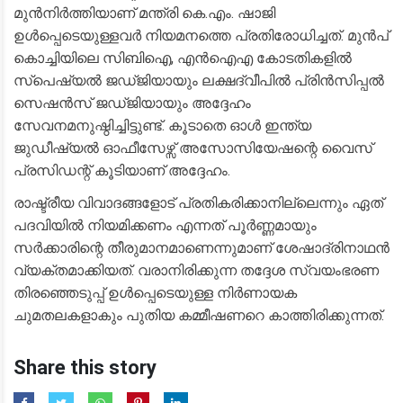
മുൻനിർത്തിയാണ് മന്ത്രി കെ.എം. ഷാജി
ഉൾപ്പെടെയുള്ളവർ നിയമനത്തെ പ്രതിരോധിച്ചത്. മുൻപ്
കൊച്ചിയിലെ സിബിഐ, എൻഐഎ കോടതികളിൽ
സ്പെഷ്യൽ ജഡ്ജിയായും ലക്ഷദ്വീപിൽ പ്രിൻസിപ്പൽ
സെഷൻസ് ജഡ്ജിയായും അദ്ദേഹം
സേവനമനുഷ്ഠിച്ചിട്ടുണ്ട്. കൂടാതെ ഓൾ ഇന്ത്യ
ജുഡീഷ്യൽ ഓഫീസേഴ്സ് അസോസിയേഷന്റെ വൈസ്
പ്രസിഡന്റ് കൂടിയാണ് അദ്ദേഹം.
​രാഷ്ട്രീയ വിവാദങ്ങളോട് പ്രതികരിക്കാനില്ലെന്നും ഏത്
പദവിയിൽ നിയമിക്കണം എന്നത് പൂർണ്ണമായും
സർക്കാരിന്റെ തീരുമാനമാണെന്നുമാണ് ശേഷാദ്രിനാഥൻ
വ്യക്തമാക്കിയത്. വരാനിരിക്കുന്ന തദ്ദേശ സ്വയംഭരണ
തിരഞ്ഞെടുപ്പ് ഉൾപ്പെടെയുള്ള നിർണായക
ചുമതലകളാകും പുതിയ കമ്മീഷണറെ കാത്തിരിക്കുന്നത്.
Share this story