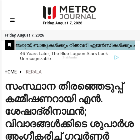
Friday, August 7, 2026
GO
Friday, August 7, 2026
Home
Kerala
National
Gulf
World
Sports
Movies
Health
Automobile
Travel
Education
Novel
Business
Technology
Webstory
HOME
KERALA
സംസ്ഥാന തിരഞ്ഞെടുപ്പ്
കമ്മീഷണറായി എൻ.
ശേഷാദ്രിനാഥൻ;
വിവാദങ്ങൾക്കിടെ ശുപാർശ
അംഗീകരിച്ച് ഗവർണർ