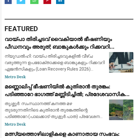
FEATURED
വായ്പാ തിരിച്ചടവ് വൈകിയാൽ ഭീഷണിയും
പീഡനവും അരുത്; ബാങ്കുകൾക്കും റിക്കവറി
ഏജൻസികൾക്കും കർശന നിയന്ത്രണങ്ങളുമായി
ന്യൂഡൽഹി: വായ്പ തിരിച്ചടവുകളിൽ വീഴ്ച
ആർ.ബി.ഐ
വരുത്തുന്ന ഉപഭോക്താക്കളെ ബാങ്കുകളും റിക്കവറി
ഏജൻസികളും (Loan Recovery Rules 2026)
മാനസികമായി പീഡിപ്പിക്കുന്നതും
Metro Desk
ഭീഷണിപ്പെടുത്തുന്നതും തടയാൻ പുതിയ കർശന
മണ്ണൊലിപ്പ് ഭീഷണിയിൽ കുതിരാൻ തുരങ്കം:
മാർഗ്ഗനിർദ്
പടിഞ്ഞാറേ ഭാഗത്ത് മണ്ണിടിച്ചിൽ; പ്രദേശവാസികളും
യാത്രക്കാരും ആശങ്കയിൽ
തൃശ്ശൂർ: സംസ്ഥാനത്ത് കനത്ത മഴ
തുടരുന്നതിനിടെ കുതിരാൻ തുരങ്കത്തിന്റെ
പടിഞ്ഞാറേ (പാലക്കാട്-തൃശ്ശൂർ പാത) പ്രവേശന
കവാടത്തിന് സമീപം ശക്തമായ മണ്ണിടിച്ചിൽ.
Metro Desk
തുടർച്ചയായി പെയ്യുന്ന മഴയിൽ തുരങ്കത്തിന്
മത്സ്യത്തൊഴിലാളികളെ കാണാതായ സംഭവം:
മുകളിലെ മ