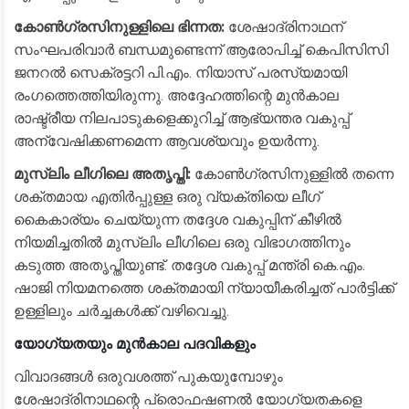
കോൺഗ്രസിനുള്ളിലെ ഭിന്നത:
ശേഷാദ്രിനാഥന്
സംഘപരിവാർ ബന്ധമുണ്ടെന്ന് ആരോപിച്ച് കെപിസിസി
ജനറൽ സെക്രട്ടറി പി.എം. നിയാസ് പരസ്യമായി
രംഗത്തെത്തിയിരുന്നു. അദ്ദേഹത്തിന്റെ മുൻകാല
രാഷ്ട്രീയ നിലപാടുകളെക്കുറിച്ച് ആഭ്യന്തര വകുപ്പ്
അന്വേഷിക്കണമെന്ന ആവശ്യവും ഉയർന്നു.
മുസ്‌ലിം ലീഗിലെ അതൃപ്തി:
കോൺഗ്രസിനുള്ളിൽ തന്നെ
ശക്തമായ എതിർപ്പുള്ള ഒരു വ്യക്തിയെ ലീഗ്
കൈകാര്യം ചെയ്യുന്ന തദ്ദേശ വകുപ്പിന് കീഴിൽ
നിയമിച്ചതിൽ മുസ്‌ലിം ലീഗിലെ ഒരു വിഭാഗത്തിനും
കടുത്ത അതൃപ്തിയുണ്ട്. തദ്ദേശ വകുപ്പ് മന്ത്രി കെ.എം.
ഷാജി നിയമനത്തെ ശക്തമായി ന്യായീകരിച്ചത് പാർട്ടിക്ക്
ഉള്ളിലും ചർച്ചകൾക്ക് വഴിവെച്ചു.
യോഗ്യതയും മുൻകാല പദവികളും
​വിവാദങ്ങൾ ഒരുവശത്ത് പുകയുമ്പോഴും
ശേഷാദ്രിനാഥന്റെ പ്രൊഫഷണൽ യോഗ്യതകളെ