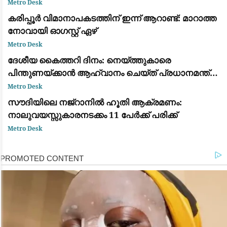
പരാജയപ്പെട്ടു; കടുത്ത വിമർശനവുമായി ഫാ. യൂജിൻ
Metro Desk
പെരേര
കരിപ്പൂർ വിമാനാപകടത്തിന് ഇന്ന് ആറാണ്ട്: മാറാത്ത
നോവായി ഓഗസ്റ്റ് ഏഴ്
Metro Desk
ദേശീയ കൈത്തറി ദിനം: നെയ്ത്തുകാരെ
പിന്തുണയ്ക്കാൻ ആഹ്വാനം ചെയ്ത് പ്രധാനമന്ത്രി
നരേന്ദ്ര മോദി
Metro Desk
സൗദിയിലെ നജ്‌റാനിൽ ഹൂതി ആക്രമണം:
നാലുവയസ്സുകാരനടക്കം 11 പേർക്ക് പരിക്ക്
Metro Desk