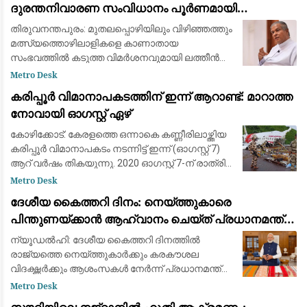
ദുരന്തനിവാരണ സംവിധാനം പൂർണമായി
പരാജയപ്പെട്ടു; കടുത്ത വിമർശനവുമായി ഫാ. യൂജിൻ
തിരുവനന്തപുരം: മുതലപ്പൊഴിയിലും വിഴിഞ്ഞത്തും
പെരേര
മത്സ്യത്തൊഴിലാളികളെ കാണാതായ
സംഭവത്തില്‍ കടുത്ത വിമര്‍ശനവുമായി ലത്തീന്‍
സഭ വികാരി ജനറല്‍ ഫാ. യൂജിന്‍ പെരേര. സംഭവം
Metro Desk
ആവര്‍ത്തിക്കുന്നത് ഭരണകൂടത്തിന്റെ കെടുകാര്
കരിപ്പൂർ വിമാനാപകടത്തിന് ഇന്ന് ആറാണ്ട്: മാറാത്ത
നോവായി ഓഗസ്റ്റ് ഏഴ്
കോഴിക്കോട്: കേരളത്തെ ഒന്നാകെ കണ്ണീരിലാഴ്ത്തിയ
കരിപ്പൂർ വിമാനാപകടം നടന്നിട്ട് ഇന്ന് (ഓഗസ്റ്റ് 7)
ആറ് വർഷം തികയുന്നു. 2020 ഓഗസ്റ്റ് 7-ന് രാത്രി
കനത്ത മഴയത്ത് ദുബായിൽ നിന്ന് എത്തിയ എയർ
Metro Desk
ഇന്ത്യ എക്സ്പ്രസ്
ദേശീയ കൈത്തറി ദിനം: നെയ്ത്തുകാരെ
പിന്തുണയ്ക്കാൻ ആഹ്വാനം ചെയ്ത് പ്രധാനമന്ത്രി
നരേന്ദ്ര മോദി
ന്യൂഡൽഹി: ദേശീയ കൈത്തറി ദിനത്തിൽ
രാജ്യത്തെ നെയ്ത്തുകാർക്കും കരകൗശല
വിദഗ്ദ്ധർക്കും ആശംസകൾ നേർന്ന് പ്രധാനമന്ത്രി
നരേന്ദ്ര മോദി. ഇന്ത്യയുടെ സമ്പന്നമായ
Metro Desk
കൈത്തറി പാരമ്പര്യത്തെയും അതിനായി ജീവിതം