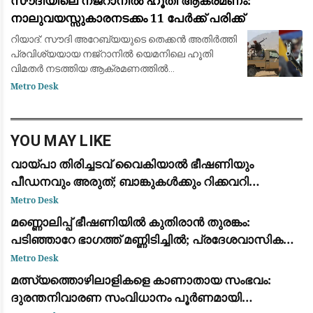
സൗദിയിലെ നജ്‌റാനിൽ ഹൂതി ആക്രമണം:
മാറ്റിവെച്ച
നാലുവയസ്സുകാരനടക്കം 11 പേർക്ക് പരിക്ക്
റിയാദ്: സൗദി അറേബ്യയുടെ തെക്കൻ അതിർത്തി
പ്രവിശ്യയായ നജ്‌റാനിൽ യെമനിലെ ഹൂതി
വിമതർ നടത്തിയ ആക്രമണത്തിൽ
നാലുവയസ്സുകാരൻ ഉൾപ്പെടെ 11 പേർക്ക്
Metro Desk
പരിക്കേറ്റു. ജനവാസ മേഖലകളെയും
സാധാരണക്കാരെയും ലക്ഷ്യമിട്ട് വ്യാ
YOU MAY LIKE
വായ്പാ തിരിച്ചടവ് വൈകിയാൽ ഭീഷണിയും
പീഡനവും അരുത്; ബാങ്കുകൾക്കും റിക്കവറി
ഏജൻസികൾക്കും കർശന നിയന്ത്രണങ്ങളുമായി
Metro Desk
ആർ.ബി.ഐ
മണ്ണൊലിപ്പ് ഭീഷണിയിൽ കുതിരാൻ തുരങ്കം:
പടിഞ്ഞാറേ ഭാഗത്ത് മണ്ണിടിച്ചിൽ; പ്രദേശവാസികളും
യാത്രക്കാരും ആശങ്കയിൽ
Metro Desk
മത്സ്യത്തൊഴിലാളികളെ കാണാതായ സംഭവം:
ദുരന്തനിവാരണ സംവിധാനം പൂർണമായി