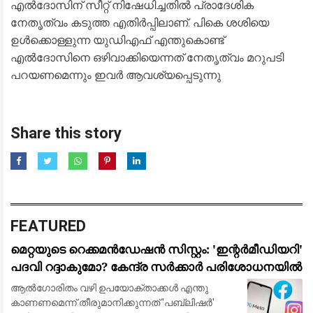
എൽദോസിന് സീറ്റ് നിഷേധിച്ചതിൽ പ്രാദേശിക
നേതൃത്വം കടുത്ത എതിർപ്പിലാണ്. പികെ ശശിയെ
ഉൾക്കൊള്ളുന്ന യുഡിഎഫ് എന്തുകൊണ്ട്
എൽദോസിനെ ഒഴിവാക്കിയെന്നത് നേതൃത്വം മറുപടി
പറയണമെന്നും ഇവർ ആവശ്യപ്പെടുന്നു
Share this story
FEATURED
മെറ്റയുടെ റെക്കമൻഡേഷൻ സിസ്റ്റം: 'ഇന്റർമീഡിയറി'
പദവി റദ്ദാകുമോ? കേന്ദ്ര സർക്കാർ പരിശോധനയിൽ
ആൽഗോരിതം വഴി ഉപയോക്താക്കൾ എന്തു
കാണണമെന്ന് തീരുമാനിക്കുന്നത് 'പബ്ലിഷർ'