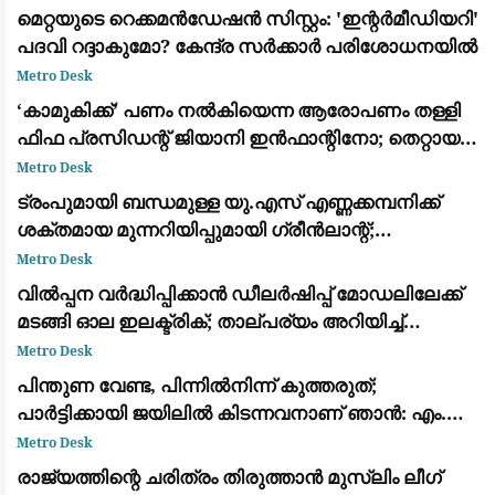
മെറ്റയുടെ റെക്കമൻഡേഷൻ സിസ്റ്റം: 'ഇന്റർമീഡിയറി'
പദവി റദ്ദാകുമോ? കേന്ദ്ര സർക്കാർ പരിശോധനയിൽ
Metro Desk
​‘കാമുകിക്ക്’ പണം നൽകിയെന്ന ആരോപണം തള്ളി
ഫിഫ പ്രസിഡന്റ് ജിയാനി ഇൻഫാന്റിനോ; തെറ്റായ
പ്രചാരണമെന്ന് പ്രതികരണം
Metro Desk
ട്രംപുമായി ബന്ധമുള്ള യു.എസ് എണ്ണക്കമ്പനിക്ക്
ശക്തമായ മുന്നറിയിപ്പുമായി ഗ്രീൻലാന്റ്;
അനുമതിയില്ലാതെ ഡ്രില്ലിംഗ് ഉപകരണങ്ങൾ
Metro Desk
എത്തിച്ചതിൽ അമർഷം
വിൽപ്പന വർദ്ധിപ്പിക്കാൻ ഡീലർഷിപ്പ് മോഡലിലേക്ക്
മടങ്ങി ഓല ഇലക്ട്രിക്; താല്പര്യം അറിയിച്ച്
ആയിരത്തോളം പേർ
Metro Desk
പിന്തുണ വേണ്ട, പിന്നിൽനിന്ന് കുത്തരുത്;
പാർട്ടിക്കായി ജയിലിൽ കിടന്നവനാണ് ഞാൻ: എം.വി.
ജയരാജന് മറുപടിയുമായി അർജുൻ ആയങ്കി
Metro Desk
രാജ്യത്തിന്റെ ചരിത്രം തിരുത്താൻ മുസ്ലിം ലീഗ്