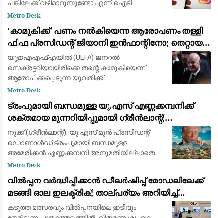
പങ്കിലേക്ക് വഴിമാറുന്നുണ്ടോ എന്ന് ഐടി
മന്ത്രാലയം വിലയിരുത്തുന്നു
Metro Desk
​‘കാമുകിക്ക്’ പണം നൽകിയെന്ന ആരോപണം തള്ളി
ഫിഫ പ്രസിഡന്റ് ജിയാനി ഇൻഫാന്റിനോ; തെറ്റായ
പ്രചാരണമെന്ന് പ്രതികരണം
യുഇഎഎഫ്‌എയിൽ (UEFA) ജനറൽ
സെക്രട്ടറിയായിരിക്കെ തന്റെ കാമുകിയെന്ന്
ആരോപിക്കപ്പെടുന്ന യുവതിക്ക്
ഓർഗനൈസേഷന്റെ പണം നൽകി
Metro Desk
ഒഴിവാക്കിയെന്ന ആരോപണങ്ങൾ പൂർണ്ണമായും
ട്രംപുമായി ബന്ധമുള്ള യു.എസ് എണ്ണക്കമ്പനിക്ക്
തള്ളി ഫിഫ പ്രസിഡന്റ് ജിയാനി ഇൻഫാന്റിനോ.
ശക്തമായ മുന്നറിയിപ്പുമായി ഗ്രീൻലാന്റ്;
ബ്രിട്ട
അനുമതിയില്ലാതെ ഡ്രില്ലിംഗ് ഉപകരണങ്ങൾ
നുക്ക് (ഗ്രീൻലാന്റ്): യു.എസ് മുൻ പ്രസിഡന്റ്
എത്തിച്ചതിൽ അമർഷം
ഡൊണാൾഡ് ട്രംപുമായി ബന്ധമുള്ള
അമേരിക്കൻ എണ്ണക്കമ്പനി അനുമതിയില്ലാതെ
ഖനന സാമഗ്രികൾ കരയിലെത്തിച്ച സംഭവത്തിൽ
Metro Desk
കടുത്ത മുന്നറിയിപ്പുമായി ഗ്രീൻലാന്റ് സർക്കാർ.
വിൽപ്പന വർദ്ധിപ്പിക്കാൻ ഡീലർഷിപ്പ് മോഡലിലേക്ക്
കിഴക
മടങ്ങി ഓല ഇലക്ട്രിക്; താല്പര്യം അറിയിച്ച്
ആയിരത്തോളം പേർ
കടുത്ത മത്സരവും വിൽപ്പനയിലെ ഇടിവും
നേരിടുന്ന പശ്ചാത്തലത്തിൽ, വിതരണ ശൃംഖല