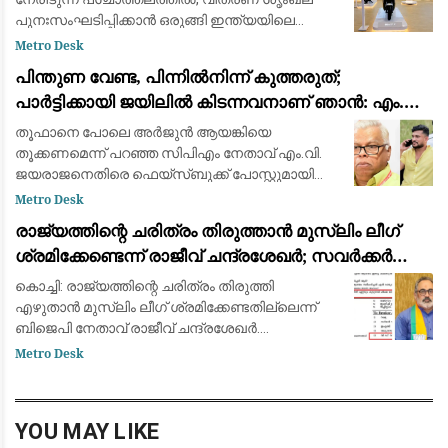
പുനഃസംഘടിപ്പിക്കാൻ ഒരുങ്ങി ഇന്ത്യയിലെ
മുൻനിര ഇലക്ട്രിക് ഇരുചക്ര വാഹന
Metro Desk
നിർമ്മാതാക്കളായ ഓല ഇലക്ട്രിക് (Ola Electric).
പിന്തുണ വേണ്ട, പിന്നിൽനിന്ന് കുത്തരുത്;
ഇതുവരെ കമ്പ
പാർട്ടിക്കായി ജയിലിൽ കിടന്നവനാണ് ഞാൻ: എം.വി.
ജയരാജന് മറുപടിയുമായി അർജുൻ ആയങ്കി
തൂഫാനെ പോലെ അര്‍ജുന്‍ ആയങ്കിയെ
തൂക്കണമെന്ന് പറഞ്ഞ സിപിഎം നേതാവ് എം.വി.
ജയരാജനെതിരെ ഫെയ്സ്ബുക്ക് പോസ്റ്റുമായി
അര്‍ജുന്‍ ആയങ്കി. തനിക്ക് അയിത്തം
Metro Desk
കൽപ്പിക്കുന്നതിനും തള്ളിപ്പറയുന്നതിനും മുൻപ്
രാജ്യത്തിന്റെ ചരിത്രം തിരുത്താൻ മുസ്ലിം ലീഗ്
താനീ പ്രസ്
ശ്രമിക്കേണ്ടെന്ന് രാജീവ് ചന്ദ്രശേഖർ; സവർക്കർ
ചോദ്യ വിവാദത്തിൽ ശക്തമായ പ്രതികരണം
കൊച്ചി: രാജ്യത്തിന്റെ ചരിത്രം തിരുത്തി
എഴുതാൻ മുസ്ലിം ലീഗ് ശ്രമിക്കേണ്ടതില്ലെന്ന്
ബിജെപി നേതാവ് രാജീവ് ചന്ദ്രശേഖർ.
സ്വാതന്ത്ര്യസമര ക്വിസ് മത്സരത്തിൽ വി.ഡി.
Metro Desk
സവർക്കറെക്കുറിച്ചുള്ള ചോദ്യം ഉൾപ്പെടുത്തിയത
YOU MAY LIKE