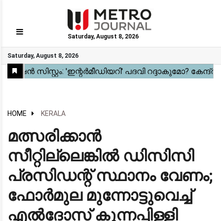
Saturday, August 8, 2026
GO
Saturday, August 8, 2026
Home
Kerala
National
Gulf
World
Sports
Movies
Health
Automobile
Travel
Education
Novel
Business
Technology
Webstory
HOME
KERALA
മത്സരിക്കാൻ
സീറ്റില്ലെങ്കിൽ ഡിസിസി
പ്രസിഡന്റ് സ്ഥാനം വേണം;
ഫോർമുല മുന്നോട്ടുവെച്ച്
എൽദോസ് കുന്നപ്പിള്ളി