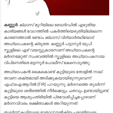
കണ്ണൂർ:
ക്ലാസ് മുറിയിലെ ബോർഡിൽ എഴുതിയ
കാര്യങ്ങൾ വേഗത്തിൽ പകർത്തിയെഴുതിയില്ലെന്ന
കാരണത്താൽ രണ്ടാം ക്ലാസ് വിദ്യാർത്ഥിയോട്
അധ്യാപകന്റെ ക്രൂരത. കണ്ണൂർ പട്ടാനൂർ യുപി
സ്കൂളിലെ ഏഴ് വയസ്സുകാരനാണ് അധ്യാപകന്റെ
മർദനമേറ്റത്. സംഭവത്തിൽ സ്കൂളിലെ അധ്യാപകനായ
വിപിനെതിരെ മട്ടന്നൂർ പോലീസ് കേസെടുത്തു.
​അധ്യാപകൻ കൈകൊണ്ട് കുട്ടിയുടെ തോളിൽ നാല്
തവണ ശക്തമായി അടിക്കുകയായിരുന്നുവെന്ന്
എഫ്.ഐ.ആറിൽ (FIR) പറയുന്നു. മർദനത്തെ തുടർന്ന്
കുട്ടിയുടെ ശരീരത്തിൽ നീർക്കെട്ടും ചതവും ഉണ്ടായിട്ടുണ്ട്.
കുട്ടിയെ ആശുപത്രിയിൽ പ്രവേശിപ്പിച്ചപ്പോഴാണ്
മർദനവിവരം രക്ഷിതാക്കൾ അറിയുന്നത്.
​തുടർന്ന് കുട്ടിയുടെ മാതാവ് നൽകിയ പരാതിയുടെ