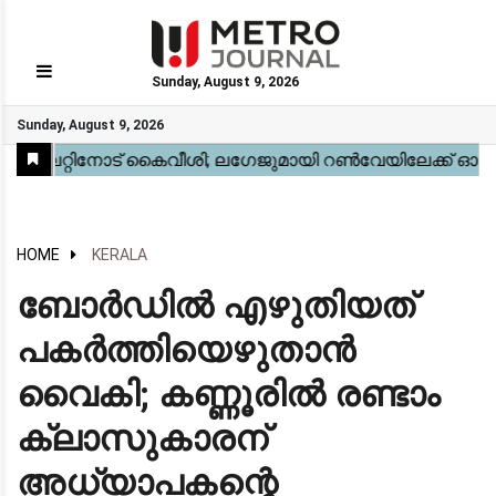
Sunday, August 9, 2026
GO
Sunday, August 9, 2026
Home
Kerala
National
Gulf
World
Sports
Movies
Health
Automobile
Travel
Education
Novel
Business
Technology
Webstory
HOME
KERALA
ബോർഡിൽ എഴുതിയത്
പകർത്തിയെഴുതാൻ
വൈകി; കണ്ണൂരിൽ രണ്ടാം
ക്ലാസുകാരന്
അധ്യാപകന്റെ