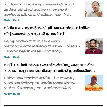
പറയണം: വി. മുരളീധരൻ
മത്സ്യത്തൊഴിലാളികളെ ആക്ഷേപിച്ച് കൊണ്ട്
മുഖ്യമന്ത്രി വി ഡി സതീശന്‍ നടത്തിയത്
അത്യന്തം ഹീനമായ പ്രതികരണമെന്ന് വി
മുരളീധരന്‍ എംഎല്‍എ. മുഖ്യമന്ത്രി നടത്തിയ
Metro Desk
പരാമര്‍ശം പിന്‍വലിച്ച് മാപ്പ് പറയണമെന്നും
വിദ്വേഷ പരാമർശം ടി.ജി. മോഹൻദാസിൻ്റെ
അദ്ദേഹ
വീട്ടിലെത്തി സൈബർ പോലീസ്
കൊച്ചി: ഡൽഹിയിൽ സമരം ചെയ്ത
വിദ്യാർത്ഥികൾക്കെതിരായ അധിക്ഷേപ-വിദ്വേഷ
പരാമർശങ്ങളിൽ ബി.ജെ.പി നേതാവും
ആർ.എസ്.എസ് അനുകൂലിയുമായ ടി.ജി.
Metro Desk
മോഹൻദാസിനെ അറസ്റ്റ് ചെയ്യാൻ അന്വേഷണ
ലഖ്‌നൗവിൽ തിരംഗ യാത്രയ്ക്ക് തുടക്കം; ദേശീയ
സംഘം വീട്ടിലെത്തി. തിരുവനന്തപുരം സി
ചിഹ്നങ്ങളെ അപമാനിക്കുന്നവർക്ക് ഇന്ത്യയിൽ
ജീവിക്കാൻ അർഹതയില്ലെന്ന് യോഗി ആദിത്യനാഥ്
ലഖ്‌നൗ: രാജ്യത്തിന്റെ ദേശീയ ചിഹ്നങ്ങളെയും
മഹത് വ്യക്തികളെയും ദേശീയ ഗാനത്തെയും
ദേശീയ ഗീതത്തെയും അപമാനിക്കുന്നവർക്ക്
ഇന്ത്യയിൽ ജീവിക്കാൻ അനുവാദം
Metro Desk
നൽകാനാകില്ലെന്ന് ഉത്തർപ്രദേശ് മുഖ്യമന്ത്രി
യോഗി ആദിത്യനാ