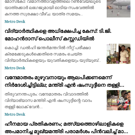
മോസ്‌കോ: വിമാനത്താവളത്തിലെ റൺവേയിലൂടെ
യാത്രക്കാർ ലഗേജുമായി ഓടിയ സംഭവത്തിൽ
കനത്ത സുരക്ഷാ വീഴ്ച. യാത്ര സമയം
കഴിഞ്ഞെത്തിയതിനെ തുടർന്ന് ഫ്‌ളൈറ്റ് നഷ്ടപ്പെട്ട
Metro Desk
രണ്ട് സ്ത്രീകളാണ് വിമാനം പുറപ്പെടുന്നതിന് തൊട
വിദ്യാർത്ഥികളെ അധിക്ഷേപിച്ച കേസ്: ടി.ജി.
മോഹൻദാസ് പൊലീസ് കസ്റ്റഡിയിൽ
കൊച്ചി: ഡൽഹി ജന്തർമന്തറിൽ നീറ്റ് പരീക്ഷാ
ക്രമക്കേടുകൾക്കെതിരെ സമരം ചെയ്ത
വിദ്യാർത്ഥികളെയും യുവതികളെയും യൂട്യൂബ്
വീഡിയോയിലൂടെ അധിക്ഷേപിക്കുകയും വിദ്വേഷ
Metro Desk
പരാമർശം നടത്തുകയും ചെയ്ത കേസിൽ
വന്ദേമാതരം മുഴുവനായും ആലപിക്കണമെന്ന്
ബി.ജെ.പി പ്രൊഫഷണൽ
നിര്‍ദേശിച്ചിട്ടില്ല; മന്ത്രി എന്‍ ഷംസുദ്ദീനെ തള്ളി
ലോക് ഭവന്‍
തിരുവനന്തപുരം: വന്ദേമാതരം വിവാദത്തില്‍
വിദ്യാഭ്യാസ മന്ത്രി എന്‍ ഷംസുദ്ദീന്റെ വാദം
തള്ളി ലോക് ഭവന്‍.
സ്വാതന്ത്ര്യദിനാഘോഷത്തില്‍ വന്ദേമാതരം
Metro Desk
പൂര്‍ണമായി ആലപിക്കണമെന്ന നിര്‍ദേശം ചീഫ്
ഹീനമായ പ്രതികരണം; മത്സ്യത്തൊഴിലാളികളെ
സെക്രട്ടറിക്ക് നല്‍കി
അപമാനിച്ച മുഖ്യമന്ത്രി പരാമർശം പിൻവലിച്ച് മാപ്പ്