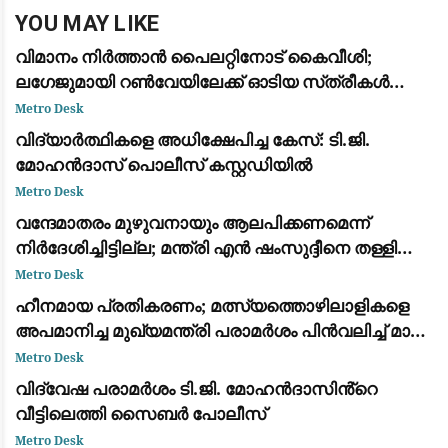
YOU MAY LIKE
വിമാനം നിർത്താൻ പൈലറ്റിനോട് കൈവീശി;
ലഗേജുമായി റൺവേയിലേക്ക് ഓടിയ സ്‌ത്രീകൾ
പിടിയിൽ
Metro Desk
വിദ്യാർത്ഥികളെ അധിക്ഷേപിച്ച കേസ്: ടി.ജി.
മോഹൻദാസ് പൊലീസ് കസ്റ്റഡിയിൽ
Metro Desk
വന്ദേമാതരം മുഴുവനായും ആലപിക്കണമെന്ന്
നിര്‍ദേശിച്ചിട്ടില്ല; മന്ത്രി എന്‍ ഷംസുദ്ദീനെ തള്ളി
ലോക് ഭവന്‍
Metro Desk
ഹീനമായ പ്രതികരണം; മത്സ്യത്തൊഴിലാളികളെ
അപമാനിച്ച മുഖ്യമന്ത്രി പരാമർശം പിൻവലിച്ച് മാപ്പ്
പറയണം: വി. മുരളീധരൻ
Metro Desk
വിദ്വേഷ പരാമർശം ടി.ജി. മോഹൻദാസിൻ്റെ
വീട്ടിലെത്തി സൈബർ പോലീസ്
Metro Desk