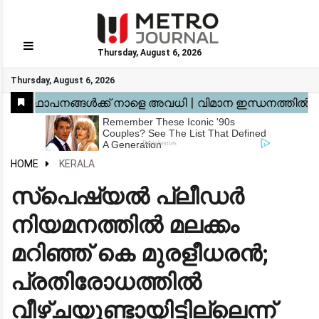
Thursday, August 6, 2026
GO
Thursday, August 6, 2026
Home
Kerala
National
Gulf
World
Sports
Movies
Health
Automobile
Travel
Education
Novel
Business
Technology
Webstory
HOME
KERALA
സ്‌പെഷ്യൽ പ്ലീഡർ
നിയമനത്തിൽ മലക്കം
മറിഞ്ഞ് കെ മുരളീധരൻ;
പ്രതിരോധത്തിൽ
വീഴ്ചയുണ്ടായിട്ടില്ലെന്ന്