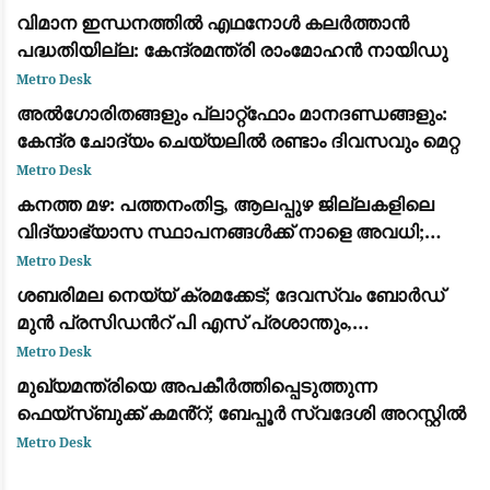
വിമാന ഇന്ധനത്തിൽ എഥനോൾ കലർത്താൻ
പദ്ധതിയില്ല: കേന്ദ്രമന്ത്രി രാംമോഹൻ നായിഡു
Metro Desk
അൽഗോരിതങ്ങളും പ്ലാറ്റ്‌ഫോം മാനദണ്ഡങ്ങളും:
കേന്ദ്ര ചോദ്യം ചെയ്യലിൽ രണ്ടാം ദിവസവും മെറ്റ
Metro Desk
കനത്ത മഴ: പത്തനംതിട്ട, ആലപ്പുഴ ജില്ലകളിലെ
വിദ്യാഭ്യാസ സ്ഥാപനങ്ങൾക്ക് നാളെ അവധി;
ഓറഞ്ച് അലർട്ട് പ്രഖ്യാപിച്ചു
Metro Desk
ശബരിമല നെയ്യ് ക്രമക്കേട്; ദേവസ്വം ബോർഡ്
മുൻ പ്രസിഡന്‍റ് പി എസ് പ്രശാന്തും,
അജികുമാറും, മുരാരി ബാബുവും പ്രതി പട്ടികയില്‍
Metro Desk
മുഖ്യമന്ത്രിയെ അപകീർത്തിപ്പെടുത്തുന്ന
ഫെയ്സ്ബുക്ക് കമൻ്റ്; ബേപ്പൂർ സ്വദേശി അറസ്റ്റിൽ
Metro Desk