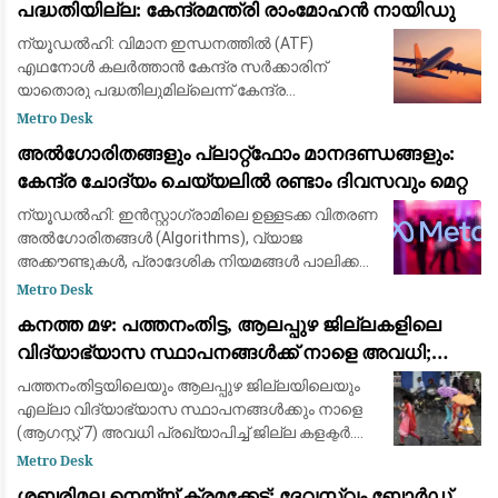
പദ്ധതിയില്ല: കേന്ദ്രമന്ത്രി രാംമോഹൻ നായിഡു
ന്യൂഡൽഹി: വിമാന ഇന്ധനത്തിൽ (ATF)
എഥനോൾ കലർത്താൻ കേന്ദ്ര സർക്കാരിന്
യാതൊരു പദ്ധതിലുമില്ലെന്ന് കേന്ദ്ര
വ്യോമയാന മന്ത്രി കെ. രാംമോഹൻ നായിഡു
Metro Desk
വ്യക്തമാക്കി. വിമാന സുരക്ഷയുമായി ബന്ധപ്പെട്ട്
അൽഗോരിതങ്ങളും പ്ലാറ്റ്‌ഫോം മാനദണ്ഡങ്ങളും:
തെറ്റായ വിവരങ്ങൾ
കേന്ദ്ര ചോദ്യം ചെയ്യലിൽ രണ്ടാം ദിവസവും മെറ്റ
ന്യൂഡൽഹി: ഇൻസ്റ്റാഗ്രാമിലെ ഉള്ളടക്ക വിതരണ
അൽഗോരിതങ്ങൾ (Algorithms), വ്യാജ
അക്കൗണ്ടുകൾ, പ്രാദേശിക നിയമങ്ങൾ പാലിക്കൽ
എന്നിവയുമായി ബന്ധപ്പെട്ട് സോഷ്യൽ മീഡിയ
Metro Desk
ഭീമനായ മെറ്റയ്‌ക്കെതിരെയുള്ള കേന്ദ്ര സർക്കാരി
കനത്ത മഴ: പത്തനംതിട്ട, ആലപ്പുഴ ജില്ലകളിലെ
വിദ്യാഭ്യാസ സ്ഥാപനങ്ങൾക്ക് നാളെ അവധി;
ഓറഞ്ച് അലർട്ട് പ്രഖ്യാപിച്ചു
പത്തനംതിട്ടയിലെയും ആലപ്പുഴ ജില്ലയിലെയും
എല്ലാ വിദ്യാഭ്യാസ സ്ഥാപനങ്ങൾക്കും നാളെ
(ആഗസ്റ്റ് 7) അവധി പ്രഖ്യാപിച്ച് ജില്ല കളക്ടർ.
ഇന്ന് റെഡ് അലർട്ടും നാളെ ഓറഞ്ച് അലർട്ടും
Metro Desk
പ്രഖ്യാപിച്ച സാഹചര്യത്തിലാണ് ജില്
ശബരിമല നെയ്യ് ക്രമക്കേട്; ദേവസ്വം ബോർഡ്