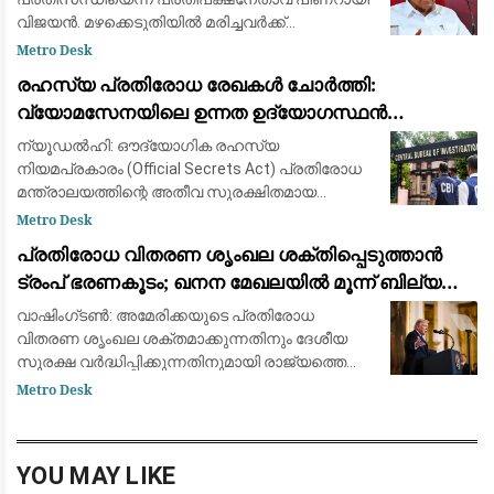
വിജയൻ. മഴക്കെടുതിയിൽ മരിച്ചവർക്ക്
ആദരാഞ്ജലികൾ. ദുരന്തമുഖത്ത് പകച്ചു
Metro Desk
നിൽക്കുന്ന ജനങ്ങളെയാണ് കാണാൻ
രഹസ്യ പ്രതിരോധ രേഖകൾ ചോർത്തി:
കഴിഞ്ഞതെന്ന് പ്രതിപക്ഷന
വ്യോമസേനയിലെ ഉന്നത ഉദ്യോഗസ്ഥൻ
അറസ്റ്റിൽ
ന്യൂഡൽഹി: ഔദ്യോഗിക രഹസ്യ
നിയമപ്രകാരം (Official Secrets Act) പ്രതിരോധ
മന്ത്രാലയത്തിന്റെ അതീവ സുരക്ഷിതമായ
രേഖകൾ ചോർത്തിയ സംഭവത്തിൽ ഇന്ത്യൻ
Metro Desk
വ്യോമസേനയിലെ (IAF) മുതിർന്ന ഉദ്യോഗസ്ഥൻ
പ്രതിരോധ വിതരണ ശൃംഖല ശക്തിപ്പെടുത്താൻ
അറസ്റ്റിലായി. രാജ്യസുരക
ട്രംപ് ഭരണകൂടം; ഖനന മേഖലയിൽ മൂന്ന് ബില്യൺ
ഡോളറിന്റെ വൻ നിക്ഷേപം
വാഷിംഗ്ടൺ: അമേരിക്കയുടെ പ്രതിരോധ
വിതരണ ശൃംഖല ശക്തമാക്കുന്നതിനും ദേശീയ
സുരക്ഷ വർദ്ധിപ്പിക്കുന്നതിനുമായി രാജ്യത്തെ
നിർണായക ധാതു (Critical Minerals), ബാറ്ററി
Metro Desk
പദ്ധതികളിൽ 3 ബില്യൺ ഡോളറിന്റെ (ഏകദേശം
25,000
YOU MAY LIKE