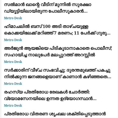
സൽമാൻ ഖാന്റെ വീടിന് മുന്നിൽ സുരക്ഷാ
ഡ്യൂട്ടിയിലായിരുന്ന പോലീസുകാരൻ
ഹൃദയാഘാതം മൂലം മരിച്ചു
Metro Desk
ഹിമാചലിൽ ബസ് 100 അടി താഴ്ചയുള്ള
കൊക്കയിലേക്ക് മറിഞ്ഞ് 7 മരണം; 11 പേർക്ക് ഗുരുതര
പരിക്ക്
Metro Desk
അർജുൻ ആയങ്കിയെ പിടികൂടാനാകാതെ പൊലീസ്;
സഹായിച്ച നാലുപേർ മലപ്പുറത്ത് അറസ്റ്റിൽ
Metro Desk
സർക്കാരിന് വീഴ്ച സംഭവിച്ചു; ദുരന്തമുഖത്ത് പകച്ചു
നിൽക്കുന്ന ജനങ്ങളെയാണ് കാണാൻ കഴിഞ്ഞതെന്ന്
പിണറായി വിജയൻ
Metro Desk
രഹസ്യ പ്രതിരോധ രേഖകൾ ചോർത്തി:
വ്യോമസേനയിലെ ഉന്നത ഉദ്യോഗസ്ഥൻ
അറസ്റ്റിൽ
Metro Desk
പ്രതിരോധ വിതരണ ശൃംഖല ശക്തിപ്പെടുത്താൻ