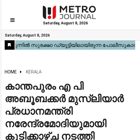
Saturday, August 8, 2026
GO
Saturday, August 8, 2026
Home
Kerala
National
Gulf
World
Sports
Movies
Health
Automobile
Travel
Education
Novel
Business
Technology
Webstory
HOME
KERALA
കാന്തപുരം എ പി
അബൂബക്കർ മുസ്ലിയാർ
പ്രധാനമന്ത്രി
നരേന്ദ്രമോദിയുമായി
കൂടിക്കാഴ്ച നടത്തി