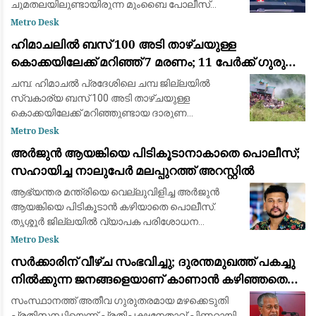
ചുമതലയിലുണ്ടായിരുന്ന മുംബൈ പോലീസ്
കോൺസ്റ്റബിൾ ഹൃദയാഘാതത്തെ തുടർന്ന്
Metro Desk
കുഴഞ്ഞുവീണ് മരിച്ചു. മുംബൈ പോലീസ് LA-4
ഹിമാചലിൽ ബസ് 100 അടി താഴ്ചയുള്ള
യൂണിറ്റിലെ ഉദ്യോഗസ്ഥനായ ഗ
കൊക്കയിലേക്ക് മറിഞ്ഞ് 7 മരണം; 11 പേർക്ക് ഗുരുതര
പരിക്ക്
ചമ്പ: ഹിമാചൽ പ്രദേശിലെ ചമ്പ ജില്ലയിൽ
സ്വകാര്യ ബസ് 100 അടി താഴ്ചയുള്ള
കൊക്കയിലേക്ക് മറിഞ്ഞുണ്ടായ ദാരുണ
അപകടത്തിൽ ഏഴ് പേർ കൊല്ലപ്പെട്ടു.
Metro Desk
അപകടത്തിൽ 11 പേർക്ക് ഗുരുതരമായി പരിക്കേറ്റു.
അർജുൻ ആയങ്കിയെ പിടികൂടാനാകാതെ പൊലീസ്;
നിയന്ത്രണം വിട്ട ബസ
സഹായിച്ച നാലുപേർ മലപ്പുറത്ത് അറസ്റ്റിൽ
ആഭ്യന്തര മന്ത്രിയെ വെല്ലുവിളിച്ച അർജുൻ
ആയങ്കിയെ പിടികൂടാൻ കഴിയാതെ പൊലീസ്.
തൃശ്ശൂർ ജില്ലയിൽ വ്യാപക പരിശോധന
തുടരുന്നതിനിടെ, മലപ്പുറത്ത് അർജുന് ഒളിവിൽ
Metro Desk
കഴിയാൻ സഹായിച്ച നാലുപേരെ പൊലീസ് അറസ്റ്റ്
സർക്കാരിന് വീഴ്ച സംഭവിച്ചു; ദുരന്തമുഖത്ത് പകച്ചു
ചെയ്തു. മു
നിൽക്കുന്ന ജനങ്ങളെയാണ് കാണാൻ കഴിഞ്ഞതെന്ന്
പിണറായി വിജയൻ
സംസ്ഥാനത്ത് അതീവ ഗുരുതരമായ മഴക്കെടുതി
പ്രതിസന്ധിയെന്ന് പ്രതിപക്ഷനേതാവ് പിണറായി