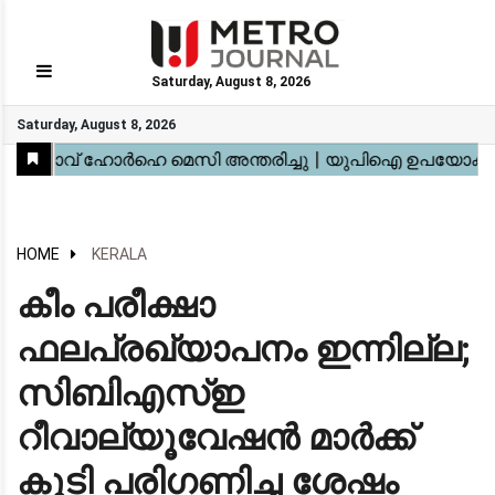
Saturday, August 8, 2026
GO
Saturday, August 8, 2026
Home
Kerala
National
Gulf
World
Sports
Movies
Health
Automobile
Travel
Education
Novel
Business
Technology
Webstory
HOME
KERALA
​കീം പരീക്ഷാ
ഫലപ്രഖ്യാപനം ഇന്നില്ല;
സിബിഎസ്ഇ
റീവാല്യൂവേഷൻ മാർക്ക്
കൂടി പരിഗണിച്ച ശേഷം