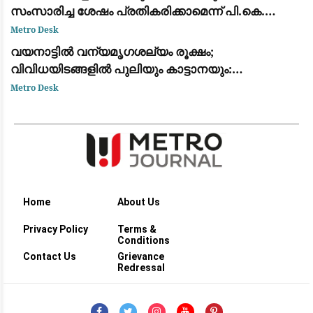
സംസാരിച്ച ശേഷം പ്രതികരിക്കാമെന്ന് പി.കെ.
കുഞ്ഞാലിക്കുട്ടി: നിലപാടിൽ മാറ്റമില്ല
Metro Desk
വയനാട്ടിൽ വന്യമൃഗശല്യം രൂക്ഷം;
വിവിധയിടങ്ങളിൽ പുലിയും കാട്ടാനയും:
ആശങ്കയിൽ ജനങ്ങൾ
Metro Desk
Home
About Us
Privacy Policy
Terms &
Conditions
Contact Us
Grievance
Redressal