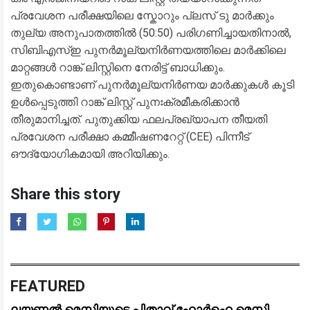
പ്രവേശന പരീക്ഷയിലെ സ്കോറും പ്ലസ് ടു മാർക്കും
തുല്യ അനുപാതത്തിൽ (50:50) പരിഗണിച്ചായതിനാൽ,
സിബിഎസ്ഇ പുനർമൂല്യനിർണയത്തിലെ മാർക്കിലെ
മാറ്റങ്ങൾ റാങ്ക് ലിസ്റ്റിനെ നേരിട്ട് ബാധിക്കും.
ഇതുകൊണ്ടാണ് പുനർമൂല്യനിർണയ മാർക്കുകൾ കൂടി
ഉൾപ്പെടുത്തി റാങ്ക് ലിസ്റ്റ് പുനഃക്രമീകരിക്കാൻ
തീരുമാനിച്ചത്. പുതുക്കിയ ഫലപ്രഖ്യാപന തീയതി
പ്രവേശന പരീക്ഷാ കമ്മീഷണറേറ്റ് (CEE) പിന്നീട്
ഔദ്യോഗികമായി അറിയിക്കും.
Share this story
FEATURED
ലയണൽ മെസിയുടെ പിതാവ് ഹോർഹെ മെസി