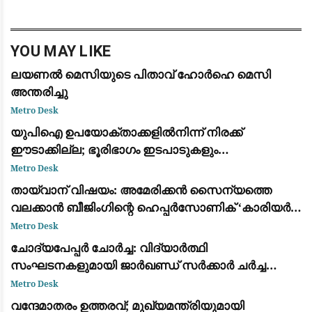
കർണാടക അതിർത്തി പ്രദേശമായ കുട്ടയിൽ
കാട്ടാനയുട
YOU MAY LIKE
ലയണൽ മെസിയുടെ പിതാവ് ഹോർഹെ മെസി
അന്തരിച്ചു
Metro Desk
യുപിഐ ഉപയോക്താക്കളിൽനിന്ന് നിരക്ക്
ഈടാക്കില്ല; ഭൂരിഭാഗം ഇടപാടുകളും
വ്യാപാരികൾക്കും സൗജന്യമായി തുടരുമെന്ന്
Metro Desk
കേന്ദ്ര സർക്കാർ
തായ്‌വാന് വിഷയം: അമേരിക്കൻ സൈന്യത്തെ
വലക്കാൻ ബീജിംഗിന്റെ ഹെപ്പർസോണിക് ‘കാരിയർ
കില്ലർ’ മിസൈലുകൾ
Metro Desk
ചോദ്യപേപ്പർ ചോർച്ച: വിദ്യാർത്ഥി
സംഘടനകളുമായി ജാർഖണ്ഡ് സർക്കാർ ചർച്ച
നടത്തി; സമരം തുടരുമെന്ന് ഉദ്യോഗാർത്ഥികൾ
Metro Desk
വന്ദേമാതരം ഉത്തരവ്; മുഖ്യമന്ത്രിയുമായി