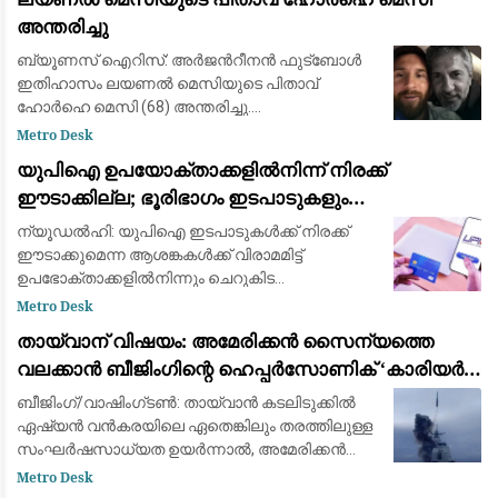
അന്തരിച്ചു
ബ്യൂണസ് ഐറിസ്: അർജന്‍റീനൻ ഫുട്ബോൾ
ഇതിഹാസം ലയണൽ മെസിയുടെ പിതാവ്
ഹോർഹെ മെസി (68) അന്തരിച്ചു.
അർജന്‍റീനയിലെ റെസാരിയോയിലെ
Metro Desk
ആശുപത്രിയിൽ പ്രാദേശിക സമയം
യുപിഐ ഉപയോക്താക്കളിൽനിന്ന് നിരക്ക്
വെള്ളിയാഴ്ച രാത്രി പത്തിനായിരുന്നു അന്ത്യം.
ഈടാക്കില്ല; ഭൂരിഭാഗം ഇടപാടുകളും
ഏറെക്കാ
വ്യാപാരികൾക്കും സൗജന്യമായി തുടരുമെന്ന്
ന്യൂഡൽഹി: യുപിഐ ഇടപാടുകൾക്ക് നിരക്ക്
കേന്ദ്ര സർക്കാർ
ഈടാക്കുമെന്ന ആശങ്കകൾക്ക് വിരാമമിട്ട്
ഉപഭോക്താക്കളിൽനിന്നും ചെറുകിട
വ്യാപാരികളിൽനിന്നും ഇത്തരം സേവനങ്ങൾക്ക്
Metro Desk
നിരക്ക് ഈടാക്കില്ലെന്ന് കേന്ദ്ര സർക്കാർ.
തായ്‌വാന് വിഷയം: അമേരിക്കൻ സൈന്യത്തെ
എന്നാൽ, വ്യാപാ
വലക്കാൻ ബീജിംഗിന്റെ ഹെപ്പർസോണിക് ‘കാരിയർ
കില്ലർ’ മിസൈലുകൾ
ബീജിംഗ്/വാഷിംഗ്ടൺ: തായ്‌വാൻ കടലിടുക്കിൽ
ഏഷ്യൻ വൻകരയിലെ ഏതെങ്കിലും തരത്തിലുള്ള
സംഘർഷസാധ്യത ഉയർന്നാൽ, അമേരിക്കൻ
നാവികസേനയെയും സഖ്യകക്ഷികളെയും
Metro Desk
പ്രതിരോധത്തിലാക്കാൻ ചൈന തങ്ങളുടെ