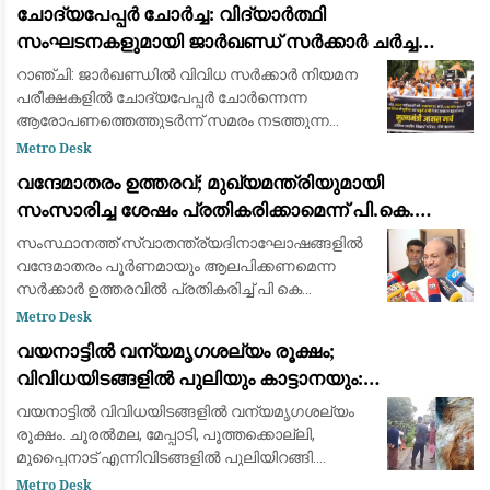
ചോദ്യപേപ്പർ ചോർച്ച: വിദ്യാർത്ഥി
വിനാശകാരിയായ ഹൈപ്പർസോണിക്
സംഘടനകളുമായി ജാർഖണ്ഡ് സർക്കാർ ചർച്ച
നടത്തി; സമരം തുടരുമെന്ന് ഉദ്യോഗാർത്ഥികൾ
റാഞ്ചി: ജാർഖണ്ഡിൽ വിവിധ സർക്കാർ നിയമന
പരീക്ഷകളിൽ ചോദ്യപേപ്പർ ചോർന്നെന്ന
ആരോപണത്തെത്തുടർന്ന് സമരം നടത്തുന്ന
വിദ്യാർത്ഥി പ്രതിനിധികളുമായി സംസ്ഥാന
Metro Desk
സർക്കാർ ചർച്ച നടത്തി. മന്ത്രിമാരടങ്ങുന്ന
വന്ദേമാതരം ഉത്തരവ്; മുഖ്യമന്ത്രിയുമായി
അഞ്ചംഗ സർക്കാർ
സംസാരിച്ച ശേഷം പ്രതികരിക്കാമെന്ന് പി.കെ.
കുഞ്ഞാലിക്കുട്ടി: നിലപാടിൽ മാറ്റമില്ല
സംസ്ഥാനത്ത് സ്വാതന്ത്ര്യദിനാഘോഷങ്ങളിൽ
വന്ദേമാതരം പൂർണമായും ആലപിക്കണമെന്ന
സർക്കാർ ഉത്തരവിൽ പ്രതികരിച്ച് പി കെ
കുഞ്ഞാലിക്കുട്ടി. സർക്കാർ നിലപാടിൽ
Metro Desk
മാറ്റമില്ലെന്ന് അദ്ദേഹം അറിയിച്ചു. എന്നാൽ
വയനാട്ടിൽ വന്യമൃഗശല്യം രൂക്ഷം;
പൂർണ്ണമായും ച
വിവിധയിടങ്ങളിൽ പുലിയും കാട്ടാനയും:
ആശങ്കയിൽ ജനങ്ങൾ
വയനാട്ടിൽ വിവിധയിടങ്ങളിൽ വന്യമൃഗശല്യം
രൂക്ഷം. ചൂരൽമല, മേപ്പാടി, പൂത്തക്കൊല്ലി,
മൂപ്പൈനാട് എന്നിവിടങ്ങളിൽ പുലിയിറങ്ങി.
ചീരാലിൽ കടുവ ആടിനെ കൊന്നു. അതേസമയം,
Metro Desk