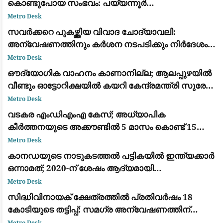
കൊണ്ടുപോയ സംഭവം: പയ്യന്നൂർ
തഹസിൽദാറിനെ സസ്പെൻഡ് ചെയ്യാൻ
Metro Desk
നിർദ്ദേശം
സവർക്കറെ പുകഴ്ത്തിയ വിവാദ ചോദ്യാവലി:
അന്വേഷണത്തിനും കർശന നടപടിക്കും നിർദേശം
നൽകി വിദ്യാഭ്യാസ മന്ത്രി എൻ. ഷംസുദ്ദീൻ
Metro Desk
ഔദ്യോഗിക വാഹനം കാണാനില്ല; ആലപ്പുഴയിൽ
വീണ്ടും ഓട്ടോറിക്ഷയിൽ കയറി കേന്ദ്രമന്ത്രി സുരേഷ്
ഗോപി
Metro Desk
വടകര എംഡിഎംഎ കേസ്; അധ്യാപിക
കീർത്തനയുടെ അക്കൗണ്ടിൽ 5 മാസം കൊണ്ട് 15
ലക്ഷം രൂപയുടെ ഇടപാട്
Metro Desk
കാനഡയുടെ നാടുകടത്തൽ പട്ടികയിൽ ഇന്ത്യക്കാർ
ഒന്നാമത്; 2020-ന് ശേഷം ആദ്യമായി
മെക്സിക്കോയെ മറികടന്നു
Metro Desk
സിദ്ധിവിനായക് ക്ഷേത്രത്തിൽ പ്രതിവർഷം 18
കോടിയുടെ തട്ടിപ്പ്: സമഗ്ര അന്വേഷണത്തിന്
ഉത്തരവിട്ട് ദേവേന്ദ്ര ഫഡ്‌നാവിസ്
Metro Desk