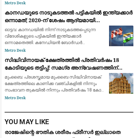
സാമ്പത്തിക ഇടപാടെന്ന് പൊലീസ്. അക്കൗണ്ടിൽ
Metro Desk
മൈനസ് ബാലൻസാണെന്ന കീർത്തനയുടെ വാദം
കാനഡയുടെ നാടുകടത്തൽ പട്ടികയിൽ ഇന്ത്യക്കാർ
ബാങ്ക് രേഖകൾ നിരത്തിയ
ഒന്നാമത്; 2020-ന് ശേഷം ആദ്യമായി
മെക്സിക്കോയെ മറികടന്നു
ഓട്ടവ: കാനഡയിൽ നിന്ന് നാടുകടത്തപ്പെടുന്ന
വിദേശികളുടെ പട്ടികയിൽ ഇന്ത്യക്കാർ
ഒന്നാമതെത്തി. കനേഡിയൻ ബോർഡർ
സർവീസസ് ഏജൻസി (CBSA) പുറത്തുവിട്ട പുതിയ
Metro Desk
കണക്കുകൾ പ്രകാരം 3,323 ഇന്ത്യൻ
സിദ്ധിവിനായക് ക്ഷേത്രത്തിൽ പ്രതിവർഷം 18
പൗരന്മാർക്കാണ് കാനഡ നാടുക
കോടിയുടെ തട്ടിപ്പ്: സമഗ്ര അന്വേഷണത്തിന്
ഉത്തരവിട്ട് ദേവേന്ദ്ര ഫഡ്‌നാവിസ്
മുംബൈ: പ്രശസ്തമായ മുംബൈ സിദ്ധിവിനായക്
ക്ഷേത്രത്തിലെ കാണിക്ക വഞ്ചികളിൽ നിന്നും
സംഭാവന തുകയിൽ നിന്നും പ്രതിവർഷം 18 കോടി
രൂപയോളം തട്ടിയെടുക്കുന്നുവെന്ന ഗുരുതര
Metro Desk
ആരോപണത്തിൽ സമഗ്ര അന്വേഷണത്തിന്
ഉത്തരവിട്ട്
YOU MAY LIKE
രാജേഷിന്റെ ഭൗതിക ശരീരം ഫ്രീസർ ഇല്ലാതെ