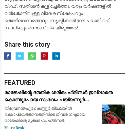
വി.ഡി. സതീശൻ കൂട്ടിച്ചേർത്തു. വരും വർഷങ്ങളിൽ
വൻതോതിലുള്ള വിദേശ നിക്ഷേപവും
തൊഴിലവസരങ്ങളും സൃഷ്ടിക്കാൻ ഈ പദ്ധതി വഴി
സാധിക്കുമെന്നാണ് വിലയിരുത്തൽ.
Share this story
FEATURED
രാജേഷിന്റെ ഭൗതിക ശരീരം ഫ്രീസർ ഇല്ലാതെ
കൊണ്ടുപോയ സംഭവം: പയ്യന്നൂർ
തഹസിൽദാറിനെ സസ്പെൻഡ് ചെയ്യാൻ
തിരുവനന്തപുരം: കണ്ണൂർ ജില്ലയിൽ
നിർദ്ദേശം
രക്ഷാപ്രവർത്തനത്തിനിടെ ജീവൻ നഷ്ടമായ
രാജേഷിന്റെ മൃതദേഹം ഫ്രീസർ
സൗകര്യമില്ലാതെ കൊണ്ടുപോയ സംഭവത്തിൽ
Metro Desk