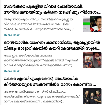
പയ്യന്നൂർ തഹസിൽദാർ പോൾ കെ പിയെ
സവർക്കറെ പുകഴ്ത്തിയ വിവാദ ചോദ്യാവലി:
സസ്പെൻഡ് ചെയ്യാൻ നിർദ്ദേശം. ലാൻഡ്
അന്വേഷണത്തിനും കർശന നടപടിക്കും നിർദേശം
റവന്യൂ
നൽകി വിദ്യാഭ്യാസ മന്ത്രി എൻ. ഷംസുദ്ദീൻ
തിരുവനന്തപുരം: വി.ഡി. സവർക്കറെ പുകഴ്ത്തിയ
വിവാദ ചോദ്യാവലിയിൽ കർശന നടപടിക്ക്
നിർദേശം നൽകി പൊതുവിദ്യാഭ്യാസ വകുപ്പ്
മന്ത്രി എൻ. ഷംസുദ്ദീൻ. അന്വേഷണം നടത്തി
Metro Desk
കുറ്റക്കാർക്കെതിരെ കർശന നടപടി
ഔദ്യോഗിക വാഹനം കാണാനില്ല; ആലപ്പുഴയിൽ
സ്വീകരിക്കുവാൻ പൊ
വീണ്ടും ഓട്ടോറിക്ഷയിൽ കയറി കേന്ദ്രമന്ത്രി സുരേഷ്
ഗോപി
ആലപ്പുഴ: ഔദ്യോഗിക വാഹനം
കാണാത്തതിനെത്തുടർന്ന് കേന്ദ്രമന്ത്രി സുരേഷ്
ഗോപി ഓട്ടോറിക്ഷയിൽ കയറി യാത്രചെയ്തു.
ആലപ്പുഴയിലായിരുന്നു സംഭവം. നേരത്തേ
Metro Desk
മണ്ണാറശാലയിലും തൃശൂരിലും ഔദ്യോഗിക
വടകര എംഡിഎംഎ കേസ്; അധ്യാപിക
വാഹനം കാണാത്തതിനെത്തു
കീർത്തനയുടെ അക്കൗണ്ടിൽ 5 മാസം കൊണ്ട് 15
ലക്ഷം രൂപയുടെ ഇടപാട്
വടകര എംഡിഎംഎ കേസിൽ പ്രതിയായ
അധ്യാപിക കീർത്തനയുടെ അക്കൗണ്ടിൽ അഞ്ച്
മാസം കൊണ്ട് നടന്നത് 15 ലക്ഷത്തിന്റെ