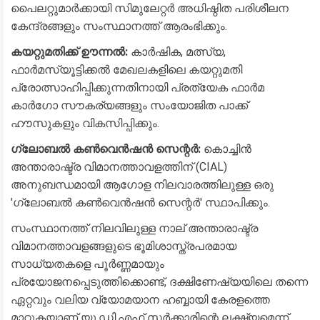
പൈലറ്റുമാർക്കായി സിമുലേറ്റർ അധിഷ്ഠിത പരിശീലന
കേന്ദ്രങ്ങളും സംസ്ഥാനത്ത് ആരംഭിക്കും.
കയറ്റുമതിക്ക് ഊന്നൽ:
കാർഷിക, മത്സ്യ,
ഫാർമസ്യൂട്ടിക്കൽ മേഖലകളിലെ കയറ്റുമതി
പ്രോത്സാഹിപ്പിക്കുന്നതിനായി പ്രത്യേക ഫാർമ
കാർഗോ സൗകര്യങ്ങളും സംയോജിത പാക്ക്
ഹൗസുകളും വികസിപ്പിക്കും.
ഗ്ലോബൽ കൺവെൻഷൻ സെന്റർ:
കൊച്ചിൻ
അന്താരാഷ്ട്ര വിമാനത്താവളത്തിന് (CIAL)
അനുബന്ധമായി ആഗോള നിലവാരത്തിലുള്ള ഒരു
'ഗ്ലോബൽ കൺവെൻഷൻ സെന്റർ' സ്ഥാപിക്കും.
​സംസ്ഥാനത്ത് നിലവിലുള്ള നാല് അന്താരാഷ്ട്ര
വിമാനത്താവളങ്ങളുടെ ഭൂമിശാസ്ത്രപരമായ
സാധ്യതകളെ പൂർണ്ണമായും
പ്രയോജനപ്പെടുത്തിക്കൊണ്ട്, ദക്ഷിണേഷ്യയിലെ തന്നെ
ഏറ്റവും വലിയ വ്യോമയാന ഹബ്ബായി കേരളത്തെ
മാറ്റുകയാണ് യു.ഡി.എഫ് സർക്കാരിന്റെ ലക്ഷ്യമെന്ന്