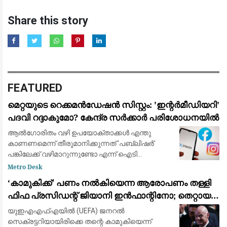
Share this story
FEATURED
മെറ്റയുടെ റെക്കമൻഡേഷൻ സിസ്റ്റം: 'ഇന്റർമീഡിയറി'
പദവി റദ്ദാകുമോ? കേന്ദ്ര സർക്കാർ പരിശോധനയിൽ
ആൽഗോരിതം വഴി ഉപയോക്താക്കൾ എന്തു
കാണണമെന്ന് തീരുമാനിക്കുന്നത് 'പബ്ലിഷർ'
പങ്കിലേക്ക് വഴിമാറുന്നുണ്ടോ എന്ന് ഐടി
മന്ത്രാലയം വിലയിരുത്തുന്നു
Metro Desk
​‘കാമുകിക്ക്’ പണം നൽകിയെന്ന ആരോപണം തള്ളി
ഫിഫ പ്രസിഡന്റ് ജിയാനി ഇൻഫാന്റിനോ; തെറ്റായ
പ്രചാരണമെന്ന് പ്രതികരണം
യുഇഎഎഫ്‌എയിൽ (UEFA) ജനറൽ
സെക്രട്ടറിയായിരിക്കെ തന്റെ കാമുകിയെന്ന്