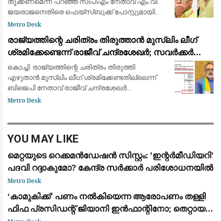
തൂക്കണമെന്ന് പറഞ്ഞ സിപിഎം നേതാവ് എം.വി.
ജയരാജനെതിരെ ഫെയ്സ്ബുക്ക് പോസ്റ്റുമായി
അര്‍ജുന്‍ ആയങ്കി. തനിക്ക് അയിത്തം
Metro Desk
കൽപ്പിക്കുന്നതിനും തള്ളിപ്പറയുന്നതിനും മുൻപ്
രാജ്യത്തിന്റെ ചരിത്രം തിരുത്താൻ മുസ്ലിം ലീഗ്
താനീ പ്രസ്
ശ്രമിക്കേണ്ടെന്ന് രാജീവ് ചന്ദ്രശേഖർ; സവർക്കർ
ചോദ്യ വിവാദത്തിൽ ശക്തമായ പ്രതികരണം
കൊച്ചി: രാജ്യത്തിന്റെ ചരിത്രം തിരുത്തി
എഴുതാൻ മുസ്ലിം ലീഗ് ശ്രമിക്കേണ്ടതില്ലെന്ന്
ബിജെപി നേതാവ് രാജീവ് ചന്ദ്രശേഖർ.
സ്വാതന്ത്ര്യസമര ക്വിസ് മത്സരത്തിൽ വി.ഡി.
Metro Desk
സവർക്കറെക്കുറിച്ചുള്ള ചോദ്യം ഉൾപ്പെടുത്തിയത
YOU MAY LIKE
മെറ്റയുടെ റെക്കമൻഡേഷൻ സിസ്റ്റം: 'ഇന്റർമീഡിയറി'
പദവി റദ്ദാകുമോ? കേന്ദ്ര സർക്കാർ പരിശോധനയിൽ
Metro Desk
​‘കാമുകിക്ക്’ പണം നൽകിയെന്ന ആരോപണം തള്ളി
ഫിഫ പ്രസിഡന്റ് ജിയാനി ഇൻഫാന്റിനോ; തെറ്റായ
പ്രചാരണമെന്ന് പ്രതികരണം