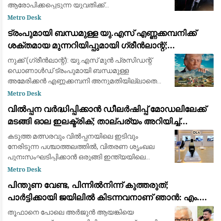
ആരോപിക്കപ്പെടുന്ന യുവതിക്ക്
ഓർഗനൈസേഷന്റെ പണം നൽകി
Metro Desk
ഒഴിവാക്കിയെന്ന ആരോപണങ്ങൾ പൂർണ്ണമായും
ട്രംപുമായി ബന്ധമുള്ള യു.എസ് എണ്ണക്കമ്പനിക്ക്
തള്ളി ഫിഫ പ്രസിഡന്റ് ജിയാനി ഇൻഫാന്റിനോ.
ശക്തമായ മുന്നറിയിപ്പുമായി ഗ്രീൻലാന്റ്;
ബ്രിട്ട
അനുമതിയില്ലാതെ ഡ്രില്ലിംഗ് ഉപകരണങ്ങൾ
നുക്ക് (ഗ്രീൻലാന്റ്): യു.എസ് മുൻ പ്രസിഡന്റ്
എത്തിച്ചതിൽ അമർഷം
ഡൊണാൾഡ് ട്രംപുമായി ബന്ധമുള്ള
അമേരിക്കൻ എണ്ണക്കമ്പനി അനുമതിയില്ലാതെ
ഖനന സാമഗ്രികൾ കരയിലെത്തിച്ച സംഭവത്തിൽ
Metro Desk
കടുത്ത മുന്നറിയിപ്പുമായി ഗ്രീൻലാന്റ് സർക്കാർ.
വിൽപ്പന വർദ്ധിപ്പിക്കാൻ ഡീലർഷിപ്പ് മോഡലിലേക്ക്
കിഴക
മടങ്ങി ഓല ഇലക്ട്രിക്; താല്പര്യം അറിയിച്ച്
ആയിരത്തോളം പേർ
കടുത്ത മത്സരവും വിൽപ്പനയിലെ ഇടിവും
നേരിടുന്ന പശ്ചാത്തലത്തിൽ, വിതരണ ശൃംഖല
പുനഃസംഘടിപ്പിക്കാൻ ഒരുങ്ങി ഇന്ത്യയിലെ
മുൻനിര ഇലക്ട്രിക് ഇരുചക്ര വാഹന
Metro Desk
നിർമ്മാതാക്കളായ ഓല ഇലക്ട്രിക് (Ola Electric).
പിന്തുണ വേണ്ട, പിന്നിൽനിന്ന് കുത്തരുത്;
ഇതുവരെ കമ്പ
പാർട്ടിക്കായി ജയിലിൽ കിടന്നവനാണ് ഞാൻ: എം.വി.
ജയരാജന് മറുപടിയുമായി അർജുൻ ആയങ്കി
തൂഫാനെ പോലെ അര്‍ജുന്‍ ആയങ്കിയെ