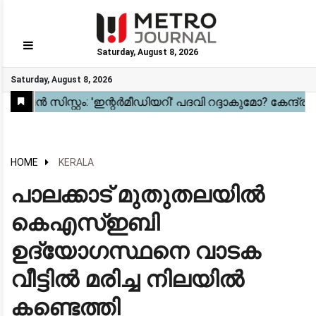
Saturday, August 8, 2026
GO
Saturday, August 8, 2026
Home
Kerala
National
Gulf
World
Sports
Movies
Health
Automobile
Travel
Education
Novel
Business
Technology
Webstory
HOME
KERALA
പാലക്കാട് മുതുതലയിൽ
കെഎസ്ഇബി
ഉദ്യോഗസ്ഥനെ വാടക
വീട്ടിൽ മരിച്ച നിലയിൽ
കണ്ടെത്തി