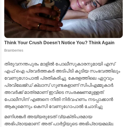
തിരുവനന്തപുരം മാളിൽ പോലീസുകാരനുമായി എസ്
എഫ് ഐ പ്രവർത്തകർ അടിപിടി കൂടിയ സംഭവത്തിലും
വേണുഗോപാൽ പ്രതികരിച്ചു. കേരളത്തിലെ ഏറ്റവും
പ്രവിലേജ്ഡ് ക്ലാസ് ഗുണ്ടകളാണ് സിപിഎമ്മുകാർ.
അവർക്ക് മാത്രമാണ് ഇവിടെ സംരക്ഷണമുള്ളത്.
പോലീസിന് എങ്ങനെ നീതി നിർവഹണം നടപ്പാക്കാൻ
ആകുമെന്നും കെസി വേണുഗോപാൽ ചോദിച്ചു
മണിശങ്കർ അയ്യരുടേത് വ്യക്തിപരമായ
അഭിപ്രായമാണ്. അത് പാർട്ടിയുടെ അഭിപ്രായമല്ല.