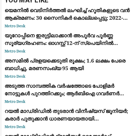
YOU MAY LIKE
യെമനിൽ വെടിനിർത്തൽ ലംഘിച്ച് ഹൂതികളുടെ വൻ
ആക്രമണം: 30 സൈനികർ കൊല്ലപ്പെട്ടു; 2022-ന്
ശേഷമുള്ള ഏറ്റവും വലിയ ഏറ്റുമുട്ടൽ
Metro Desk
യൂറോപ്പിനെ ഇരുട്ടിലാക്കാൻ അപൂർവ പൂർണ്ണ
സൂര്യഗ്രഹണം: ഓഗസ്റ്റ് 12-ന് സ്പെയിനിൽ
പ്രകൃതിയുടെ വിസ്മയക്കാഴ്ച
Metro Desk
അസമിൽ പ്രളയക്കെടുതി രൂക്ഷം; 1.6 ലക്ഷം പേരെ
ബാധിച്ചു, മരണസംഖ്യ 95 ആയി
Metro Desk
അടുത്ത സാമ്പത്തിക വർഷത്തോടെ പോളിമർ
നോട്ടുകൾ പുറത്തിറക്കും; ആർബിഐ ഗവർണർ
സഞ്ജയ് മൽഹോത്ര
Metro Desk
റയൽ മാഡ്രിഡിൽ തുടരാൻ വിനീഷ്യസ് ജൂനിയർ;
കരാർ പുതുക്കാൻ ധാരണയായതായി
ഫാബ്രിസിയോ റൊമാനോയും ദ അത്‌ലറ്റിക്കും
Metro Desk