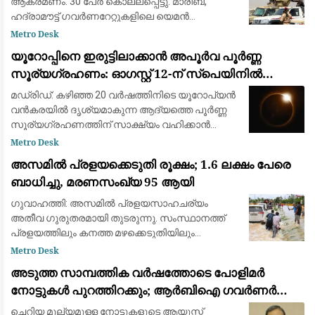
ആക്രമണം. 30 പേർ കൊല്ലപ്പെട്ടു. മാരിബ്,
ഹദ്രാമൗട്ട് ഗവർണറേറ്റുകളിലെ യെമൻ
എമർജൻസി ഫോഴ്‌സ് ക്യാമ്പുകൾക്ക്
Metro Desk
നേരെയായിരുന്നു ആക്രമണം. 2022ന് ശേഷമുള്ള
യൂറോപ്പിനെ ഇരുട്ടിലാക്കാൻ അപൂർവ പൂർണ്ണ
വലിയ ആക്രമണമാണിത്
സൂര്യഗ്രഹണം: ഓഗസ്റ്റ് 12-ന് സ്പെയിനിൽ
പ്രകൃതിയുടെ വിസ്മയക്കാഴ്ച
മഡ്രിഡ്: കഴിഞ്ഞ 20 വർഷത്തിനിടെ യൂറോപ്യൻ
വൻകരയിൽ ദൃശ്യമാകുന്ന ആദ്യത്തെ പൂർണ്ണ
സൂര്യഗ്രഹണത്തിന് സാക്ഷ്യം വഹിക്കാൻ
ഒരുങ്ങി ശാസ്ത്രലോകവും ആകാശപ്രേമികളും.
Metro Desk
ഓഗസ്റ്റ് 12-നാണ് ചന്ദ്രൻ സൂര്യനെ പൂർണ്ണമായി
അസമിൽ പ്രളയക്കെടുതി രൂക്ഷം; 1.6 ലക്ഷം പേരെ
മറയ്ക
ബാധിച്ചു, മരണസംഖ്യ 95 ആയി
ഗുവാഹത്തി: അസമിൽ പ്രളയസാഹചര്യം
അതീവ ഗുരുതരമായി തുടരുന്നു. സംസ്ഥാനത്ത്
പ്രളയത്തിലും കനത്ത മഴക്കെടുതിയിലും
മരിച്ചവരുടെ എണ്ണം 95 ആയി ഉയർന്നു. 14
Metro Desk
ജില്ലകളിലായി 1.6 ലക്ഷത്തിലധികം (1,60,000)
അടുത്ത സാമ്പത്തിക വർഷത്തോടെ പോളിമർ
ആളുകളെയാണ് വെള്
നോട്ടുകൾ പുറത്തിറക്കും; ആർബിഐ ഗവർണർ
സഞ്ജയ് മൽഹോത്ര
ചെറിയ മൂല്യമുള്ള നോട്ടുകളുടെ ആയുസ്സ്