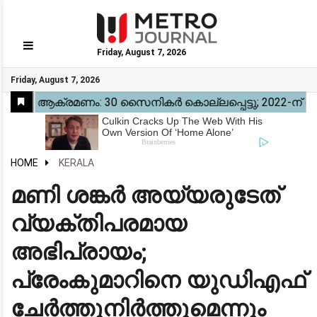
Friday, August 7, 2026
GO
Friday, August 7, 2026
Home
Kerala
National
Gulf
World
Sports
Movies
Health
Automobile
Travel
Education
Novel
Business
Technology
Webstory
HOME
KERALA
മണി ശങ്കർ അയ്യരുടേത്
വ്യക്തിപരമായ
അഭിപ്രായം;
പ്രേംകുമാറിനെ യുഡിഎഫ്
ചേർത്തുനിർത്തുമെന്നും