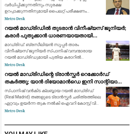
വർധിപ്പിക്കുന്നതിനും സുരക്ഷ
ഉറപ്പാക്കുന്നതിനുമായി പൈലറ്റ് പരീക്ഷണം
പുരോഗമിക്കുന്നു.
Metro Desk
റയൽ മാഡ്രിഡിൽ തുടരാൻ വിനീഷ്യസ് ജൂനിയർ;
കരാർ പുതുക്കാൻ ധാരണയായതായി
ഫാബ്രിസിയോ റൊമാനോയും ദ അത്‌ലറ്റിക്കും
മാഡ്രിഡ്: ബ്രസീലിയൻ സൂപ്പർ താരം
വിനീഷ്യസ് ജൂനിയർ സ്പാനിഷ് വമ്പന്മാരായ
റയൽ മാഡ്രിഡുമായി പുതിയ കരാറിൽ
ഒപ്പുവെക്കാൻ ഒരുങ്ങുന്നു. പ്രമുഖ ട്രാൻസ്ഫർ
Metro Desk
മാധ്യമപ്രവർത്തകൻ ഫാബ്രിസിയോ
റയൽ മാഡ്രിഡിന്റെ ട്രാൻസ്ഫർ റെക്കോർഡ്
റൊമാനോയും 'ദ അത്‌ലറ്റികു'മാണ
തകർത്തു; യാൻ ദിയോമാൻഡെ ഇനി സാന്റിയാഗോ
ബെർണബ്യൂവിൽ
സ്പാനിഷ് വൻകിട ക്ലബ്ബായ റയൽ മാഡ്രിഡ്
(Real Madrid) തങ്ങളുടെ ട്രാൻസ്ഫർ ചരിത്രത്തിലെ
ഏറ്റവും ഉയർന്ന തുക നൽകി ഐവറി കോസ്റ്റ് വിങ്
ഫോർവേഡ് യാൻ ദിയോമാൻഡെയെ (Yan
Metro Desk
Diomandé) സ്വന്തമാക്കി. ജർമ്മൻ ക്ലബ്ബായ
ആർ.ബ