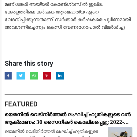
മണിശങ്കർ അയ്യർ കോൺഗ്രസിൽ ഇല്ല.
കേരളത്തിലെ കർഷക ആത്മഹത്യ ഏറെ
വേദനിപ്പിക്കുന്നതാണ്. സർക്കാർ കർഷകരെ പൂർണമായി
അവഗണിച്ചെന്നും കെസി വേണുഗോപാൽ വിമർശിച്ചു
Share this story
FEATURED
യെമനിൽ വെടിനിർത്തൽ ലംഘിച്ച് ഹൂതികളുടെ വൻ
ആക്രമണം: 30 സൈനികർ കൊല്ലപ്പെട്ടു; 2022-ന്
ശേഷമുള്ള ഏറ്റവും വലിയ ഏറ്റുമുട്ടൽ
യെമനിൽ വെടിനിർത്തൽ ലംഘിച്ച് ഹൂതികളുടെ