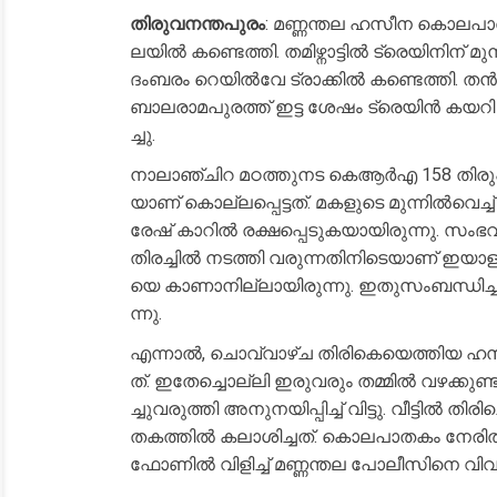
തിരുവനന്തപുരം
: മ​ണ്ണ​ന്ത​ല ഹ​സീ​ന കൊ​ല​പാ​ത
ല​യി​ൽ ക​ണ്ടെ​ത്തി. ത​മി​ഴ്നാ​ട്ടി​ൽ ട്രെ​യി​നി​ന് മു
ദം​ബ​രം റെ​യി​ൽ​വേ ട്രാ​ക്കി​ൽ ക​ണ്ടെ​ത്തി. ത​
ബാ​ല​രാ​മ​പു​ര​ത്ത് ഇ​ട്ട ശേ​ഷം ട്രെ​യി​ൻ ക​യ​റി ത​മ
ച്ചു.
നാ​ലാ​ഞ്ചി​റ മ​ഠ​ത്തു​ന​ട കെ​ആ​ർ​എ 158 തി​രു​പ്
യാ​ണ് കൊ​ല്ല​പ്പെ​ട്ട​ത്. മ​ക​ളു​ടെ മു​ന്നി​ൽ​വെ​ച
രേ​ഷ് കാ​റി​ൽ ര​ക്ഷ​പ്പെ​ടു​ക​യാ​യി​രു​ന്നു. സം​ഭ
തി​ര​ച്ചി​ൽ ന​ട​ത്തി വ​രു​ന്ന​തി​നി​ടെ​യാ​ണ് ഇ​യാ
യെ കാ​ണാ​നി​ല്ലാ​യി​രു​ന്നു. ഇ​തു​സം​ബ​ന്ധി​ച്ച
ന്നു.
എ​ന്നാ​ൽ, ചൊ​വ്വാ​ഴ്ച തി​രി​കെ​യെ​ത്തി​യ ഹ​സീ​ന
ത്. ഇ​തേ​ച്ചൊ​ല്ലി ഇ​രു​വ​രും ത​മ്മി​ൽ വ​ഴ​ക്കു​ണ്
ച്ചു​വ​രു​ത്തി അ​നു​ന​യി​പ്പി​ച്ച് വി​ട്ടു. വീ​ട്ടി​ൽ ത
ത​ക​ത്തി​ൽ ക​ലാ​ശി​ച്ച​ത്. കൊ​ല​പാ​ത​കം നേ​രി​
ഫോ​ണി​ൽ വി​ളി​ച്ച് മ​ണ്ണ​ന്ത​ല പോ​ലീ​സി​നെ വി​വ​ര