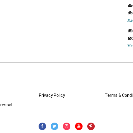
കട
ക
ഭാ
ക
കണ
Me
താ
വെ
അ
Me
കൊ
Privacy Policy
Terms & Condi
ressal