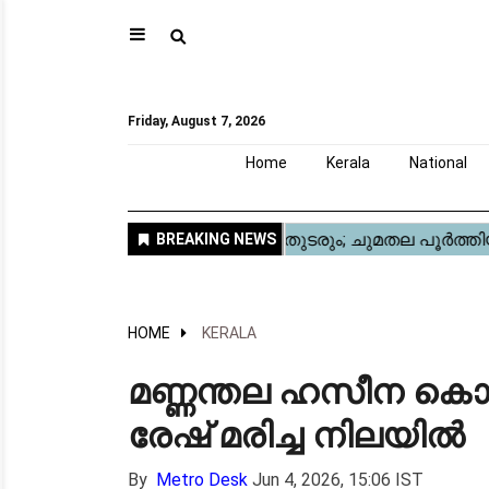
⚲
Home
Kerala
National
Gulf
World
Sports
Movies
Health
Automobile
Travel
Education
Novel
Business
Technology
Webstory
Friday, August 7, 2026
Home
Kerala
National
HOME
KERALA
മ​ണ്ണ​ന്ത​ല ഹ​സീ​ന കൊ
രേ​ഷ് മ​രി​ച്ച നി​ല​യി​ൽ
By
Metro Desk
Jun 4, 2026, 15:06 IST