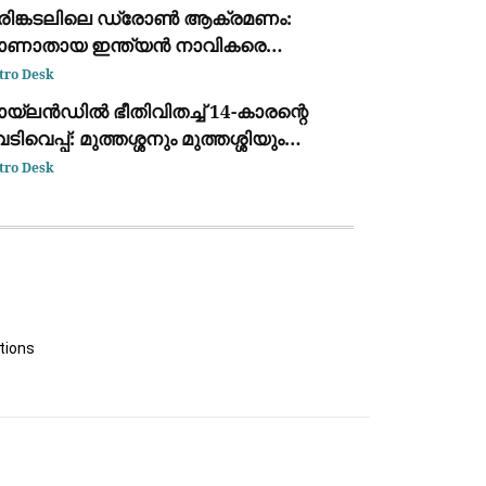
ക്കുന്ന ദൃശ്യം പുറത്ത്: സഹോദരനും
രിങ്കടലിലെ ഡ്രോൺ ആക്രമണം:
ര്യയും കസ്റ്റഡിയിൽ
ാണാതായ ഇന്ത്യൻ നാവികരെ
്ടെത്താനായില്ലെന്ന് കേന്ദ്ര സർക്കാർ
tro Desk
യ്‌ലൻഡിൽ ഭീതിവിതച്ച് 14-കാരന്റെ
ടിവെപ്പ്: മുത്തശ്ശനും മുത്തശ്ശിയും
ധ്യാപകരും അടക്കം 7 പേർ
tro Desk
ല്ലപ്പെട്ടു
tions