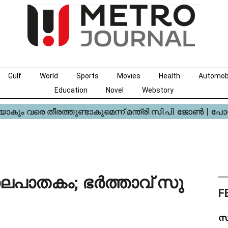
Gulf
World
Sports
Movies
Health
Automob
Education
Novel
Webstory
​ല​പാ​ത​കം; ഭർത്താവ് സു​
F
സ