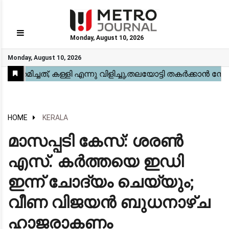
Monday, August 10, 2026
GO
Monday, August 10, 2026
Home
Kerala
National
Gulf
World
Sports
Movies
Health
Automobile
Travel
Education
Novel
Business
Technology
Webstory
HOME
KERALA
മാസപ്പടി കേസ്: ശരൺ
എസ്. കർത്തയെ ഇഡി
ഇന്ന് ചോദ്യം ചെയ്യും;
വീണ വിജയൻ ബുധനാഴ്ച
ഹാജരാകണം