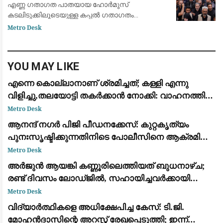
എണ്ണ ഗതാഗത പാതയായ ഹോർമുസ്
കടലിടുക്കിലൂടെയുള്ള കപ്പൽ ഗതാഗതം
പുനഃസ്ഥാപിക്കുന്നതിനായി ഒമാനുമായി നടത്തുന്ന
Metro Desk
ചർച്ചകൾ അന്തിമ ഘട്ടത്തിലാണെന്ന് ഇറാൻ.
എന്നാൽ കടലിടുക്ക
YOU MAY LIKE
എന്നെ കൊല്ലാനാണ് ശ്രമിച്ചത്; കള്ളി എന്നു
വിളിച്ചു,തലയോട്ടി തകർക്കാൻ നോക്കി: വാഹനത്തിന്
നേരെ കല്ലേറുണ്ടായതിനെ രൂക്ഷമായി വിമർശിച്ച്
Metro Desk
മമത ബാനർജി
ആനന്ദ് നഗർ പിജി പീഡനക്കേസ്: കുറ്റകൃത്യം
പുനഃസൃഷ്ടിക്കുന്നതിനിടെ പോലീസിനെ ആക്രമിച്ചു;
പ്രതിക്ക് കാലിൽ വെടിയേറ്റു
Metro Desk
അർജുൻ ആയങ്കി കണ്ണൂരിലെത്തിയത് ബുധനാഴ്ച;
രണ്ട് ദിവസം ലോഡ്ജിൽ, സഹായിച്ചവർക്കായി
തിരച്ചിൽ
Metro Desk
വിദ്യാർത്ഥികളെ അധിക്ഷേപിച്ച കേസ്: ടി.ജി.
മോഹൻദാസിന്റെ അറസ്റ്റ് രേഖപ്പെടുത്തി; ഇന്ന്