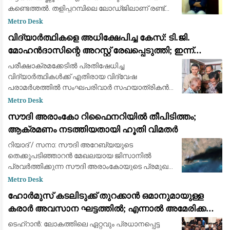
കണ്ടെത്തൽ. തളിപ്പറമ്പിലെ ലോഡ്ജിലാണ് രണ്ട്
ദിവസം തങ്ങിയത്. സുഹൃത്ത് പ്രണവും ബന്ധു
Metro Desk
കുട്ടനുമാണ് സഹായം നൽകിയത് എന്ന് പൊലീസ്
വിദ്യാർത്ഥികളെ അധിക്ഷേപിച്ച കേസ്: ടി.ജി.
മോഹൻദാസിന്റെ അറസ്റ്റ് രേഖപ്പെടുത്തി; ഇന്ന്
കോടതിയിൽ ഹാജരാക്കും
പരീക്ഷാക്രമക്കേടില്‍ പ്രതിഷേധിച്ച
വിദ്യാര്‍ത്ഥികള്‍ക്ക് എതിരായ വിദ്വേഷ
പരാമര്‍ശത്തില്‍ സംഘപരിവാര്‍ സഹയാത്രികന്‍
ടി. ജി. മോഹന്‍ദാസിന്റെ അറസ്റ്റ് രേഖപ്പെടുത്തി.
Metro Desk
കൊച്ചിയില്‍ നിന്ന് കസ്റ്റഡിയിലെടുത്ത ടിജ
സൗദി അരാംകോ റിഫൈനറിയിൽ തീപിടിത്തം;
ആക്രമണം നടത്തിയതായി ഹൂതി വിമതർ
റിയാദ് / സനാ: സൗദി അറേബ്യയുടെ
തെക്കുപടിഞ്ഞാറൻ മേഖലയായ ജിസാനിൽ
പ്രവർത്തിക്കുന്ന സൗദി അരാംകോയുടെ പ്രമുഖ
എണ്ണശുദ്ധീകരണ ശാലയ്ക്ക് (Aramco Refinery)
Metro Desk
നേരെ ആക്രമണം നടത്തിയതായി യെമനിലെ
ഹോർമുസ് കടലിടുക്ക് തുറക്കാൻ ഒമാനുമായുള്ള
ഇറാന്റെ പിന്തുണയുള്ള ഹ
കരാർ അവസാന ഘട്ടത്തിൽ; എന്നാൽ അമേരിക്ക
നിബന്ധനകൾ പാലിക്കണമെന്ന് ഇറാൻ
ടെഹ്‌റാൻ: ലോകത്തിലെ ഏറ്റവും പ്രധാനപ്പെട്ട