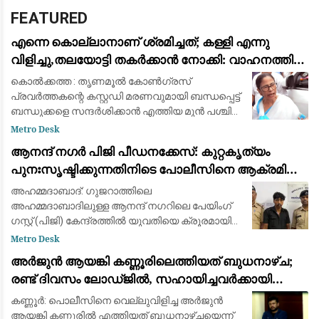
FEATURED
എന്നെ കൊല്ലാനാണ് ശ്രമിച്ചത്; കള്ളി എന്നു
വിളിച്ചു,തലയോട്ടി തകർക്കാൻ നോക്കി: വാഹനത്തിന്
നേരെ കല്ലേറുണ്ടായതിനെ രൂക്ഷമായി വിമർശിച്ച്
കൊൽക്കത്ത : തൃണമൂൽ കോൺഗ്രസ്
മമത ബാനർജി
പ്രവർത്തകന്റെ കസ്റ്റഡി മരണവുമായി ബന്ധപ്പെട്ട്
ബന്ധുക്കളെ സന്ദർശിക്കാൻ എത്തിയ മുൻ പശ്ചിമ
ബംഗാൾ മുഖ്യമന്ത്രിയും തൃണമൂൽ
Metro Desk
കോൺഗ്രസ് അധ്യക്ഷയുമായ മമത
ആനന്ദ് നഗർ പിജി പീഡനക്കേസ്: കുറ്റകൃത്യം
ബാനർജിയുടെ വാഹനത്തിന് നേരെ ക
പുനഃസൃഷ്ടിക്കുന്നതിനിടെ പോലീസിനെ ആക്രമിച്ചു;
പ്രതിക്ക് കാലിൽ വെടിയേറ്റു
അഹമ്മദാബാദ്: ഗുജറാത്തിലെ
അഹമ്മദാബാദിലുള്ള ആനന്ദ് നഗറിലെ പേയിംഗ്
ഗസ്റ്റ് (പിജി) കേന്ദ്രത്തിൽ യുവതിയെ ക്രൂരമായി
പീഡിപ്പിച്ച കേസ്സിലെ പ്രതിക്ക് പോലീസിന്റെ
Metro Desk
വെടിയേറ്റു. തെളിവെടുപ്പിന്റെ ഭാഗമായി കുറ്റകൃത്യ
അർജുൻ ആയങ്കി കണ്ണൂരിലെത്തിയത് ബുധനാഴ്ച;
രണ്ട് ദിവസം ലോഡ്ജിൽ, സഹായിച്ചവർക്കായി
തിരച്ചിൽ
കണ്ണൂർ: പൊലീസിനെ വെല്ലുവിളിച്ച അർജുൻ
ആയങ്കി കണ്ണൂരിൽ എത്തിയത് ബുധനാഴ്ചയെന്ന്