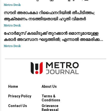
കോടതിയിൽ ഹാജരാക്കും
Metro Desk
സൗദി അരാംകോ റിഫൈനറിയിൽ തീപിടിത്തം;
ആക്രമണം നടത്തിയതായി ഹൂതി വിമതർ
Metro Desk
ഹോർമുസ് കടലിടുക്ക് തുറക്കാൻ ഒമാനുമായുള്ള
കരാർ അവസാന ഘട്ടത്തിൽ; എന്നാൽ അമേരിക്ക
നിബന്ധനകൾ പാലിക്കണമെന്ന് ഇറാൻ
Metro Desk
Home
About Us
Privacy Policy
Terms &
Conditions
Contact Us
Grievance
Redressal