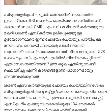
സിഎംആർഎൽ – എക്സാലോജിക് സാമ്പത്തിക
ഇടപാട് കേസിൽ ചോദ്യം ചെയ്യൽ നടപടിയിലേക്ക്
കടക്കാൻ ഇ ഡി. CMRL എം ഡി ശശിധരൻ കർത്തയുടെ
മകൻ ശരൺ എസ് കർത്ത ഉൾപ്പെടെയുള്ള
ഉദ്യോഗസ്ഥരെ ഇന്ന് ചോദ്യം ചെയ്യും. പ്രതിപക്ഷ
നേതാവ് പിണറായി വിജയന്റെ മകൾ വീണ ടി
ബുധനാഴ്ചയാണ് ഹാജരാവേണ്ടത്. വീണ രണ്ടുകോടി 78
ലക്ഷം രൂപ സി എം ആർ എല്ലിൽ നിന്ന് കൈപ്പറ്റിയത്
ഏത് സേവനത്തിനാണ് ? ഈ തുക എന്തിനുവേണ്ടി
ചെലവഴിച്ചു എന്നീ കാര്യങ്ങളാണ് പ്രധാനമായും
അന്വേഷിക്കുന്നത്.
ശരൺ എസ് കർത്തയുടെ ചോദ്യം ചെയ്യലിന് ശേഷം
സിഎംആർഎല്ലിന്റെ മറ്റ് ഉദ്യോഗസ്ഥരെയും പിന്നാലെ
തന്നെ ചോദ്യം ചെയ്യും. ഈ കേസുമായി ബന്ധപ്പെട്ട്
എസ്എഫ്ഐ ഒയുടെ കൈയിലുള്ള 134 രേഖകൾ
ആവശ്യപ്പെട്ടുള്ള ഇഡി യുടെ ഹർജി കോടതി