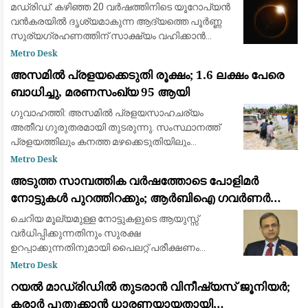
പ്രകൃതിയുടെ വിസ്മയക്കാഴ്ച
മഡ്രിഡ്: കഴിഞ്ഞ 20 വർഷത്തിനിടെ യൂറോപ്യൻ
വൻകരയിൽ ദൃശ്യമാകുന്ന ആദ്യത്തെ പൂർണ്ണ
സൂര്യഗ്രഹണത്തിന് സാക്ഷ്യം വഹിക്കാൻ
ഒരുങ്ങി ശാസ്ത്രലോകവും ആകാശപ്രേമികളും.
Metro Desk
ഓഗസ്റ്റ് 12-നാണ് ചന്ദ്രൻ സൂര്യനെ പൂർണ്ണമായി
അസമിൽ പ്രളയക്കെടുതി രൂക്ഷം; 1.6 ലക്ഷം പേരെ
മറയ്ക
ബാധിച്ചു, മരണസംഖ്യ 95 ആയി
ഗുവാഹത്തി: അസമിൽ പ്രളയസാഹചര്യം
അതീവ ഗുരുതരമായി തുടരുന്നു. സംസ്ഥാനത്ത്
പ്രളയത്തിലും കനത്ത മഴക്കെടുതിയിലും
മരിച്ചവരുടെ എണ്ണം 95 ആയി ഉയർന്നു. 14
Metro Desk
ജില്ലകളിലായി 1.6 ലക്ഷത്തിലധികം (1,60,000)
അടുത്ത സാമ്പത്തിക വർഷത്തോടെ പോളിമർ
ആളുകളെയാണ് വെള്
നോട്ടുകൾ പുറത്തിറക്കും; ആർബിഐ ഗവർണർ
സഞ്ജയ് മൽഹോത്ര
ചെറിയ മൂല്യമുള്ള നോട്ടുകളുടെ ആയുസ്സ്
വർധിപ്പിക്കുന്നതിനും സുരക്ഷ
ഉറപ്പാക്കുന്നതിനുമായി പൈലറ്റ് പരീക്ഷണം
പുരോഗമിക്കുന്നു.
Metro Desk
റയൽ മാഡ്രിഡിൽ തുടരാൻ വിനീഷ്യസ് ജൂനിയർ;
കരാർ പുതുക്കാൻ ധാരണയായതായി