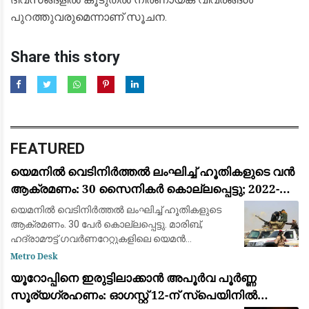
പുറത്തുവരുമെന്നാണ് സൂചന.
Share this story
FEATURED
യെമനിൽ വെടിനിർത്തൽ ലംഘിച്ച് ഹൂതികളുടെ വൻ
ആക്രമണം: 30 സൈനികർ കൊല്ലപ്പെട്ടു; 2022-ന്
ശേഷമുള്ള ഏറ്റവും വലിയ ഏറ്റുമുട്ടൽ
യെമനിൽ വെടിനിർത്തൽ ലംഘിച്ച് ഹൂതികളുടെ
ആക്രമണം. 30 പേർ കൊല്ലപ്പെട്ടു. മാരിബ്,
ഹദ്രാമൗട്ട് ഗവർണറേറ്റുകളിലെ യെമൻ
എമർജൻസി ഫോഴ്‌സ് ക്യാമ്പുകൾക്ക്
Metro Desk
നേരെയായിരുന്നു ആക്രമണം. 2022ന് ശേഷമുള്ള
യൂറോപ്പിനെ ഇരുട്ടിലാക്കാൻ അപൂർവ പൂർണ്ണ
വലിയ ആക്രമണമാണിത്
സൂര്യഗ്രഹണം: ഓഗസ്റ്റ് 12-ന് സ്പെയിനിൽ