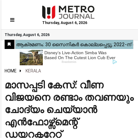
Thursday, August 6, 2026
GO
Thursday, August 6, 2026
Home
Kerala
National
Gulf
World
Sports
Movies
Health
Automobile
Travel
Education
Novel
Business
Technology
Webstory
HOME
KERALA
മാസപ്പടി കേസ്: വീണ
വിജയനെ രണ്ടാം തവണയും
ചോദ്യം ചെയ്യാൻ
എൻഫോഴ്സ്മെന്റ്
ഡയറക്ടറേറ്റ്