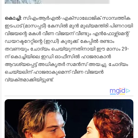
കൊച്ചി:
സിഎംആർഎൽ-എക്സാലോജിക് സാമ്പത്തിക
ഇടപാട് (മാസപ്പടി) കേസിൽ മുൻ മുഖ്യമന്ത്രി പിണറായി
വിജയന്റെ മകൾ വീണ വിജയന് വീണ്ടും എൻഫോഴ്സ്മെന്റ്
ഡയറക്ടറേറ്റിന്റെ (ഇഡി) കുരുക്ക്. കേപ്പിൽ രണ്ടാം
തവണയും ചോദ്യം ചെയ്യുന്നതിനായി ഈ മാസം 29-
ന് കൊച്ചിയിലെ ഇഡി ഓഫീസിൽ ഹാജരാകാൻ
ആവശ്യപ്പെട്ട് അധികൃതർ സമൻസ് അയച്ചു. ചോദ്യം
ചെയ്യലിന് ഹാജരാകുമെന്ന് വീണ വിജയൻ
വ്യക്തമാക്കിയിട്ടുണ്ട്.