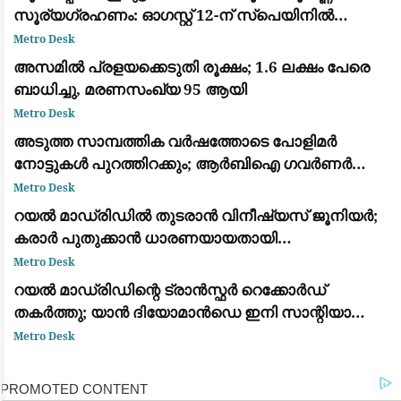
സൂര്യഗ്രഹണം: ഓഗസ്റ്റ് 12-ന് സ്പെയിനിൽ
പ്രകൃതിയുടെ വിസ്മയക്കാഴ്ച
Metro Desk
അസമിൽ പ്രളയക്കെടുതി രൂക്ഷം; 1.6 ലക്ഷം പേരെ
ബാധിച്ചു, മരണസംഖ്യ 95 ആയി
Metro Desk
അടുത്ത സാമ്പത്തിക വർഷത്തോടെ പോളിമർ
നോട്ടുകൾ പുറത്തിറക്കും; ആർബിഐ ഗവർണർ
സഞ്ജയ് മൽഹോത്ര
Metro Desk
റയൽ മാഡ്രിഡിൽ തുടരാൻ വിനീഷ്യസ് ജൂനിയർ;
കരാർ പുതുക്കാൻ ധാരണയായതായി
ഫാബ്രിസിയോ റൊമാനോയും ദ അത്‌ലറ്റിക്കും
Metro Desk
റയൽ മാഡ്രിഡിന്റെ ട്രാൻസ്ഫർ റെക്കോർഡ്
തകർത്തു; യാൻ ദിയോമാൻഡെ ഇനി സാന്റിയാഗോ
ബെർണബ്യൂവിൽ
Metro Desk