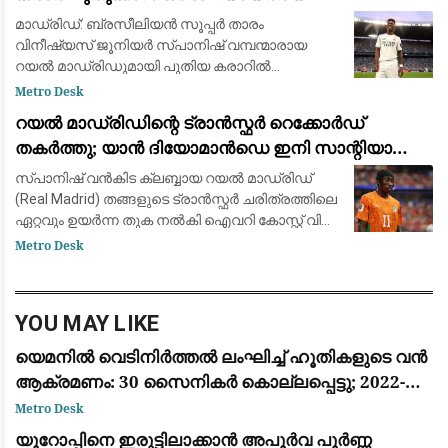
ഫാബ്രിസിയോ റൊമാനോയും ദ അത്‌ലറ്റിക്കും
മാഡ്രിഡ്: ബ്രസീലിയൻ സൂപ്പർ താരം
വിനീഷ്യസ് ജൂനിയർ സ്പാനിഷ് വമ്പന്മാരായ
റയൽ മാഡ്രിഡുമായി പുതിയ കരാറിൽ
ഒപ്പുവെക്കാൻ ഒരുങ്ങുന്നു. പ്രമുഖ ട്രാൻസ്ഫർ
Metro Desk
മാധ്യമപ്രവർത്തകൻ ഫാബ്രിസിയോ
റയൽ മാഡ്രിഡിന്റെ ട്രാൻസ്ഫർ റെക്കോർഡ്
റൊമാനോയും 'ദ അത്‌ലറ്റികു'മാണ
തകർത്തു; യാൻ ദിയോമാൻഡെ ഇനി സാന്റിയാഗോ
ബെർണബ്യൂവിൽ
സ്പാനിഷ് വൻകിട ക്ലബ്ബായ റയൽ മാഡ്രിഡ്
(Real Madrid) തങ്ങളുടെ ട്രാൻസ്ഫർ ചരിത്രത്തിലെ
ഏറ്റവും ഉയർന്ന തുക നൽകി ഐവറി കോസ്റ്റ് വിങ്
ഫോർവേഡ് യാൻ ദിയോമാൻഡെയെ (Yan
Metro Desk
Diomandé) സ്വന്തമാക്കി. ജർമ്മൻ ക്ലബ്ബായ
ആർ.ബ
YOU MAY LIKE
യെമനിൽ വെടിനിർത്തൽ ലംഘിച്ച് ഹൂതികളുടെ വൻ
ആക്രമണം: 30 സൈനികർ കൊല്ലപ്പെട്ടു; 2022-ന്
ശേഷമുള്ള ഏറ്റവും വലിയ ഏറ്റുമുട്ടൽ
Metro Desk
യൂറോപ്പിനെ ഇരുട്ടിലാക്കാൻ അപൂർവ പൂർണ്ണ