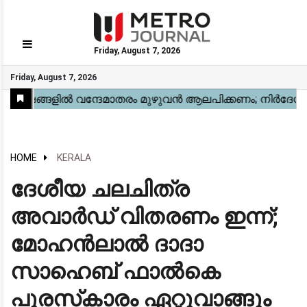
Friday, August 7, 2026
GO
Friday, August 7, 2026
Home
Kerala
National
Gulf
World
Sports
Movies
Health
Automobile
Travel
Education
Novel
Business
Technology
Webstory
HOME
KERALA
ദേശീയ ചലചിത്ര
അവാർഡ് വിതരണം ഇന്ന്;
മോഹൻലാൽ ദാദാ
സാഹെബ് ഫാൽകെ
പുരസ്‌കാരം ഏറ്റുവാങ്ങും