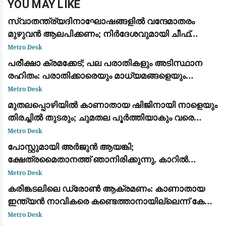
YOU MAY LIKE
സ്വാതന്ത്ര്യദിനാഘോഷങ്ങളിൽ വന്ദേമാതരം
മുഴുവൻ ആലപിക്കണം; നിർദേശവുമായി ചീഫ്
സെക്രട്ടറി
Metro Desk
പരീക്ഷാ ക്രമക്കേട്; പല പരാതികളും അടിസ്ഥാന
രഹിതം: പരാതിക്കാരെയും മാധ്യമങ്ങളെയും
വിമര്‍ശിച്ച് പിഎസ്‌സി
Metro Desk
മുതലപ്പൊഴിയിൽ കാണാതായ ഷിജിനായി നാളെയും
തിരച്ചിൽ തുടരും; ചുമതല പൂർത്തിയാകും വരെ
തീരത്തുണ്ടാകുമെന്ന് മന്ത്രി സി.പി. ജോൺ
Metro Desk
പോസ്റ്റുമായി അർജുൻ ആയങ്കി;
ക്ഷേത്രമൈതാനത്ത് ഞാനിരിക്കുന്നു, കാറിൽ
പാലിയേക്കര ടോൾ പ്ലാസ കടക്കുന്ന ദൃശ്യം
Metro Desk
പുറത്ത്: സഹോദരനും ഭാര്യയും കസ്റ്റഡിയിൽ
കരിങ്കടലിലെ ഡ്രോൺ ആക്രമണം: കാണാതായ
ഇന്ത്യൻ നാവികരെ കണ്ടെത്താനായില്ലെന്ന് കേന്ദ്ര
സർക്കാർ
Metro Desk