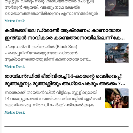
തൃശ്ശൂർ: വീണ്ടും സമൂഹമാധ്യമത്തിൽ പോസ്റ്റിട്ട്
പുറത്ത്: സഹോദരനും ഭാര്യയും കസ്റ്റഡിയിൽ
അർജുൻ ആയങ്കി. വടക്കുംനാഥ ക്ഷേത്ര
മൈതാനത്ത് ഞാനിരിക്കുന്നു എന്നാണ് അർജുൻ
ആയങ്കി സമൂഹമാധ്യമത്തിൽ പോസ്റ്റ്
Metro Desk
ഇട്ടിരിക്കുന്നത്. അതേ സമയം അർജുൻ ആയങ്കി
കരിങ്കടലിലെ ഡ്രോൺ ആക്രമണം: കാണാതായ
കാറിൽ പാല
ഇന്ത്യൻ നാവികരെ കണ്ടെത്താനായില്ലെന്ന് കേന്ദ്ര
സർക്കാർ
ന്യൂഡൽഹി: കരിങ്കടലിൽ (Black Sea)
ചരക്കപ്പലിന് നേരെയുണ്ടായ ഡ്രോൺ
ആക്രമണത്തെത്തുടർന്ന് കാണാതായ രണ്ട്
ഇന്ത്യൻ നാവികരെ കണ്ടെത്താൻ
Metro Desk
സാധിച്ചില്ലെന്ന് കേന്ദ്ര സർക്കാർ സുപ്രീം
തായ്‌ലൻഡിൽ ഭീതിവിതച്ച് 14-കാരന്റെ വെടിവെപ്പ്:
കോടതിയെ അറിയിച്ചു. വിപുലമായ തിരച
മുത്തശ്ശനും മുത്തശ്ശിയും അധ്യാപകരും അടക്കം 7
പേർ കൊല്ലപ്പെട്ടു
ബാങ്കോക്ക്: തായ്‌ലൻഡിൽ വീട്ടിലും സ്കൂളിലുമായി
14 വയസ്സുകാരൻ നടത്തിയ വെടിവെപ്പിൽ ഏഴ് പേർ
കൊല്ലപ്പെട്ടു. നിരവധി പേർക്ക് പരിക്കേൽക്കുകയും
ചെയ്തു. വെള്ളിയാഴ്ച രാവിലെ ബാങ്കോക്കിന്
Metro Desk
സമീപമുള്ള നൊന്താബുരി പ്ര