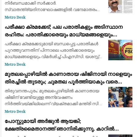
നിർബന്ധമാക്കി സർക്കാർ.
സ്വാതന്ത്ര്യദിനാഘോഷങ്ങളിൽ വന്ദേമാതരം
മുഴുവനായും ആലപിക്കണമെന്നാണ് ചീഫ്
Metro Desk
സെക്രട്ടറിയുടെ നിർദ്ദേശം. വന്ദേമാതരം
പരീക്ഷാ ക്രമക്കേട്; പല പരാതികളും അടിസ്ഥാന
നിർബന്ധമാക്കാനുള്ള കേന്ദ്ര തീരുമാ
രഹിതം: പരാതിക്കാരെയും മാധ്യമങ്ങളെയും
വിമര്‍ശിച്ച് പിഎസ്‌സി
പരീക്ഷാ ക്രമക്കേടുമായി ബന്ധപ്പെട്ട പരാതികള്‍
പുറത്തുവന്നതിന് പിന്നാലെ പരാതിക്കാരെയും
മാധ്യമങ്ങളെയും വിമര്‍ശിച്ച് പിഎസ്‌സി. യശസ്സ്
കളങ്കപ്പെടുത്താന്‍ ബോധപൂര്‍വ്വം
Metro Desk
ശ്രമിക്കുന്നുവെന്നും പല പരാതികളും അടി
മുതലപ്പൊഴിയിൽ കാണാതായ ഷിജിനായി നാളെയും
തിരച്ചിൽ തുടരും; ചുമതല പൂർത്തിയാകും വരെ
തീരത്തുണ്ടാകുമെന്ന് മന്ത്രി സി.പി. ജോൺ
തിരുവനന്തപുരം: മുതലപ്പൊഴിയില്‍ കാണാതായ
ഷിജിന് വേണ്ടിയുള്ള അന്വേഷണം
നിര്‍ത്തിവയ്ക്കില്ലെന്ന് വ്യക്തമാക്കി മന്ത്രി സി പി
ജോണ്‍. ഇത് സംബന്ധിച്ച വിവരങ്ങള്‍ കുടുംബത്തെ
Metro Desk
ബോധ്യപ്പെടുത്തിയെന്നും അന്വേഷണം തുടര
പോസ്റ്റുമായി അർജുൻ ആയങ്കി;
ക്ഷേത്രമൈതാനത്ത് ഞാനിരിക്കുന്നു, കാറിൽ
പാലിയേക്കര ടോൾ പ്ലാസ കടക്കുന്ന ദൃശ്യം