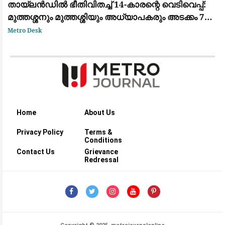
തായ്‌ലൻഡിൽ ഭീതിവിതച്ച് 14-കാരന്റെ വെടിവെപ്പ്:
മുത്തശ്ശനും മുത്തശ്ശിയും അധ്യാപകരും അടക്കം 7
പേർ കൊല്ലപ്പെട്ടു
Metro Desk
Home
About Us
Privacy Policy
Terms &
Conditions
Contact Us
Grievance
Redressal