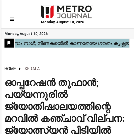
Monday, August 10, 2026
GO
Monday, August 10, 2026
Home
Kerala
National
Gulf
World
Sports
Movies
Health
Automobile
Travel
Education
Novel
Business
Technology
Webstory
HOME
KERALA
ഓപ്പറേഷൻ തൂഫാൻ;
പയ്യന്നൂരിൽ
ജ്യോതിഷാലയത്തിന്റെ
മറവിൽ കഞ്ചാവ് വില്പന:
ജ്യോത്സ്യൻ പിടിയിൽ