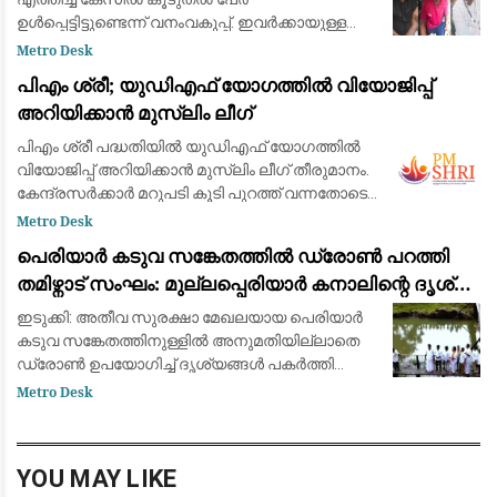
ഉൾപ്പെട്ടിട്ടുണ്ടെന്ന് വനംവകുപ്പ്. ഇവർക്കായുള്ള
അന്വേഷണം ആരംഭിച്ചു. ഇന്നലെ
Metro Desk
ആനക്കൊമ്പുമായി പിടിയിലായ ആറുപേരെയും
പിഎം ശ്രീ; യുഡിഎഫ് യോഗത്തില്‍ വിയോജിപ്പ്
റിമാൻഡ് ചെയ്തു.സംസ്ഥാനത്
അറിയിക്കാന്‍ മുസ്ലിം ലീഗ്
പിഎം ശ്രീ പദ്ധതിയില്‍ യുഡിഎഫ് യോഗത്തില്‍
വിയോജിപ്പ് അറിയിക്കാന്‍ മുസ്ലിം ലീഗ് തീരുമാനം.
കേന്ദ്രസര്‍ക്കാര്‍ മറുപടി കൂടി പുറത്ത് വന്നതോടെ
പിന്മാറിയില്ലെങ്കില്‍ തിരിച്ചടിയെന്നാണ് ലീഗ്
Metro Desk
വിലയിരുത്തല്‍. വരു
പെരിയാർ കടുവ സങ്കേതത്തിൽ ഡ്രോൺ പറത്തി
തമിഴ്നാട് സംഘം: മുല്ലപ്പെരിയാർ കനാലിന്റെ ദൃശ്യം
പകർത്തി
ഇടുക്കി: അതീവ സുരക്ഷാ മേഖലയായ പെരിയാർ
കടുവ സങ്കേതത്തിനുള്ളിൽ അനുമതിയില്ലാതെ
ഡ്രോൺ ഉപയോഗിച്ച് ദൃശ്യങ്ങൾ പകർത്തി
തമിഴ്നാട് സംഘം. വനംവകുപ്പിന്റെയോ
Metro Desk
പൊലീസിന്റെയോ മുൻകൂർ
അനുമതിയില്ലാതെയാണ് ഡ്രോൺ പറത്തിയത
YOU MAY LIKE