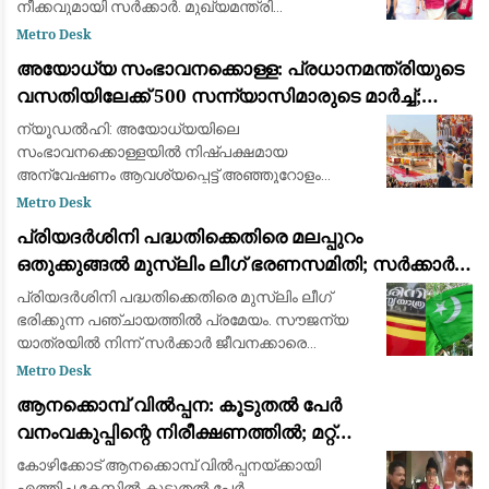
നീക്കവുമായി സർക്കാർ. മുഖ്യമന്ത്രി
വി.ഡി.സതീശൻ നീണ്ടകരയിൽ കടലിൽ
Metro Desk
കാണാതായ ഗൗതം കൃഷ്ണന്‍റെ വീട്ടിലെത്തി. മന്ത്രി
അയോധ്യ സംഭാവനക്കൊള്ള: പ്രധാനമന്ത്രിയുടെ
ഷിബു ബേബി ജോണും മുഖ്യമന്ത്രിക
വസതിയിലേക്ക് 500 സന്ന്യാസിമാരുടെ മാർച്ച്;
സമഗ്ര അന്വേഷണം ആവശ്യപ്പെട്ട് പ്രതിഷേധം
ന്യൂഡൽഹി: അയോധ്യയിലെ
സംഭാവനക്കൊള്ളയിൽ നിഷ്പക്ഷമായ
അന്വേഷണം ആവശ്യപ്പെട്ട് അഞ്ഞൂറോളം
സന്ന്യാസിമാരും മതനേതാക്കളും തിങ്കളാഴ്ച
Metro Desk
പ്രധാനമന്ത്രി നരേന്ദ്ര മോദിയുടെ
പ്രിയദർശിനി പദ്ധതിക്കെതിരെ മലപ്പുറം
വസതിയിലേക്ക് പ്രതിഷേധ മാർച്ച് നടത്തുന്നു. കമ്
ഒതുക്കുങ്ങൽ മുസ്ലിം ലീഗ് ഭരണസമിതി; സർക്കാർ
ജീവനക്കാരെ സൗജന്യയാത്രയിൽ നിന്ന്
പ്രിയദർശിനി പദ്ധതിക്കെതിരെ മുസ്ലിം ലീഗ്
ഒഴിവാക്കണമെന്ന് പ്രമേയം
ഭരിക്കുന്ന പഞ്ചായത്തിൽ പ്രമേയം. സൗജന്യ
യാത്രയിൽ നിന്ന് സർക്കാർ ജീവനക്കാരെ
ഒഴിവാക്കണമെന്ന് ആവശ്യം. പദ്ധതി പുനഃ
Metro Desk
പരിശോധിക്കണമെന്ന് ആവശ്യപ്പെട്ടാണ് പ്രമേയം
ആനക്കൊമ്പ് വിൽപ്പന: കൂടുതൽ പേർ
അവതരിപ്
വനംവകുപ്പിന്റെ നിരീക്ഷണത്തിൽ; മറ്റ്
ജില്ലകളിലേക്കും അന്വേഷണം
കോഴിക്കോട് ആനക്കൊമ്പ് വിൽപ്പനയ്ക്കായി
എത്തിച്ച കേസിൽ കൂടുതൽ പേർ