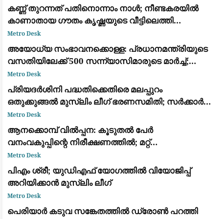
കണ്ണ് തുറന്നത് പതിനൊന്നാം നാള്‍; നീണ്ടകരയില്‍
കാണാതായ ഗൗതം കൃഷ്ണയുടെ വീട്ടിലെത്തി
മുഖ്യമന്ത്രി വി ഡി സതീശന്‍
Metro Desk
അയോധ്യ സംഭാവനക്കൊള്ള: പ്രധാനമന്ത്രിയുടെ
വസതിയിലേക്ക് 500 സന്ന്യാസിമാരുടെ മാർച്ച്;
സമഗ്ര അന്വേഷണം ആവശ്യപ്പെട്ട് പ്രതിഷേധം
Metro Desk
പ്രിയദർശിനി പദ്ധതിക്കെതിരെ മലപ്പുറം
ഒതുക്കുങ്ങൽ മുസ്ലിം ലീഗ് ഭരണസമിതി; സർക്കാർ
ജീവനക്കാരെ സൗജന്യയാത്രയിൽ നിന്ന്
Metro Desk
ഒഴിവാക്കണമെന്ന് പ്രമേയം
ആനക്കൊമ്പ് വിൽപ്പന: കൂടുതൽ പേർ
വനംവകുപ്പിന്റെ നിരീക്ഷണത്തിൽ; മറ്റ്
ജില്ലകളിലേക്കും അന്വേഷണം
Metro Desk
പിഎം ശ്രീ; യുഡിഎഫ് യോഗത്തില്‍ വിയോജിപ്പ്
അറിയിക്കാന്‍ മുസ്ലിം ലീഗ്
Metro Desk
പെരിയാർ കടുവ സങ്കേതത്തിൽ ഡ്രോൺ പറത്തി