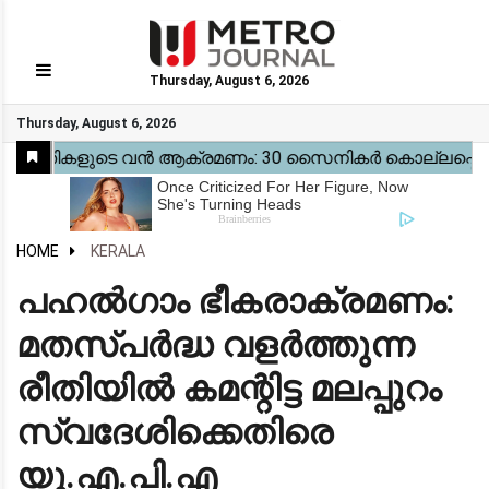
Thursday, August 6, 2026
GO
Thursday, August 6, 2026
Home
Kerala
National
Gulf
World
Sports
Movies
Health
Automobile
Travel
Education
Novel
Business
Technology
Webstory
HOME
KERALA
പഹൽഗാം ഭീകരാക്രമണം:
മതസ്പർദ്ധ വളർത്തുന്ന
രീതിയിൽ കമന്റിട്ട മലപ്പുറം
സ്വദേശിക്കെതിരെ
യു.എ.പി.എ