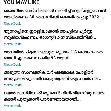
YOU MAY LIKE
യെമനിൽ വെടിനിർത്തൽ ലംഘിച്ച് ഹൂതികളുടെ വൻ
ആക്രമണം: 30 സൈനികർ കൊല്ലപ്പെട്ടു; 2022-ന്
ശേഷമുള്ള ഏറ്റവും വലിയ ഏറ്റുമുട്ടൽ
Metro Desk
യൂറോപ്പിനെ ഇരുട്ടിലാക്കാൻ അപൂർവ പൂർണ്ണ
സൂര്യഗ്രഹണം: ഓഗസ്റ്റ് 12-ന് സ്പെയിനിൽ
പ്രകൃതിയുടെ വിസ്മയക്കാഴ്ച
Metro Desk
അസമിൽ പ്രളയക്കെടുതി രൂക്ഷം; 1.6 ലക്ഷം പേരെ
ബാധിച്ചു, മരണസംഖ്യ 95 ആയി
Metro Desk
അടുത്ത സാമ്പത്തിക വർഷത്തോടെ പോളിമർ
നോട്ടുകൾ പുറത്തിറക്കും; ആർബിഐ ഗവർണർ
സഞ്ജയ് മൽഹോത്ര
Metro Desk
റയൽ മാഡ്രിഡിൽ തുടരാൻ വിനീഷ്യസ് ജൂനിയർ;
കരാർ പുതുക്കാൻ ധാരണയായതായി
ഫാബ്രിസിയോ റൊമാനോയും ദ അത്‌ലറ്റിക്കും
Metro Desk