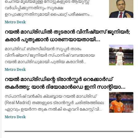
ചെറിയ മൂല്യമുള്ള നോട്ടുകളുടെ ആയുസ്സ്
വർധിപ്പിക്കുന്നതിനും സുരക്ഷ
ഉറപ്പാക്കുന്നതിനുമായി പൈലറ്റ് പരീക്ഷണം
പുരോഗമിക്കുന്നു.
Metro Desk
റയൽ മാഡ്രിഡിൽ തുടരാൻ വിനീഷ്യസ് ജൂനിയർ;
കരാർ പുതുക്കാൻ ധാരണയായതായി
ഫാബ്രിസിയോ റൊമാനോയും ദ അത്‌ലറ്റിക്കും
മാഡ്രിഡ്: ബ്രസീലിയൻ സൂപ്പർ താരം
വിനീഷ്യസ് ജൂനിയർ സ്പാനിഷ് വമ്പന്മാരായ
റയൽ മാഡ്രിഡുമായി പുതിയ കരാറിൽ
ഒപ്പുവെക്കാൻ ഒരുങ്ങുന്നു. പ്രമുഖ ട്രാൻസ്ഫർ
Metro Desk
മാധ്യമപ്രവർത്തകൻ ഫാബ്രിസിയോ
റയൽ മാഡ്രിഡിന്റെ ട്രാൻസ്ഫർ റെക്കോർഡ്
റൊമാനോയും 'ദ അത്‌ലറ്റികു'മാണ
തകർത്തു; യാൻ ദിയോമാൻഡെ ഇനി സാന്റിയാഗോ
ബെർണബ്യൂവിൽ
സ്പാനിഷ് വൻകിട ക്ലബ്ബായ റയൽ മാഡ്രിഡ്
(Real Madrid) തങ്ങളുടെ ട്രാൻസ്ഫർ ചരിത്രത്തിലെ
ഏറ്റവും ഉയർന്ന തുക നൽകി ഐവറി കോസ്റ്റ് വിങ്
ഫോർവേഡ് യാൻ ദിയോമാൻഡെയെ (Yan
Metro Desk
Diomandé) സ്വന്തമാക്കി. ജർമ്മൻ ക്ലബ്ബായ
ആർ.ബ