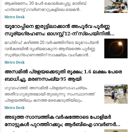
ആക്രമണം. 30 പേർ കൊല്ലപ്പെട്ടു. മാരിബ്,
ഹദ്രാമൗട്ട് ഗവർണറേറ്റുകളിലെ യെമൻ
എമർജൻസി ഫോഴ്‌സ് ക്യാമ്പുകൾക്ക്
Metro Desk
നേരെയായിരുന്നു ആക്രമണം. 2022ന് ശേഷമുള്ള
യൂറോപ്പിനെ ഇരുട്ടിലാക്കാൻ അപൂർവ പൂർണ്ണ
വലിയ ആക്രമണമാണിത്
സൂര്യഗ്രഹണം: ഓഗസ്റ്റ് 12-ന് സ്പെയിനിൽ
പ്രകൃതിയുടെ വിസ്മയക്കാഴ്ച
മഡ്രിഡ്: കഴിഞ്ഞ 20 വർഷത്തിനിടെ യൂറോപ്യൻ
വൻകരയിൽ ദൃശ്യമാകുന്ന ആദ്യത്തെ പൂർണ്ണ
സൂര്യഗ്രഹണത്തിന് സാക്ഷ്യം വഹിക്കാൻ
ഒരുങ്ങി ശാസ്ത്രലോകവും ആകാശപ്രേമികളും.
Metro Desk
ഓഗസ്റ്റ് 12-നാണ് ചന്ദ്രൻ സൂര്യനെ പൂർണ്ണമായി
അസമിൽ പ്രളയക്കെടുതി രൂക്ഷം; 1.6 ലക്ഷം പേരെ
മറയ്ക
ബാധിച്ചു, മരണസംഖ്യ 95 ആയി
ഗുവാഹത്തി: അസമിൽ പ്രളയസാഹചര്യം
അതീവ ഗുരുതരമായി തുടരുന്നു. സംസ്ഥാനത്ത്
പ്രളയത്തിലും കനത്ത മഴക്കെടുതിയിലും
മരിച്ചവരുടെ എണ്ണം 95 ആയി ഉയർന്നു. 14
Metro Desk
ജില്ലകളിലായി 1.6 ലക്ഷത്തിലധികം (1,60,000)
അടുത്ത സാമ്പത്തിക വർഷത്തോടെ പോളിമർ
ആളുകളെയാണ് വെള്
നോട്ടുകൾ പുറത്തിറക്കും; ആർബിഐ ഗവർണർ
സഞ്ജയ് മൽഹോത്ര