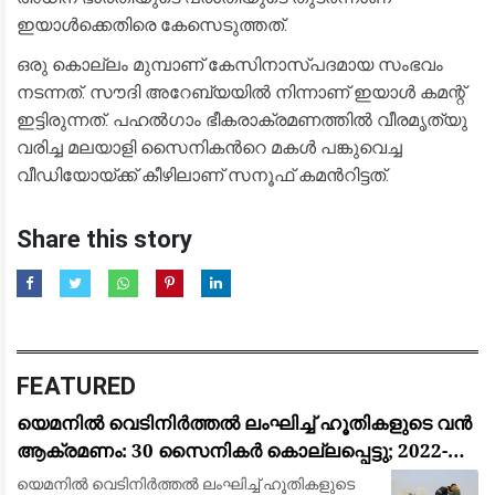
ഇയാൾക്കെതിരെ കേസെടുത്തത്.
ഒരു കൊല്ലം മുമ്പാണ് കേസിനാസ്പദമായ സംഭവം
നടന്നത്. സൗദി അറേബ്യയില്‍ നിന്നാണ് ഇയാള്‍ കമന്റ്
ഇട്ടിരുന്നത്. പഹല്‍ഗാം ഭീകരാക്രമണത്തില്‍ വീരമൃത്യു
വരിച്ച മലയാളി സൈനികന്‍റെ മകള്‍ പങ്കുവെച്ച
വീഡിയോയ്ക്ക് കീഴിലാണ് സനൂഫ് കമന്‍റിട്ടത്.
Share this story
FEATURED
യെമനിൽ വെടിനിർത്തൽ ലംഘിച്ച് ഹൂതികളുടെ വൻ
ആക്രമണം: 30 സൈനികർ കൊല്ലപ്പെട്ടു; 2022-ന്
ശേഷമുള്ള ഏറ്റവും വലിയ ഏറ്റുമുട്ടൽ
യെമനിൽ വെടിനിർത്തൽ ലംഘിച്ച് ഹൂതികളുടെ