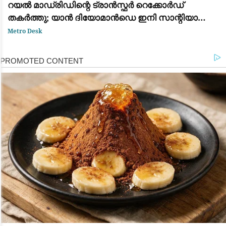
റയൽ മാഡ്രിഡിന്റെ ട്രാൻസ്ഫർ റെക്കോർഡ്
തകർത്തു; യാൻ ദിയോമാൻഡെ ഇനി സാന്റിയാഗോ
ബെർണബ്യൂവിൽ
Metro Desk