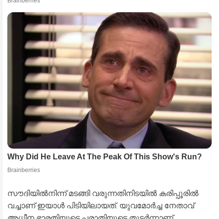
സൗദിയിൽനിന്ന് മടങ്ങി വരുന്നതിനിടയിൽ കരിപ്പൂരിൽ
വച്ചാണ് ഇയാൾ പിടിയിലായത്. യുവമോർച്ച നേതാവ്
അധീന ഭാരതിയുടെ പരാതിയുടെ തുടർന്നാണ്