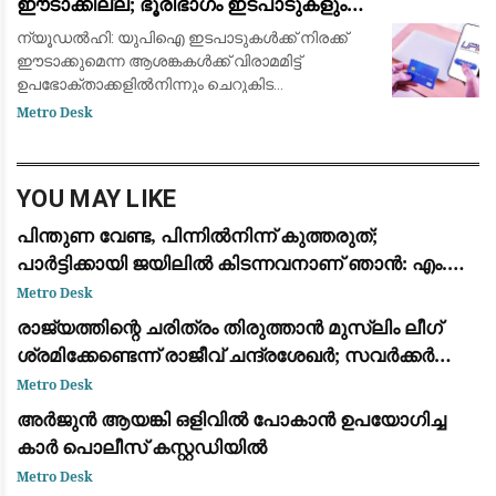
ഈടാക്കില്ല; ഭൂരിഭാഗം ഇടപാടുകളും
ഏറെക്കാ
വ്യാപാരികൾക്കും സൗജന്യമായി തുടരുമെന്ന്
ന്യൂഡൽഹി: യുപിഐ ഇടപാടുകൾക്ക് നിരക്ക്
കേന്ദ്ര സർക്കാർ
ഈടാക്കുമെന്ന ആശങ്കകൾക്ക് വിരാമമിട്ട്
ഉപഭോക്താക്കളിൽനിന്നും ചെറുകിട
വ്യാപാരികളിൽനിന്നും ഇത്തരം സേവനങ്ങൾക്ക്
Metro Desk
നിരക്ക് ഈടാക്കില്ലെന്ന് കേന്ദ്ര സർക്കാർ.
എന്നാൽ, വ്യാപാ
YOU MAY LIKE
പിന്തുണ വേണ്ട, പിന്നിൽനിന്ന് കുത്തരുത്;
പാർട്ടിക്കായി ജയിലിൽ കിടന്നവനാണ് ഞാൻ: എം.വി.
ജയരാജന് മറുപടിയുമായി അർജുൻ ആയങ്കി
Metro Desk
രാജ്യത്തിന്റെ ചരിത്രം തിരുത്താൻ മുസ്ലിം ലീഗ്
ശ്രമിക്കേണ്ടെന്ന് രാജീവ് ചന്ദ്രശേഖർ; സവർക്കർ
ചോദ്യ വിവാദത്തിൽ ശക്തമായ പ്രതികരണം
Metro Desk
അർജുൻ ആയങ്കി ഒളിവിൽ പോകാൻ ഉപയോഗിച്ച
കാർ പൊലീസ് കസ്റ്റഡിയിൽ
Metro Desk