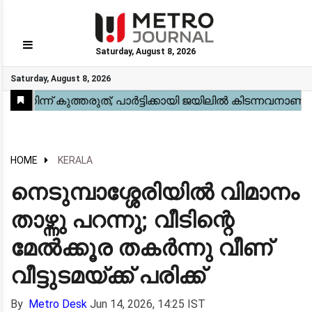
Saturday, August 8, 2026
GO
Saturday, August 8, 2026
Home
Kerala
National
Gulf
World
Sports
Movies
Health
Automobile
Travel
Education
Novel
Business
Technology
Webstory
HOME
KERALA
നെടുമ്പാശ്ശേരിയിൽ വിമാനം
താഴ്ന്നു പറന്നു; വീടിന്റെ
മേൽക്കൂര തകർന്നു വീണ്
വീട്ടുടമയ്ക്ക് പരിക്ക്
By
Metro Desk
Jun 14, 2026, 14:25 IST