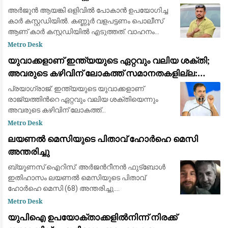
അർജുൻ ആയങ്കി ഒളിവിൽ പോകാൻ ഉപയോഗിച്ച
കാർ കസ്റ്റഡിയിൽ. കണ്ണൂർ വളപട്ടണം പൊലീസ്
ആണ് കാർ കസ്റ്റഡിയിൽ എടുത്തത്. വാഹനം
കണ്ണൂർ പനങ്കാവിൽ ഉപേക്ഷിച്ച നിലയിലായിരുന്നു
Metro Desk
കാർ കണ്ടെത്തിയത്. അഞ്ചാം തീയതി രാവിലെ 11.
യുവാക്കളാണ് ഇന്ത്യയുടെ ഏറ്റവും വലിയ ശക്തി;
0
അവരുടെ കഴിവിന് ലോകത്ത് സമാനതകളില്ല:
രാഹുൽ ഗാന്ധി
പ്രയാഗ്‌രാജ്: ഇന്ത്യയുടെ യുവാക്കളാണ്
രാജ്യത്തിന്‍റെ ഏറ്റവും വലിയ ശക്തിയെന്നും
അവരുടെ കഴിവിന് ലോകത്ത്
സമാനതകളില്ലെന്നും കോൺഗ്രസ് നേതാവ്
Metro Desk
രാഹുൽ ഗാന്ധി. ഉത്തർപ്രദേശിലെ
ലയണൽ മെസിയുടെ പിതാവ് ഹോർഹെ മെസി
പ്രയാഗ്‌രാജിലെ കെ.പി. ഗ്രൗണ്ടിൽ ശനി
അന്തരിച്ചു
ബ്യൂണസ് ഐറിസ്: അർജന്‍റീനൻ ഫുട്ബോൾ
ഇതിഹാസം ലയണൽ മെസിയുടെ പിതാവ്
ഹോർഹെ മെസി (68) അന്തരിച്ചു.
അർജന്‍റീനയിലെ റെസാരിയോയിലെ
Metro Desk
ആശുപത്രിയിൽ പ്രാദേശിക സമയം
യുപിഐ ഉപയോക്താക്കളിൽനിന്ന് നിരക്ക്
വെള്ളിയാഴ്ച രാത്രി പത്തിനായിരുന്നു അന്ത്യം.