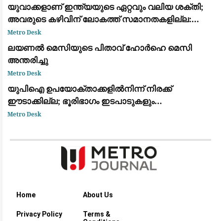
യുവാക്കളാണ് ഇന്ത്യയുടെ ഏറ്റവും വലിയ ശക്തി;
അവരുടെ കഴിവിന് ലോകത്ത് സമാനതകളില്ല:
രാഹുൽ ഗാന്ധി
Metro Desk
ലയണൽ മെസിയുടെ പിതാവ് ഹോർഹെ മെസി
അന്തരിച്ചു
Metro Desk
യുപിഐ ഉപയോക്താക്കളിൽനിന്ന് നിരക്ക്
ഈടാക്കില്ല; ഭൂരിഭാഗം ഇടപാടുകളും
വ്യാപാരികൾക്കും സൗജന്യമായി തുടരുമെന്ന്
Metro Desk
കേന്ദ്ര സർക്കാർ
Home
About Us
Privacy Policy
Terms &