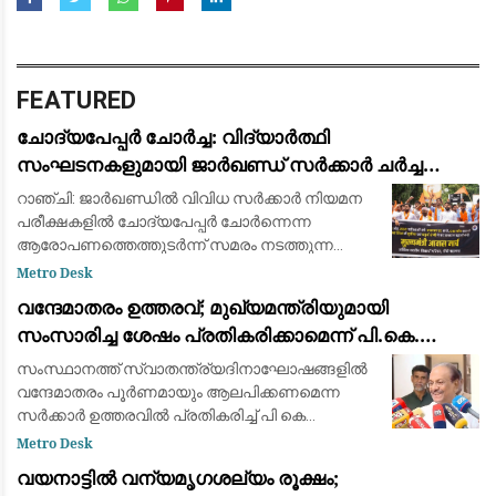
FEATURED
ചോദ്യപേപ്പർ ചോർച്ച: വിദ്യാർത്ഥി
സംഘടനകളുമായി ജാർഖണ്ഡ് സർക്കാർ ചർച്ച
നടത്തി; സമരം തുടരുമെന്ന് ഉദ്യോഗാർത്ഥികൾ
റാഞ്ചി: ജാർഖണ്ഡിൽ വിവിധ സർക്കാർ നിയമന
പരീക്ഷകളിൽ ചോദ്യപേപ്പർ ചോർന്നെന്ന
ആരോപണത്തെത്തുടർന്ന് സമരം നടത്തുന്ന
വിദ്യാർത്ഥി പ്രതിനിധികളുമായി സംസ്ഥാന
Metro Desk
സർക്കാർ ചർച്ച നടത്തി. മന്ത്രിമാരടങ്ങുന്ന
വന്ദേമാതരം ഉത്തരവ്; മുഖ്യമന്ത്രിയുമായി
അഞ്ചംഗ സർക്കാർ
സംസാരിച്ച ശേഷം പ്രതികരിക്കാമെന്ന് പി.കെ.
കുഞ്ഞാലിക്കുട്ടി: നിലപാടിൽ മാറ്റമില്ല
സംസ്ഥാനത്ത് സ്വാതന്ത്ര്യദിനാഘോഷങ്ങളിൽ
വന്ദേമാതരം പൂർണമായും ആലപിക്കണമെന്ന
സർക്കാർ ഉത്തരവിൽ പ്രതികരിച്ച് പി കെ
കുഞ്ഞാലിക്കുട്ടി. സർക്കാർ നിലപാടിൽ
Metro Desk
മാറ്റമില്ലെന്ന് അദ്ദേഹം അറിയിച്ചു. എന്നാൽ
വയനാട്ടിൽ വന്യമൃഗശല്യം രൂക്ഷം;
പൂർണ്ണമായും ച