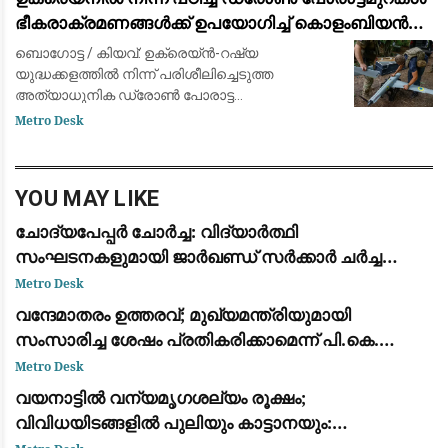
നീക്കം നടത്തുന്നതായി റിപ
ഭീകരാക്രമണങ്ങൾക്ക് ഉപയോഗിച്ച് കൊളംബിയൻ
ലഹരി കാർട്ടലുകൾ
ബൊഗോട്ട / കിയവ്: ഉക്രെയ്ൻ-റഷ്യ
യുദ്ധക്കളത്തിൽ നിന്ന് പരിശീലിച്ചെടുത്ത
അത്യാധുനിക ഡ്രോൺ പോരാട്ട
സാങ്കേതികവിദ്യകൾ കൊളംബിയയിലെ ലഹരി
Metro Desk
സംഘങ്ങളും വിമത ഗ്രൂപ്പുകളും തങ്ങളുടെ
സൈന്യത്തിനും സുരക്ഷാ സേനയ്ക്കുമെത
YOU MAY LIKE
ചോദ്യപേപ്പർ ചോർച്ച: വിദ്യാർത്ഥി
സംഘടനകളുമായി ജാർഖണ്ഡ് സർക്കാർ ചർച്ച
നടത്തി; സമരം തുടരുമെന്ന് ഉദ്യോഗാർത്ഥികൾ
Metro Desk
വന്ദേമാതരം ഉത്തരവ്; മുഖ്യമന്ത്രിയുമായി
സംസാരിച്ച ശേഷം പ്രതികരിക്കാമെന്ന് പി.കെ.
കുഞ്ഞാലിക്കുട്ടി: നിലപാടിൽ മാറ്റമില്ല
Metro Desk
വയനാട്ടിൽ വന്യമൃഗശല്യം രൂക്ഷം;
വിവിധയിടങ്ങളിൽ പുലിയും കാട്ടാനയും:
ആശങ്കയിൽ ജനങ്ങൾ