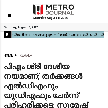
Saturday, August 8, 2026
GO
Saturday, August 8, 2026
Home
Kerala
National
Gulf
World
Sports
Movies
Health
Automobile
Travel
Education
Novel
Business
Technology
Webstory
HOME
KERALA
പിഎം ശ്രീ ദേശീയ
നയമാണ്; തർക്കങ്ങൾ
എൽഡിഎഫും
യുഡിഎഫും ചേർന്ന്
പരിഹരിക്കട്ടെ: സുരേഷ്