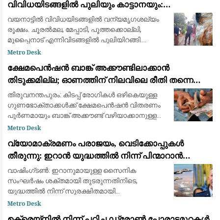
വിവിധയിടങ്ങളിൽ പുലിയും കാട്ടാനയും:
ആശങ്കയിൽ ജനങ്ങൾ
വയനാട്ടിൽ വിവിധയിടങ്ങളിൽ വന്യമൃഗശല്യം
രൂക്ഷം. ചൂരൽമല, മേപ്പാടി, പൂത്തക്കൊല്ലി,
മൂപ്പൈനാട് എന്നിവിടങ്ങളിൽ പുലിയിറങ്ങി.
ചീരാലിൽ കടുവ ആടിനെ കൊന്നു. അതേസമയം,
Metro Desk
കർണാടക അതിർത്തി പ്രദേശമായ കുട്ടയിൽ
ക്ഷേമപെൻഷൻ ബാങ്ക് അക്കൗണ്ടിലാക്കാൻ
കാട്ടാനയുട
തിടുക്കമില്ല; ഓണത്തിന് നിലവിലെ രീതി തന്നെ
തുടരും
തിരുവനന്തപുരം: കിടപ്പ് രോഗികൾ ഒഴികെയുള്ള
ഗുണഭോക്താക്കൾക്ക് ക്ഷേമപെൻഷൻ വിതരണം
പൂർണമായും ബാങ്ക് അക്കൗണ്ട് വഴിയാക്കാനുള്ള
തീരുമാനം തിടുക്കത്തിൽ നടപ്പാക്കില്ലെന്ന്
Metro Desk
സംസ്ഥാന സർക്കാർ വ്യക്തമാക്കി. പുതിയ സംവ
വ്യോമാക്രമണം പരാജയം, വെടിക്കോപ്പുകൾ
തീരുന്നു: ഇറാൻ യുദ്ധത്തിൽ നിന്ന് പിന്മാറാൻ
വഴിതേടി അമേരിക്കൻ സൈനിക നേതൃത്വം
വാഷിംഗ്ടൺ: ഇറാനുമായുള്ള സൈനിക
സംഘർഷം ശക്തമായി തുടരുന്നതിനിടെ,
യുദ്ധത്തിൽ നിന്ന് സുരക്ഷിതമായി
പുറത്തുകടക്കാനുള്ള മാർഗ്ഗങ്ങൾ (Exit Strategy)
Metro Desk
കണ്ടെത്താൻ അമേരിക്കൻ സൈനിക നേതൃത്വം
ഉക്രെയ്നിൽ നിന്ന് പഠിച്ച ഡ്രോൺ പോരാട്ടമുറകൾ