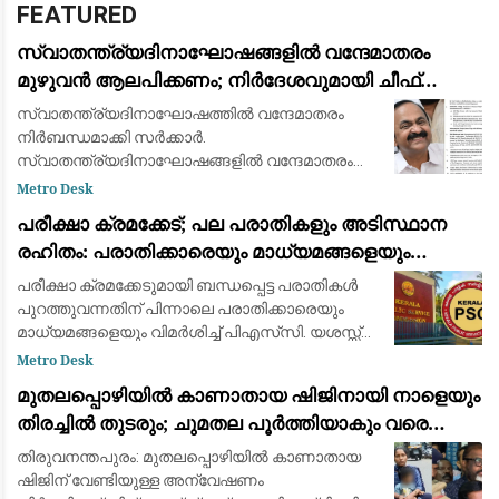
FEATURED
സ്വാതന്ത്ര്യദിനാഘോഷങ്ങളിൽ വന്ദേമാതരം
മുഴുവൻ ആലപിക്കണം; നിർദേശവുമായി ചീഫ്
സെക്രട്ടറി
സ്വാതന്ത്ര്യദിനാഘോഷത്തിൽ വന്ദേമാതരം
നിർബന്ധമാക്കി സർക്കാർ.
സ്വാതന്ത്ര്യദിനാഘോഷങ്ങളിൽ വന്ദേമാതരം
മുഴുവനായും ആലപിക്കണമെന്നാണ് ചീഫ്
Metro Desk
സെക്രട്ടറിയുടെ നിർദ്ദേശം. വന്ദേമാതരം
പരീക്ഷാ ക്രമക്കേട്; പല പരാതികളും അടിസ്ഥാന
നിർബന്ധമാക്കാനുള്ള കേന്ദ്ര തീരുമാ
രഹിതം: പരാതിക്കാരെയും മാധ്യമങ്ങളെയും
വിമര്‍ശിച്ച് പിഎസ്‌സി
പരീക്ഷാ ക്രമക്കേടുമായി ബന്ധപ്പെട്ട പരാതികള്‍
പുറത്തുവന്നതിന് പിന്നാലെ പരാതിക്കാരെയും
മാധ്യമങ്ങളെയും വിമര്‍ശിച്ച് പിഎസ്‌സി. യശസ്സ്
കളങ്കപ്പെടുത്താന്‍ ബോധപൂര്‍വ്വം
Metro Desk
ശ്രമിക്കുന്നുവെന്നും പല പരാതികളും അടി
മുതലപ്പൊഴിയിൽ കാണാതായ ഷിജിനായി നാളെയും
തിരച്ചിൽ തുടരും; ചുമതല പൂർത്തിയാകും വരെ
തീരത്തുണ്ടാകുമെന്ന് മന്ത്രി സി.പി. ജോൺ
തിരുവനന്തപുരം: മുതലപ്പൊഴിയില്‍ കാണാതായ
ഷിജിന് വേണ്ടിയുള്ള അന്വേഷണം