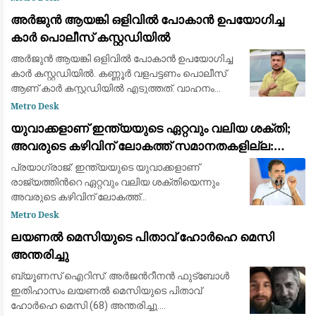
സവർക്കറെക്കുറിച്ചുള്ള ചോദ്യം ഉൾപ്പെടുത്തിയത
അർജുൻ ആയങ്കി ഒളിവിൽ പോകാൻ ഉപയോഗിച്ച
കാർ പൊലീസ് കസ്റ്റഡിയിൽ
അർജുൻ ആയങ്കി ഒളിവിൽ പോകാൻ ഉപയോഗിച്ച
കാർ കസ്റ്റഡിയിൽ. കണ്ണൂർ വളപട്ടണം പൊലീസ്
ആണ് കാർ കസ്റ്റഡിയിൽ എടുത്തത്. വാഹനം
കണ്ണൂർ പനങ്കാവിൽ ഉപേക്ഷിച്ച നിലയിലായിരുന്നു
Metro Desk
കാർ കണ്ടെത്തിയത്. അഞ്ചാം തീയതി രാവിലെ 11.
യുവാക്കളാണ് ഇന്ത്യയുടെ ഏറ്റവും വലിയ ശക്തി;
0
അവരുടെ കഴിവിന് ലോകത്ത് സമാനതകളില്ല:
രാഹുൽ ഗാന്ധി
പ്രയാഗ്‌രാജ്: ഇന്ത്യയുടെ യുവാക്കളാണ്
രാജ്യത്തിന്‍റെ ഏറ്റവും വലിയ ശക്തിയെന്നും
അവരുടെ കഴിവിന് ലോകത്ത്
സമാനതകളില്ലെന്നും കോൺഗ്രസ് നേതാവ്
Metro Desk
രാഹുൽ ഗാന്ധി. ഉത്തർപ്രദേശിലെ
ലയണൽ മെസിയുടെ പിതാവ് ഹോർഹെ മെസി
പ്രയാഗ്‌രാജിലെ കെ.പി. ഗ്രൗണ്ടിൽ ശനി
അന്തരിച്ചു
ബ്യൂണസ് ഐറിസ്: അർജന്‍റീനൻ ഫുട്ബോൾ
ഇതിഹാസം ലയണൽ മെസിയുടെ പിതാവ്
ഹോർഹെ മെസി (68) അന്തരിച്ചു.