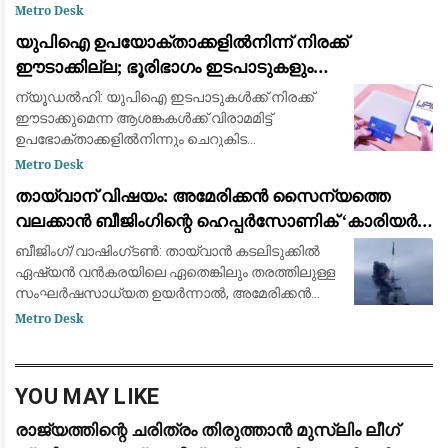
അർജന്‍റീനയിലെ റെസാരിയോയിലെ
Metro Desk
ആശുപത്രിയിൽ പ്രാദേശിക സമയം
യുപിഐ ഉപയോക്താക്കളിൽനിന്ന് നിരക്ക്
വെള്ളിയാഴ്ച രാത്രി പത്തിനായിരുന്നു അന്ത്യം.
ഈടാക്കില്ല; ഭൂരിഭാഗം ഇടപാടുകളും
ഏറെക്കാ
വ്യാപാരികൾക്കും സൗജന്യമായി തുടരുമെന്ന്
ന്യൂഡൽഹി: യുപിഐ ഇടപാടുകൾക്ക് നിരക്ക്
കേന്ദ്ര സർക്കാർ
ഈടാക്കുമെന്ന ആശങ്കകൾക്ക് വിരാമമിട്ട്
ഉപഭോക്താക്കളിൽനിന്നും ചെറുകിട
വ്യാപാരികളിൽനിന്നും ഇത്തരം സേവനങ്ങൾക്ക്
Metro Desk
നിരക്ക് ഈടാക്കില്ലെന്ന് കേന്ദ്ര സർക്കാർ.
തായ്‌വാന് വിഷയം: അമേരിക്കൻ സൈന്യത്തെ
എന്നാൽ, വ്യാപാ
വലക്കാൻ ബീജിംഗിന്റെ ഹെപ്പർസോണിക് ‘കാരിയർ
കില്ലർ’ മിസൈലുകൾ
ബീജിംഗ്/വാഷിംഗ്ടൺ: തായ്‌വാൻ കടലിടുക്കിൽ
ഏഷ്യൻ വൻകരയിലെ ഏതെങ്കിലും തരത്തിലുള്ള
സംഘർഷസാധ്യത ഉയർന്നാൽ, അമേരിക്കൻ
നാവികസേനയെയും സഖ്യകക്ഷികളെയും
Metro Desk
പ്രതിരോധത്തിലാക്കാൻ ചൈന തങ്ങളുടെ
വിനാശകാരിയായ ഹൈപ്പർസോണിക്
YOU MAY LIKE
രാജ്യത്തിന്റെ ചരിത്രം തിരുത്താൻ മുസ്ലിം ലീഗ്