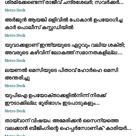
ശ്രമിക്കേണ്ടെന്ന് രാജീവ് ചന്ദ്രശേഖർ; സവർക്കർ
ചോദ്യ വിവാദത്തിൽ ശക്തമായ പ്രതികരണം
Metro Desk
അർജുൻ ആയങ്കി ഒളിവിൽ പോകാൻ ഉപയോഗിച്ച
കാർ പൊലീസ് കസ്റ്റഡിയിൽ
Metro Desk
യുവാക്കളാണ് ഇന്ത്യയുടെ ഏറ്റവും വലിയ ശക്തി;
അവരുടെ കഴിവിന് ലോകത്ത് സമാനതകളില്ല:
രാഹുൽ ഗാന്ധി
Metro Desk
ലയണൽ മെസിയുടെ പിതാവ് ഹോർഹെ മെസി
അന്തരിച്ചു
Metro Desk
യുപിഐ ഉപയോക്താക്കളിൽനിന്ന് നിരക്ക്
ഈടാക്കില്ല; ഭൂരിഭാഗം ഇടപാടുകളും
വ്യാപാരികൾക്കും സൗജന്യമായി തുടരുമെന്ന്
Metro Desk
കേന്ദ്ര സർക്കാർ
തായ്‌വാന് വിഷയം: അമേരിക്കൻ സൈന്യത്തെ
വലക്കാൻ ബീജിംഗിന്റെ ഹെപ്പർസോണിക് ‘കാരിയർ
കില്ലർ’ മിസൈലുകൾ