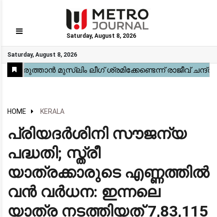
Saturday, August 8, 2026
GO
Saturday, August 8, 2026
Home
Kerala
National
Gulf
World
Sports
Movies
Health
Automobile
Travel
Education
Novel
Business
Technology
Webstory
HOME
KERALA
പ്രിയദര്‍ശിനി സൗജന്യ
പദ്ധതി; സ്ത്രീ
യാത്രക്കാരുടെ എണ്ണത്തില്‍
വന്‍ വര്‍ധന: ഇന്നലെ
യാത്ര നടത്തിയത് 7,83,115