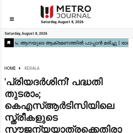
Saturday, August 8, 2026
GO
Saturday, August 8, 2026
Home
Kerala
National
Gulf
World
Sports
Movies
Health
Automobile
Travel
Education
Novel
Business
Technology
Webstory
HOME
KERALA
​'പ്രിയദർശിനി' പദ്ധതി
തുടരാം;
കെഎസ്ആർടിസിയിലെ
സ്ത്രീകളുടെ
സൗജന്യയാത്രക്കെതിരാ