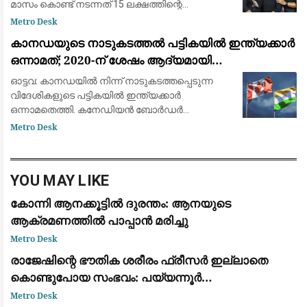
മാസം കൊണ്ട് നടന്നത് 15 ലക്ഷത്തിന്റെ
സാമ്പത്തിക ഇടപാടെന്ന് പൊലീസ്. അക്കൗണ്ടിൽ
Metro Desk
മൈനസ് ബാലൻസാണെന്ന കീർത്തനയുടെ വാദം
കാനഡയുടെ നാടുകടത്തൽ പട്ടികയിൽ ഇന്ത്യക്കാർ
ബാങ്ക് രേഖകൾ നിരത്തിയ
ഒന്നാമത്; 2020-ന് ശേഷം ആദ്യമായി
മെക്സിക്കോയെ മറികടന്നു
ഓട്ടവ: കാനഡയിൽ നിന്ന് നാടുകടത്തപ്പെടുന്ന
വിദേശികളുടെ പട്ടികയിൽ ഇന്ത്യക്കാർ
ഒന്നാമതെത്തി. കനേഡിയൻ ബോർഡർ
സർവീസസ് ഏജൻസി (CBSA) പുറത്തുവിട്ട പുതിയ
Metro Desk
കണക്കുകൾ പ്രകാരം 3,323 ഇന്ത്യൻ
പൗരന്മാർക്കാണ് കാനഡ നാടുക
YOU MAY LIKE
കോന്നി ആനക്കൂട്ടിൽ ദുരന്തം: ആനയുടെ
ആക്രമണത്തിൽ പാപ്പാൻ മരിച്ചു
Metro Desk
രാജേഷിന്റെ ഭൗതിക ശരീരം ഫ്രീസർ ഇല്ലാതെ
കൊണ്ടുപോയ സംഭവം: പയ്യന്നൂർ
തഹസിൽദാറിനെ സസ്പെൻഡ് ചെയ്യാൻ
Metro Desk