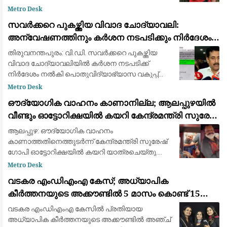
സൗകര്യമില്ലാതെ കൊണ്ടുപോയ സംഭവത്തിൽ
Metro Desk
പയ്യന്നൂർ തഹസിൽദാർ പോൾ കെ പിയെ
സവർക്കറെ പുകഴ്ത്തിയ വിവാദ ചോദ്യാവലി:
സസ്പെൻഡ് ചെയ്യാൻ നിർദ്ദേശം. ലാൻഡ്
അന്വേഷണത്തിനും കർശന നടപടിക്കും നിർദേശം
റവന്യൂ
നൽകി വിദ്യാഭ്യാസ മന്ത്രി എൻ. ഷംസുദ്ദീൻ
തിരുവനന്തപുരം: വി.ഡി. സവർക്കറെ പുകഴ്ത്തിയ
വിവാദ ചോദ്യാവലിയിൽ കർശന നടപടിക്ക്
നിർദേശം നൽകി പൊതുവിദ്യാഭ്യാസ വകുപ്പ്
മന്ത്രി എൻ. ഷംസുദ്ദീൻ. അന്വേഷണം നടത്തി
Metro Desk
കുറ്റക്കാർക്കെതിരെ കർശന നടപടി
ഔദ്യോഗിക വാഹനം കാണാനില്ല; ആലപ്പുഴയിൽ
സ്വീകരിക്കുവാൻ പൊ
വീണ്ടും ഓട്ടോറിക്ഷയിൽ കയറി കേന്ദ്രമന്ത്രി സുരേഷ്
ഗോപി
ആലപ്പുഴ: ഔദ്യോഗിക വാഹനം
കാണാത്തതിനെത്തുടർന്ന് കേന്ദ്രമന്ത്രി സുരേഷ്
ഗോപി ഓട്ടോറിക്ഷയിൽ കയറി യാത്രചെയ്തു.
ആലപ്പുഴയിലായിരുന്നു സംഭവം. നേരത്തേ
Metro Desk
മണ്ണാറശാലയിലും തൃശൂരിലും ഔദ്യോഗിക
വടകര എംഡിഎംഎ കേസ്; അധ്യാപിക
വാഹനം കാണാത്തതിനെത്തു
കീർത്തനയുടെ അക്കൗണ്ടിൽ 5 മാസം കൊണ്ട് 15
ലക്ഷം രൂപയുടെ ഇടപാട്
വടകര എംഡിഎംഎ കേസിൽ പ്രതിയായ
അധ്യാപിക കീർത്തനയുടെ അക്കൗണ്ടിൽ അഞ്ച്