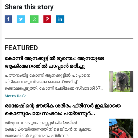
Share this story
FEATURED
കോന്നി ആനക്കൂട്ടിൽ ദുരന്തം: ആനയുടെ
ആക്രമണത്തിൽ പാപ്പാൻ മരിച്ചു
പത്തനംതിട്ട കോന്നി ആനക്കൂട്ടിൽ പാപ്പാനെ
പിടിയാന തുമ്പിക്കൈ കൊണ്ട് അടിച്ച്
ക്കൊലപ്പെടുത്തി. കോന്നി ചേരിമുക്ക് സ്വദേശി 67
വയസുകാരനായ മോഹനൻ നായരാണ് മരിച്ചത്.
Metro Desk
ഇക്കോടൂറിസം കേന്ദ്രത്തിലെ പിടിയാന
രാജേഷിന്റെ ഭൗതിക ശരീരം ഫ്രീസർ ഇല്ലാതെ
പ്രിയദർശിന
കൊണ്ടുപോയ സംഭവം: പയ്യന്നൂർ
തഹസിൽദാറിനെ സസ്പെൻഡ് ചെയ്യാൻ
തിരുവനന്തപുരം: കണ്ണൂർ ജില്ലയിൽ
നിർദ്ദേശം
രക്ഷാപ്രവർത്തനത്തിനിടെ ജീവൻ നഷ്ടമായ
രാജേഷിന്റെ മൃതദേഹം ഫ്രീസർ