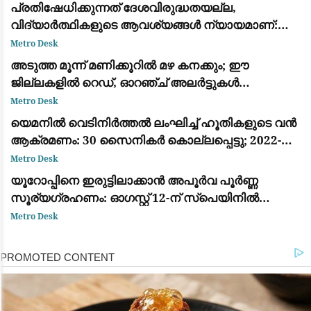
കേന്ദ്ര നിലപാട്
പ്രതിഷേധിക്കുന്നത് ദേശവിരുദ്ധതയല്ല,
വിദ്യാർത്ഥികളുടെ ആവശ്യങ്ങൾ ന്യായമാണ്:
ആർ.എസ്.എസ് മേധാവി മോഹൻ ഭാഗവത്
Metro Desk
അടുത്ത മൂന്ന് മണിക്കൂറിൽ മഴ കനക്കും; ഈ
ജില്ലകളിൽ റെഡ്, ഓറഞ്ച് അലർട്ടുകൾ
പ്രഖ്യാപിച്ചു
Metro Desk
യെമനിൽ വെടിനിർത്തൽ ലംഘിച്ച് ഹൂതികളുടെ വൻ
ആക്രമണം: 30 സൈനികർ കൊല്ലപ്പെട്ടു; 2022-ന്
ശേഷമുള്ള ഏറ്റവും വലിയ ഏറ്റുമുട്ടൽ
Metro Desk
യൂറോപ്പിനെ ഇരുട്ടിലാക്കാൻ അപൂർവ പൂർണ്ണ
സൂര്യഗ്രഹണം: ഓഗസ്റ്റ് 12-ന് സ്പെയിനിൽ
പ്രകൃതിയുടെ വിസ്മയക്കാഴ്ച
Metro Desk