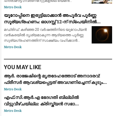
ഹദ്രാമൗട്ട് ഗവർണറേറ്റുകളിലെ യെമൻ
എമർജൻസി ഫോഴ്‌സ് ക്യാമ്പുകൾക്ക്
Metro Desk
നേരെയായിരുന്നു ആക്രമണം. 2022ന് ശേഷമുള്ള
യൂറോപ്പിനെ ഇരുട്ടിലാക്കാൻ അപൂർവ പൂർണ്ണ
വലിയ ആക്രമണമാണിത്
സൂര്യഗ്രഹണം: ഓഗസ്റ്റ് 12-ന് സ്പെയിനിൽ
പ്രകൃതിയുടെ വിസ്മയക്കാഴ്ച
മഡ്രിഡ്: കഴിഞ്ഞ 20 വർഷത്തിനിടെ യൂറോപ്യൻ
വൻകരയിൽ ദൃശ്യമാകുന്ന ആദ്യത്തെ പൂർണ്ണ
സൂര്യഗ്രഹണത്തിന് സാക്ഷ്യം വഹിക്കാൻ
ഒരുങ്ങി ശാസ്ത്രലോകവും ആകാശപ്രേമികളും.
Metro Desk
ഓഗസ്റ്റ് 12-നാണ് ചന്ദ്രൻ സൂര്യനെ പൂർണ്ണമായി
മറയ്ക
YOU MAY LIKE
ആര്‍. രാജേഷിന്റെ മൃതദേഹത്തോട് അനാദരവ്:
ഫ്രീസര്‍ ആവശ്യപ്പെട്ടത് അവഗണിച്ചെന്ന് കുടുംബം;
പയ്യന്നൂര്‍ തഹസില്‍ദാര്‍ക്കെതിരെ ഗുരുതര
Metro Desk
ആരോപണം
എഫ്.സി.ആർ.എ ഭേദഗതി ബില്ലിൽ
വിട്ടുവീഴ്ചയില്ല: ക്രിസ്ത്യൻ സഭാ
നേതൃത്വവുമായുള്ള ചർച്ചയിൽ മാറ്റമില്ലാതെ
Metro Desk