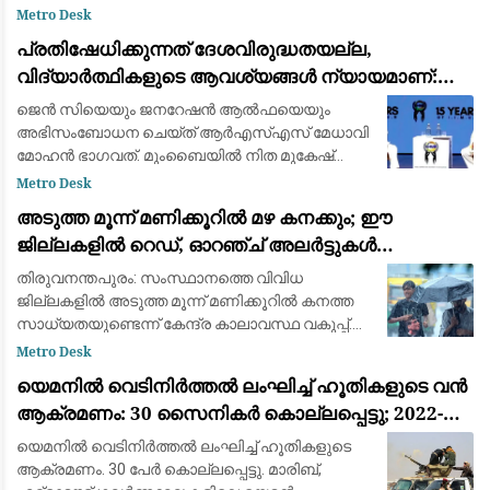
ആഭ്യന്തരമന്ത്രി അമിത്ഷായുമായി വീണ്ടും
Metro Desk
കൂടിക്കാഴ്ച നടത്തി ക്രൈസ്തവ സഭാ
പ്രതിഷേധിക്കുന്നത് ദേശവിരുദ്ധതയല്ല,
നേതൃത്വങ്ങൾ. ഒരാഴ്ചയ്ക
വിദ്യാർത്ഥികളുടെ ആവശ്യങ്ങൾ ന്യായമാണ്:
ആർ.എസ്.എസ് മേധാവി മോഹൻ ഭാഗവത്
ജെൻ സിയെയും ജനറേഷൻ ആൽഫയെയും
അഭിസംബോധന ചെയ്ത് ആർഎസ്എസ് മേധാവി
മോഹൻ ഭാഗവത്. മുംബൈയിൽ നിത മുകേഷ്
അംബാനി കൾച്ചറൽ സെൻ്ററിൽ നടക്കുന്ന
Metro Desk
ഐഐഎംയുഎൻ (IIMUN) വാർഷിക
അടുത്ത മൂന്ന് മണിക്കൂറിൽ മഴ കനക്കും; ഈ
ചാമ്പ്യൻഷിപ്പ് കോൺഫറൻസിന്റെ ഉദ്ഘാടന
ജില്ലകളിൽ റെഡ്, ഓറഞ്ച് അലർട്ടുകൾ
പ്രസംഗത്തില
പ്രഖ്യാപിച്ചു
തിരുവനന്തപുരം: സംസ്ഥാനത്തെ വിവിധ
ജില്ലകളിൽ അടുത്ത മൂന്ന് മണിക്കൂറിൽ കനത്ത
സാധ്യതയുണ്ടെന്ന് കേന്ദ്ര കാലാവസ്ഥ വകുപ്പ്.
കോട്ടയം, ആലപ്പുഴ, എറണാകുളം, തൃശൂർ,
Metro Desk
പാലക്കാട്, കണ്ണൂർ, കാസർകോട് ജില്ലകളിൽ
യെമനിൽ വെടിനിർത്തൽ ലംഘിച്ച് ഹൂതികളുടെ വൻ
അടുത്ത മൂ
ആക്രമണം: 30 സൈനികർ കൊല്ലപ്പെട്ടു; 2022-ന്
ശേഷമുള്ള ഏറ്റവും വലിയ ഏറ്റുമുട്ടൽ
യെമനിൽ വെടിനിർത്തൽ ലംഘിച്ച് ഹൂതികളുടെ
ആക്രമണം. 30 പേർ കൊല്ലപ്പെട്ടു. മാരിബ്,