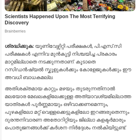
ശ്രദ്ധിക്കുക:
യൂണിവേഴ്സിറ്റി പരീക്ഷകൾ, പി.എസ്.സി
പരീക്ഷകൾ എന്നിവ മുൻകൂട്ടി നിശ്ചയിച്ച പ്രകാരം
മാറ്റമില്ലാതെ നടക്കുന്നതാണ്. കൂടാതെ
റസിഡൻഷ്യൽ സ്കൂളുകൾക്കും കോളേജുകൾക്കും ഈ
അവധി ബാധകമല്ല.
​അതിശക്തമായ കാറ്റും മഴയും തുടരുന്നതിനാൽ
മലയോര മേഖലകളിലേക്കുള്ള അത്യാവശ്യമില്ലാത്ത
യാത്രകൾ പൂർണ്ണമായും ഒഴിവാക്കണമെന്നും,
പുഴകളിലോ മറ്റ് വെള്ളക്കെട്ടുകളിലോ ഇറങ്ങരുതെന്നും
ദുരന്തനിവാരണ അതോറിറ്റിയും ജില്ലാ കളക്ടർമാരും
പൊതുജനങ്ങൾക്ക് കർശന നിർദ്ദേശം നൽകിയിട്ടുണ്ട്.